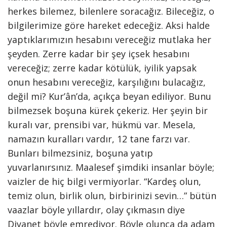
herkes bilemez, bilenlere soracağız. Bileceğiz, o
bilgilerimize göre hareket edeceğiz. Aksi halde
yaptıklarımızın hesabını vereceğiz mutlaka her
şeyden. Zerre kadar bir şey içsek hesabını
vereceğiz; zerre kadar kötülük, iyilik yapsak
onun hesabını vereceğiz, karşılığını bulacağız,
değil mi? Kur’ân’da, açıkça beyan ediliyor. Bunu
bilmezsek boşuna kürek çekeriz. Her şeyin bir
kuralı var, prensibi var, hükmü var. Mesela,
namazın kuralları vardır, 12 tane farzı var.
Bunları bilmezsiniz, boşuna yatıp
yuvarlanırsınız. Maalesef şimdiki insanlar böyle;
vaizler de hiç bilgi vermiyorlar. “Kardeş olun,
temiz olun, birlik olun, birbirinizi sevin…” bütün
vaazlar böyle yıllardır, olay çıkmasın diye
Diyanet böyle emrediyor. Böyle olunca da adam