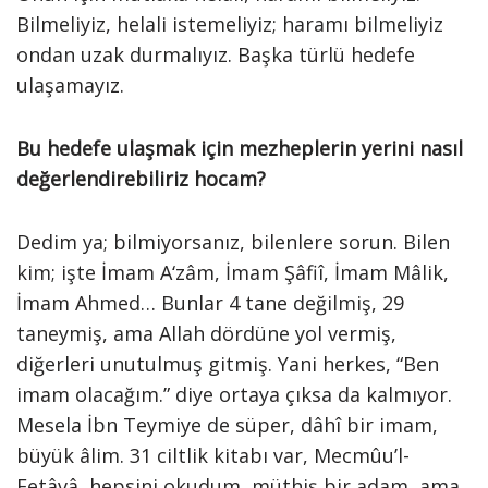
Bilmeliyiz, helali istemeliyiz; haramı bilmeliyiz
ondan uzak durmalıyız. Başka türlü hedefe
ulaşamayız.
Bu hedefe ulaşmak için mezheplerin yerini nasıl
değerlendirebiliriz hocam?
Dedim ya; bilmiyorsanız, bilenlere sorun. Bilen
kim; işte İmam A‘zâm, İmam Şâfiî, İmam Mâlik,
İmam Ahmed… Bunlar 4 tane değilmiş, 29
taneymiş, ama Allah dördüne yol vermiş,
diğerleri unutulmuş gitmiş. Yani herkes, “Ben
imam olacağım.” diye ortaya çıksa da kalmıyor.
Mesela İbn Teymiye de süper, dâhî bir imam,
büyük âlim. 31 ciltlik kitabı var, Mecmûu’l-
Fetâvâ, hepsini okudum, müthiş bir adam, ama