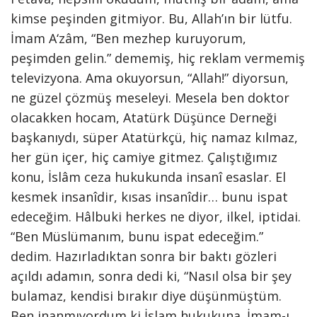
kimse peşinden gitmiyor. Bu, Allah’ın bir lütfu.
İmam A‘zâm, “Ben mezhep kuruyorum,
peşimden gelin.” dememiş, hiç reklam vermemiş
televizyona. Ama okuyorsun, “Allah!” diyorsun,
ne güzel çözmüş meseleyi. Mesela ben doktor
olacakken hocam, Atatürk Düşünce Derneği
başkanıydı, süper Atatürkçü, hiç namaz kılmaz,
her gün içer, hiç camiye gitmez. Çalıştığımız
konu, İslâm ceza hukukunda insanî esaslar. El
kesmek insanîdir, kısas insanîdir… bunu ispat
edeceğim. Hâlbuki herkes ne diyor, ilkel, iptidai.
“Ben Müslümanım, bunu ispat edeceğim.”
dedim. Hazırladıktan sonra bir baktı gözleri
açıldı adamın, sonra dedi ki, “Nasıl olsa bir şey
bulamaz, kendisi bırakır diye düşünmüştüm.
Ben inanmıyordum ki İslam hukukuna. İmam-ı