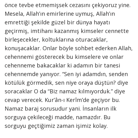
önce tevbe etmemişsek cezasını çekiyoruz yine.
Mesela, Allah’ın emirlerine uymuş, Allah’ın
emrettiği şekilde güzel bir dünya hayatı
geçirmiş, imtihanı kazanmış kimseler cennette
birleşecekler, koltuklarına oturacaklar,
konuşacaklar. Onlar böyle sohbet ederken Allah,
cehennemi gösterecek bu kimselere ve onlar
cehenneme bakacaklar ki adamın bir tanesi
cehennemde yanıyor. “Sen iyi adamdın, senden
kötülük görmedik, sen niye oraya düştün? diye
soracaklar O da “Biz namaz kılmıyorduk.” diye
cevap verecek. Kur’ân-ı Kerîm’de geçiyor bu.
Namaz baraj sorusudur yani. İnsanların ilk
sorguya çekileceği madde, namazdır. Bu
sorguyu geçtiğimiz zaman işimiz kolay.