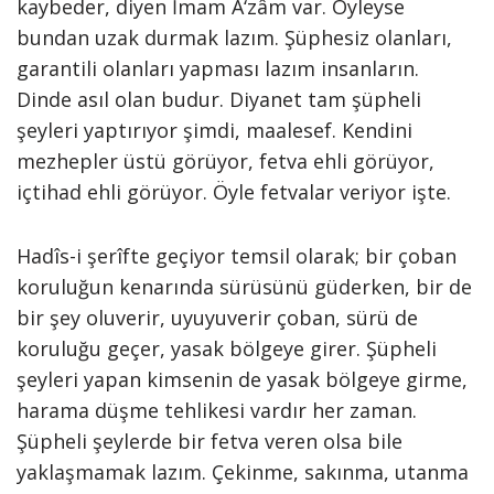
kaybeder, diyen İmam A‘zâm var. Öyleyse
bundan uzak durmak lazım. Şüphesiz olanları,
garantili olanları yapması lazım insanların.
Dinde asıl olan budur. Diyanet tam şüpheli
şeyleri yaptırıyor şimdi, maalesef. Kendini
mezhepler üstü görüyor, fetva ehli görüyor,
içtihad ehli görüyor. Öyle fetvalar veriyor işte.
Hadîs-i şerîfte geçiyor temsil olarak; bir çoban
koruluğun kenarında sürüsünü güderken, bir de
bir şey oluverir, uyuyuverir çoban, sürü de
koruluğu geçer, yasak bölgeye girer. Şüpheli
şeyleri yapan kimsenin de yasak bölgeye girme,
harama düşme tehlikesi vardır her zaman.
Şüpheli şeylerde bir fetva veren olsa bile
yaklaşmamak lazım. Çekinme, sakınma, utanma