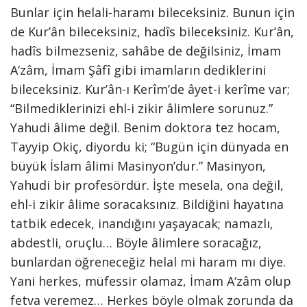
Bunlar için helali-haramı bileceksiniz. Bunun için
de Kur’ân bileceksiniz, hadîs bileceksiniz. Kur’ân,
hadîs bilmezseniz, sahâbe de değilsiniz, İmam
A‘zâm, İmam Şâfî gibi imamların dediklerini
bileceksiniz. Kur’ân-ı Kerîm’de âyet-i kerîme var;
“Bilmediklerinizi ehl-i zikir âlimlere sorunuz.”
Yahudi âlime değil. Benim doktora tez hocam,
Tayyip Okiç, diyordu ki; “Bugün için dünyada en
büyük İslam âlimi Masinyon’dur.” Masinyon,
Yahudi bir profesördür. İşte mesela, ona değil,
ehl-i zikir âlime soracaksınız. Bildiğini hayatına
tatbik edecek, inandığını yaşayacak; namazlı,
abdestli, oruçlu… Böyle âlimlere soracağız,
bunlardan öğreneceğiz helal mi haram mı diye.
Yani herkes, müfessir olamaz, İmam A‘zâm olup
fetva veremez… Herkes böyle olmak zorunda da