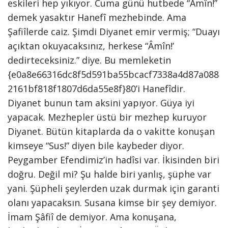
eskileri hep yıkıyor. Cuma günü hutbede “Âmîn!”
demek yasaktır Hanefî mezhebinde. Ama
Şafiîlerde caiz. Şimdi Diyanet emir vermiş; “Duayı
açıktan okuyacaksınız, herkese “Âmîn!’
dedirteceksiniz.” diye. Bu memleketin
{e0a8e66316dc8f5d591ba55bcacf7338a4d87a088
2161bf818f1807d6da55e8f}80’i Hanefîdir.
Diyanet bunun tam aksini yapıyor. Güya iyi
yapacak. Mezhepler üstü bir mezhep kuruyor
Diyanet. Bütün kitaplarda da o vakitte konuşan
kimseye “Sus!” diyen bile kaybeder diyor.
Peygamber Efendimiz’in hadîsi var. İkisinden biri
doğru. Değil mi? Şu halde biri yanlış, şüphe var
yani. Şüpheli şeylerden uzak durmak için garanti
olanı yapacaksın. Susana kimse bir şey demiyor.
İmam Şâfiî de demiyor. Ama konuşana,