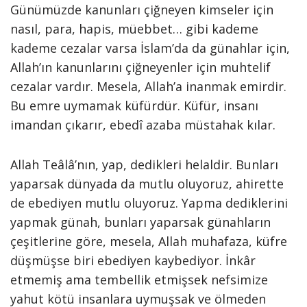
Günümüzde kanunları çiğneyen kimseler için
nasıl, para, hapis, müebbet… gibi kademe
kademe cezalar varsa İslam’da da günahlar için,
Allah’ın kanunlarını çiğneyenler için muhtelif
cezalar vardır. Mesela, Allah’a inanmak emirdir.
Bu emre uymamak küfürdür. Küfür, insanı
imandan çıkarır, ebedî azaba müstahak kılar.
Allah Teâlâ’nın, yap, dedikleri helaldir. Bunları
yaparsak dünyada da mutlu oluyoruz, ahirette
de ebediyen mutlu oluyoruz. Yapma dediklerini
yapmak günah, bunları yaparsak günahların
çeşitlerine göre, mesela, Allah muhafaza, küfre
düşmüşse biri ebediyen kaybediyor. İnkâr
etmemiş ama tembellik etmişsek nefsimize
yahut kötü insanlara uymuşsak ve ölmeden