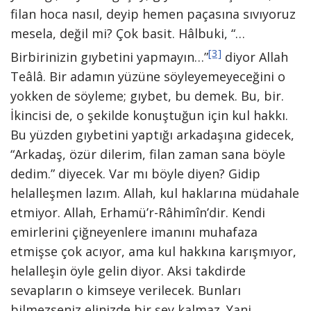
filan hoca nasıl, deyip hemen paçasına sıvıyoruz
mesela, değil mi? Çok basit. Hâlbuki, “…
[3]
Birbirinizin gıybetini yapmayın…”
diyor Allah
Teâlâ. Bir adamın yüzüne söyleyemeyeceğini o
yokken de söyleme; gıybet, bu demek. Bu, bir.
İkincisi de, o şekilde konuştuğun için kul hakkı.
Bu yüzden gıybetini yaptığı arkadaşına gidecek,
“Arkadaş, özür dilerim, filan zaman sana böyle
dedim.” diyecek. Var mı böyle diyen? Gidip
helalleşmen lazım. Allah, kul haklarına müdahale
etmiyor. Allah, Erhamü’r-Râhimîn’dir. Kendi
emirlerini çiğneyenlere imanını muhafaza
etmişse çok acıyor, ama kul hakkına karışmıyor,
helalleşin öyle gelin diyor. Aksi takdirde
sevapların o kimseye verilecek. Bunları
bilmezseniz elinizde bir şey kalmaz. Yani