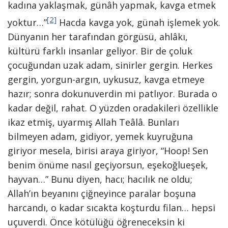
kadına yaklaşmak, günâh yapmak, kavga etmek
[2]
yoktur…”
Hacda kavga yok, günah işlemek yok.
Dünyanın her tarafından görgüsü, ahlâkı,
kültürü farklı insanlar geliyor. Bir de çoluk
çocuğundan uzak adam, sinirler gergin. Herkes
gergin, yorgun-argın, uykusuz, kavga etmeye
hazır; sonra dokunuverdin mi patlıyor. Burada o
kadar değil, rahat. O yüzden oradakileri özellikle
ikaz etmiş, uyarmış Allah Teâlâ. Bunları
bilmeyen adam, gidiyor, yemek kuyruğuna
giriyor mesela, birisi araya giriyor, “Hoop! Sen
benim önüme nasıl geçiyorsun, eşekoğlueşek,
hayvan…” Bunu diyen, hacı; hacılık ne oldu;
Allah’ın beyanını çiğneyince paralar boşuna
harcandı, o kadar sıcakta koşturdu filan… hepsi
uçuverdi. Önce kötülüğü öğreneceksin ki