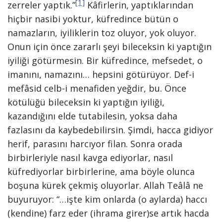
[1]
zerreler yaptık.”
Kâfirlerin, yaptıklarından
hiçbir nasibi yoktur, küfredince bütün o
namazların, iyiliklerin toz oluyor, yok oluyor.
Onun için önce zararlı şeyi bileceksin ki yaptığın
iyiliği götürmesin. Bir küfredince, mefsedet, o
imanını, namazını… hepsini götürüyor. Def-i
mefâsid celb-i menafiden yeğdir, bu. Önce
kötülüğü bileceksin ki yaptığın iyiliği,
kazandığını elde tutabilesin, yoksa daha
fazlasını da kaybedebilirsin. Şimdi, hacca gidiyor
herif, parasını harcıyor filan. Sonra orada
birbirleriyle nasıl kavga ediyorlar, nasıl
küfrediyorlar birbirlerine, ama böyle olunca
boşuna kürek çekmiş oluyorlar. Allah Teâlâ ne
buyuruyor: “…işte kim onlarda (o aylarda) haccı
(kendine) farz eder (ihrama girer)se artık hacda