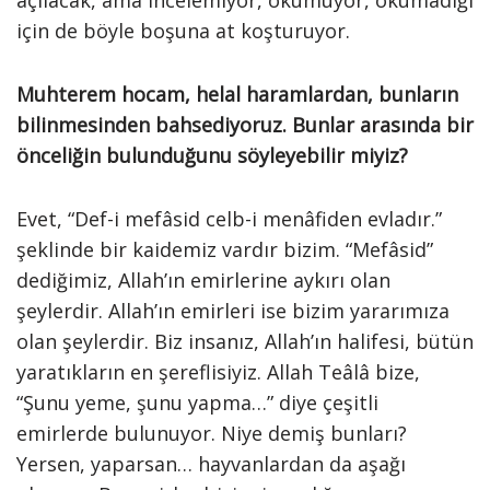
açılacak, ama incelemiyor, okumuyor, okumadığı
için de böyle boşuna at koşturuyor.
Muhterem hocam, helal haramlardan, bunların
bilinmesinden bahsediyoruz. Bunlar arasında bir
önceliğin bulunduğunu söyleyebilir miyiz?
Evet, “Def-i mefâsid celb-i menâfiden evladır.”
şeklinde bir kaidemiz vardır bizim. “Mefâsid”
dediğimiz, Allah’ın emirlerine aykırı olan
şeylerdir. Allah’ın emirleri ise bizim yararımıza
olan şeylerdir. Biz insanız, Allah’ın halifesi, bütün
yaratıkların en şereflisiyiz. Allah Teâlâ bize,
“Şunu yeme, şunu yapma…” diye çeşitli
emirlerde bulunuyor. Niye demiş bunları?
Yersen, yaparsan… hayvanlardan da aşağı