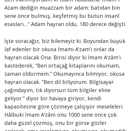
Azam dediğin muazzam bir adam; batıdan bin
sene önce bulmuş, keşfetmiş bu bütün insanî
esasları…” Adam hayran oldu, 180 derece değişti.
İşte soracağız, biz bilemeyiz ki. Boyundan büyük
laf edenler bir okusa İmamı A‘zam’ı onlar da
hayran olacak Ona. Birisi diyor ki İmam A‘zâm’ı
kastederek, “Ben ortaçağ kitaplarını okumam,
zaman öldürmem.” Okumayınca bilmiyor, okusa
hayran olacak. “Ben dil biliyorum. Bilgisayar
çağındayım, tık diyorsun tüm bilgiler eline
geliyor.” diyor bir havaya giriyor, kendi
kapasitesine göre çözmeye çalışıyor meseleleri.
Hâlbuki İmam A‘zâm onu 1000 sene önce çok
daha güzel çözmüş, onu bir görse gözler