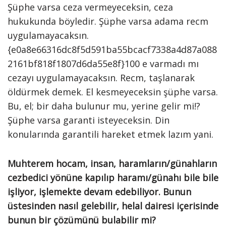
Şüphe varsa ceza vermeyeceksin, ceza
hukukunda böyledir. Şüphe varsa adama recm
uygulamayacaksın.
{e0a8e66316dc8f5d591ba55bcacf7338a4d87a088
2161bf818f1807d6da55e8f}100 e varmadı mı
cezayı uygulamayacaksın. Recm, taşlanarak
öldürmek demek. El kesmeyeceksin şüphe varsa.
Bu, el; bir daha bulunur mu, yerine gelir mi!?
Şüphe varsa garanti isteyeceksin. Din
konularında garantili hareket etmek lazım yani.
Muhterem hocam, insan, haramların/günahların
cezbedici yönüne kapılıp haramı/günahı bile bile
işliyor, işlemekte devam edebiliyor. Bunun
üstesinden nasıl gelebilir, helal dairesi içerisinde
bunun bir çözümünü bulabilir mi?