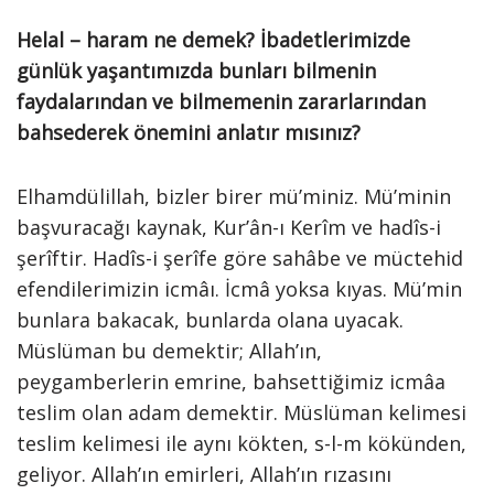
Helal – haram ne demek? İbadetlerimizde
günlük yaşantımızda bunları bilmenin
faydalarından ve bilmemenin zararlarından
bahsederek önemini anlatır mısınız?
Elhamdülillah, bizler birer mü’miniz. Mü’minin
başvuracağı kaynak, Kur’ân-ı Kerîm ve hadîs-i
şerîftir. Hadîs-i şerîfe göre sahâbe ve müctehid
efendilerimizin icmâı. İcmâ yoksa kıyas. Mü’min
bunlara bakacak, bunlarda olana uyacak.
Müslüman bu demektir; Allah’ın,
peygamberlerin emrine, bahsettiğimiz icmâa
teslim olan adam demektir. Müslüman kelimesi
teslim kelimesi ile aynı kökten, s-l-m kökünden,
geliyor. Allah’ın emirleri, Allah’ın rızasını