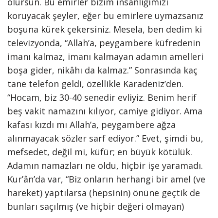
olursun. Bu emirler bizim insanlığımızı
koruyacak şeyler, eğer bu emirlere uymazsanız
boşuna kürek çekersiniz. Mesela, ben dedim ki
televizyonda, “Allah’a, peygambere küfredenin
imanı kalmaz, imanı kalmayan adamın amelleri
boşa gider, nikâhı da kalmaz.” Sonrasında kaç
tane telefon geldi, özellikle Karadeniz’den.
“Hocam, biz 30-40 senedir evliyiz. Benim herif
beş vakit namazını kılıyor, camiye gidiyor. Ama
kafası kızdı mı Allah’a, peygambere ağza
alınmayacak sözler sarf ediyor.” Evet, şimdi bu,
mefsedet, değil mi, küfür; en büyük kötülük.
Adamın namazları ne oldu, hiçbir işe yaramadı.
Kur’ân’da var, “Biz onların herhangi bir amel (ve
hareket) yaptılarsa (hepsinin) önüne geçtik de
bunları saçılmış (ve hiçbir değeri olmayan)