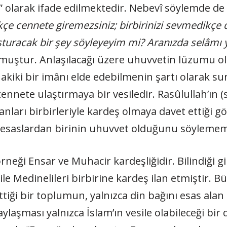
et” olarak ifade edilmektedir. Nebevî söylemde de
e cennete giremezsiniz; birbirinizi sevmedikçe d
şturacak bir şey söyleyeyim mi? Aranızda selâmı y
uştur. Anlaşılacağı üzere uhuvvetin lüzumu ol
kiki bir imânı elde edebilmenin şartı olarak s
nnete ulaştırmaya bir vesiledir. Rasûlullah’ın (
anları birbirleriyle kardeş olmaya davet ettiği 
i esaslardan birinin uhuvvet olduğunu söylememi
eği Ensar ve Muhacir kardeşliğidir. Bilindiği gi
le Medinelileri birbirine kardeş ilan etmiştir. B
ettiği bir toplumun, yalnızca din bağını esas alan
aylaşması yalnızca İslam’ın vesile olabileceği b