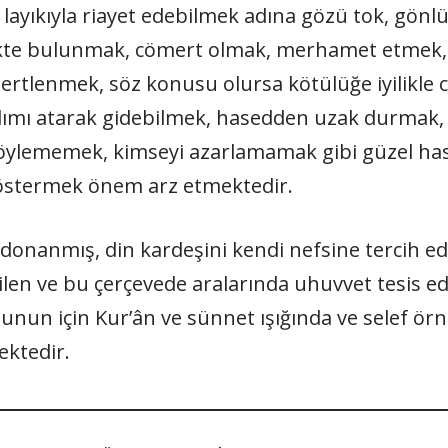
ayıkıyla riayet edebilmek adına gözü tok, gönlü
ikte bulunmak, cömert olmak, merhamet etmek, 
dertlenmek, söz konusu olursa kötülüğe iyilikle
ımı atarak gidebilmek, hasedden uzak durmak, 
söylememek, kimseyi azarlamamak gibi güzel ha
göstermek önem arz etmektedir.
donanmış, din kardeşini kendi nefsine tercih e
ilen ve bu çerçevede aralarında uhuvvet tesis e
Bunun için Kur’ân ve sünnet ışığında ve selef ör
ktedir.