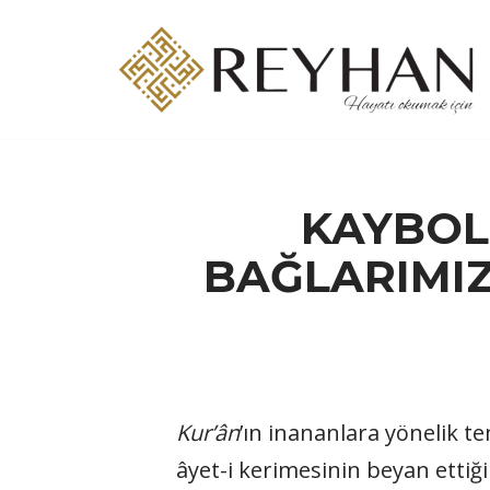
İçeriğe
geç
KAYBOL
BAĞLARIMI
Kur’ân
’ın inananlara yönelik te
âyet-i kerimesinin beyan ettiği