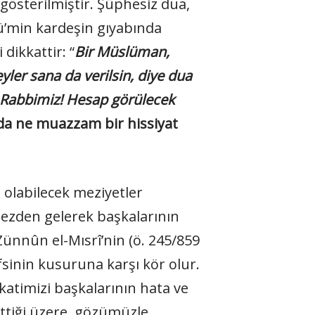
gösterilmiştir. Şüphesiz dua,
mü’min kardeşin gıyabında
dikkattir: “
Bir Müslüman,
ler sana da verilsin, diye dua
Rabbimiz! Hesap görülecek
 da ne muazzam bir hissiyat
 olabilecek meziyetler
ezden gelerek başkalarının
 Zünnûn el-Mısrî’nin (ö. 245/859
fsinin kusuruna karşı kör olur.
katimizi başkalarının hata ve
ettiği üzere, gözümüzle