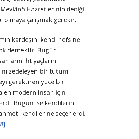
evlânâ Hazretlerinin dediği
i olmaya çalışmak gerekir.
ü’min kardeşini kendi nefsine
mak demektir. Bugün
anların ihtiyaçlarını
nı zedeleyen bir tutum
meyi gerektiren yüce bir
halen modern insan için
lerdi. Bugün ise kendilerini
ahmeti kendilerine seçerlerdi.
[8]