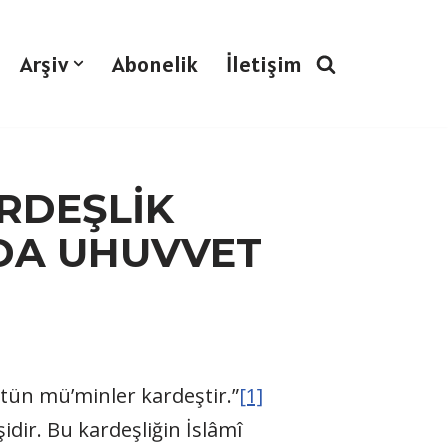
Arşiv
Abonelik
İletişim
RDEŞLİK
DA UHUVVET
Bütün mü’minler kardeştir.”
[1]
idir. Bu kardeşliğin İslâmî