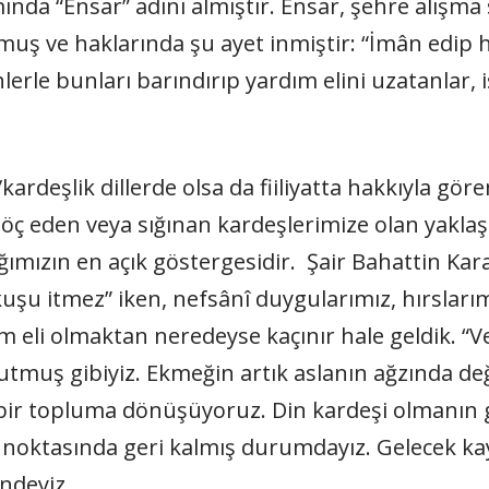
nda “Ensar” adını almıştır. Ensar, şehre alışm
 ve haklarında şu ayet inmiştir: “İmân edip hi
lerle bunları barındırıp yardım elini uzatanlar, 
rdeşlik dillerde olsa da fiiliyatta hakkıyla göre
göç eden veya sığınan kardeşlerimize olan yakla
mızın en açık göstergesidir. Şair Bahattin Karako
 kuşu itmez” iken, nefsânî duygularımız, hırsları
m eli olmaktan neredeyse kaçınır hale geldik. “V
utmuş gibiyiz. Ekmeğin artık aslanın ağzında de
ı bir topluma dönüşüyoruz. Din kardeşi olmanın g
 noktasında geri kalmış durumdayız. Gelecek kay
ndeyiz.