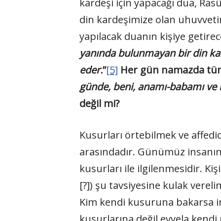
kardeşi için yapacağı dua, Ras
din kardeşimize olan uhuvvetim
yapılacak duanın kişiye getirec
yanında bulunmayan bir din kard
eder.
”
[5]
Her gün namazda tüm i
günde, beni, anamı-babamı ve b
değil mi?
Kusurları örtebilmek ve affedi
arasındadır. Günümüz insanını
kusurları ile ilgilenmesidir. K
[?]) şu tavsiyesine kulak verel
Kim kendi kusuruna bakarsa ins
kusurlarına değil evvela kendi