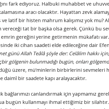
ğını fark ediyoruz. Halbuki muhabbet ve uhuvvet
akalamasına aracı olacaktır. Hayattan zevk alama
e latif bir histen mahrum kalışımız yok mu? All
ereceği tat bir başka olsa gerek. Çünkü bu sev
 emrin gereğini yerine getirmenin mükafatı var.
de iki cihan saadeti elde edileceğine dair Efend
et günü Allah Teâlâ şöyle der: Celâlim hakkı için
Hiçbir gölgenin bulunmadığı bugün, onları gölgemd
üğü üzere, mü’minlerin birbirlerini sevmeleri 
 daimî bir saadete kapı aralayacaktır.
k bağlarımızı canlandırmak için yapmamız gerek
 dua bugün kullanmayı ihmal ettiğimiz bir silaht