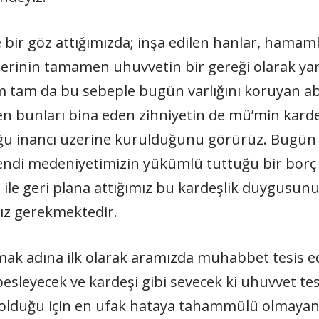
 bir göz attığımızda; inşa edilen hanlar, hamamla
elerinin tamamen uhuvvetin bir gereği olarak ya
tam da bu sebeple bugün varlığını koruyan abi
en bunları bina eden zihniyetin de mü’min kard
uğu inancı üzerine kurulduğunu görürüz. Bugün
endi medeniyetimizin yükümlü tuttuğu bir borç
e geri plana attığımız bu kardeşlik duygusunu t
ız gerekmektedir.
lmak adına ilk olarak aramızda muhabbet tesis ed
leyecek ve kardeşi gibi sevecek ki uhuvvet tesis
lduğu için en ufak hataya tahammülü olmayan