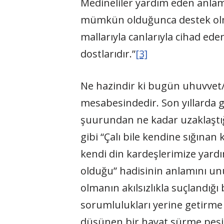
Medineliler yardım eden anlamı
mümkün olduğunca destek olmuş
mallarıyla canlarıyla cihad eden
dostlarıdır.”
[3]
Ne hazindir ki bugün uhuvvet/ka
mesabesindedir. Son yıllarda 
şuurundan ne kadar uzaklaştığı
gibi “Çalı bile kendine sığınan
kendi din kardeşlerimize yardı
olduğu” hadisinin anlamını un
olmanın akılsızlıkla suçlandığ
sorumlulukları yerine getirme
düşünen bir hayat sürme peşi