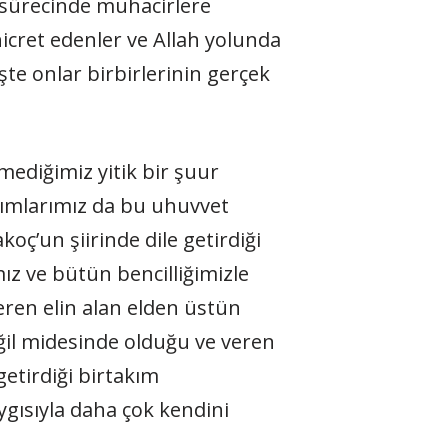
a sürecinde muhacirlere
cret edenler ve Allah yolunda
işte onlar birbirlerinin gerçek
mediğimiz yitik bir şuur
şımlarımız da bu uhuvvet
ç’un şiirinde dile getirdiği
mız ve bütün bencilliğimizle
eren elin alan elden üstün
ğil midesinde olduğu ve veren
etirdiği birtakım
gısıyla daha çok kendini