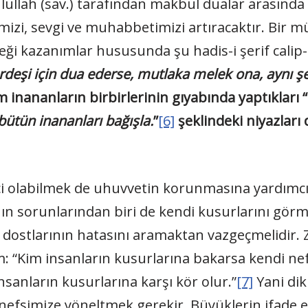
ûlullah (sav.) tarafından makbul dualar arasında 
izi, sevgi ve muhabbetimizi artıracaktır. Bir 
eği kazanımlar hususunda şu hadis-i şerif calip-i 
eşi için dua ederse, mutlaka melek ona, aynı şey
nananların birbirlerinin gıyabında yaptıkları “
ütün inananları bağışla.
”
[6]
şeklindeki niyazları
ci olabilmek de uhuvvetin korunmasına yardımcı
n sorunlarından biri de kendi kusurlarını görm
işi dostlarının hatasını aramaktan vazgeçmelidir.
im: “Kim insanların kusurlarına bakarsa kendi ne
anların kusurlarına karşı kör olur.”
[7]
Yani dik
 nefsimize yöneltmek gerekir. Büyüklerin ifade 