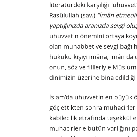
literatürdeki karşılığı “uhuvv
Rasûlullah (sav.)
“İmân etmedikç
yaptığınızda aranızda sevgi olu
uhuvvetin önemini ortaya koym
olan muhabbet ve sevgi bağı ha
hukuku kişiyi imâna, imân da ce
onun, söz ve fiilleriyle Müslüm
dinimizin üzerine bina edildiğ
İslam’da uhuvvetin en büyük örn
göç ettikten sonra muhacirler i
kabilecilik etrafında teşekkül 
muhacirlerle bütün varlığını p