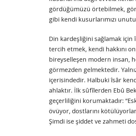
gördüğümüzü örtebilmek, görm
gibi kendi kusurlarımızı unut
Din kardeşliğini sağlamak için 
tercih etmek, kendi hakkını 
bireyselleşen modern insan, her
görmezden gelmektedir. Yalnı
içerisindedir. Halbuki îsâr kend
ahlaktır. İlk sûfîlerden Ebû Be
geçerliliğini korumaktadır: “Esk
övüyor, dostlarını kötülüyorlar
Şimdi ise şiddet ve zahmeti dos