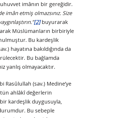
 uhuvvet imânın bir gereğidir.
e imân etmiş olmazsınız. Size
aygınlaştırın.”
[2]
buyurarak
arak Müslümanların birbiriyle
unulmuştur. Bu kardeşlik
sav.) hayatına bakıldığında da
görülecektir. Bu bağlamda
z yanlış olmayacaktır.
bi Rasûlullah (sav.) Medine’ye
ütün ahlâkî değerlerin
 bir kardeşlik duygusuyla,
ir durumdur. Bu sebeple