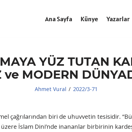
Ana Sayfa
Künye
Yazarlar
MAYA YÜZ TUTAN KA
Z ve MODERN DÜNYA
Ahmet Vural
2022/3-71
mel çağrılarından biri de uhuvvetin tesisidir. “
 üzere İslam Dini’nde inananlar birbirinin kardeş