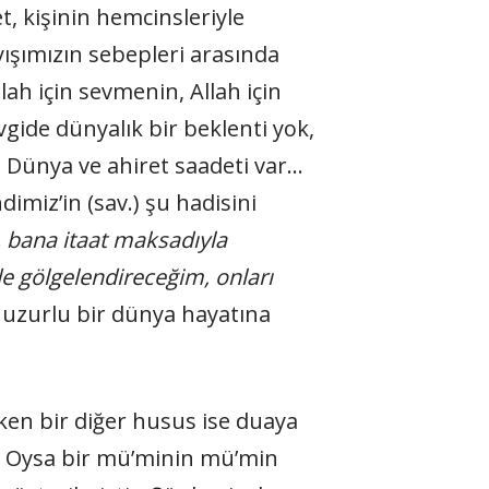
, kişinin hemcinsleriyle
yışımızın sebepleri arasında
ah için sevmenin, Allah için
gide dünyalık bir beklenti yok,
 Dünya ve ahiret saadeti var…
imiz’in (sav.) şu hadisini
, bana itaat maksadıyla
e gölgelendireceğim, onları
huzurlu bir dünya hayatına
en bir diğer husus ise duaya
ır. Oysa bir mü’minin mü’min