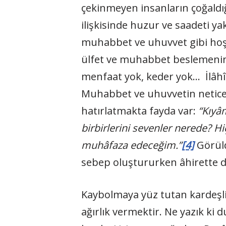
çekinmeyen insanların çoğaldı
ilişkisinde huzur ve saadeti y
muhabbet ve uhuvvet gibi hoş v
ülfet ve muhabbet beslemenin v
menfaat yok, keder yok… İlâhî
Muhabbet ve uhuvvetin neticesin
hatırlatmakta fayda var:
“Kıyâm
birbirlerini sevenler nerede? 
muhâfaza edeceğim.”
[4]
Görüld
sebep oluştururken âhirette de
Kaybolmaya yüz tutan kardeşli
ağırlık vermektir. Ne yazık ki