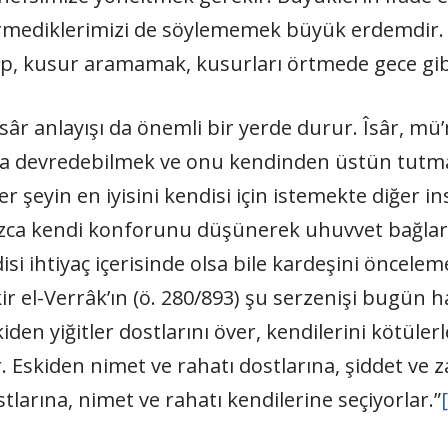
ediklerimizi de söylememek büyük erdemdir. M
up, kusur aramamak, kusurları örtmede gece gib
îsâr anlayışı da önemli bir yerde durur. Îsâr, m
ona devredebilmek ve onu kendinden üstün tut
 şeyin en iyisini kendisi için istemekte diğer ins
zca kendi konforunu düşünerek uhuvvet bağları
isi ihtiyaç içerisinde olsa bile kardeşini öncele
kir el-Verrâk’ın (ö. 280/893) şu serzenişi bugün 
iden yiğitler dostlarını över, kendilerini kötüler
. Eskiden nimet ve rahatı dostlarına, şiddet ve z
tlarına, nimet ve rahatı kendilerine seçiyorlar.”