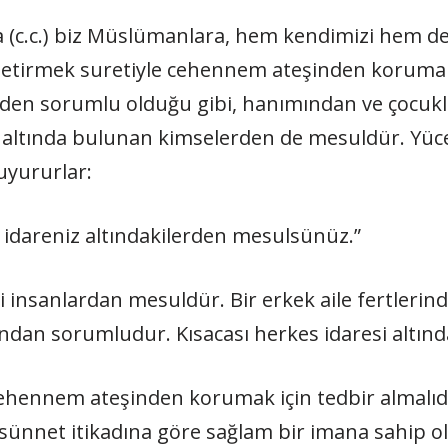
a (c.c.) biz Müslümanlara, hem kendimizi hem de 
 getirmek suretiyle cehennem ateşinden koruma
nden sorumlu olduğu gibi, hanımından ve çocuk
altında bulunan kimselerden de mesuldür. Yüce
buyururlar:
 idareniz altındakilerden mesulsünüz.”
ki insanlardan mesuldür. Bir erkek aile fertleri
ından sorumludur. Kısacası herkes idaresi altın
hennem ateşinden korumak için tedbir almalıdı
-i sünnet itikadına göre sağlam bir imana sahip 