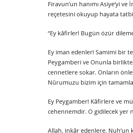
Firavun’un hanımı Asiye’yi ve 
reçetesini okuyup hayata tatbi
“Ey kâfirler! Bugün özür dilemey
Ey iman edenler! Samimi bir tev
Peygamberi ve Onunla birlikte 
cennetlere sokar. Onların önler
Nûrumuzu bizim için tamamla, b
Ey Peygamber! Kâfirlere ve müna
cehennemdir. O gidilecek yer 
Allah, inkâr edenlere, Nuh’un kar