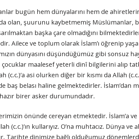
lar bugün hem dünyalarını hem de ahiretlerini
ında olan, şuurunu kaybetmemiş Müslümanlar, b
 sarılmaktan başka çare olmadığını bilmektedir
idir. Ailece ve toplum olarak İslam’ı öğrenip ya
rımızın dünyasını düşündüğümüz gibi sonsuz ha
 çocuklar maalesef yeterli dinî bilgilerini alıp t
(c.c.)’a asi olurken diğer bir kısmı da Allah (c.c
 de baş belası haline gelmektedirler. İslam’dan 
n hazır birer asker durumundadır.
lerimizin önünde cereyan etmektedir. İslam’a ve
llah (c.c.)’ın kullarıyız. O’na muhtacız. Dünya ve
dır. Tarihte dinimize bağlı olduğumuz dönemler