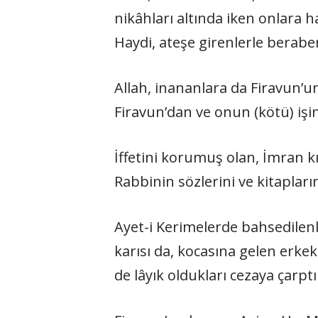
nikâhları altında iken onlara ha
Haydi, ateşe girenlerle beraber 
Allah, inananlara da Firavun’un
Firavun’dan ve onun (kötü) işi
İffetini korumuş olan, İmran k
Rabbinin sözlerini ve kitapları
Ayet-i Kerimelerde bahsedilen
karısı da, kocasına gelen erkek
de lâyık oldukları cezaya çarptır