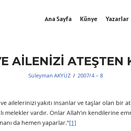
Ana Sayfa
Künye
Yazarlar
VE AİLENİZİ ATEŞTE
Süleyman AKYÜZ
2007/4 – 8
ve ailelerinizi yakıtı insanlar ve taşlar olan bir 
tlı melekler vardır. Onlar Allah’ın kendilerine emr
unanı da hemen yaparlar.”
[1]