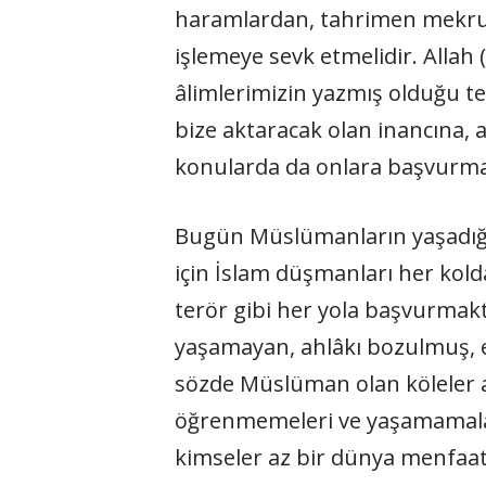
haramlardan, tahrimen mekruh
işlemeye sevk etmelidir. Allah (
âlimlerimizin yazmış olduğu te
bize aktaracak olan inancına, 
konularda da onlara başvurmal
Bugün Müslümanların yaşadığı
için İslam düşmanları her koldan
terör gibi her yola başvurmakt
yaşamayan, ahlâkı bozulmuş, e
sözde Müslüman olan köleler ar
öğrenmemeleri ve yaşamamaları 
kimseler az bir dünya menfaati