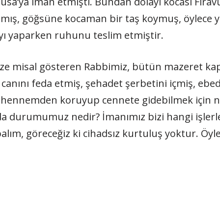
usa’ya iman etmişti. Bundan dolayı kocası Firav
amış, göğsüne kocaman bir taş koymuş, öylece ya
yı yaparken ruhunu teslim etmiştir.
ze misal gösteren Rabbimiz, bütün mazeret kapı
anını feda etmiş, şehadet şerbetini içmiş, ebe
 cehennemden koruyup cennete gidebilmek için ne
da durumumuz nedir? İmanımız bizi hangi işlerl
m, göreceğiz ki cihadsız kurtuluş yoktur. Öyle