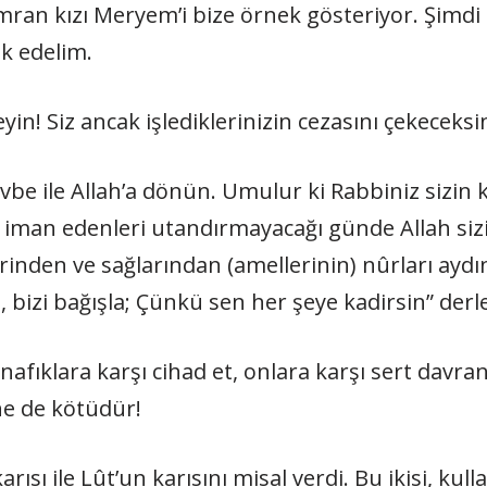
İmran kızı Meryem’i bize örnek gösteriyor. Şimd
k edelim.
in! Siz ancak işlediklerinizin cezasını çekeceksini
be ile Allah’a dönün. Umulur ki Rabbiniz sizin k
iman edenleri utandırmayacağı günde Allah sizi
inden ve sağlarından (amellerinin) nûrları aydın
izi bağışla; Çünkü sen her şeye kadirsin” derle
fıklara karşı cihad et, onlara karşı sert davran
ne de kötüdür!
ısı ile Lût’un karısını misal verdi. Bu ikisi, kull