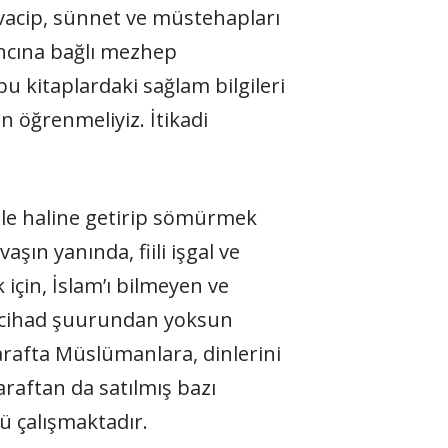
vacip, sünnet ve müstehapları
nancına bağlı mezhep
u kitaplardaki sağlam bilgileri
n öğrenmeliyiz. İtikadi
le haline getirip sömürmek
aşın yanında, fiili işgal ve
için, İslam’ı bilmeyen ve
, cihad şuurundan yoksun
arafta Müslümanlara, dinlerini
raftan da satılmış bazı
ü çalışmaktadır.