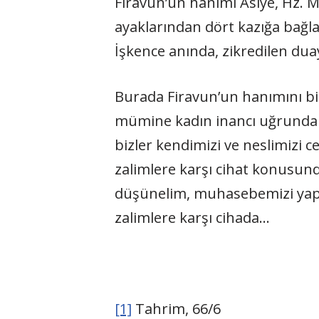
Firavun’un hanımı Asiye, Hz. M
ayaklarından dört kazığa bağl
İşkence anında, zikredilen dua
Burada Firavun’un hanımını bi
mümine kadın inancı uğrunda c
bizler kendimizi ve neslimizi
zalimlere karşı cihat konusun
düşünelim, muhasebemizi yapalı
zalimlere karşı cihada…
[1]
Tahrim, 66/6