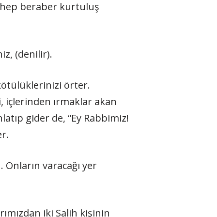
i hep beraber kurtuluş
z, (denilir).
ötülüklerinizi örter.
, içlerinden ırmaklar akan
latıp gider de, “Ey Rabbimiz!
r.
. Onların varacağı yer
arımızdan iki Salih kişinin