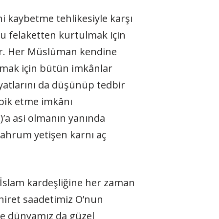
 kaybetme tehlikesiyle karşı
u felaketten kurtulmak için
ler. Her Müslüman kendine
şamak için bütün imkânlar
yatlarını da düşünüp tedbir
atbik etme imkânı
.)’a asi olmanın yanında
mahrum yetişen karnı aç
 İslam kardeşliğine her zaman
 ahiret saadetimiz O’nun
de dünyamız da güzel