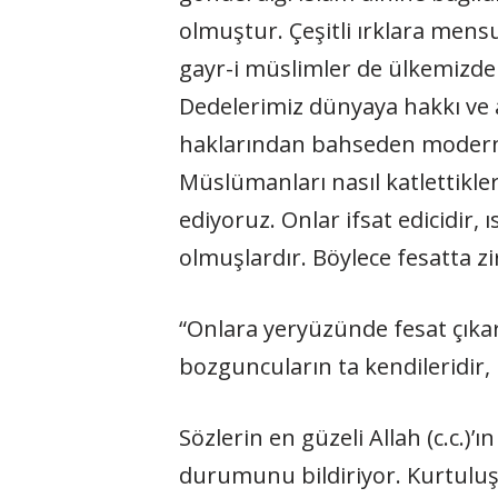
olmuştur. Çeşitli ırklara mens
gayr-i müslimler de ülkemizde 
Dedelerimiz dünyaya hakkı ve a
haklarından bahseden modern v
Müslümanları nasıl katlettikle
ediyoruz. Onlar ifsat edicidir, 
olmuşlardır. Böylece fesatta zi
“Onlara yeryüzünde fesat çıkarm
bozguncuların ta kendileridir, 
Sözlerin en güzeli Allah (c.c.)’
durumunu bildiriyor. Kurtuluş i