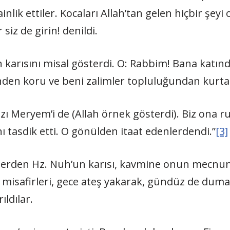
inlik ettiler. Kocaları Allah’tan gelen hiçbir şey
siz de girin! denildi.
 karısını misal gösterdi. O: Rabbim! Bana katınd
nden koru ve beni zalimler topluluğundan kurtar
ızı Meryem’i de (Allah örnek gösterdi). Biz ona
nı tasdik etti. O gönülden itaat edenlerdendi.”
[3]
lerden Hz. Nuh’un karısı, kavmine onun mecnun
 misafirleri, gece ateş yakarak, gündüz de duman
ıldılar.