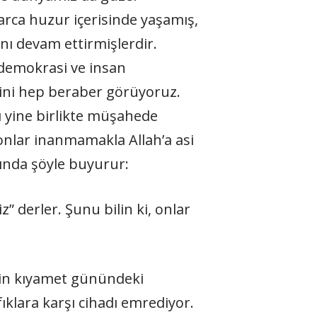
arca huzur içerisinde yaşamış,
nı devam ettirmişlerdir.
 demokrasi ve insan
ini hep beraber görüyoruz.
ı yine birlikte müşahede
ü onlar inanmamakla Allah’a asi
kkında şöyle buyurur:
” derler. Şunu bilin ki, onlar
lerin kıyamet günündeki
ıklara karşı cihadı emrediyor.