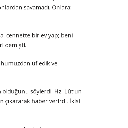
i onlardan savamadı. Onlara:
a, cennette bir ev yap; beni
! demişti.
 ruhumuzdan üfledik ve
 olduğunu söylerdi. Hz. Lût’un
 çıkararak haber verirdi. İkisi