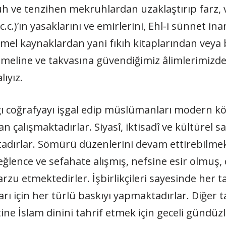
 ve tenzihen mekruhlardan uzaklaştırıp farz, 
c.c.)’ın yasaklarını ve emirlerini, Ehl-i sünnet i
mel kaynaklardan yani fıkıh kitaplarından veya b
ameline ve takvasına güvendiğimiz âlimlerimizde
ıyız.
 coğrafyayı işgal edip müslümanları modern kö
 çalışmaktadırlar. Siyasî, iktisadî ve kültürel sav
adırlar. Sömürü düzenlerini devam ettirebilmek 
ğlence ve sefahate alışmış, nefsine esir olmuş
zu etmektedirler. İşbirlikçileri sayesinde her t
için her türlü baskıyı yapmaktadırlar. Diğer ta
ne İslam dinini tahrif etmek için geceli gündüzl