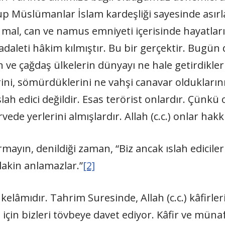
up Müslümanlar İslam kardeşliği sayesinde asırl
mal, can ve namus emniyeti içerisinde hayatları
daleti hâkim kılmıştır. Bu bir gerçektir. Bugün
e çağdaş ülkelerin dünyayı ne hale getirdikler
rini, sömürdüklerini ne vahşi canavar oldukların
ıslah edici değildir. Esas terörist onlardır. Çünk
rvede yerlerini almışlardır. Allah (c.c.) onlar ha
ayın, denildiği zaman, “Biz ancak ıslah edicileriz
lakin anlamazlar.”
[2]
ın kelâmıdır. Tahrim Suresinde, Allah (c.c.) kâfir
çin bizleri tövbeye davet ediyor. Kâfir ve münaf