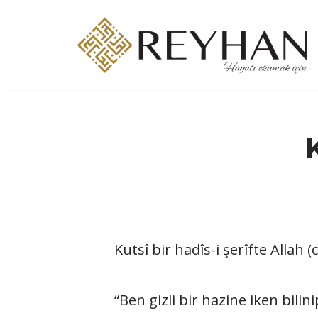
İçeriğe
geç
Kutsî bir hadîs-i şerîfte Allah 
“Ben gizli bir hazine iken bili