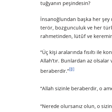
tuğyanın peşindesin?
İnsanoğlundan başka her şey niy
terör, bozgunculuk ve her türl
rahmetinden, lütûf ve keremin
“Üç kişi aralarında fısıltı ile 
Allah’tır. Bunlardan az olsalar
[8]
beraberdir.”
“Allah sizinle beraberdir, o ame
“Nerede olursanız olun, o sizi