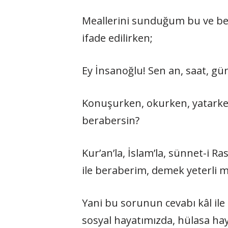
Meallerini sunduğum bu ve benz
ifade edilirken;
Ey İnsanoğlu! Sen an, saat, gü
Konuşurken, okurken, yatarken
berabersin?
Kur’an’la, İslam’la, sünnet-i R
ile beraberim, demek yeterli m
Yani bu sorunun cevabı kâl ile d
sosyal hayatımızda, hülasa hay