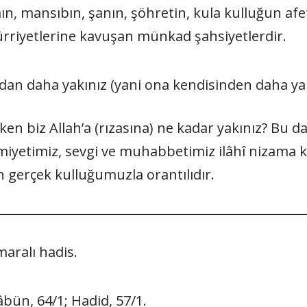
n, mansıbın, şanın, şöhretin, kula kulluğun af
ürriyetlerine kavuşan münkad şahsiyetlerdir.
dan daha yakınız (yani ona kendisinden daha yak
iken biz Allah’a (rızasına) ne kadar yakınız? Bu da
miyetimiz, sevgi ve muhabbetimiz ilâhî nizama ka
an gerçek kulluğumuzla orantılıdır.
aralı hadis.
bün, 64/1; Hadid, 57/1.