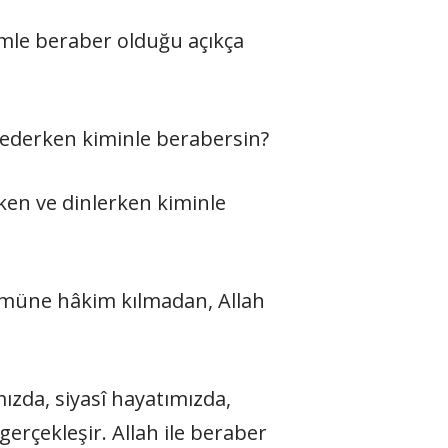
imle beraber olduğu açıkça
a ederken kiminle berabersin?
en ve dinlerken kiminle
 tümüne hâkim kılmadan, Allah
mızda, siyasî hayatımızda,
erçekleşir. Allah ile beraber