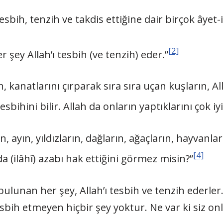
tesbih, tenzih ve takdis ettiğine dair birçok âyet-
[2]
şey Allah’ı tesbih (ve tenzih) eder.”
, kanatlarını çırparak sıra sıra uçan kuşların, Al
sbihini bilir. Allah da onların yaptıklarını çok iyi 
, ayın, yıldızların, dağların, ağaçların, hayvanlar
[4]
da (ilâhî) azabı hak ettiğini görmez misin?”
 bulunan her şey, Allah’ı tesbih ve tenzih ederle
bih etmeyen hiçbir şey yoktur. Ne var ki siz onl