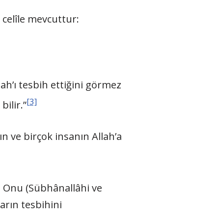
i celîle mevcuttur:
lah’ı tesbih ettiğini görmez
[3]
bilir.”
ın ve birçok insanın Allah’a
r. Onu (Sübhânallâhi ve
arın tesbihini