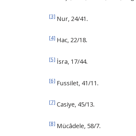
[3]
Nur, 24/41.
[4]
Hac, 22/18.
[5]
İsra, 17/44.
[6]
Fussilet, 41/11.
[7]
Casiye, 45/13.
[8]
Mücâdele, 58/7.