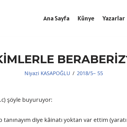
Ana Sayfa
Künye
Yazarlar
KİMLERLE BERABERİZ
Niyazi KASAPOĞLU
2018/5– 55
(c.c) şöyle buyuruyor:
nip tanınayım diye kâinatı yoktan var ettim (yarat