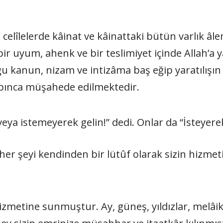
 celîlelerde kâinat ve kâinattaki bütün varlık âlem
r uyum, ahenk ve bir teslimiyet içinde Allah’a 
u kanun, nizam ve intizâma baş eğip yaratılışın
babınca müşahede edilmektedir.
eya istemeyerek gelin!” dedi. Onlar da “İsteyerek 
er şeyi kendinden bir lütûf olarak sizin hizmetin
hizmetine sunmuştur. Ay, güneş, yıldızlar, melâi