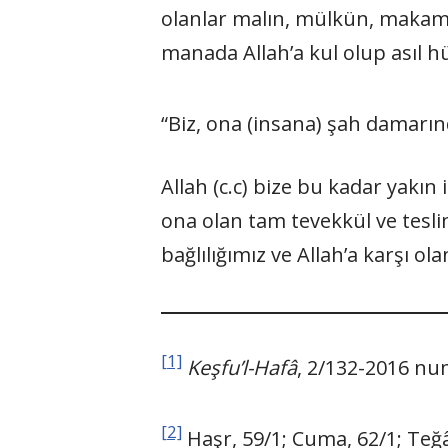
olanlar malın, mülkün, makamı
manada Allah’a kul olup asıl h
“Biz, ona (insana) şah damarın
Allah (c.c) bize bu kadar yakın 
ona olan tam tevekkül ve tesli
bağlılığımız ve Allah’a karşı ol
[1]
Keşfu’l-Hafâ
, 2/132-2016 num
[2]
Haşr, 59/1; Cuma, 62/1; Teğâ