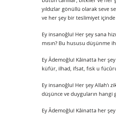
bütün canlılar, bitkiler ve her
yıldızlar gönüllü olarak seve s
ve her şey bir teslimiyet içinde
Ey insanoğlu! Her şey sana hi
mısın? Bu hususu düşünme iht
Ey Âdemoğlu! Kâinatta her şey Al
küfür, ilhad, ifsat, fısk u fü
Ey insanoğlu! Her şey Allah’ı zi
düşünce ve duyguların hangi güç
Ey Âdemoğlu! Kâinatta her şey 