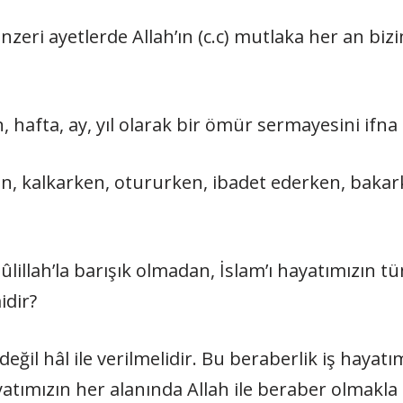
eri ayetlerde Allah’ın (c.c) mutlaka her an biz
n, hafta, ay, yıl olarak bir ömür sermayesini ifn
, kalkarken, otururken, ibadet ederken, bakark
asûlillah’la barışık olmadan, İslam’ı hayatımızın
idir?
eğil hâl ile verilmelidir. Bu beraberlik iş hayatı
atımızın her alanında Allah ile beraber olmakla g