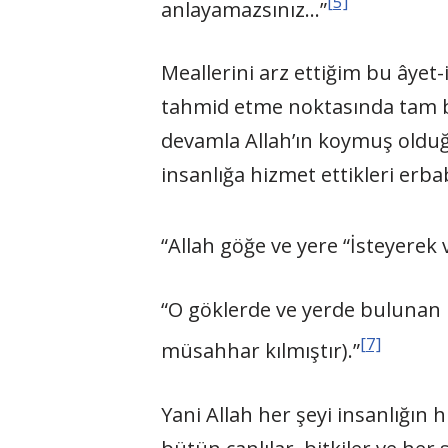
[5]
anlayamazsınız…”
Meallerini arz ettiğim bu âyet-i
tahmid etme noktasında tam bi
devamla Allah’ın koymuş olduğ
insanlığa hizmet ettikleri er
“Allah göğe ve yere “İsteyerek v
“O göklerde ve yerde bulunan h
[7]
müsahhar kılmıştır).”
Yani Allah her şeyi insanlığın 