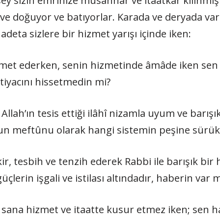
 şey sizin emrinize müsahhar ve itaatkâr kılınmış
eve doğuyor ve batıyorlar. Karada ve deryada var
 adeta sizlere bir hizmet yarışı içinde iken:
zmet ederken, senin hizmetinde âmâde iken sen 
iyacını hissetmedin mi?
lah’ın tesis ettiği ilâhî nizamla uyum ve barışıkl
cûrun meftûnu olarak hangi sistemin peşine sürük
kir, tesbih ve tenzih ederek Rabbi ile barışık bir h
lerin işgali ve istilası altındadır, haberin var m
sana hizmet ve itaatte kusur etmez iken; sen han