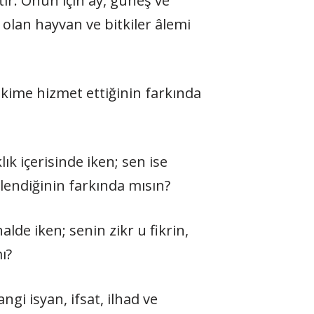
tır. Onun için ay, güneş ve
 olan hayvan ve bitkiler âlemi
kime hizmet ettiğinin farkında
ık içerisinde iken; sen ise
lendiğinin farkında mısın?
alde iken; senin zikr u fikrin,
ı?
gi isyan, ifsat, ilhad ve