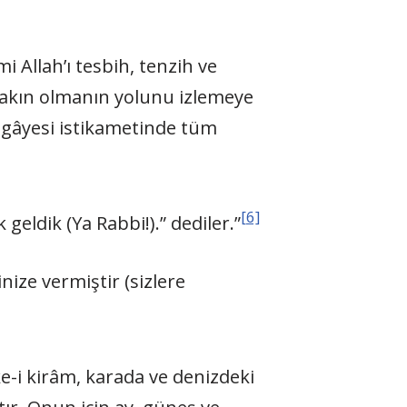
i Allah’ı tesbih, tenzih ve
yakın olmanın yolunu izlemeye
 gâyesi istikametinde tüm
[6]
geldik (Ya Rabbi!).” dediler.”
ize vermiştir (sizlere
ke-i kirâm, karada ve denizdeki