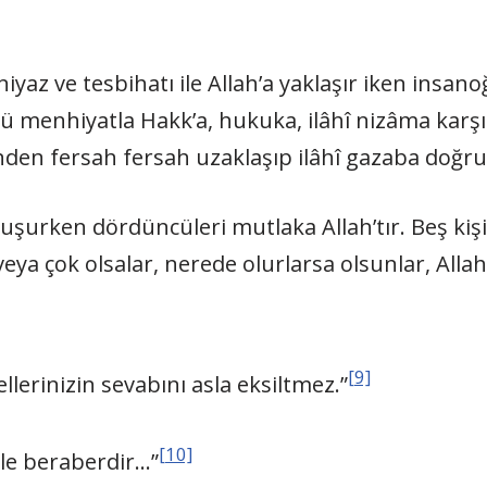
az ve tesbihatı ile Allah’a yaklaşır iken insanoğ
ü menhiyatla Hakk’a, hukuka, ilâhî nizâma karşı 
den fersah fersah uzaklaşıp ilâhî gazaba doğru 
konuşurken dördüncüleri mutlaka Allah’tır. Beş kişi
 veya çok olsalar, nerede olurlarsa olsunlar, Alla
[9]
llerinizin sevabını asla eksiltmez.”
[10]
nle beraberdir…”