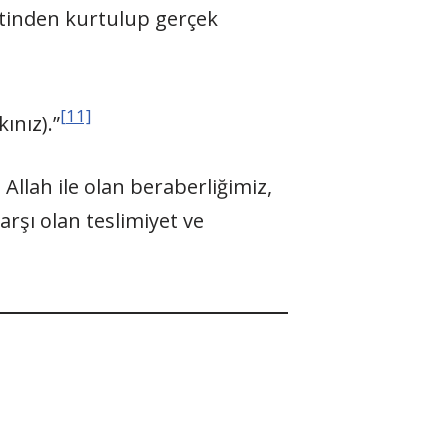
etinden kurtulup gerçek
[11]
ınız).”
 Allah ile olan beraberliğimiz,
rşı olan teslimiyet ve