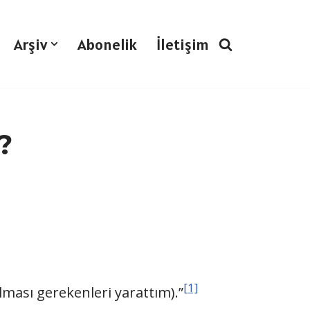
Arşiv
Abonelik
İletişim
?
[1]
ılması gerekenleri yarattım).”