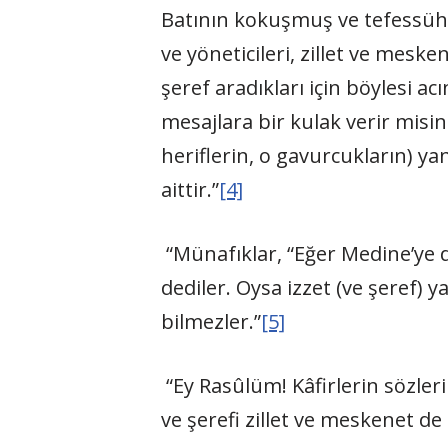
Batının kokuşmuş ve tefessüh
ve yöneticileri, zillet ve mesk
şeref aradıkları için böylesi 
mesajlara bir kulak verir misini
heriflerin, o gavurcukların) yan
aittir.”
[4]
“Münafıklar, “Eğer Medine’ye dö
dediler. Oysa izzet (ve şeref) 
bilmezler.”
[5]
“Ey Rasûlüm! Kâfirlerin sözleri
ve şerefi zillet ve meskenet de 