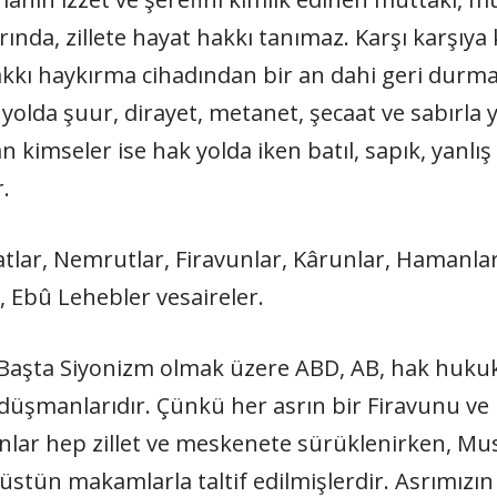
nda, zillete hayat hakkı tanımaz. Karşı karşıya 
akkı haykırma cihadından bir an dahi geri durmaz.
 yolda şuur, dirayet, metanet, şecaat ve sabır
an kimseler ise hak yolda iken batıl, sapık, yanlış
ir.
ettatlar, Nemrutlar, Firavunlar, Kârunlar, Hamanl
r, Ebû Lehebler vesaireler.
: Başta Siyonizm olmak üzere ABD, AB, hak huk
şmanlarıdır. Çünkü her asrın bir Firavunu ve bi
nlar hep zillet ve meskenete sürüklenirken, Mu
üstün makamlarla taltif edilmişlerdir. Asrımızın ze