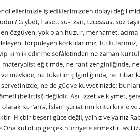
i ellerimizle işlediklerimizden dolayı değil midi
üdür? Gıybet, haset, su-i zan, tecessüs, söz taşıma
nen özgüven, yok olan huzur, merhamet, acıma d
edeleyen, törpüleyen korkularımız, tutkularımız,
yip kimlik edinme sefâletinden ne zaman kurtulac
ne materyalist eğitimde, ne rant zenginliğinde, 
e mevkide, ne tüketim çılgınlığında, ne itibar k
 servetinizde, ne de güç ve kuvvetinizde; bunlar
meti (belirtisi) değildir. Asıl izzet ve kıymet, şere
olarak Kur’an’a, İslam şeriatının kriterlerine ve
r. Hiçbir beşeri güce değil, yalnız ve yalnız Rab
 Ona kul olup gerçek hürriyete ermektir, asıl izz