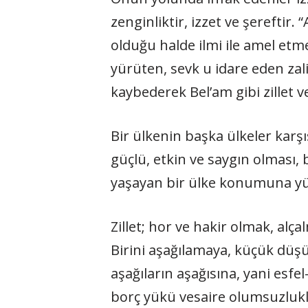
zenginliktir, izzet ve şereftir. 
olduğu halde ilmi ile amel etme
yürüten, sevk u idare eden zali
kaybederek Bel’am gibi zillet 
Bir ülkenin başka ülkeler karş
güçlü, etkin ve saygın olması, 
yaşayan bir ülke konumuna yü
Zillet; hor ve hakir olmak, alça
Birini aşağılamaya, küçük düşür
aşağıların aşağısına, yani esfel
borç yükü vesaire olumsuzlukl