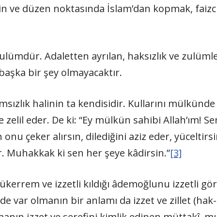
n ve düzen noktasında İslam’dan kopmak, faizci 
 zulümdür. Adaletten ayrılan, haksızlık ve zulüm
 başka bir şey olmayacaktır.
lamsızlık halinin ta kendisidir. Kullarını mülkünde
de zelil eder. De ki: “Ey mülkün sahibi Allah’ım! Se
 onu çeker alırsın, dilediğini aziz eder, yüceltirsin
ir. Muhakkak ki sen her şeye kâdirsin.”
[3]
mükerrem ve izzetli kıldığı âdemoğlunu izzetli gö
de var olmanın bir anlamı da izzet ve zillet (ha
anın izzet ve şerefini kimlik edinen müttakî, 