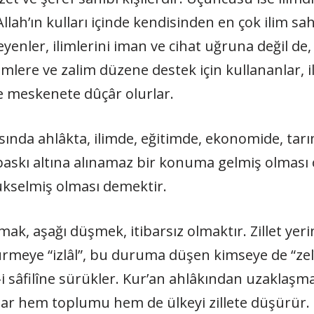
“Allah’ın kulları içinde kendisinden en çok ilim sah
yenler, ilimlerini iman ve cihat uğruna değil de,
mlere ve zalim düzene destek için kullananlar, il
ve meskenete dûçâr olurlar.
ısında ahlâkta, ilimde, eğitimde, ekonomide, tar
baskı altına alınamaz bir konuma gelmiş olması o
kselmiş olması demektir.
lmak, aşağı düşmek, itibarsız olmaktır. Zillet yeri
meye “izlâl”, bu duruma düşen kimseye de “zelîl” 
-i sâfilîne sürükler. Kur’an ahlâkından uzaklaşmak,
ar hem toplumu hem de ülkeyi zillete düşürür. 