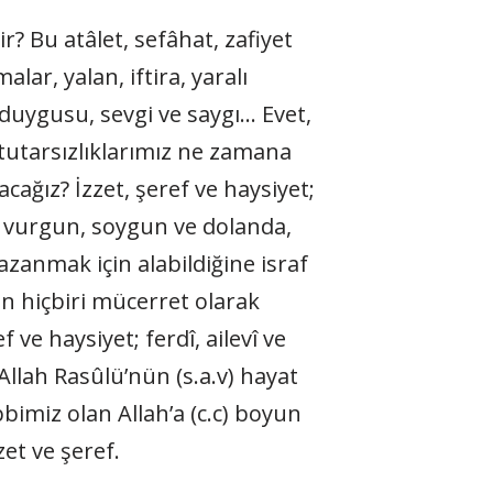
r? Bu atâlet, sefâhat, zafiyet
lar, yalan, iftira, yaralı
uygusu, sevgi ve saygı… Evet,
 tutarsızlıklarımız ne zamana
ağız? İzzet, şeref ve haysiyet;
ne vurgun, soygun ve dolanda,
azanmak için alabildiğine israf
ın hiçbiri mücerret olarak
f ve haysiyet; ferdî, ailevî ve
 Allah Rasûlü’nün (s.a.v) hayat
bimiz olan Allah’a (c.c) boyun
et ve şeref.