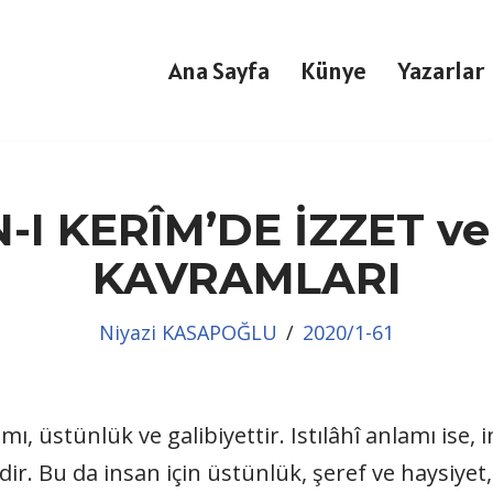
Ana Sayfa
Künye
Yazarlar
-I KERÎM’DE İZZET ve
KAVRAMLARI
Niyazi KASAPOĞLU
2020/1-61
mı, üstünlük ve galibiyettir. Istılâhî anlamı ise,
ir. Bu da insan için üstünlük, şeref ve haysiyet