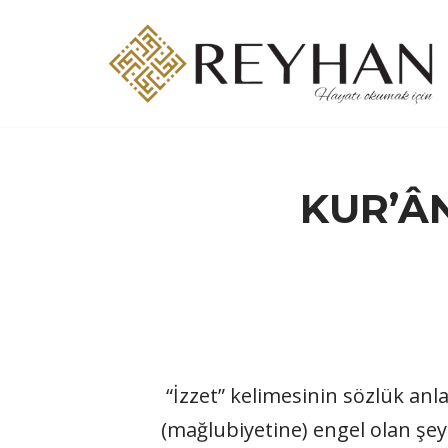
İçeriğe
geç
KUR’ÂN
“İzzet” kelimesinin sözlük anla
(mağlubiyetine) engel olan şeyd