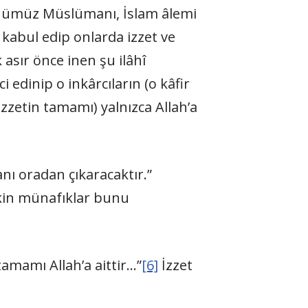
ünümüz Müslümanı, İslam âlemi
 kabul edip onlarda izzet ve
asır önce inen şu ilâhî
i edinip o inkârcıların (o kâfir
(izzetin tamamı) yalnızca Allah’a
nı oradan çıkaracaktır.”
lâkin münafıklar bunu
tamamı Allah’a aittir…”
[6]
İzzet