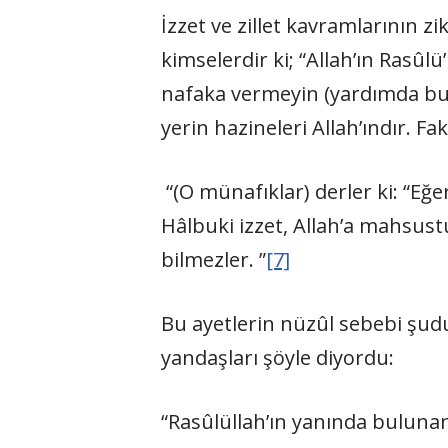
İzzet ve zillet kavramlarının zi
kimselerdir ki; “Allah’ın Rasû
nafaka vermeyin (yardımda bulun
yerin hazineleri Allah’ındır. F
“(O münafıklar) derler ki: “Eğe
Hâlbuki izzet, Allah’a mahsus
bilmezler. ”
[7]
Bu ayetlerin nüzûl sebebi şudu
yandaşları şöyle diyordu:
“Rasûlüllah’ın yanında bulunan