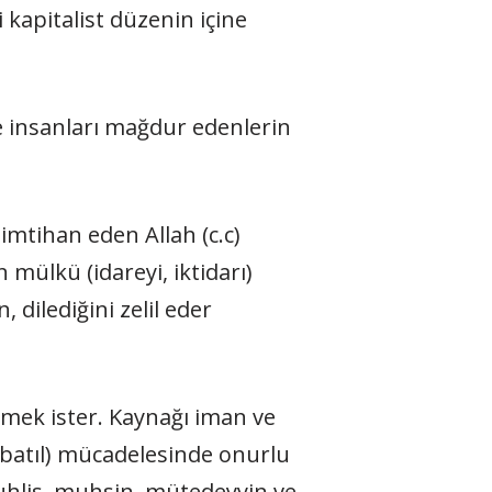
kapitalist düzenin içine
le insanları mağdur edenlerin
 imtihan eden Allah (c.c)
n mülkü (idareyi, iktidarı)
, dilediğini zelil eder
rmek ister. Kaynağı iman ve
k-batıl) mücadelesinde onurlu
muhlis, muhsin, mütedeyyin ve