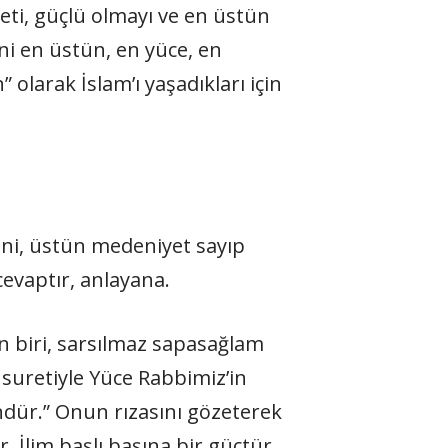
yeti, güçlü olmayı ve en üstün
yani en üstün, en yüce, en
 olarak İslam’ı yaşadıkları için
ini, üstün medeniyet sayıp
evaptır, anlayana.
n biri, sarsılmaz sapasağlam
 suretiyle Yüce Rabbimiz’in
tündür.” Onun rızasını gözeterek
. İlim başlı başına bir güçtür,