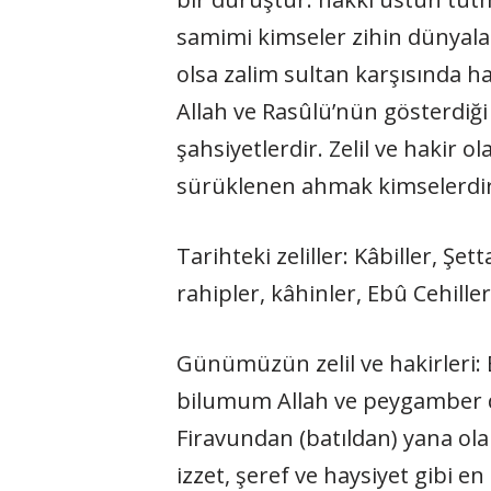
samimi kimseler zihin dünyaları
olsa zalim sultan karşısında h
Allah ve Rasûlü’nün gösterdiği
şahsiyetlerdir. Zelil ve hakir ol
sürüklenen ahmak kimselerd
Tarihteki zeliller: Kâbiller, Ş
rahipler, kâhinler, Ebû Cehille
Günümüzün zelil ve hakirleri
bilumum Allah ve peygamber dü
Firavundan (batıldan) yana ola
izzet, şeref ve haysiyet gibi en 