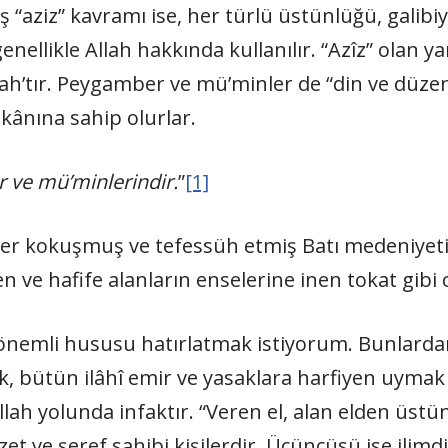
 “aziz” kavramı ise, her türlü üstünlüğü, galibi
 genellikle Allah hakkında kullanılır. “Azîz” olan 
lah’tır. Peygamber ve mü’minler de “din ve düzen”
kânına sahip olurlar.
ür ve mü’minlerindir.
”
[1]
etler kokuşmuş ve tefessüh etmiş Batı medeniyet
ve hafife alanların enselerine inen tokat gibi c
ç önemli hususu hatırlatmak istiyorum. Bunlarda
k, bütün ilâhî emir ve yasaklara harfiyen uymak
 Allah yolunda infaktır. “Veren el, alan elden üs
t ve şeref sahibi kişilerdir. Üçüncüsü ise ilimdir