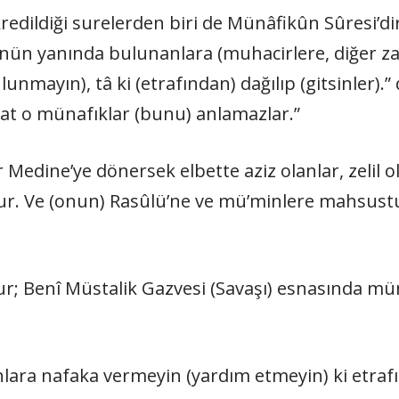
kredildiği surelerden biri de Münâfikûn Sûresi’di
lü’nün yanında bulunanlara (muhacirlere, diğer z
mayın), tâ ki (etrafından) dağılıp (gitsinler).” 
akat o münafıklar (bunu) anlamazlar.”
r Medine’ye dönersek elbette aziz olanlar, zelil o
tur. Ve (onun) Rasûlü’ne ve mü’minlere mahsust
r; Benî Müstalik Gazvesi (Savaşı) esnasında müna
lara nafaka vermeyin (yardım etmeyin) ki etrafınd