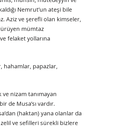
kaldığı Nemrut’un ateşi bile
 Aziz ve şerefli olan kimseler,
la yürüyen mümtaz
 ve felaket yollarına
ar, hahamlar, papazlar,
uk ve nizam tanımayan
r de Musa’sı vardır.
sa’dan (haktan) yana olanlar da
lil ve sefilleri sürekli bizlere