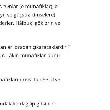
r. “Onlar (o münafıklar), o
ayıf ve güçsüz kimselere)
derler. Hâlbuki göklerin ve
lanları oradan çıkaracaklardır.”
ur. Lâkin münafıklar bunu
fıkların reisi İbn Selül ve
akiler dağılıp gitsinler.