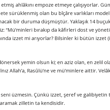
 etmiş ahlâkını empoze etmeye çalışıyorlar. G
enete sürüklenmiş olan bu bîçâre varlıkları model
acınacak bir duruma düşmüştür. Yaklaşık 14 buçuk 
z: “Mü’minleri bırakıp da kâfirleri dost ve yönetic
ında izzet mi arıyorlar? Bilsinler ki bütün izzet 
nersek yemin olsun ki; en aziz olan, en zelil ola
yalnız Allah’a, Rasûlü’ne ve mü’minlere aittir. Ve
 seni üzmesin. Çünkü izzet, şeref ve galibiyetin 
aramak zilletin ta kendisidir.