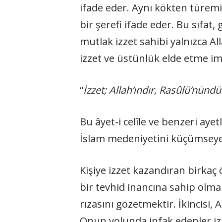
ifade eder. Aynı kökten türemiş
bir şerefi ifade eder. Bu sıfat,
mutlak izzet sahibi yalnızca Al
izzet ve üstünlük elde etme im
“
İzzet; Allah’ındır, Rasûlü’nünd
Bu âyet-i celîle ve benzeri ay
İslam medeniyetini küçümseyen 
Kişiye izzet kazandıran birka
bir tevhid inancına sahip olma
rızasını gözetmektir. İkincisi,
Onun yolunda infak edenler izze