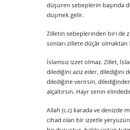
düşüren sebeplerin başında di
düşmek gelir.
Zilletin sebeplerinden biri de
sonları zillete dûçâr olmaktan
İslamsız izzet olmaz. Zillet, İs
dilediğini aziz eder, dilediğini 
dilediğine verirsin, dilediğinden
alçaltırsın. Hayr senin elinded
Allah (c.c) karada ve denizde 
cihad olan bir izzetle yeryüzün
bir duruştur. hakkı üstün tutm