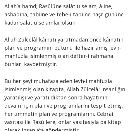
Allah’a hamd; Rasûlüne salât ü selam; âline,
ashabına, tabiine ve tebe-i tabiine haşr gününe
kadar salat ü selamlar olsun.
Allah Zülcelâl kâinatı yaratmadan önce kâinatın
plan ve programını bütünü ile hazırlamış levh-i
mahfuzla isimlenmiş olan defter-i rahmana
bunları kaydetmiştir.
Bu her şeyi muhafaza eden levh-i mahfuzla
isimlenmiş olan kitapta, Allah Zülcelâl insanlığın
yaratılışı ve yaratıldıktan sonra hayatının
devamı için plan ve programlarını tespit etmiş,
her ümmetin plan ve programlarını, Cebrail
vasıtası ile Rasûllere, onlar vasıtasıyla da kitap
olarak insanlığa göndermiştir.