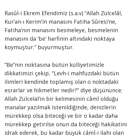
Rasûl-i Ekrem Efendimiz (s.a.v) “Allah Zülcelâl,
Kur’an-ı Kerim’in manasını Fatiha Sûresi’ne,
Fatiha’nın manasını besmeleye, besmelenin
manasını da ‘be’ harfinin altındaki noktaya
koymuştur.” buyurmuştur.
“Be”nin noktasına bütün külliyetimizle
dikkatimizi çekip, “Levh-i mahfuzdaki bütün
ilimleri kendinde toplamış olan o noktadaki
esrarlar ve hikmetler nedir?” diye düşününce;
Allah Zülcelal’in bir kelimesinin câmî olduğu
manalar yazılmak istenildiğinde, denizlerin
mürekkep olsa biteceği ve bir o kadar daha
mürekkep getirilse onun da biteceği hakikatini
idrak ederek, bu kadar büyük câmî-i ilahi olan