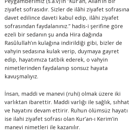
Peygamberimiz (s.a.v)’in “Kur’an, Allah’ın bir
ziyafet sofrasıdır. Sizler de ilâhi ziyafet sofrasına
davet edilince daveti kabul edip, ilâhi ziyafet
sofrasından faydalanınız.” hadis-i şerifine göre
ezeli bir sedanın şu anda Hira dağında
Rasûlullah’ın kulağına indirildiği gibi, bizler de
vahyin sedasına kulak verip, duymaya gayret
edip, hayatımıza tatbik ederek, o vahyin
nimetlerinden faydalanıp sonsuz hayata
kavuşmalıyız.
İnsan, maddi ve manevi (ruhi) olmak üzere iki
varlıktan ibarettir. Maddi varlığı ile sağlık, sıhhat
ve hayatını devam ettirir. Ruhun ölümsüz hayatı
ise ilahi ziyafet sofrası olan Kur’an-ı Kerim’in
manevi nimetleri ile kazanılır.