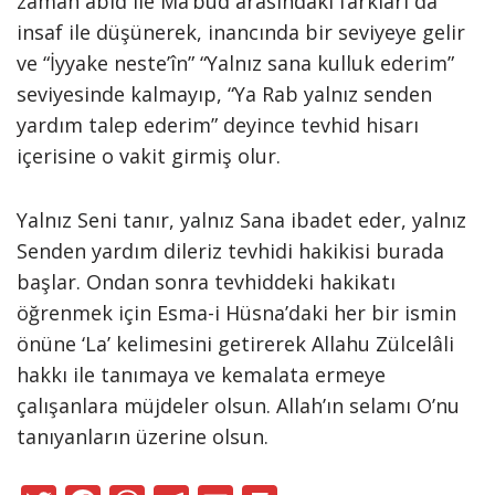
zaman âbid ile Ma’bud arasındaki farkları da
insaf ile düşünerek, inancında bir seviyeye gelir
ve “İyyake neste’în” “Yalnız sana kulluk ederim”
seviyesinde kalmayıp, “Ya Rab yalnız senden
yardım talep ederim” deyince tevhid hisarı
içerisine o vakit girmiş olur.
Yalnız Seni tanır, yalnız Sana ibadet eder, yalnız
Senden yardım dileriz tevhidi hakikisi burada
başlar. Ondan sonra tevhiddeki hakikatı
öğrenmek için Esma-i Hüsna’daki her bir ismin
önüne ‘La’ kelimesini getirerek Allahu Zülcelâli
hakkı ile tanımaya ve kemalata ermeye
çalışanlara müjdeler olsun. Allah’ın selamı O’nu
tanıyanların üzerine olsun.