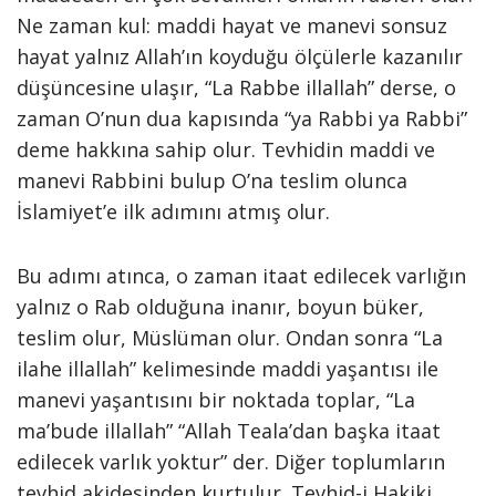
Ne zaman kul: maddi hayat ve manevi sonsuz
hayat yalnız Allah’ın koyduğu ölçülerle kazanılır
düşüncesine ulaşır, “La Rabbe illallah” derse, o
zaman O’nun dua kapısında “ya Rabbi ya Rabbi”
deme hakkına sahip olur. Tevhidin maddi ve
manevi Rabbini bulup O’na teslim olunca
İslamiyet’e ilk adımını atmış olur.
Bu adımı atınca, o zaman itaat edilecek varlığın
yalnız o Rab olduğuna inanır, boyun büker,
teslim olur, Müslüman olur. Ondan sonra “La
ilahe illallah” kelimesinde maddi yaşantısı ile
manevi yaşantısını bir noktada toplar, “La
ma’bude illallah” “Allah Teala’dan başka itaat
edilecek varlık yoktur” der. Diğer toplumların
tevhid akidesinden kurtulur. Tevhid-i Hakiki