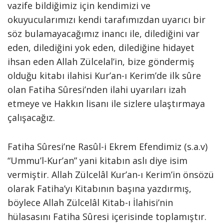
vazife bildiğimiz için kendimizi ve
okuyucularımızı kendi tarafımızdan uyarıcı bir
söz bulamayacağımız inancı ile, dilediğini var
eden, dilediğini yok eden, dilediğine hidayet
ihsan eden Allah Zülcelal’in, bize göndermiş
olduğu kitabı ilahisi Kur’an-ı Kerim’de ilk sûre
olan Fatiha Sûresi’nden ilahi uyarıları izah
etmeye ve Hakkın lisanı ile sizlere ulaştırmaya
çalışacağız.
Fatiha Sûresi’ne Rasûl-i Ekrem Efendimiz (s.a.v)
“Ummu’l-Kur’an” yani kitabın aslı diye isim
vermiştir. Allah Zülcelâl Kur’an-ı Kerim’in önsözü
olarak Fatiha’yı Kitabının başına yazdırmış,
böylece Allah Zülcelâl Kitab-ı İlahisi’nin
hülasasını Fatiha Sûresi içerisinde toplamıştır.