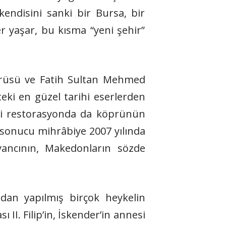
ndisini sanki bir Bursa, bir
er yaşar, bu kısma “yeni şehir”
prüsü ve Fatih Sultan Mehmed
ki en güzel tarihi eserlerden
deki restorasyonda da köprünün
 sonucu mihrâbiye 2007 yılında
syancının, Makedonların sözde
dan yapılmış birçok heykelin
I. Filip’in, İskender’in annesi