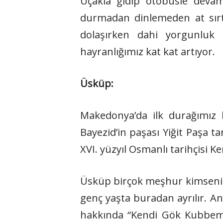
Uçakla gidip otobüsle deva
durmadan dinlemeden at sırtı
dolaşırken dahi yorgunluk 
hayranlığımız kat kat artıyor.
Üsküp:
Makedonya’da ilk durağımız
Bayezid’in paşası Yiğit Paşa t
XVI. yüzyıl Osmanlı tarihçisi K
Üsküp birçok meşhur kimsenin 
genç yaşta buradan ayrılır. A
hakkında “Kendi Gök Kubbemiz”