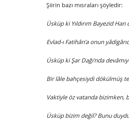
Şiirin bazı mısraları şöyledir:
Üsküp ki Yıldırım Bayezid Han d
Evlad-ı Fatihân’a onun yâdigârıd
Üsküp ki Şar Dağı’nda devâmıyd
Bir lâle bahçesiydi dökülmüş t
Vaktiyle öz vatanda bizimken, 
Üsküp bizim değil? Bunu duydum