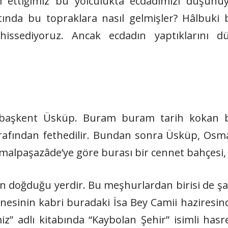
m ettiğimiz bu yolculukta ecdadımızı düşün
nda bu topraklara nasıl gelmişler? Hâlbuki b
hissediyoruz. Ancak ecdadın yaptıklarını
 başkent Üsküp. Buram buram tarih kokan bu 
arafından fethedilir. Bundan sonra Üsküp, Osman
emalpaşazâde’ye göre burası bir cennet bahçesi, 
doğduğu yerdir. Bu meşhurlardan birisi de şair 
nnesinin kabri buradaki İsa Bey Camii hazires
 adlı kitabında “Kaybolan Şehir” isimli hasret