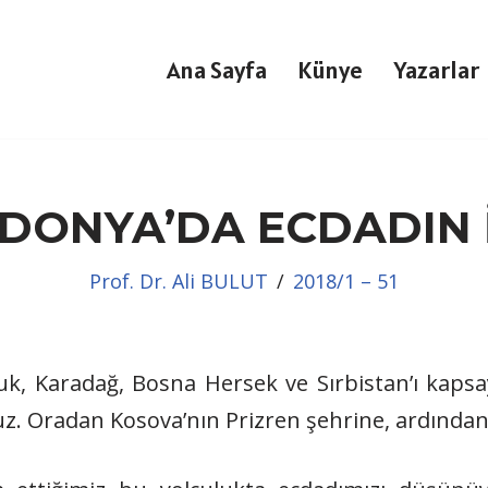
Ana Sayfa
Künye
Yazarlar
DONYA’DA ECDADIN İ
Prof. Dr. Ali BULUT
2018/1 – 51
k, Karadağ, Bosna Hersek ve Sırbistan’ı kaps
ruz. Oradan Kosova’nın Prizren şehrine, ardında