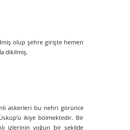
lmiş olup şehre girişte hemen
 dikilmiş.
nlı askerleri bu nehri görünce
Üsküp’ü ikiye bölmektedir. Bir
ı izlerinin yoğun bir şekilde