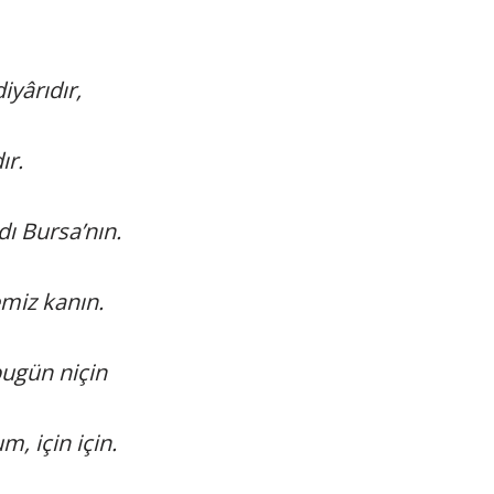
iyârıdır,
ır.
ı Bursa’nın.
emiz kanın.
bugün niçin
, için için.