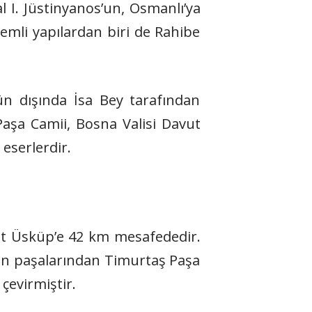
al I. Jüstinyanos’un, Osmanlı’ya
emli yapılardan biri de Rahibe
ün dışında İsa Bey tarafından
aşa Camii, Bosna Valisi Davut
eserlerdir.
ent Üsküp’e 42 km mesafededir.
d’in paşalarından Timurtaş Paşa
çevirmiştir.