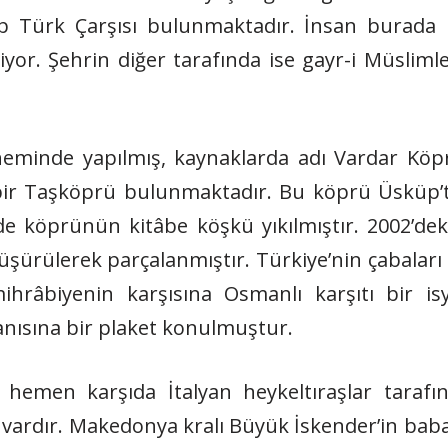
Türk Çarşısı bulunmaktadır. İnsan burada ke
yor. Şehrin diğer tarafında ise gayr-i Müsliml
eminde yapılmış, kaynaklarda adı Vardar Kö
bir Taşköprü bulunmaktadır. Bu köprü Üsküp’te
amirde köprünün kitâbe köşkü yıkılmıştır. 2002’
üşürülerek parçalanmıştır. Türkiye’nin çabaları
ihrâbiyenin karşısına Osmanlı karşıtı bir i
nısına bir plaket konulmuştur.
hemen karşıda İtalyan heykeltıraşlar tarafın
dır. Makedonya kralı Büyük İskender’in babası I