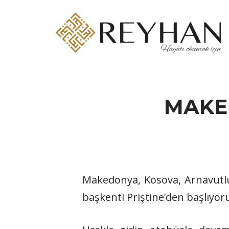
İçeriğe
geç
MAKE
Makedonya, Kosova, Arnavutlu
başkenti Priştine’den başlıyo