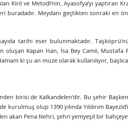
bulan Kiril ve Metodi’nin, Ayasofya’yı yaptıran Kr
leri buradadır. Meydanı geçtikten sonraki en ön
sayıda tarihi eser bulunmaktadır. Taşköprü’n
n oluşan Kapan Han, İsa Bey Camii, Mustafa P
Hamam ki şu an müze olarak kullanılıyor, başlıca 
inden birisi de Kalkandelen’dir. Bu şehir Başk
inde kurulmuş olup 1390 yılında Yıldırım Bayezi
nden akan Pena Nehri, şehri yemyeşil bir bahçeye 