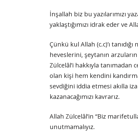
İnşallah biz bu yazılarımızı y
yaklaştığımızı idrak eder ve All
Çünkü kul Allah (c.c)’ı tanıdı­ğ
heveslerini, şeyta­nın arzuları
Zülcelâl’i hakkıy­la tanımadan
olan kişi hem kendini kandırmak
sevdiğini iddia etmesi akılla i
kazanacağımızı kavrarız.
Allah Zülcelâl’in “Biz marifetull
unutmamalıyız.