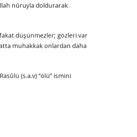
llah nûruyla dol­durarak
 fakat düşünmezler; göz­leri var
Hatta muhakkak on­lardan daha
asûlü (s.a.v) “ölü” is­mini