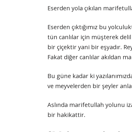
Eserden yola çıkılan marifetulla
Eserden çıktığımız bu yolcu­lukta 
tün canlılar için müşterek deli
bir çiçektir yani bir eşyadır. Reyh
Fakat diğer canlılar akıldan ma
Bu güne kadar ki yazılanımız­da 
ve meyvelerden bir şey­ler anlat
Aslında marifetullah yolunu iz
bir hakikattir.