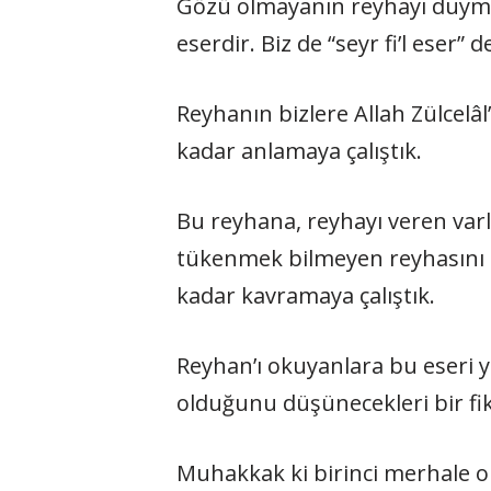
Gözü olmayanın reyhayı duy­mak,
eserdir. Biz de “seyr fi’l eser”
Reyhanın bizlere Allah Zülcelâl’
kadar anlamaya çalıştık.
Bu reyhana, reyhayı veren var­l
tükenmek bilmeyen reyhasını saç
kadar kavramaya çalıştık.
Reyhan’ı okuyanlara bu eseri y
olduğunu düşünecekleri bir fik
Muhakkak ki birinci merhale ola