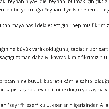
 reyhanın yayıldığı reyhanı bul­mak için çıktığı
 denilen bu yolculuğa Reyhan diye isimlenen bu eşya
i tanımaya nasıl delalet ettiğini; hepimiz fikrimiz
ığın ne büyük varlık olduğunu; ta­biatın zor şartl
tığı zaman daha iyi kavradık.miz fikrimizin ulaş
aratanın ne büyük kudret-i kâmile sahibi olduğu
ir kapısı açarak tevhid ilmine doğru yaklaşma yo
n “seyr fi’l eser” kulu, eserlerin içerisinden All