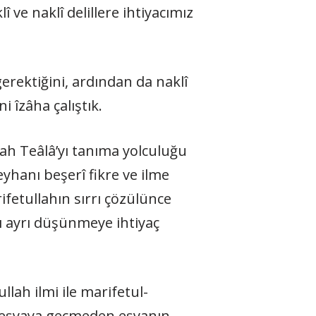
î ve naklî delillere ihtiyacımız
 gerektiğini, ardından da naklî
 îzâha çalıştık.
lah Teâlâ’yı tanıma yolculuğu
hanı be­şerî fikre ve ilme
ifetullahın sırrı çözülünce
ı ayrı dü­şünmeye ihtiyaç
llah ilmi ile marifetul-
n eşyaya geçmeden eş­yanın