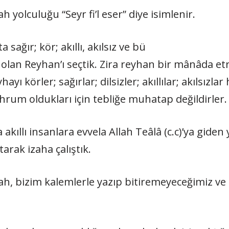
h yolculuğu “Seyr fi’l eser” diye isimlenir.
sağır; kör; akıllı, akılsız ve bü­
l olan Reyhan’ı seçtik. Zira reyhan bir mânâda et
ayı körler; sağırlar; dilsizler; akıllılar; akılsızlar
hrum oldukları için tebliğe mu­hatap değildirler.
akıllı insanlara evvela Allah Teâlâ (c.c)’ya giden
arak izaha çalıştık.
ah, bizim kalemlerle yazıp bitire­meyeceğimiz ve