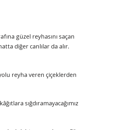
rafına güzel reyhasını sa­çan
 hatta diğer canlılar da alır.
 yolu reyha veren çi­çeklerden
 kâğıtlara sığdıramayacağımız