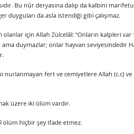
dır. Bu nûr deryasına dalıp da kalbini marifetu
r duyguları da asla istendiği gibi çalışmaz.
anlar için Allah Zülcelâl: “Onların kalpleri var
ar ama duymazlar; onlar hayvan seviyesindedir 
r.
bi nurlanmayan fert ve cemiyetlere Allah (c.c) ve R
mak üzere iki ölüm vardır.
ölüm hiçbir şey ifade etmez.