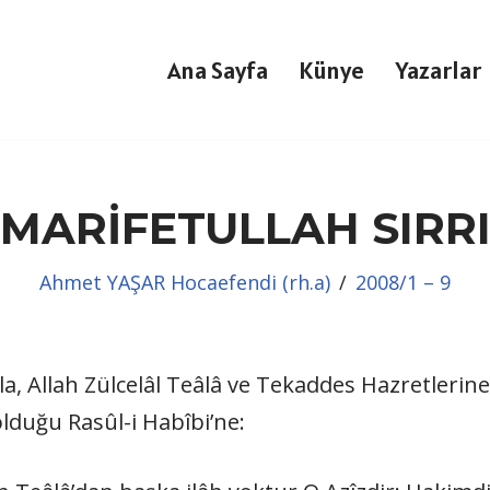
Ana Sayfa
Künye
Yazarlar
MARİFETULLAH SIRR
Ahmet YAŞAR Hocaefendi (rh.a)
2008/1 – 9
a, Allah Zülcelâl Teâlâ ve Tekaddes Hazretleri
lduğu Rasûl-i Habîbi’ne: