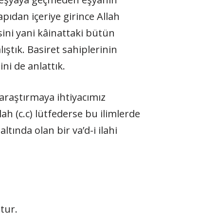
pıdan içeriye girince Allah
sini yani kâinat­taki bütün
ıştık. Basiret sahiple­rinin
ini de anlattık.
ri araştırmaya ihtiyacımız
h (c.c) lütfederse bu ilimler­de
tında olan bir va’d-i ilahi
tur.