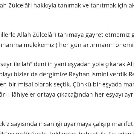
ah Zülcelâl’i hakkıyla tanımak ve tanıtmak için akl
­lillerle Allah Zülcelâl’i tanımaya gay­ret etmemiz
bi inanma melekemizi) her gün artırmanın önemini
eyr ilellah” denilin yani eşyadan yola çıkarak Al
layı bizler de dergimize Reyhan ismini verdik Rey
den bir misal olarak seçtik. Çünkü bir eşyada mar
r-ı ilâhiyeler ortaya çıkacağından her eşyayı ayr
kiz sayısında insanlığı uyarmaya çalışıp marifetu
âfâkî ve enfûsî yolculuklardan bahsettik. Eşyada