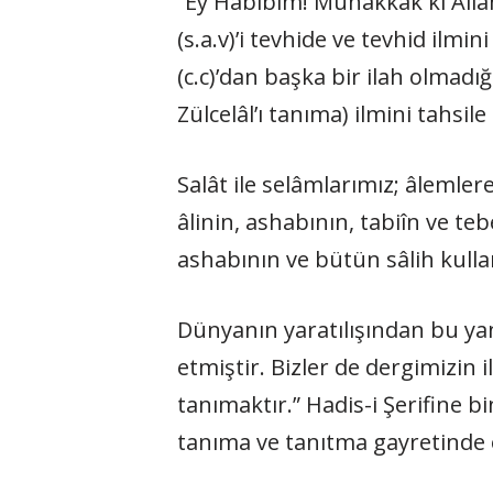
“Ey Habîbim! Muhakkak ki Al­la
(s.a.v)’i tevhide ve tevhid ilmi
(c.c)’dan başka bir ilah olmadı
Zülcelâl’ı tanı­ma) ilmini tahsil
Salât ile selâmlarımız; âlemle
âlinin, ashabının, tabiîn ve teb
ashabının ve bütün sâlih kulla
Dünyanın yaratılışından bu ya
etmiştir. Bizler de dergimizin il
tanımaktır.” Hadis-i Şerifine 
tanıma ve tanıtma gayretinde o