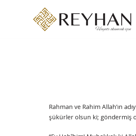
İçeriğe
geç
Rahman ve Rahim Allah’ın adıyl
şükürler olsun ki; göndermiş o