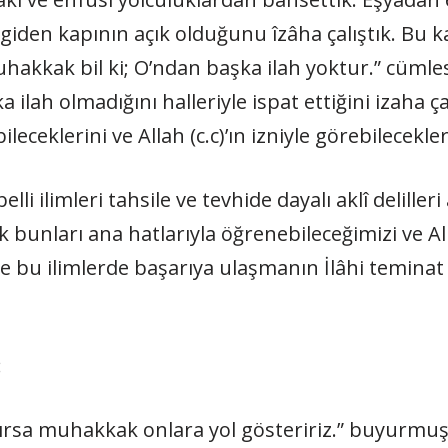
iden kapının açık olduğunu îzâha çalıştık. Bu ka
“Muhakkak bil ki; O’ndan başka ilah yoktur.” cümle
 ilah olmadığını halleriyle ispat ettiğini izaha çal
eceklerini ve Allah (c.c)’ın izniyle görebilecekler
elli ilimleri tahsile ve tevhide dayalı aklî delille
bunları ana hatlarıyla öğrenebileceğimizi ve Alla
e bu ilimlerde başarıya ulaşmanın İlâhi teminat al
:
ışırsa muhakkak onlara yol gösteri­riz.” buyurmuş