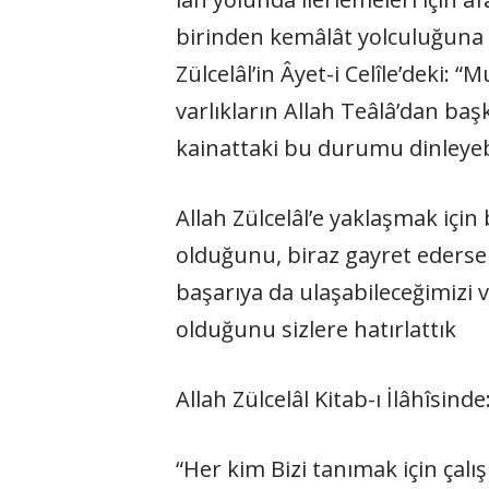
birinden kemâlât yolculuğuna g
Zülcelâl’in Âyet-i Celîle’deki: 
varlıkların Allah Teâlâ’dan başka
kainattaki bu durumu dinleye­bil
Allah Zülcelâl’e yaklaşmak için b
olduğunu, biraz gayret edersek 
başarıya da ulaşabileceğimizi v
olduğunu sizlere hatırlattık
Allah Zülcelâl Kitab-ı İlâhîsinde
“Her kim Bizi tanımak için ça­l