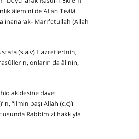
ir” buyurarak Rasûl- i Ekrem
anlık âlemini de Allah Teâlâ
na inanarak- Marifetullah (Allah
afa (s.a.v) Hazretleri­nin,
asûllerin, onların da âlinin,
hid akidesine davet
n, “ilmin başı Allah (c.c)’ı
ultusunda Rabbimizi hakkıyla