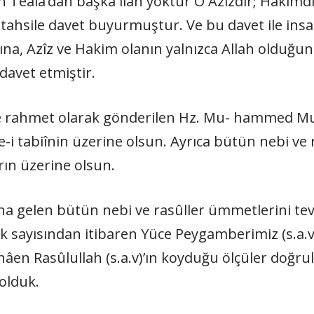
h Teâlâ’dan başka ilâh yoktur O Azîzdir; Hakimd
ni tahsile davet buyurmuştur. Ve bu davet ile ins
ğına, Azîz ve Hakim olanın yalnızca Allah olduğu
e davet etmiştir.
re rahmet olarak gönderilen Hz. Mu- hammed Must
e-i tabiînin üzerine olsun. Ayrıca bütün nebi ve r
rın üzerine olsun.
na gelen bütün nebi ve rasûller ümmetlerini tev
k sa­yısından itibaren Yüce Peygamberi­miz (s.a.v)’i
binâen Rasûlullah (s.a.v)’ın koyduğu ölçüler doğr
l­duk.