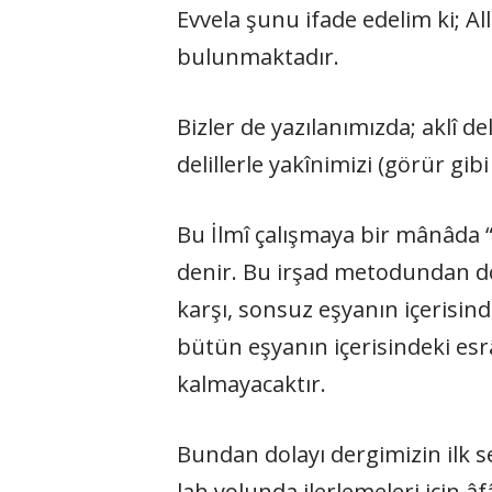
Evvela şunu ifade edelim ki; All
bulunmaktadır.
Bizler de yazılanımızda; aklî de
delillerle yakînimizi (görür gi
Bu İlmî çalışmaya bir mânâda “s
denir. Bu irşad meto­dundan do
karşı, sonsuz eş­yanın içerisin
bütün eşyanın içerisindeki esrâ
kalmayacaktır.
Bundan dolayı dergimizin ilk se
lah yolunda ilerlemeleri için 