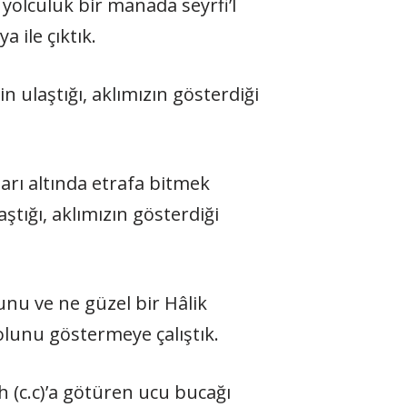
 yolculuk bir manada seyrfi’l
 ile çıktık.
in ulaştığı, aklımızın gösterdiği
arı altında etrafa bit­mek
tığı, aklımızın gös­terdiği
nu ve ne güzel bir Hâlik
lunu göstermeye çalış­tık.
ah (c.c)’a götüren ucu bucağı