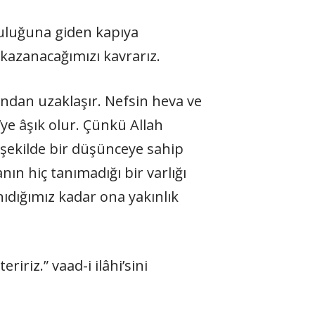
culuğuna giden kapıya
k kazanacağımızı kavrarız.
arından uzaklaşır. Nefsin heva ve
’ye âşık olur. Çünkü Allah
 şekilde bir düşünceye sahip
ın hiç tanımadığı bir varlığı
anıdığımız kadar ona yakınlık
ririz.” vaad-i ilâhi’sini