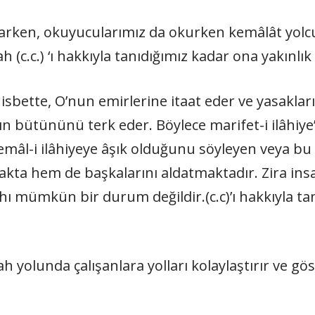
a­zarken, okuyucularımız da okurken kemâlât yol
ah (c.c.) ‘ı hakkıyla tanıdığımız kadar ona yakınlı
ı nisbette, O’nun emirlerine ita­at eder ve yasakl
nın bütününü terk eder. Böylece marifet-i ilâhiye
 cemâl-i ilâhiyeye âşık olduğunu söyleyen veya bu
ta hem de başka­larını aldatmaktadır. Zira insan
zahı mümkün bir du­rum değildir.(c.c)’ı hakkıyla t
ah yolunda çalışanlara yolları kolaylaştırır ve göste