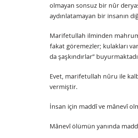
olmayan sonsuz bir nûr deryası
aydınlatamayan bir insanın diğe
Marifetullah ilminden mahrum ol
fakat göremezler; kulakları v
da şaşkındırlar” buyur­maktadı
Evet, marifetullah nûru ile kal­
vermiştir.
İnsan için maddî ve mânevî ol­
Mânevî ölümün yanında maddî 