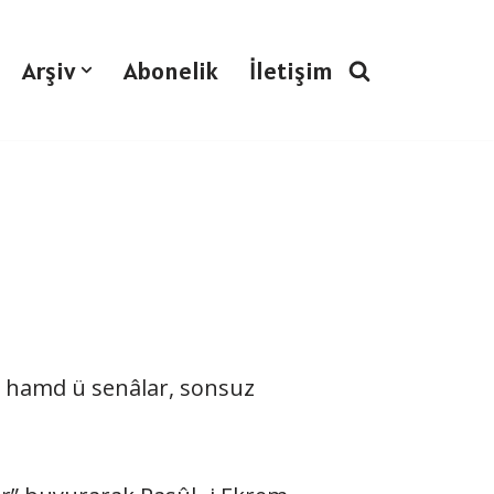
Arşiv
Abonelik
İletişim
I
ne hamd ü senâlar, sonsuz