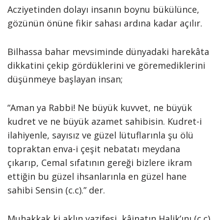
Acziyetinden dolayı insanın boynu bükülünce,
gözünün önüne fikir sahası ardına kadar açılır.
Bilhassa bahar mevsiminde dünyadaki harekâta
dikkatini çekip gördüklerini ve göremediklerini
düşünmeye başlayan insan;
“Aman ya Rabbi! Ne büyük kuvvet, ne büyük
kudret ve ne büyük azamet sahibisin. Kudret-i
ilahiyenle, sayısız ve güzel lütuflarınla şu ölü
topraktan enva-i çeşit nebatatı meydana
çıkarıp, Cemal sıfatının gereği bizlere ikram
ettiğin bu güzel ihsanlarınla en güzel hane
sahibi Sensin (c.c).” der.
Muhakkak ki aklın vazifesi, kâinatın Halik’ını (c.c)