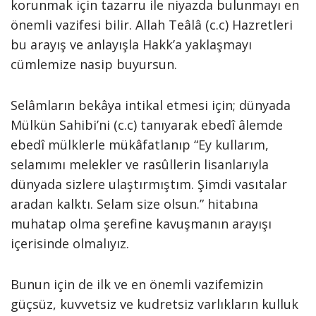
korunmak için tazarru ile niyazda bulunmayı en
önemli vazifesi bilir. Allah Teâlâ (c.c) Hazretleri
bu arayış ve anlayışla Hakk’a yaklaşmayı
cümlemize nasip buyursun.
Selâmların bekâya intikal etmesi için; dünyada
Mülkün Sahibi’ni (c.c) tanıyarak ebedî âlemde
ebedî mülklerle mükâfatlanıp “Ey kullarım,
selamımı melekler ve rasûllerin lisanlarıyla
dünyada sizlere ulaştırmıştım. Şimdi vasıtalar
aradan kalktı. Selam size olsun.” hitabına
muhatap olma şerefine kavuşmanın arayışı
içerisinde olmalıyız.
Bunun için de ilk ve en önemli vazifemizin
güçsüz, kuvvetsiz ve kudretsiz varlıkların kulluk