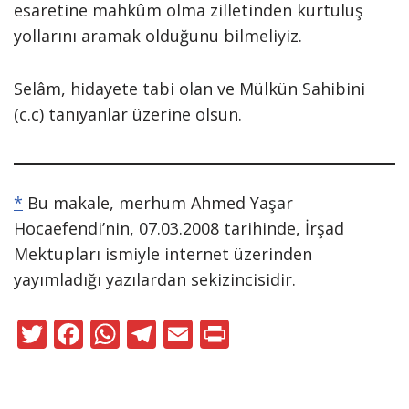
esaretine mahkûm olma zilletinden kurtuluş
yollarını aramak olduğunu bilmeliyiz.
Selâm, hidayete tabi olan ve Mülkün Sahibini
(c.c) tanıyanlar üzerine olsun.
*
Bu makale, merhum Ahmed Yaşar
Hocaefendi’nin, 07.03.2008 tarihinde, İrşad
Mektupları ismiyle internet üzerinden
yayımladığı yazılardan sekizincisidir.
T
F
W
T
E
Pr
w
ac
h
el
m
in
itt
e
at
e
ai
t