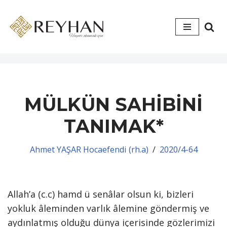
İçeriğe
geç
MÜLKÜN SAHİBİNİ
TANIMAK*
Ahmet YAŞAR Hocaefendi (rh.a)
2020/4-64
Allah’a (c.c) hamd ü senâlar olsun ki, bizleri
yokluk âleminden varlık âlemine göndermiş ve
aydınlatmış olduğu dünya içerisinde gözlerimizi