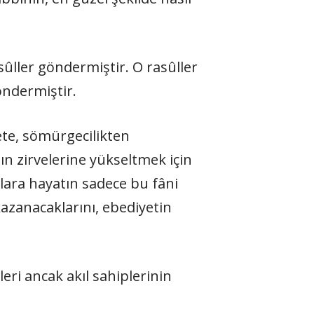
sûller göndermiştir. O rasûller
öndermiştir.
ete, sömürgecilikten
ın zirvelerine yükseltmek için
lara hayatın sadece bu fâni
azanacaklarını, ebediyetin
eri ancak akıl sahiplerinin