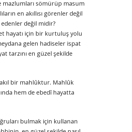
 ile mazlumları sömürüp masum
ıların en akıllısı görenler değil
l edenler değil midir?
et hayatı için bir kurtuluş yolu
eydana gelen hadiseler ispat
at tarzını en güzel şekilde
a akıl bir mahlûktur. Mahlûk
atında hem de ebedî hayatta
oğruları bulmak için kullanan
bbinin, en güzel şekilde nasıl