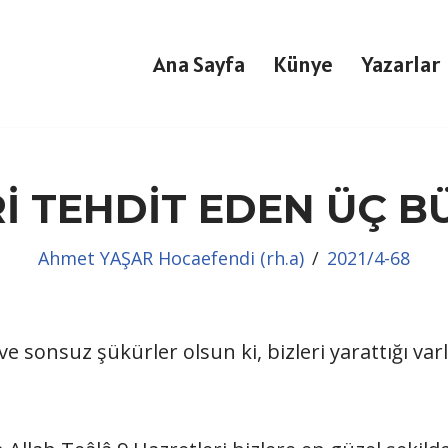
Ana Sayfa
Künye
Yazarlar
İ TEHDİT EDEN ÜÇ B
Ahmet YAŞAR Hocaefendi (rh.a)
2021/4-68
e sonsuz şükürler olsun ki, bizleri yarattığı varl