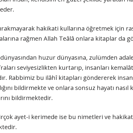
 eder.
bırakmayarak hakikati kullarına öğretmek için ra
lmalarına rağmen Allah Teâlâ onlara kitaplar da g
şet dünyasından huzur dünyasına, zulümden adal
ları seviyesizlikten kurtarıp, insanları kemalât
r. Rabbimiz bu ilâhî kitapları göndererek insan
ını bildirmekte ve onlara sonsuz hayatı nasıl k
rını bildirmektedir.
irçok ayet-i kerimede ise bu nimetleri ve hakikatl
ktedir.