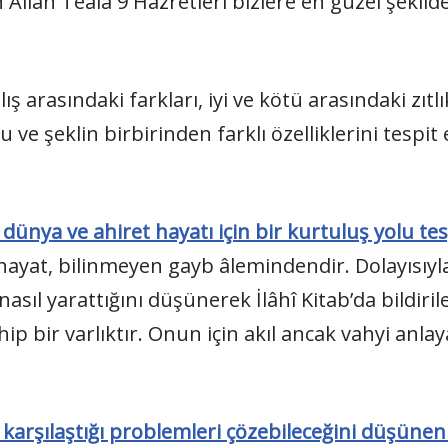
n Allah Teâlâ 9 Hazretleri bizlere en güzel şekild
ş arasındaki farkları, iyi ve kötü arasındaki zıtlık
 ve şeklin birbirinden farklı özelliklerini tespit 
 dünya ve ahiret hayatı için bir kurtuluş yolu t
hayat, bilinmeyen gayb âlemindendir. Dolayısıyla 
asıl yarattığını düşünerek İlâhî Kitab’da bildiri
ip bir varlıktır. Onun için akıl ancak vahyi anlay
e karşılaştığı problemleri çözebileceğini düşüne