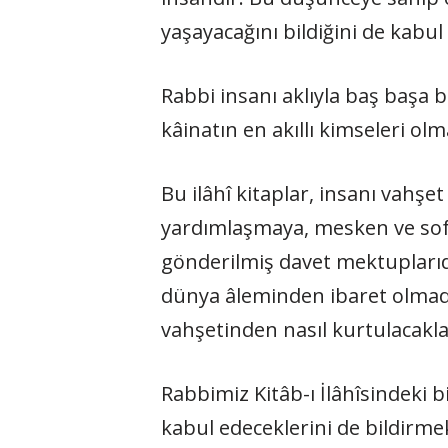
yaşayacağını bildiğini de kabul
Rabbi insanı aklıyla baş başa 
kâinatın en akıllı kimseleri o
Bu ilâhî kitaplar, insanı vah
yardımlaşmaya, mesken ve sofra
gönderilmiş davet mektuplarıdı
dünya âleminden ibaret olmadığ
vahşetinden nasıl kurtulacakla
Rabbimiz Kitâb-ı İlâhîsindeki b
kabul edeceklerini de bildirme