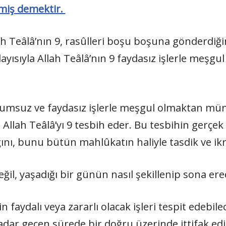
rmiş demektir.
h Teâlâ’nın 9, rasûlleri boşu boşuna gönderdiğin
layısıyla Allah Teâlâ’nın 9 faydasız işlerle meşgu
lüzumsuz ve faydasız işlerle meşgul olmaktan mün
 Allah Teâlâ’yı 9 tesbih eder. Bu tesbihin gerçek 
ğını, bunu bütün mahlûkatın haliyle tasdik ve ik
eğil, yaşadığı bir günün nasıl şekillenip sona ere
n faydalı veya zararlı olacak işleri tespit edebile
ar geçen sürede bir doğru üzerinde ittifak edili