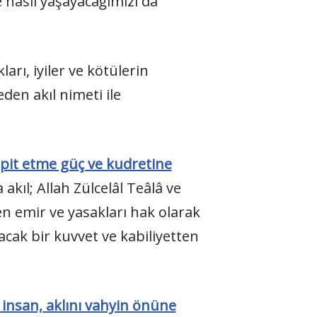
e nasıl yaşayacağımızı da
ları, iyiler ve kötülerin
eden akıl nimeti ile
espit etme güç ve kudretine
akıl; Allah Zülcelâl Teâlâ ve
len emir ve yasakları hak olarak
acak bir kuvvet ve kabiliyetten
n insan, aklını vahyin önüne