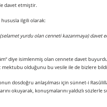
e davet etmiştir.
ususla ilgili olarak:
a (selamet yurdu olan cenneti kazanmaya) davet ed
elâm” diye isimlenmiş olan cennete davet buyurd
et mektubu olduğunu bu vesile ile de bizlere bild
onun dosdoğru anlaşılması için sünnet-i Rasûl
larını okuyarak, konuşmalarını yaldızlı sözlerle 