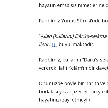
hayatın emsalsiz nimetlerine d
Rabbimiz Yûnus Sûresi’nde bu h
“
Allah (kullarını) Dârü’s-selâm
iletir.
”
[1]
buyurmaktadır.
Rabbimiz, kullarını “Dârü’s-s
vererek İlahî Kelâm’ın bir dav
Önünüzde böyle bir harita ve 
budalası yazarçizerlerinin yazı
hayatınızı zayi etmeyin.