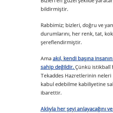
Bizleri en güzel şekilde yarata
bildirmiştir.
Rabbimiz; bizleri, doğru ve yanlı
durumlarını, her renk, tat, koku
şereflendirmiştir.
Ama
akıl, kendi başına insanın
sahip değildir.
Çünkü istikbalî 
Tekaddes Hazretlerinin neleri n
kabul edebilme kabiliyetine sah
ibarettir.
Aklıyla her şeyi anlayacağını v