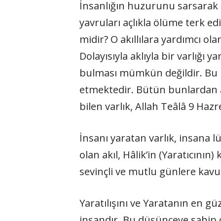
İnsanlığın huzurunu sarsarak
yavruları açlıkla ölüme terk edip
midir?
O akıllılara yardımcı ola
Dolayısıyla aklıyla bir varlığı 
bulması mümkün değildir. Bu h
etmektedir. Bütün bunlardan anl
bilen varlık, Allah Teâlâ 9 Hazre
İnsanı yaratan varlık, insana l
olan akıl, Hâlik’in (Yaratıcın
sevinçli ve mutlu günlere kavu
Yaratılışını ve Yaratanın en gü
insandır. Bu düşünceye sahip o