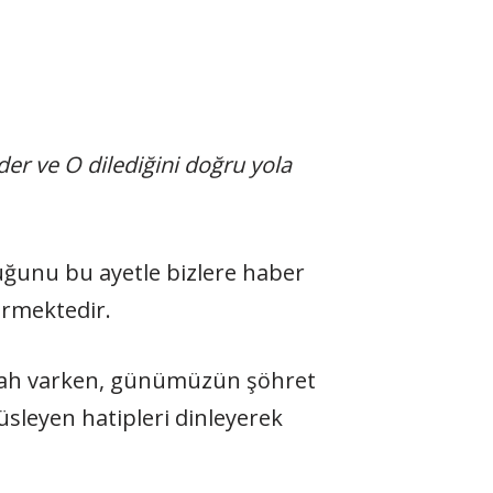
er ve O dilediğini doğru yola
uğunu bu ayetle bizlere haber
irmektedir.
illah varken, günümüzün şöhret
süsleyen hatipleri dinleyerek