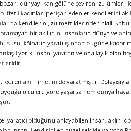
 bozan, dünyayı kan gölüne çeviren, zulümleri
 iffetli kadınları perişan edenler kendilerini akıll
nlar da kendilerini, zulmettiklerinden akıllı kabu
yaratamayan bir akıllının, insanların dünya ve ahir
ususu, kâinatın yaratılışından bugüne kadar m
aşılıyor ki insanı yaratan ve ona layık olan hay
tleridir.
ütfedilen akıl nimetini de yaratmıştır. Dolayısıyl
ın) koyduğu ölçülere göre yaşarsa hem dünya hay
şur.
zel yaratıcı olduğunu anlayabilen insan, aklını d
lan insan, kendisini en güzel şekilde yaratan Ra