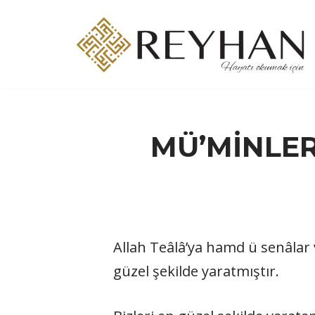
İçeriğe
geç
MÜ’MİNLER
Allah Teâlâ’ya hamd ü senâlar v
güzel şekilde yaratmıştır.