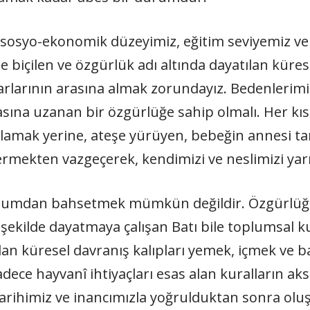
osyo-ekonomik düzeyimiz, eğitim seviyemiz ve ya
içilen ve özgürlük adı altında dayatılan küresel
rlarının arasına almak zorundayız. Bedenlerimiz
asına uzanan bir özgürlüğe sahip olmalı. Her k
ımlamak yerine, ateşe yürüyen, bebeğin annesi t
rmekten vazgeçerek, kendimizi ve neslimizi yar
oplumdan bahsetmek mümkün değildir. Özgürlüğü
şekilde dayatmaya çalışan Batı bile toplumsal ku
ılan küresel davranış kalıpları yemek, içmek ve
ece hayvanî ihtiyaçları esas alan kuralların aksi
arihimiz ve inancımızla yoğrulduktan sonra ol