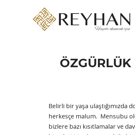
İçeriğe
geç
ÖZGÜRLÜK 
Belirli bir yaşa ulaştığımızda d
herkesçe malum. Mensubu olduğ
bizlere bazı kısıtlamalar ve da