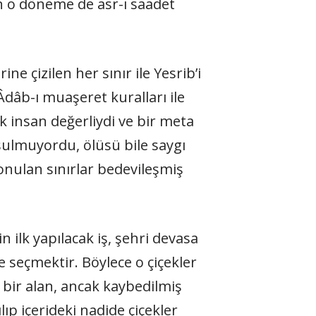
çizilen her sınır ile Yesrib’i
dâb-ı muaşeret kuralları ile
k insan değerliydi ve bir meta
ulmuyordu, ölüsü bile saygı
onulan sınırlar bedevileşmiş
in ilk yapılacak iş, şehri devasa
e seçmektir. Böylece o çiçekler
z bir alan, ancak kaybedilmiş
ıp içerideki nadide çiçekler