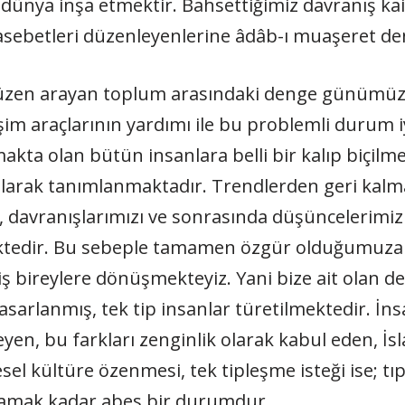
r dünya inşa etmektir. Bahsettiğimiz davranış kaid
asebetleri düzenleyenlerine âdâb-ı muaşeret d
düzen arayan toplum arasındaki denge günümüzd
im araçlarının yardımı ile bu problemli durum i
kta olan bütün insanlara belli bir kalıp biçilme
olarak tanımlanmaktadır. Trendlerden geri kalm
, davranışlarımızı ve sonrasında düşüncelerimizi 
ktedir. Bu sebeple tamamen özgür olduğumuza 
bireylere dönüşmekteyiz. Yani bize ait olan değ
tasarlanmış, tek tip insanlar türetilmektedir. İn
eyen, bu farkları zenginlik olarak kabul eden, İ
el kültüre özenmesi, tek tipleşme isteği ise; tı
oyamak kadar abes bir durumdur.