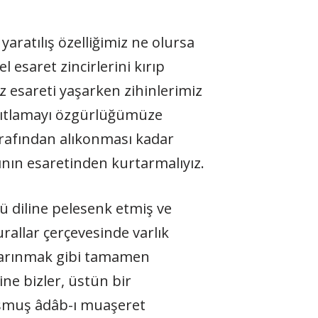
ratılış özelliğimiz ne olursa
 esaret zincirlerini kırıp
 esareti yaşarken zihinlerimiz
ısıtlamayı özgürlüğümüze
arafından alıkonması kadar
ının esaretinden kurtarmalıyız.
 diline pelesenk etmiş ve
rallar çerçevesinde varlık
 barınmak gibi tamamen
ne bizler, üstün bir
uşmuş âdâb-ı muaşeret