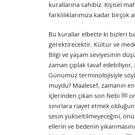
kurallarına sahibiz. Kişisel ma
farklılıklarımıza kadar birçok
Bu kurallar elbette ki bizleri
gerektirecektir. Kültür ve mede
Bilgi ve yaşam seviyesinin dü
zaman çıplak tavaf edebiliyor, i
Günümüz terminolojisiyle söyl
muydu? Maalesef, zamanın en b
içlerinden çıkan son Nebi ﷺ onlara her istediklerini yapmanın özgürlük olmadığını, asıl özgürlüğün çizilen
sınırlara riayet etmek olduğunu
sesin yükseltilmeyeceğini, ön
ellerin ve bedenin yıkanmasını,