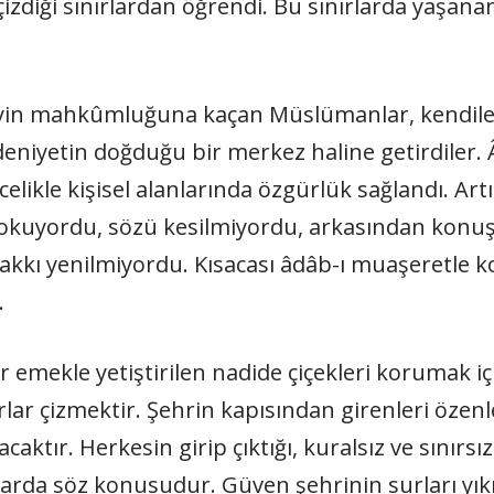
in mahkûmluğuna kaçan Müslümanlar, kendilerine 
niyetin doğduğu bir merkez haline getirdiler. Â
ikle kişisel alanlarında özgürlük sağlandı. Artı
okuyordu, sözü kesilmiyordu, arkasından konuş
kkı yenilmiyordu. Kısacası âdâb-ı muaşeretle k
.
bir emekle yetiştirilen nadide çiçekleri korumak iç
ırlar çizmektir. Şehrin kapısından girenleri özenl
aktır. Herkesin girip çıktığı, kuralsız ve sınırsı
larda söz konusudur. Güven şehrinin surları yıkıl