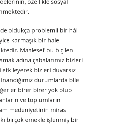
elerinin, özellikle sosyal
enmektedir.
e oldukça problemli bir hâl
yice karmaşık bir hale
ktedir. Maalesef bu biçilen
amak adına çabalarımız bizleri
etkileyerek bizleri duvarsız
inandığımız durumlarda bile
erler birer birer yok olup
sanların ve toplumların
slam medeniyetinin mirası
pkı birçok emekle işlenmiş bir