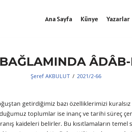
Ana Sayfa
Künye
Yazarlar
BAĞLAMINDA ÂDÂB-
Şeref AKBULUT
2021/2-66
oğuştan getirdiğimiz bazı özelliklerimizi kuralsı
umuz toplumlar ise inanç ve tarihi süreç çerçev
vranış kaideleri belirler. Bu kısıtlamaların teme