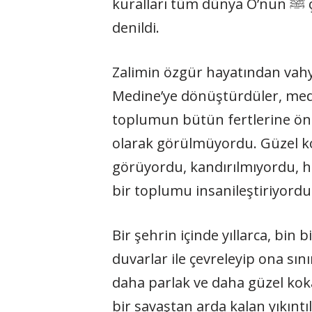
kuralları tüm dünya O’nun ﷺ çizdiği sınırlardan öğrendi. Bu sınırlarda yaşanan o döneme de asr-ı saadet
denildi.
Zalimin özgür hayatından vahy
Medine’ye dönüştürdüler, mede
toplumun bütün fertlerine öncel
olarak görülmüyordu. Güzel k
görüyordu, kandırılmıyordu, ha
bir toplumu insanileştiriyordu
Bir şehrin içinde yıllarca, bin 
duvarlar ile çevreleyip ona sın
daha parlak ve daha güzel kokac
bir savaştan arda kalan yıkıntı