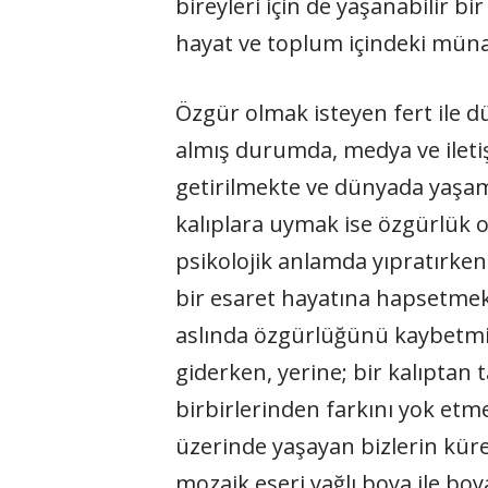
bireyleri için de yaşanabilir bi
hayat ve toplum içindeki mün
Özgür olmak isteyen fert ile 
almış durumda, medya ve iletiş
getirilmekte ve dünyada yaşama
kalıplara uymak ise özgürlük 
psikolojik anlamda yıpratırken
bir esaret hayatına hapsetme
aslında özgürlüğünü kaybetmiş 
giderken, yerine; bir kalıptan 
birbirlerinden farkını yok etm
üzerinde yaşayan bizlerin küres
mozaik eseri yağlı boya ile b