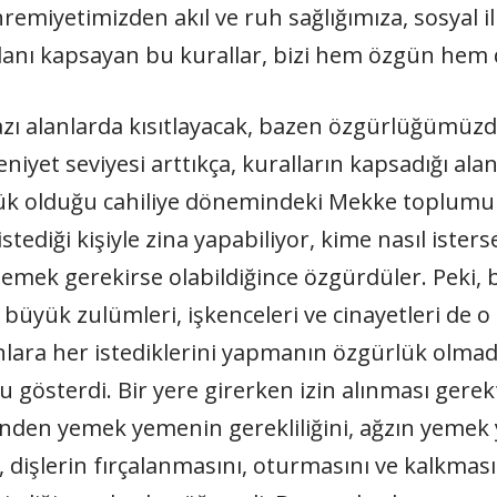
hremiyetimizden akıl ve ruh sağlığımıza, sosyal il
 alanı kapsayan bu kurallar, bizi hem özgün hem 
 bazı alanlarda kısıtlayacak, bazen özgürlüğümüz
niyet seviyesi arttıkça, kuralların kapsadığı ala
şük olduğu cahiliye dönemindeki Mekke toplumund
stediği kişiyle zina yapabiliyor, kime nasıl ister
emek gerekirse olabildiğince özgürdüler. Peki,
üyük zulümleri, işkenceleri ve cinayetleri de 
 gösterdi. Bir yere girerken izin alınması gerek
ünden yemek yemenin gerekliliğini, ağzın yemek 
 dişlerin fırçalanmasını, oturmasını ve kalkmasın