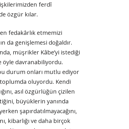
işkilerimizden ferdî
de özgür kılar.
den fedakârlık etmemizi
nın da genişlemesi doğaldır.
a, müşrikler Kâbe’yi istediği
se öyle davranabiliyordu.
 bu durum onları mutlu ediyor
o toplumda oluyordu. Kendi
tiğini, büyüklerin yanında
yerken şapırdatılmayacağını,
ı, kibarlığı ve daha birçok