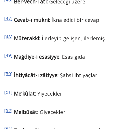
Ber-vech-i âtî:
Geleceği üzere
[47]
Cevab-ı mukni:
İkna edici bir cevap
[48]
Müterakkî:
İlerleyip gelişen, ilerlemiş
[49]
Mağdiye-i esasiyye:
Esas gıda
[50]
İhtiyâcât
-ı zâtiyye:
Şahsi ihtiyaçlar
[51]
Me’kûlat:
Yiyecekler
[52]
Melbûsât:
Giyecekler
[53]