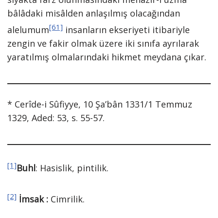
bâlâdaki misâlden anlaşılmış olacağından
[61]
alelumum
insanların ekseriyeti itibariyle
zengin ve fakir olmak üzere iki sınıfa ayrılarak
yaratılmış olmalarındaki hikmet meydana çıkar.
* Cerîde-i Sûfiyye, 10 Şa’bân 1331/1 Temmuz
1329, Aded: 53, s. 55-57.
[1]
Buhl
: Hasislik, pintilik.
[2]
İmsak
:
Cimrilik.