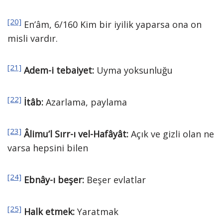
[20]
En’âm, 6/160 Kim bir iyilik yaparsa ona on
misli vardır.
[21]
Adem-i tebaiyet:
Uyma yoksunluğu
[22]
İtâb:
Azarlama, paylama
[23]
Âlimu’l Sırr-ı vel-Hafâyât:
Açık ve gizli olan ne
varsa hepsini bilen
[24]
Ebnây-ı beşer:
Beşer evlatlar
[25]
Halk etmek:
Yaratmak