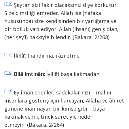
[16]
Şeytan sizi fakir olacaksınız diye korkutur.
Size cimriliği emreder. Allah ise (nafaka
hususunda) size kendisinden bir yarlığama ve
bir bolluk va’d ediyor. Allah (ihsanı) geniş olan,
(her şey’i) hakkıyle bilendir. (Bakara, 2/268)
[17]
İknâ
‘:
İnandırma, râzı etme.
[18]
Bilâ imtinân:
İyiliği başa kakmadan
[19]
Ey îman edenler, sadakalarınızı – malını
insanlara gösteriş için harcayan, Allaha ve âhiret
gününe inanmayan bir kimse gibi – başa
kakmak ve incitmek suretiyle heder
etmeyin. (Bakara, 2/264)