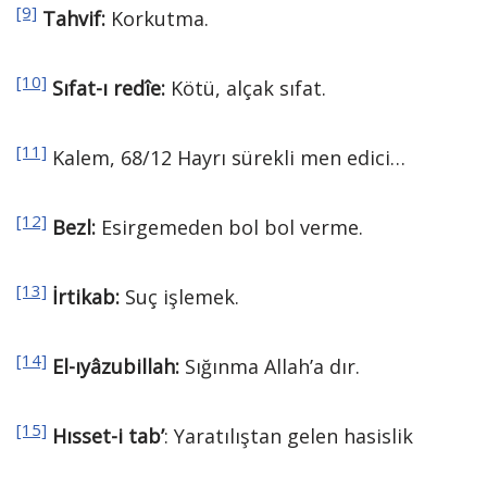
[9]
Tahvif:
Korkutma.
[10]
Sıfat-ı redîe:
Kötü, alçak sıfat.
[11]
Kalem, 68/12 Hayrı sürekli men edici…
[12]
Bezl:
Esirgemeden bol bol verme.
[13]
İrtikab
:
Suç işlemek.
[14]
El-
ıyâz
ubillah:
Sığınma Allah’a dır.
[15]
H
ısset-i tab’
: Yaratılıştan gelen hasislik