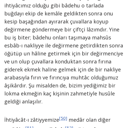
ihtiyâcımız olduğu gibi bâdehu o tarlada
buğdayı ekip de kemâle geldikten sonra onu
kesip başağından ayırarak çuvallara koyup
değirmene göndermeye bir çiftçi lâzımdır. Yine
bu iş biter; bâdehu onları taşımaya mahsûs
esbâb-ı nakliyye ile değirmene getirdikten sonra
öğütüp un hâline getirmek için bir değirmenciye
ve un olup çuvallara konduktan sonra fırına
giderek ekmek haline gelmek için de bir nakliye
arabasıyla fırın ve fırıncıya muhtâc olduğumuz
âşikârdır. Şu misalden de, bizim yediğimiz bir
lokma ekmeğin kaç kişinin zahmetiyle husûle
geldiği anlaşılır.
[50]
İhtiyâcât-ı zâtiyyemize
medâr olan diğer
[51]
[52]