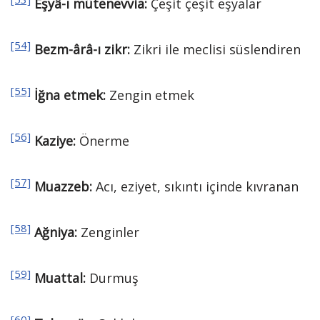
Eşyâ-ı mütenevvia:
Çeşit çeşit eşyalar
[54]
Bezm-ârâ-ı zikr:
Zikri ile meclisi süslendiren
[55]
İğna etmek:
Zengin etmek
[56]
Kaziye:
Önerme
[57]
Muazzeb:
Acı, eziyet, sıkıntı içinde kıvranan
[58]
Ağniya:
Zenginler
[59]
Muattal:
Durmuş
[60]