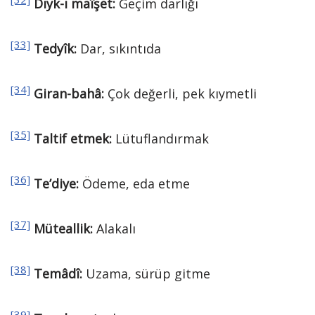
Dıyk-ı maîşet:
Geçim darlığı
[33]
Tedyîk:
Dar, sıkıntıda
[34]
Giran-bahâ:
Çok değerli, pek kıymetli
[35]
Taltif etmek:
Lütuflandırmak
[36]
Te’diye:
Ödeme, eda etme
[37]
Müteallik:
Alakalı
[38]
Temâdî:
Uzama, sürüp gitme
[39]