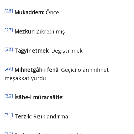
[26]
Mukaddem:
Önce
[27]
Mezkur:
Zikredilmiş
[28]
Tağyir
etmek:
Değiştirmek
[29]
Mihnetgâh-ı fenâ:
Geçici olan mihnet
meşakkat yurdu
[30]
İsâbe
-i müracaâtle:
[31]
Terzik:
Rızıklandırma
[32]