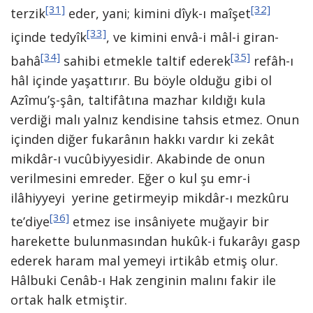
[31]
[32]
terzik
eder, yani; kimini dîyk-ı maîşet
[33]
içinde tedyîk
, ve kimini envâ-i mâl-i giran-
[34]
[35]
bahâ
sahibi etmekle taltif ederek
refâh-ı
hâl içinde yaşattırır. Bu böyle olduğu gibi ol
Azîmu’ş-şân, taltifâtına mazhar kıldığı kula
verdiği malı yalnız kendisine tahsis etmez. Onun
içinden diğer fukarânın hakkı vardır ki zekât
mikdâr-ı vucûbiyyesidir. Akabinde de onun
verilmesini emreder. Eğer o kul şu emr-i
ilâhiyyeyi yerine getirmeyip mikdâr-ı mezkûru
[36]
te’diye
etmez ise insâniyete muğayir bir
harekette bulunmasından hukûk-i fukarâyı gasp
ederek haram mal yemeyi irtikâb etmiş olur.
Hâlbuki Cenâb-ı Hak zenginin malını fakir ile
ortak halk etmiştir.