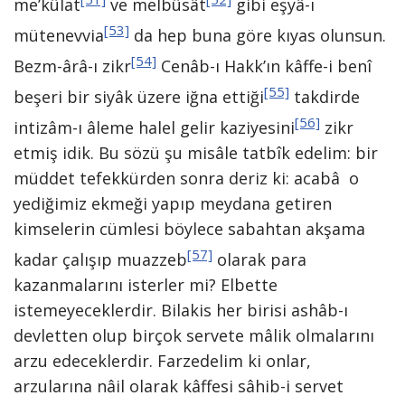
me’kûlat
ve melbûsât
gibi eşyâ-ı
[53]
mütenevvia
da hep buna göre kıyas olunsun.
[54]
Bezm-ârâ-ı zikr
Cenâb-ı Hakk’ın kâffe-i benî
[55]
beşeri bir siyâk üzere iğna ettiği
takdirde
[56]
intizâm-ı âleme halel gelir kaziyesini
zikr
etmiş idik. Bu sözü şu misâle tatbîk edelim: bir
müddet tefekkürden sonra deriz ki: acabâ o
yediğimiz ekmeği yapıp meydana getiren
kimselerin cümlesi böylece sabahtan akşama
[57]
kadar çalışıp muazzeb
olarak para
kazanmalarını isterler mi? Elbette
istemeyeceklerdir. Bilakis her birisi ashâb-ı
devletten olup birçok servete mâlik olmalarını
arzu edeceklerdir. Farzedelim ki onlar,
arzularına nâil olarak kâffesi sâhib-i servet