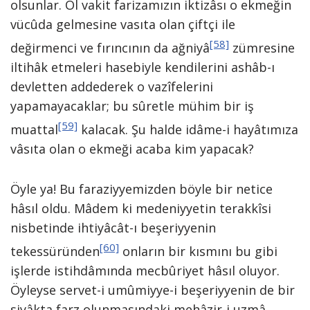
olsunlar. Ol vakit farizamızın iktizâsı o ekmeğin
vücûda gelmesine vasıta olan çiftçi ile
[58]
değirmenci ve fırıncının da ağniyâ
zümresine
iltihâk etmeleri hasebiyle kendilerini ashâb-ı
devletten addederek o vazîfelerini
yapamayacaklar; bu sûretle mühim bir iş
[59]
muattal
kalacak. Şu halde idâme-i hayâtımıza
vâsıta olan o ekmeği acaba kim yapacak?
Öyle ya! Bu faraziyyemizden böyle bir netice
hâsıl oldu. Mâdem ki medeniyyetin terakkîsi
nisbetinde ihtiyâcât-ı beşeriyyenin
[60]
tekessüründen
onların bir kısmını bu gibi
işlerde istihdâmında mecbûriyet hâsıl oluyor.
Öyleyse servet-i umûmiyye-i beşeriyyenin de bir
siyâkta farz olunmasındaki mehâzir-i uzmâ