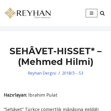
İçeriğe
geç
SEHÂVET-HISSET* –
(Mehmed Hilmi)
Reyhan Dergisi
2018/3 – 53
Hazırlayan:
İbrahim Pulat
“Sehâvet” Türkçe cömertlik mânâsına geldiği