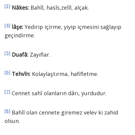
[3]
Nâkes:
Bahîl, hasîs,zelîl, alçak.
[4]
İâşe:
Yedirip içirme, yiyip içmesini sağlayıp
geçindirme.
[5]
Duafâ:
Zayıflar.
[6]
Tehvîn:
Kolaylaştırma, hafifletme.
[7]
Cennet sahî olanların dârı, yurdudur.
[8]
Bahîl olan cennete giremez velev ki zahid
olsun.