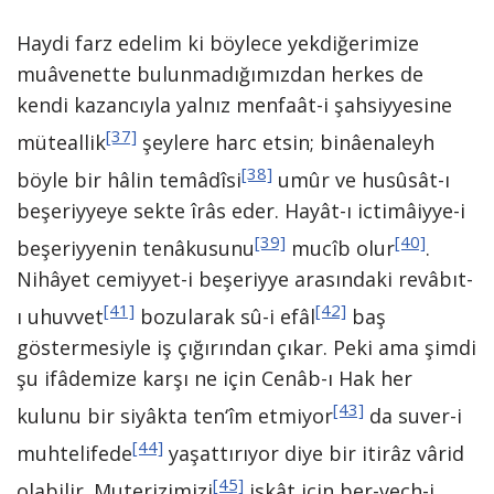
Haydi farz edelim ki böylece yekdiğerimize
muâvenette bulunmadığımızdan herkes de
kendi kazancıyla yalnız menfaât-i şahsiyyesine
[37]
müteallik
şeylere harc etsin; binâenaleyh
[38]
böyle bir hâlin temâdîsi
umûr ve husûsât-ı
beşeriyyeye sekte îrâs eder. Hayât-ı ictimâiyye-i
[39]
[40]
beşeriyyenin tenâkusunu
mucîb olur
.
Nihâyet cemiyyet-i beşeriyye arasındaki revâbıt-
[41]
[42]
ı uhuvvet
bozularak sû-i efâl
baş
göstermesiyle iş çığırından çıkar. Peki ama şimdi
şu ifâdemize karşı ne için Cenâb-ı Hak her
[43]
kulunu bir siyâkta ten‘îm etmiyor
da suver-i
[44]
muhtelifede
yaşattırıyor diye bir itirâz vârid
[45]
olabilir. Muterizimizi
iskât için ber-vech-i