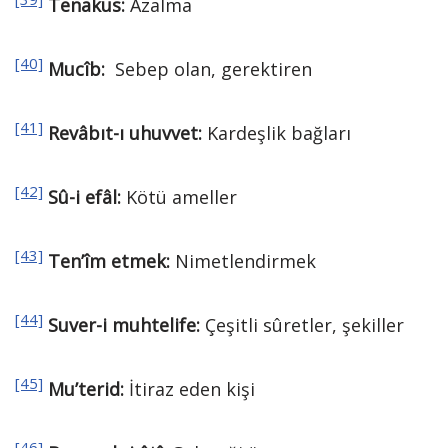
Tenakus:
Azalma
[40]
Mucîb:
Sebep olan, gerektiren
[41]
Revâbıt-ı uhuvvet:
Kardeşlik bağları
[42]
Sû-i efâl:
Kötü ameller
[43]
Ten’îm etmek:
Nimetlendirmek
[44]
Suver-i muhtelife:
Çeşitli sûretler, şekiller
[45]
Mu’terid:
İtiraz eden kişi
[46]