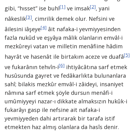
[1]
[2]
gibi, “hısset” ise buhl
ve imsak
, yani
[3]
nâkeslik
, cimrilik demek olur. Nefsini ve
[4]
âilesini iâşeye
âit nafaka-i yevmiyyesinden
fazla nukûd ve eşyâya mâlik olanların emvâl-i
mezkûreyi vatan ve milletin menâfiine hâdim
[5]
hayrât ve hasenât ile birtakım aceze ve duafâ
[6]
ve fukarânın tehvîn-i
ihtiyâcâtına sarf etmek
husûsunda gayret ve fedâkarlıkta bulunanlara
sahî; bilakis mezkûr emvâl-i zâideyi, insaniyet
nâmına sarf etmek şöyle dursun menâfi-i
umûmiyyeyi nazar-ı dikkate almaksızın hukûk-i
fukarâyı gasp ile nefsine ait nafaka-i
yevmiyyeden dahi artırarak bir tarafa istif
etmekten haz almış olanlara da hasîs denir.