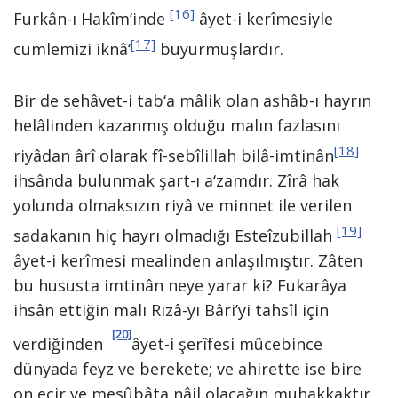
[16]
Furkân-ı Hakîm’inde
âyet-i kerîmesiyle
[17]
cümlemizi iknâ‘
buyurmuşlardır.
Bir de sehâvet-i tab‘a mâlik olan ashâb-ı hayrın
helâlinden kazanmış olduğu malın fazlasını
[18]
riyâdan ârî olarak fî-sebîlillah bilâ-imtinân
ihsânda bulunmak şart-ı a‘zamdır. Zîrâ hak
yolunda olmaksızın riyâ ve minnet ile verilen
[19]
sadakanın hiç hayrı olmadığı Esteîzubillah
âyet-i kerîmesi mealinden anlaşılmıştır. Zâten
bu hususta imtinân neye yarar ki? Fukarâya
ihsân ettiğin malı Rızâ-yı Bâri’yi tahsîl için
[20]
verdiğinden
âyet-i şerîfesi mûcebince
dünyada feyz ve berekete; ve ahirette ise bire
on ecir ve mesûbâta nâil olacağın muhakkaktır.