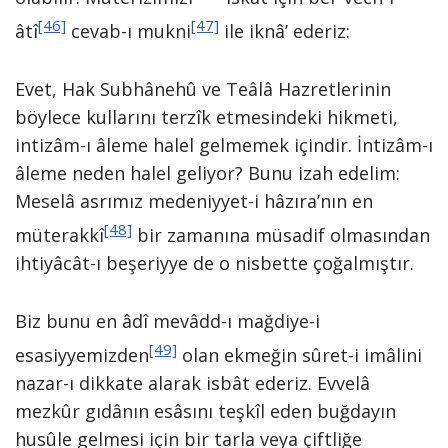
[46]
[47]
âtî
cevab-ı mukni
ile iknâ’ ederiz:
Evet, Hak Subhânehû ve Teâlâ Hazretlerinin
böylece kullarını terzîk etmesindeki hikmeti,
intizâm-ı âleme halel gelmemek içindir. İntizâm-ı
âleme neden halel geliyor? Bunu izah edelim:
Meselâ asrımız medeniyyet-i hâzıra’nın en
[48]
müterakkî
bir zamanına müsadif olmasından
ihtiyâcât-ı beşeriyye de o nisbette çoğalmıştır.
Biz bunu en âdî mevâdd-ı mağdiye-i
[49]
esasiyyemizden
olan ekmeğin sûret-i imâlini
nazar-ı dikkate alarak isbât ederiz. Evvelâ
mezkûr gıdânın esâsını teşkîl eden buğdayın
husûle gelmesi için bir tarla veya çiftliğe