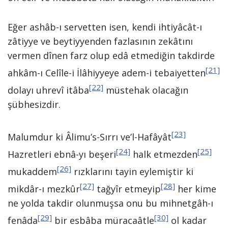
Eğer ashâb-ı servetten isen, kendi ihtiyâcât-ı
zâtiyye ve beytiyyenden fazlasının zekâtını
vermen dînen farz olup edâ etmediğin takdirde
[21]
ahkâm-ı Celîle-i İlâhiyyeye adem-i tebaiyetten
[22]
dolayı uhrevî itâba
müstehak olacağın
şübhesizdir.
[23]
Malumdur ki Âlimu’s-Sırrı ve’l-Hafâyât
[24]
[25]
Hazretleri ebnâ-yı beşeri
halk etmezden
[26]
mukaddem
rızklarını tayin eylemiştir ki
[27]
[28]
mikdâr-ı mezkûr
tağyîr etmeyip
her kime
ne yolda takdir olunmuşsa onu bu mihnetgâh-ı
[29]
[30]
fenâda
bir esbâba müracaâtle
ol kadar