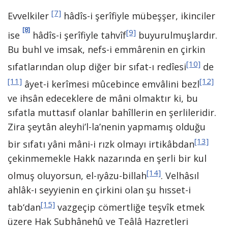
[7]
Evvelkiler
hâdîs-i şerîfiyle mübeşşer, ikinciler
[8]
[9]
ise
hâdîs-i şerîfiyle tahvîf
buyurulmuşlardır.
Bu buhl ve imsak, nefs-i emmârenin en çirkin
[10]
sıfatlarından olup diğer bir sıfat-ı redîesi
de
[11]
[12]
âyet-i kerîmesi mûcebince emvâlini bezl
ve ihsân edeceklere de mâni olmaktır ki, bu
sıfatla muttasıf olanlar bahîllerin en şerlileridir.
Zira şeytân aleyhi’l-la’nenin yapmamış olduğu
[13]
bir sıfatı yâni mâni-i rızk olmayı irtikâbdan
çekinmemekle Hakk nazarında en şerli bir kul
[14]
olmuş oluyorsun, el-ıyâzu-billah
. Velhâsıl
ahlâk-ı seyyienin en çirkini olan şu hısset-i
[15]
tab‘dan
vazgeçip cömertliğe teşvîk etmek
üzere Hak Subhânehû ve Teâlâ Hazretleri