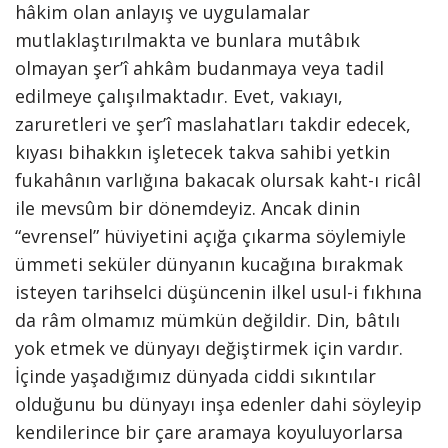
hâkim olan anlayış ve uygulamalar
mutlaklaştırılmakta ve bunlara mutâbık
olmayan şer’î ahkâm budanmaya veya tadil
edilmeye çalışılmaktadır. Evet, vakıayı,
zaruretleri ve şer’î maslahatları takdir edecek,
kıyası bihakkın işletecek takva sahibi yetkin
fukahânın varlığına bakacak olursak kaht-ı ricâl
ile mevsûm bir dönemdeyiz. Ancak dinin
“evrensel” hüviyetini açığa çıkarma söylemiyle
ümmeti seküler dünyanın kucağına bırakmak
isteyen tarihselci düşüncenin ilkel usul-i fıkhına
da râm olmamız mümkün değildir. Din, bâtılı
yok etmek ve dünyayı değiştirmek için vardır.
İçinde yaşadığımız dünyada ciddi sıkıntılar
olduğunu bu dünyayı inşa edenler dahi söyleyip
kendilerince bir çare aramaya koyuluyorlarsa