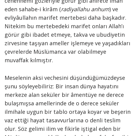
cehennemi gözleriyle görür gibi âhirete iman
eden sahabe-i kirâm (
radiyallahu anhum
) ve
evliyâullahın marifet mertebesi daha başkadır.
Nitekim bu mertebedeki marifet onları Allah’ı
görür gibi ibadet etmeye, takva ve ubudiyetin
zirvesine taşıyan ameller işlemeye ve yaşadıkları
çevrelerde Müslümanca var olabilmeye
muvaffak kılmıştır.
Meselenin aksi vechesini düşündüğümüzdeyse
şunu söyleyebiliriz: Bir insan dünya hayatını
merkeze alan seküler bir âmentüye ne derece
bulaşmışsa amellerinde de o derece seküler
ilmihale uygun bir tablo ortaya koyar ve beşerin
vaz ettiği hayat tasavvurlarına o denli teslim
olur. Söz gelimi ilim ve fikirle iştigal eden bir