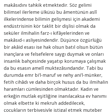
makâsıdını tahkik etmektedir. Söz gelimi
bilimsel ilerleme ülküsü bu âmentünün aslî
ilkelerindense bilimin gelişmesi için akademi
endüstrisinin kör taklit bir dişlisi olmak da
seküler ilmihalin farz-ı kifâyelerinden ve
makâsıd-ı asliyesindendir. Düşünce özgürlüğü
bir akâid esası ise hak olsun batıl olsun bütün
inançlara ve felsefelere saygı duymak ve onları
insanlık bahçesinde yaşatıp korumaya çalışmak
da bu esasın amelî muktezâsındandır. Tabi bu
durumda emr bi’l-maruf ve nehy ani’l-münker,
fetih cihâdı ve daha birçok husus da bu ilmihalin
haramları cümlesinden olmaktadır. Kadın ve
erkeğin mutlak eşitliğine inanılacaksa ev hanımı
olmak elbette ki mekruh addedilecek,
çocukların terbiyesiyle iştigal etmek muteber