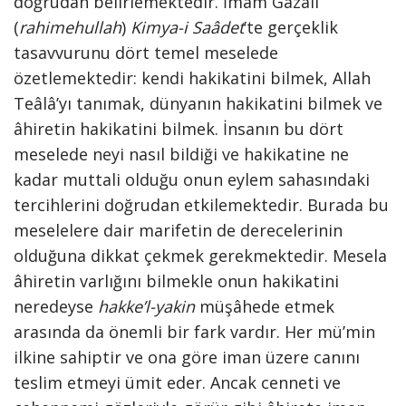
doğrudan belirlemektedir. İmam Gazâlî
(
rahimehullah
)
Kimya-i Saâdet
’te gerçeklik
tasavvurunu dört temel meselede
özetlemektedir: kendi hakikatini bilmek, Allah
Teâlâ’yı tanımak, dünyanın hakikatini bilmek ve
âhiretin hakikatini bilmek. İnsanın bu dört
meselede neyi nasıl bildiği ve hakikatine ne
kadar muttali olduğu onun eylem sahasındaki
tercihlerini doğrudan etkilemektedir. Burada bu
meselelere dair marifetin de derecelerinin
olduğuna dikkat çekmek gerekmektedir. Mesela
âhiretin varlığını bilmekle onun hakikatini
neredeyse
hakke’l-yakin
müşâhede etmek
arasında da önemli bir fark vardır. Her mü’min
ilkine sahiptir ve ona göre iman üzere canını
teslim etmeyi ümit eder. Ancak cenneti ve