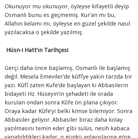
Okunuyor mu okunuyor, öyleyse kifayetli deyip
Osmanlı bunu es geçmemiş. Kur’an mı bu,
Allahın kelamı mı, öyleyse en güzel şekilde nasıl
yazılacaksa o şekilde yazılmış.
Hüsn-i Hatt’ın Tarihçesi
Gerçi daha önce başlamış, Osmanlı ile başlamış
değil. Mesela Emeviler’de kûfî’ye yakın tarzda bir
yazı. Kûfî zaten Kufe’de başlayan ki Abbasilerin
bidayeti Hz. Hüseyin’in şehadeti ile orada
kurulan ondan sonra Kûfe ön plana çıkıyor.
Oraya kadar Kûfe’yi belki kimse bilemiyor. Sonra
Abbasiler geliyor. Abbasiler biraz daha kolay
yazılmasını temin eder gibi sülüs, nesih kabaca
yapabildikleri kadar, o günkü anlayışlarına göre