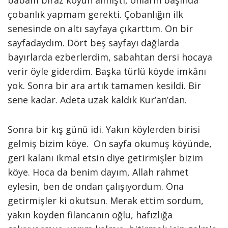
babam biraz koyun almıştı, onların başında
çobanlık yapmam gerekti. Çobanlığın ilk
senesinde on altı sayfaya çıkarttım. On bir
sayfadaydım. Dört beş sayfayı dağlarda
bayırlarda ezberlerdim, sabahtan dersi hocaya
verir öyle giderdim. Başka türlü köyde imkânı
yok. Sonra bir ara artık tamamen kesildi. Bir
sene kadar. Adeta uzak kaldık Kur’an’dan.
Sonra bir kış günü idi. Yakın köylerden birisi
gelmiş bizim köye. On sayfa okumuş köyünde,
geri kalanı ikmal etsin diye getirmişler bizim
köye. Hoca da benim dayım, Allah rahmet
eylesin, ben de ondan çalışıyordum. Ona
getirmişler ki okutsun. Merak ettim sordum,
yakın köyden filancanın oğlu, hafızlığa