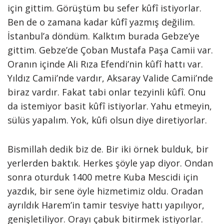
için gittim. Görüştüm bu sefer kûfî istiyorlar.
Ben de o zamana kadar kûfî yazmış değilim.
İstanbul’a döndüm. Kalktım burada Gebze’ye
gittim. Gebze’de Çoban Mustafa Paşa Camii var.
Oranın içinde Ali Rıza Efendi’nin kûfî hattı var.
Yıldız Camii’nde vardır, Aksaray Valide Camii’nde
biraz vardır. Fakat tabi onlar tezyinli kûfî. Onu
da istemiyor basit kûfî istiyorlar. Yahu etmeyin,
sülüs yapalım. Yok, kûfi olsun diye diretiyorlar.
Bismillah dedik biz de. Bir iki örnek bulduk, bir
yerlerden baktık. Herkes şöyle yap diyor. Ondan
sonra oturduk 1400 metre Kuba Mescidi için
yazdık, bir sene öyle hizmetimiz oldu. Oradan
ayrıldık Harem’in tamir tesviye hattı yapılıyor,
genişletiliyor. Orayı çabuk bitirmek istiyorlar.