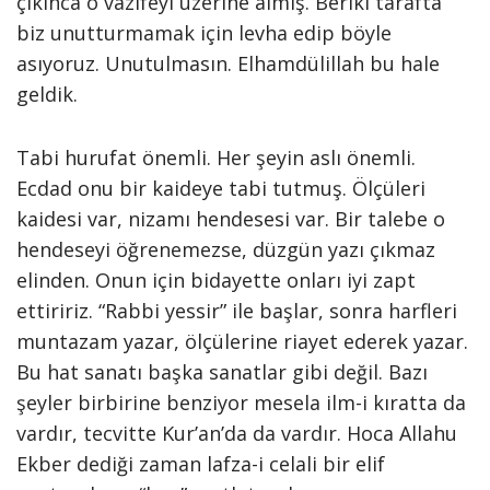
çıkınca o vazifeyi üzerine almış. Beriki tarafta
biz unutturmamak için levha edip böyle
asıyoruz. Unutulmasın. Elhamdülillah bu hale
geldik.
Tabi hurufat önemli. Her şeyin aslı önemli.
Ecdad onu bir kaideye tabi tutmuş. Ölçüleri
kaidesi var, nizamı hendesesi var. Bir talebe o
hendeseyi öğrenemezse, düzgün yazı çıkmaz
elinden. Onun için bidayette onları iyi zapt
ettiririz. “Rabbi yessir” ile başlar, sonra harfleri
muntazam yazar, ölçülerine riayet ederek yazar.
Bu hat sanatı başka sanatlar gibi değil. Bazı
şeyler birbirine benziyor mesela ilm-i kıratta da
vardır, tecvitte Kur’an’da da vardır. Hoca Allahu
Ekber dediği zaman lafza-i celali bir elif