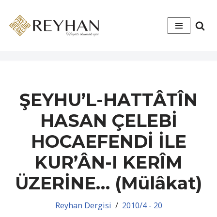
İçeriğe
geç
ŞEYHU’L-HATTÂTÎN
HASAN ÇELEBİ
HOCAEFENDİ İLE
KUR’ÂN-I KERÎM
ÜZERİNE… (Mülâkat)
Reyhan Dergisi
2010/4 - 20