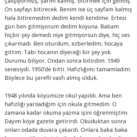
çalışıyormuş, yarım kalmış, bitirmek için gelmiş.
On sayfayı bitirecek. Benim ise üç sayfam kalmış
hala bitiremedim dedim kendi kendime. Ertesi
gün ben gitmiyorum dedim koyuna. Babam
hiçbir şey demedi niye gitmiyorsun diye, hiç ses
çıkarmadı. Ben oturdum, ezberledim, hocaya
gittim. Tabi hocanın diyeceği bir şey yok.
Durumu biliyor. Ondan sonra bitirdim. 1949
senesiydi. 1950’de bitti. Hafızlığımı tamamladım.
Böylece bu şerefli vasfı almış olduk.
1948 yılında köyümüze okul yapıldı. Ama ben
hafızlığı yarıladığım için okula gitmedim. O
zamana kadar okuma yazma işini öğrenmiştim.
Dayım köye gazete getirirdi. Okuduktan sonra
onları odada duvara çakardı. Onlara baka baka