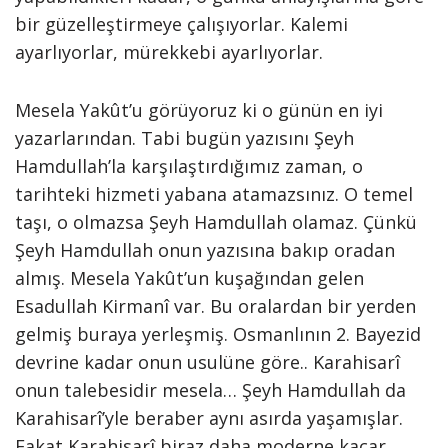
bir güzelleştirmeye çalışıyorlar. Kalemi
ayarlıyorlar, mürekkebi ayarlıyorlar.
Mesela Yakût’u görüyoruz ki o günün en iyi
yazarlarından. Tabi bugün yazısını Şeyh
Hamdullah’la karşılaştırdığımız zaman, o
tarihteki hizmeti yabana atamazsınız. O temel
taşı, o olmazsa Şeyh Hamdullah olamaz. Çünkü
Şeyh Hamdullah onun yazısına bakıp oradan
almış. Mesela Yakût’un kuşağından gelen
Esadullah Kirmanî var. Bu oralardan bir yerden
gelmiş buraya yerleşmiş. Osmanlının 2. Bayezid
devrine kadar onun usulüne göre.. Karahisarî
onun talebesidir mesela… Şeyh Hamdullah da
Karahisarî’yle beraber aynı asırda yaşamışlar.
Fakat Karahisarî biraz daha moderne kaçar