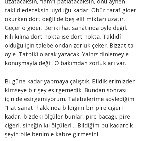
uzatacaksın, “lam”ı patlatacaksın, onu aynen
taklid edeceksin, uyduğu kadar. Öbür taraf gider
okurken dört değil de beş elif miktarı uzatır.
Geçer o gider. Beriki hat sanatında öyle değil.
Kılı kılına dört nokta ise dört nokta. Taklidî
olduğu için talebe ondan zorluk çeker. Bizzat ta
öyle. Tatbikî olarak yazacak. Yalnız dinlemeyle
konuşmayla değil. O bakımdan zorlukları var.
Bugüne kadar yapmaya çalıştık. Bildiklerimizden
kimseye bir şey esirgemedik. Bundan sonrası
için de esirgemiyorum. Talebelerime söylediğim
“Hat sanatı hakkında bildiğim bir pire ciğeri
kadar, bizdeki ölçüler bunlar, pire bacağı, pire
ciğeri, sineğin kıl ölçüleri… Bildiğim bu kadarcık
şeyin bile benimle kabre girmesini