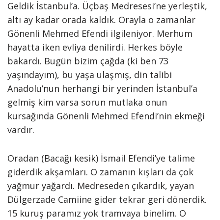
Geldik İstanbul’a. Üçbaş Medresesi’ne yerleştik,
altı ay kadar orada kaldık. Orayla o zamanlar
Gönenli Mehmed Efendi ilgileniyor. Merhum
hayatta iken evliya denilirdi. Herkes böyle
bakardı. Bugün bizim çağda (ki ben 73
yaşındayım), bu yaşa ulaşmış, din talibi
Anadolu’nun herhangi bir yerinden İstanbul’a
gelmiş kim varsa sorun mutlaka onun
kursağında Gönenli Mehmed Efendi’nin ekmeği
vardır.
Oradan (Bacağı kesik) İsmail Efendi’ye talime
giderdik akşamları. O zamanın kışları da çok
yağmur yağardı. Medreseden çıkardık, yayan
Dülgerzade Camiine gider tekrar geri dönerdik.
15 kuruş paramız yok tramvaya binelim. O