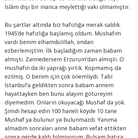
İslâm dışı bir inanca meylettiği vaki olmamıştır.
Bu şartlar altında biz hafızlığa merak saldık.
1945’de hafızlığa başlamış oldum. Mushafım
vardı benim elhamdülillah, ondan
ezberlemiştim. İlk başladığım zaman babam
almıştı. Zannedersem Erzurum’dan almıştı. O
mushafın da iki yaprağı yırtık. Kopmamış da
ezilmiş. O benim için çok önemliydi. Tabi
İstanbul’a geldikten sonra babam annem
hayattayken ben bunu alayım götüreyim
diyemedim. Onların okuyacağı Mushaf da yok.
Şimdi hesap edin 100 haneli köyde 10 tane
Mushaf ya bulunur ya bulunmazdı. Yanıma
almadım sonraları anne babam vefat ettikten
sonra nerde kaldı bilmiyorum. Bulsam hatıra