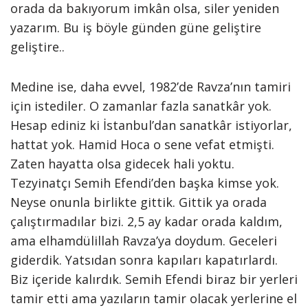
orada da bakıyorum imkân olsa, siler yeniden
yazarım. Bu iş böyle günden güne geliştire
geliştire..
Medine ise, daha evvel, 1982’de Ravza’nın tamiri
için istediler. O zamanlar fazla sanatkâr yok.
Hesap ediniz ki İstanbul’dan sanatkâr istiyorlar,
hattat yok. Hamid Hoca o sene vefat etmişti.
Zaten hayatta olsa gidecek hali yoktu.
Tezyinatçı Semih Efendi’den başka kimse yok.
Neyse onunla birlikte gittik. Gittik ya orada
çalıştırmadılar bizi. 2,5 ay kadar orada kaldım,
ama elhamdülillah Ravza’ya doydum. Geceleri
giderdik. Yatsıdan sonra kapıları kapatırlardı.
Biz içeride kalırdık. Semih Efendi biraz bir yerleri
tamir etti ama yazıların tamir olacak yerlerine el