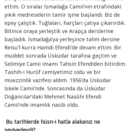
ettim. O sıralar İsmailağa Camii’nin etrafındaki
yıkık medreselerin tamir işine başlandı. Biz de
epey çalıştık. Tuğlaları, harçları çatıya çıkarırdık.
Bitince oraya yerleştik ve Arapça derslerine
başladık. İsmailağa’ya yerleşince talim dersine
Reisu’l-kurra Hamdi Efendi’de devam ettim. Bir
müddet sonrada Üsküdar tarafına geçtim ve
Selimiye Camii imamı Tahsin Efendiden bitirdim.
Tashih-i Hurûf cemiyetimiz oldu ve bir
müezzinlik vazifesi aldım. 1956’da Üsküdar
İskele Camii’nde. Sonrasında da Üsküdar
Doğancılar’daki Mehmet Nasûhi Efendi
Camii’nde imamlık nasib oldu.
Bu tarihlerde hüsn-i hatla alakanız ne
seviyedeydi?