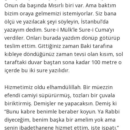
Onun da başında Mısırlı biri var. Ama baktım
bizim oraya gelmemizi istemiyorlar. Siz bana
ölçü ve yazılacak şeyi söyleyin, İstanbul’da
yazayım dedim. Sure-i Mülk’le Sure-i Cuma’yı
verdiler. Onları burada yazdım dönüp götürüp
teslim ettim. Gittiğiniz zaman Baki tarafına
kıbleye döndüğünüz zaman tevsi olan kısım, sol
taraftaki duvar baştan sona kadar 100 metre o
içerde bu iki sure yazılıdır.
Hizmetimiz oldu elhamdülillah. Bir müezzin
efendi camiyi süpürürmüş, tozları bir çuvala
biriktirmiş. Demişler ne yapacaksın. Demiş ki
“Bunu kabre benimle beraber koyun. Ya Rabbi
diyeceğim, benim başka bir amelim yok ama
senin ibadethanene hizmet ettim, işte ispatı.”