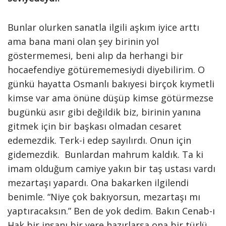
Bunlar olurken sanatla ilgili aşkım iyice arttı
ama bana mani olan şey birinin yol
göstermemesi, beni alıp da herhangi bir
hocaefendiye götürememesiydi diyebilirim. O
günkü hayatta Osmanlı bakıyesi birçok kıymetli
kimse var ama önüne düşüp kimse götürmezse
bugünkü asır gibi değildik biz, birinin yanına
gitmek için bir başkası olmadan cesaret
edemezdik. Terk-i edep sayılırdı. Onun için
gidemezdik. Bunlardan mahrum kaldık. Ta ki
imam olduğum camiye yakın bir taş ustası vardı
mezartaşı yapardı. Ona bakarken ilgilendi
benimle. “Niye çok bakıyorsun, mezartaşı mı
yaptıracaksın.” Ben de yok dedim. Bakın Cenab-ı
Hak bir insanı bir yere hazırlarsa ona bir türlü