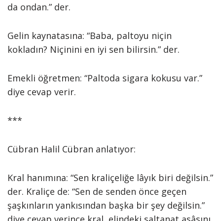
da ondan.” der.
Gelin kaynatasına: “Baba, paltoyu niçin
kokladın? Niçinini en iyi sen bilirsin.” der.
Emekli öğretmen: “Paltoda sigara kokusu var.”
diye cevap verir.
***
Cübran Halil Cübran anlatıyor:
Kral hanımına: “Sen kraliçeliğe lâyık biri değilsin.”
der. Kraliçe de: “Sen de senden önce geçen
şaşkınların yankısından başka bir şey değilsin.”
diye cevap verince kral, elindeki saltanat asâsını