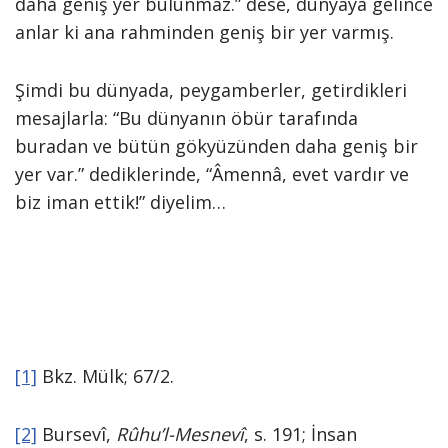
daha geniş yer bulunmaz.” dese, dünyaya gelince
anlar ki ana rahminden geniş bir yer varmış.
Şimdi bu dünyada, peygamberler, getirdikleri
mesajlarla: “Bu dünyanın öbür tarafında
buradan ve bütün gökyüzünden daha geniş bir
yer var.” dediklerinde, “Âmennâ, evet vardır ve
biz iman ettik!” diyelim…
[1]
Bkz. Mülk; 67/2.
[2]
Bursevî,
Rûhu’l-Mesnevî
, s. 191; İnsan