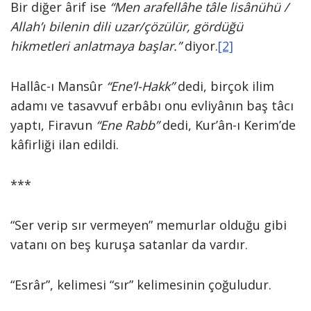
Bir diğer ârif ise
“Men arafellâhe tâle lisânühü /
Allah’ı bilenin dili uzar/çözülür, gördüğü
hikmetleri anlatmaya başlar.”
diyor.
[2]
Hallâc-ı Mansûr
“Ene’l-Hakk”
dedi, birçok ilim
adamı ve tasavvuf erbâbı onu evliyânın baş tâcı
yaptı, Firavun
“Ene Rabb”
dedi, Kur’ân-ı Kerim’de
kâfirliği ilan edildi.
***
“Ser verip sır vermeyen” memurlar olduğu gibi
vatanı on beş kuruşa satanlar da vardır.
“Esrâr”, kelimesi “sır” kelimesinin çoğuludur.