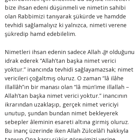
bize ihsan edeni düşünmeli ve nimetin sahibi
olan Rabbimizi tanıyarak şükürde ve hamdde
tevhidi sağlamalıyız ki yalnızca, nimeti verene
şükredip hamd edebilelim.
Nimetleri ihsan edenin sadece Allah ﷻ olduğunu
idrak ederek “Allah’tan başka nimet verici
yoktur.” inancında tevhidi sağlayamazsak; nimet
vericileri çoğaltmış oluruz. O zaman “lâ ilâhe
illallâh”ın bir manası olan “lâ mün‘ime illallah –
Allah’tan başka nimet verici yoktur.” inancının
ikrarından uzaklaşıp, gerçek nimet vericiyi
unutup, şundan bundan nimet bekleyerek
sebepler âleminin esareti altına girmiş oluruz.
Bu inanç üzerinde iken Allah Zülcelâl’i hakkıyla
tanıyıp Ona karşı şükür görevimizi yerine