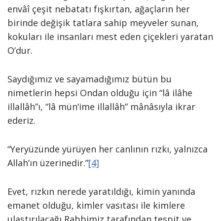
envâî çeşit nebatatı fışkırtan, ağaçların her
birinde değişik tatlara sahip meyveler sunan,
kokuları ile insanları mest eden çiçekleri yaratan
O’dur.
Saydığımız ve sayamadığımız bütün bu
nimetlerin hepsi Ondan olduğu için “lâ ilâhe
illallâh”ı, “lâ mün‘ime illallâh” mânâsıyla ikrar
ederiz.
“Yeryüzünde yürüyen her canlının rızkı, yalnızca
Allah’ın üzerinedir.”
[4]
Evet, rızkın nerede yaratıldığı, kimin yanında
emanet olduğu, kimler vasıtası ile kimlere
ulaştırılacağı Rabbimiz tarafından tespit ve