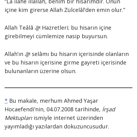
“Lâ ilâhe illallah, benim bir hisarımdır. Onun
içine kim girerse Allah Zülcelâl’den emin olur.”
Allah Teâlâ ﷻ Hazretleri; bu hisarın içine
girebilmeyi cümlemize nasip buyursun.
Allah’ın ﷻ selâmı bu hisarın içerisinde olanların
ve bu hisarın içerisine girme gayreti içerisinde
bulunanların üzerine olsun.
*
Bu makale, merhum Ahmed Yaşar
Hocaefendi’nin, 04.07.2008 tarihinde,
İrşad
Mektupları
ismiyle internet üzerinden
yayımladığı yazılardan dokuzuncusudur.