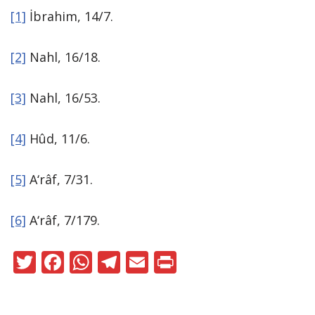
[1]
İbrahim, 14/7.
[2]
Nahl, 16/18.
[3]
Nahl, 16/53.
[4]
Hûd, 11/6.
[5]
A‘râf, 7/31.
[6]
A‘râf, 7/179.
T
F
W
T
E
Pr
w
ac
h
el
m
in
itt
e
at
e
ai
t