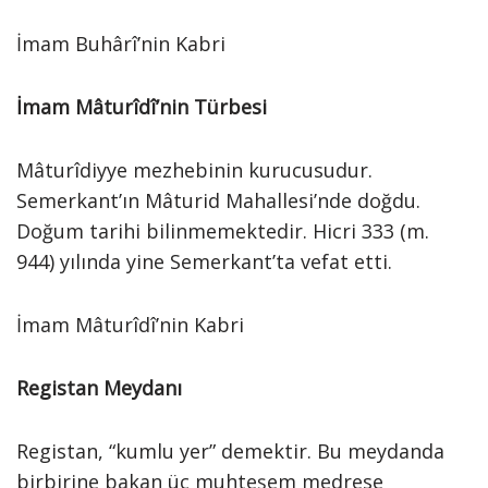
İmam Buhârî’nin Kabri
İmam Mâturîdî’nin Türbesi
Mâturîdiyye mezhebinin kurucusudur.
Semerkant’ın Mâturid Mahallesi’nde doğdu.
Doğum tarihi bilinmemektedir. Hicri 333 (m.
944) yılında yine Semerkant’ta vefat etti.
İmam Mâturîdî’nin Kabri
Registan Meydanı
Registan, “kumlu yer” demektir. Bu meydanda
birbirine bakan üç muhteşem medrese