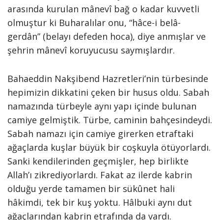
arasında kurulan mânevî bağ o kadar kuvvetli
olmuştur ki Buharalılar onu, “hâce-i belâ-
gerdân” (belayı defeden hoca), diye anmışlar ve
şehrin mânevî koruyucusu saymışlardır.
Bahaeddin Nakşibend Hazretleri’nin türbesinde
hepimizin dikkatini çeken bir husus oldu. Sabah
namazında türbeyle aynı yapı içinde bulunan
camiye gelmiştik. Türbe, caminin bahçesindeydi.
Sabah namazı için camiye girerken etraftaki
ağaçlarda kuşlar büyük bir coşkuyla ötüyorlardı.
Sanki kendilerinden geçmişler, hep birlikte
Allah’ı zikrediyorlardı. Fakat az ilerde kabrin
olduğu yerde tamamen bir sükûnet hali
hâkimdi, tek bir kuş yoktu. Hâlbuki aynı dut
ağaçlarından kabrin etrafında da vardı.