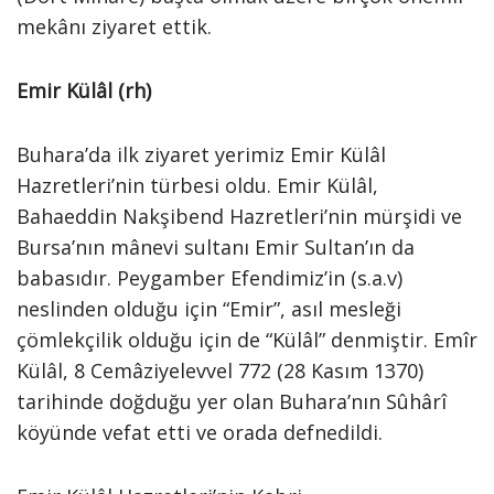
mekânı ziyaret ettik.
Emir Külâl (rh)
Buhara’da ilk ziyaret yerimiz Emir Külâl
Hazretleri’nin türbesi oldu. Emir Külâl,
Bahaeddin Nakşibend Hazretleri’nin mürşidi ve
Bursa’nın mânevi sultanı Emir Sultan’ın da
babasıdır. Peygamber Efendimiz’in (s.a.v)
neslinden olduğu için “Emir”, asıl mesleği
çömlekçilik olduğu için de “Külâl” denmiştir. Emîr
Külâl, 8 Cemâziyelevvel 772 (28 Kasım 1370)
tarihinde doğduğu yer olan Buhara’nın Sûhârî
köyünde vefat etti ve orada defnedildi.