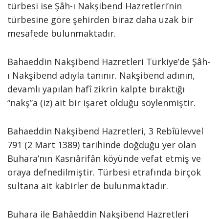
türbesi ise Şâh-ı Nakşibend Hazretleri’nin
türbesine göre şehirden biraz daha uzak bir
mesafede bulunmaktadır.
Bahaeddin Nakşibend Hazretleri Türkiye’de Şâh-
ı Nakşibend adıyla tanınır. Nakşibend adının,
devamlı yapılan hafî zikrin kalpte bıraktığı
“nakş”a (iz) ait bir işaret olduğu söylenmiştir.
Bahaeddin Nakşibend Hazretleri, 3 Rebîülevvel
791 (2 Mart 1389) tarihinde doğduğu yer olan
Buhara’nın Kasrıârifân köyünde vefat etmiş ve
oraya defnedilmiştir. Türbesi etrafında birçok
sultana ait kabirler de bulunmaktadır.
Buhara ile Bahâeddin Nakşibend Hazretleri