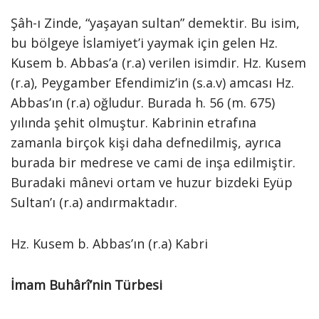
Şâh-ı Zinde, “yaşayan sultan” demektir. Bu isim,
bu bölgeye İslamiyet’i yaymak için gelen Hz.
Kusem b. Abbas’a (r.a) verilen isimdir. Hz. Kusem
(r.a), Peygamber Efendimiz’in (s.a.v) amcası Hz.
Abbas’ın (r.a) oğludur. Burada h. 56 (m. 675)
yılında şehit olmuştur. Kabrinin etrafına
zamanla birçok kişi daha defnedilmiş, ayrıca
burada bir medrese ve cami de inşa edilmiştir.
Buradaki mânevi ortam ve huzur bizdeki Eyüp
Sultan’ı (r.a) andırmaktadır.
Hz. Kusem b. Abbas’ın (r.a) Kabri
İmam Buhârî’nin Türbesi