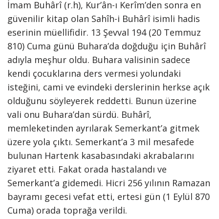
İmam Buhârî (r.h), Kur’ân-ı Kerîm’den sonra en
güvenilir kitap olan Sahîh-i Buhârî isimli hadis
eserinin müellifidir. 13 Şevval 194 (20 Temmuz
810) Cuma günü Buhara’da doğduğu için Buhârî
adıyla meşhur oldu. Buhara valisinin sadece
kendi çocuklarına ders vermesi yolundaki
isteğini, cami ve evindeki derslerinin herkse açık
olduğunu söyleyerek reddetti. Bunun üzerine
vali onu Buhara’dan sürdü. Buhârî,
memleketinden ayrılarak Semerkant’a gitmek
üzere yola çıktı. Semerkant’a 3 mil mesafede
bulunan Hartenk kasabasındaki akrabalarını
ziyaret etti. Fakat orada hastalandı ve
Semerkant’a gidemedi. Hicri 256 yılının Ramazan
bayramı gecesi vefat etti, ertesi gün (1 Eylül 870
Cuma) orada toprağa verildi.