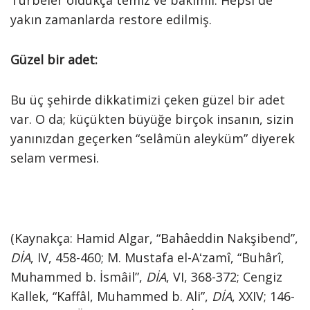
Türbeler oldukça temiz ve bakımlı. Hepsi de
yakın zamanlarda restore edilmiş.
Güzel bir adet:
Bu üç şehirde dikkatimizi çeken güzel bir adet
var. O da; küçükten büyüğe birçok insanın, sizin
yanınızdan geçerken “selâmün aleyküm” diyerek
selam vermesi.
(Kaynakça: Hamid Algar, “Bahâeddin Nakşibend”,
DİA
, IV, 458-460; M. Mustafa el-Aʻzamî, “Buhârî,
Muhammed b. İsmâil”,
DİA
, VI, 368-372; Cengiz
Kallek, “Kaffâl, Muhammed b. Ali”,
DİA
, XXIV; 146-