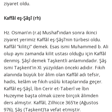
ziyaret oldu.
Kaffâl eş-Şâşî (rh)
Hz. Osman’ın (r.a) Mushaf’ından sonra ikinci
ziyaret yerimiz Kaffâl eş-Şâşî’nin türbesi oldu.
Kaffâl “kilitçi” demek. Esas ismi Muhammed b. Ali
olup aynı zamanda kilit ustası olduğu için Kaffâl
denmiş. Şâşî demek Taşkentli anlamındadır. Şâş
ismi Taşkent’in XI. yüzyıldan önceki adıdır. Fıkıh
alanında büyük bir âlim olan Kaffâl adı tefsir,
hadis, kelâm ve fıkıh usûlü kitaplarında geçer.
Kaffâl eş-Şâşî, İbn Cerir et-Taberî ve İbn
Huzeyme başta olmak üzere birçok âlimden
ders almıştır. Kaffâl, Zilhicce 365’te (Ağustos
976), Şâş (Taşkent)’ta vefat etmiştir.