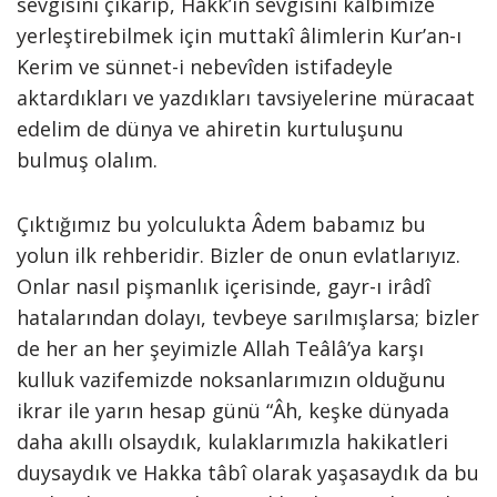
sevgisini çıkarıp, Hakk’ın sevgisini kalbimize
yerleştirebilmek için muttakî âlimlerin Kur’an-ı
Kerim ve sünnet-i nebevîden istifadeyle
aktardıkları ve yazdıkları tavsiyelerine müracaat
edelim de dünya ve ahiretin kurtuluşunu
bulmuş olalım.
Çıktığımız bu yolculukta Âdem babamız bu
yolun ilk rehberidir. Bizler de onun evlatlarıyız.
Onlar nasıl pişmanlık içerisinde, gayr-ı irâdî
hatalarından dolayı, tevbeye sarılmışlarsa; bizler
de her an her şeyimizle Allah Teâlâ’ya karşı
kulluk vazifemizde noksanlarımızın olduğunu
ikrar ile yarın hesap günü “Âh, keşke dünyada
daha akıllı olsaydık, kulaklarımızla hakikatleri
duysaydık ve Hakka tâbî olarak yaşasaydık da bu