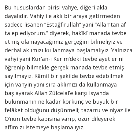
Bu hususlardan birisi vahye, diğeri akla
dayalıdır. Vahiy ile aklı bir araya getirmeden
sadece lisanen “Estağfirullah” yani “Allah’tan af
talep ediyorum.” diyerek, hakîkî manada tevbe
etmiş olamayacağımız gerçeğini bilmeliyiz ve
derhal aklımızı kullanmaya başlamalıyız. Yalnızca
vahyi yani Kur’an-ı Kerim’deki tevbe ayetlerini
öğrenip bilmekle gerçek manada tevbe etmiş
sayılmayız. Kâmil bir şekilde tevbe edebilmek
için vahyin yanı sıra aklımızı da kullanmaya
başlayarak Allah Zülcelal’e karşı isyanda
bulunmanın ne kadar korkunç ve büyük bir
felâket olduğunu düşünmeli; tazarru ve niyaz ile
O’nun tevbe kapısına varıp, özür dileyerek
affımızı istemeye başlamalıyız.