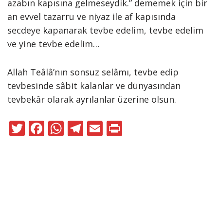
azabın kapısına gelmeseydik.” dememek için bir
an evvel tazarru ve niyaz ile af kapısında
secdeye kapanarak tevbe edelim, tevbe edelim
ve yine tevbe edelim…
Allah Teâlâ’nın sonsuz selâmı, tevbe edip
tevbesinde sâbit kalanlar ve dünyasından
tevbekâr olarak ayrılanlar üzerine olsun.
T
F
W
T
E
Pr
w
ac
h
el
m
in
itt
e
at
e
ai
t
er
b
s
gr
l
o
A
a
Neve
|
WordPress
o
p
m
ile güçlendirilmiştir