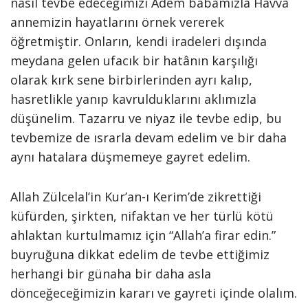
nasıl tevbe edeceğimizi Âdem babamızla Havvâ
annemizin hayatlarını örnek vererek
öğretmiştir. Onların, kendi iradeleri dışında
meydana gelen ufacık bir hatânın karşılığı
olarak kırk sene birbirlerinden ayrı kalıp,
hasretlikle yanıp kavrulduklarını aklımızla
düşünelim. Tazarru ve niyaz ile tevbe edip, bu
tevbemize de ısrarla devam edelim ve bir daha
aynı hatalara düşmemeye gayret edelim.
Allah Zülcelal’in Kur’an-ı Kerim’de zikrettiği
küfürden, şirkten, nifaktan ve her türlü kötü
ahlaktan kurtulmamız için “Allah’a firar edin.”
buyruğuna dikkat edelim de tevbe ettiğimiz
herhangi bir günaha bir daha asla
dönceğeceğimizin kararı ve gayreti içinde olalım.