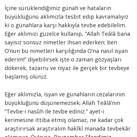
İçine sürüklendiğimiz günah ve hataların
büyüklüğünü aklımızla tesbit edip kavramalıyız
ki o günahlara karşı hakkıyla tevbe edebilelim.
Eğer aklımızı güzelce kullanıp, “Allah Teâlâ bana
sayısız sonsuz nimetler ihsan ederken; ben
O’nun bu nimetleri karşılığında O’na nasıl isyan
ederim!” diyebilirsek işte o zaman gözyaşları
dökerek, tazarru ve niyaz ile gerçek bir tevbeye
başlamış oluruz.
Eğer aklımızla, isyan ve günahların cezalarının
büyüklüğünü düşünemezsek; Allah Teâlâ’nın
“Tevbe-i nasûh ile tevbe ediniz.” ayet-i
kerimesine ittiba etmiş olamaz, ne kadar çok
araştırırsak araştıralım hakîkî manada tevbekâr