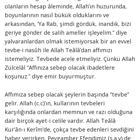
olanların hesap âleminde, Allah’ın huzurunda,
boyunlarının nasıl bükük olduklarını ve
arkasından, ‘Ya Rab, şimdi gördük, inandık, bizi
geriye gönder de salih ameller işleyelim.” diye
yalvaranlardan olmak istemiyorsak bir an evvel
tevbe-i nasûh ile Allah Teâlâ’dan affımızı
istemeliyiz. Tevbede acele etmeliyiz. Çünkü Allah
Zülcelâl “Affınıza sebep olacak ibadetlere
koşunuz.” diye emir buyurmuştur.
Affımıza sebep olacak şeylerin başında “tevbe”
gelir. Allah (c.c)’ın, kullarının tevbeleri
karşılığında onlardan memnun ve razı olduğuna
dair birçok ayet-i celile vardır. Allah Teâlâ
Kur’ân-ı Kerîm’de, çokça tevbe edenleri sevdiğini
haber verirken, Peygamber Efendimiz (s.a.v) de