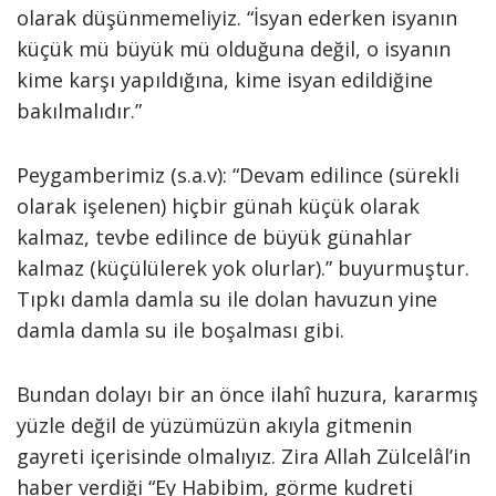
olarak düşünmemeliyiz. “İsyan ederken isyanın
küçük mü büyük mü olduğuna değil, o isyanın
kime karşı yapıldığına, kime isyan edildiğine
bakılmalıdır.”
Peygamberimiz (s.a.v): “Devam edilince (sürekli
olarak işelenen) hiçbir günah küçük olarak
kalmaz, tevbe edilince de büyük günahlar
kalmaz (küçülülerek yok olurlar).” buyurmuştur.
Tıpkı damla damla su ile dolan havuzun yine
damla damla su ile boşalması gibi.
Bundan dolayı bir an önce ilahî huzura, kararmış
yüzle değil de yüzümüzün akıyla gitmenin
gayreti içerisinde olmalıyız. Zira Allah Zülcelâl’in
haber verdiği “Ey Habibim, görme kudreti