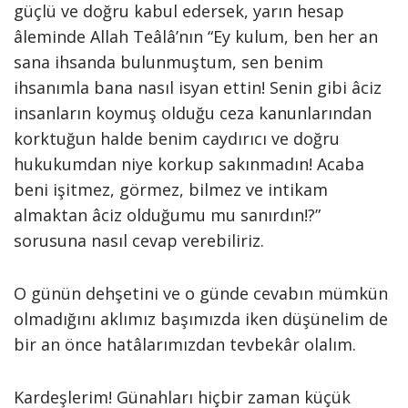
güçlü ve doğru kabul edersek, yarın hesap
âleminde Allah Teâlâ’nın “Ey kulum, ben her an
sana ihsanda bulunmuştum, sen benim
ihsanımla bana nasıl isyan ettin! Senin gibi âciz
insanların koymuş olduğu ceza kanunlarından
korktuğun halde benim caydırıcı ve doğru
hukukumdan niye korkup sakınmadın! Acaba
beni işitmez, görmez, bilmez ve intikam
almaktan âciz olduğumu mu sanırdın!?”
sorusuna nasıl cevap verebiliriz.
O günün dehşetini ve o günde cevabın mümkün
olmadığını aklımız başımızda iken düşünelim de
bir an önce hatâlarımızdan tevbekâr olalım.
Kardeşlerim! Günahları hiçbir zaman küçük