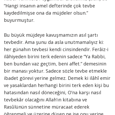
“Hangi insanın amel defterinde çok tevbe
kaydedilmişse ona da müjdeler olsun.”
buyurmuştur.
Bu büyük müjdeye kavuşmamızın asıl şartı
tevbedir. Ama şunu da asla unutmamalıyız ki:
her günahın tevbesi kendi cinsindendir. Ferâiz-i
ilâhiyeden birini terk edenin sadece “Ya Rabbi,
ben bundan vaz geçtim, beni affet.” demesinin
bir manası yoktur. Sadece sözle tevbe etmekle
ibadet görevi yerine gelmez. Demek ki ilâhî emir
ve yasaklardan herhangi birini terk eden kişi bu
hatasından nasıl döneceğini, O’na karşı nasıl
tevbekâr olacağını Allah’ın kitabına ve
Rasûlünün sünnetine müracaat ederek
öğrenmeli ve üzerine düşen ne ise onu yerine