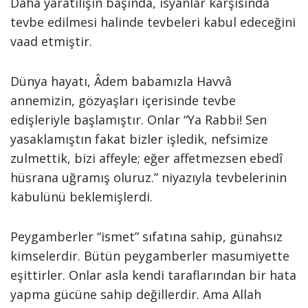
Daha yaratılışın başında, isyanlar karşısında
tevbe edilmesi halinde tevbeleri kabul edeceğini
vaad etmiştir.
Dünya hayatı, Âdem babamızla Havvâ
annemizin, gözyaşları içerisinde tevbe
edişleriyle başlamıştır. Onlar “Ya Rabbi! Sen
yasaklamıştın fakat bizler işledik, nefsimize
zulmettik, bizi affeyle; eğer affetmezsen ebedî
hüsrana uğramış oluruz.” niyazıyla tevbelerinin
kabulünü beklemişlerdi.
Peygamberler “ismet” sıfatına sahip, günahsız
kimselerdir. Bütün peygamberler masumiyette
eşittirler. Onlar asla kendi taraflarından bir hata
yapma gücüne sahip değillerdir. Ama Allah