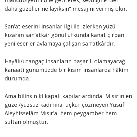
mahcubiyetini dile getirerek, sevdiğine “Sen
daha güzellerine layıksın” mesajını vermiş olur.
San’at eserini insanlar ilgi ile izlerken yüzü
kızaran san’atkâr gönül ufkunda kanat çırpan
yeni eserler avlamaya çalışan san’atkârdır.
Hayâlı/utangaç insanların başarılı olamayacağı
kanaati günümüzde bir kısım insanlarda hâkim
durumda.
Ama bilinsin ki kapalı kapılar ardında Mısır’ın en
güzel/yüzsüz kadınına uçkur çözmeyen Yusuf
Aleyhisselâm Mısır’a hem peygamber hem
sultan olmuştur.