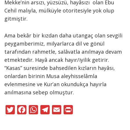
Mekke’nin arsızı, yüzsüzü, hayâsızı olan Ebu
Cehil malıyla, mülküyle otoritesiyle yok olup
gitmiştir.
Ama bekâr bir kızdan daha utangaç olan sevgili
peygamberimiz, milyarlarca dil ve gönül
tarafından rahmetle, salâvatla anılmaya devam
etmektedir. Hayâ ancak hayır/iyilik getirir.
“Kasas” suresinde bahsedilen kızların hayâsı,
onlardan birinin Musa aleyhisselâmla
evlenmesine ve Kur’an okundukça hayırla
anılmasına sebep olmuştur.
T
F
W
T
E
Pr
w
ac
h
el
m
in
itt
e
at
e
ai
t