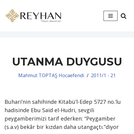
İçeriğe
geç
UTANMA DUYGUSU
Mahmut TOPTAŞ Hocaefendi
2011/1 - 21
Buhari’nin sahihinde Kitabü’l-Edep 5727 no.’lu
hadisinde Ebu Said el-Hudri, sevgili
peygamberimizi tarif ederken: “Peygamber
(s.a.v) bekâr bir kızdan daha utangaçtı.”diyor