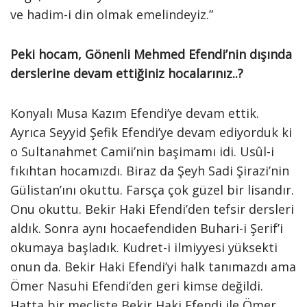
ve hadim-i din olmak emelindeyiz.”
Peki hocam, Gönenli Mehmed Efendi’nin dışında
derslerine devam ettiğiniz hocalarınız..?
Konyalı Musa Kazım Efendi’ye devam ettik.
Ayrıca Seyyid Şefik Efendi’ye devam ediyorduk ki
o Sultanahmet Camii’nin başimamı idi. Usûl-i
fıkıhtan hocamızdı. Biraz da Şeyh Sadi Şirazi’nin
Gülistan’ını okuttu. Farsça çok güzel bir lisandır.
Onu okuttu. Bekir Haki Efendi’den tefsir dersleri
aldık. Sonra aynı hocaefendiden Buhari-i Şerif’i
okumaya başladık. Kudret-i ilmiyyesi yüksekti
onun da. Bekir Haki Efendi’yi halk tanımazdı ama
Ömer Nasuhi Efendi’den geri kimse değildi.
Hatta bir mecliste Bekir Haki Efendi ile Ömer