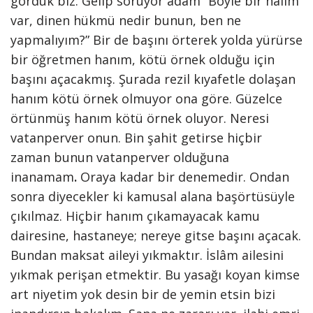
gördük biz. Gelip soruyor adam “Böyle bir halim
var, dinen hükmü nedir bunun, ben ne
yapmalıyım?” Bir de başını örterek yolda yürürse
bir öğretmen hanım, kötü örnek olduğu için
başını açacakmış. Şurada rezil kıyafetle dolaşan
hanım kötü örnek olmuyor ona göre. Güzelce
örtünmüş hanım kötü örnek oluyor. Neresi
vatanperver onun. Bin şahit getirse hiçbir
zaman bunun vatanperver olduğuna
inanamam
.
Oraya kadar bir denemedir. Ondan
sonra diyecekler ki kamusal alana başörtüsüyle
çıkılmaz. Hiçbir hanım çıkamayacak kamu
dairesine, hastaneye; nereye gitse başını açacak.
Bundan maksat aileyi yıkmaktır. İslâm ailesini
yıkmak perişan etmektir. Bu yasağı koyan kimse
art niyetim yok desin bir de yemin etsin bizi