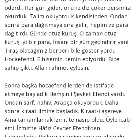
öderdi. Her gün gider, önüne diz çöker dersimizi
okurduk. Talim okuyorduk kendisinden. Ondan
sonra para dağıtmaya sıra gelir, hepimize para
dağıtırdı. Günde otuz kuruş. O zaman otuz
kuruş iyi bir para, insanı bir gün geçindirir yani.
Tıraş olacağımız berberi bile gösteriyordu
Hocaefendi. Elbisemizi temin ediyordu. Bize
sahip çıktı. Allah rahmet eylesin.
Sonra başka hocaefendilerden de istifade
etmeye başladık Hemşinli Şevket Efendi vardı.
Ondan sarf, nahiv, Arapça okuyorduk. Daha
sonra kıraat ilmine başladık. Kıraat-i aşereye.
Ama tamamlamak İzmit’te nasip oldu. Öyle icab
etti. İzmit’te Hâfız Cevdet Efendi’den
tamamladık. Ve kurra cemiyetimiz orada oldu.