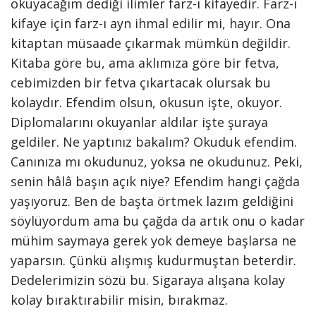
okuyacağım dediği ilimler farz-ı kifayedir. Farz-ı
kifaye için farz-ı ayn ihmal edilir mi, hayır. Ona
kitaptan müsaade çıkarmak mümkün değildir.
Kitaba göre bu, ama aklımıza göre bir fetva,
cebimizden bir fetva çıkartacak olursak bu
kolaydır. Efendim olsun, okusun işte, okuyor.
Diplomalarını okuyanlar aldılar işte şuraya
geldiler. Ne yaptınız bakalım? Okuduk efendim.
Canınıza mı okudunuz, yoksa ne okudunuz. Peki,
senin hâlâ başın açık niye? Efendim hangi çağda
yaşıyoruz. Ben de başta örtmek lazım geldiğini
söylüyordum ama bu çağda da artık onu o kadar
mühim saymaya gerek yok demeye başlarsa ne
yaparsın. Çünkü alışmış kudurmuştan beterdir.
Dedelerimizin sözü bu. Sigaraya alışana kolay
kolay bıraktırabilir misin, bırakmaz.