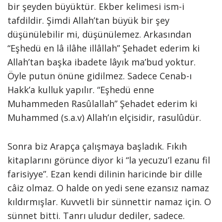
bir şeyden büyüktür. Ekber kelimesi ism-i
tafdildir. Şimdi Allah’tan büyük bir şey
düşünülebilir mi, düşünülemez. Arkasından
“Eşhedü en lâ ilâhe illâllah” Şehadet ederim ki
Allah’tan başka ibadete lâyık ma’bud yoktur.
Öyle putun önüne gidilmez. Sadece Cenab-ı
Hakk’a kulluk yapılır. “Eşhedü enne
Muhammeden Rasûlallah” Şehadet ederim ki
Muhammed (s.a.v) Allah’ın elçisidir, rasulûdür.
Sonra biz Arapça çalışmaya başladık. Fıkıh
kitaplarını görünce diyor ki “la yecuzu’l ezanu fil
farisiyye”. Ezan kendi dilinin haricinde bir dille
câiz olmaz. O halde on yedi sene ezansız namaz
kıldırmışlar. Kuvvetli bir sünnettir namaz için. O
sünnet bitti. Tanrı uludur dediler, sadece.