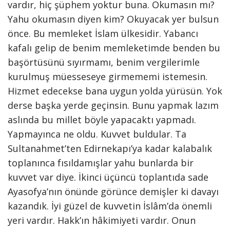
vardır, hiç şüphem yoktur buna. Okumasın mı?
Yahu okumasın diyen kim? Okuyacak yer bulsun
önce. Bu memleket İslam ülkesidir. Yabancı
kafalı gelip de benim memleketimde benden bu
başörtüsünü sıyırmamı, benim vergilerimle
kurulmuş müesseseye girmememi istemesin.
Hizmet edecekse bana uygun yolda yürüsün. Yok
derse başka yerde geçinsin. Bunu yapmak lazım
aslında bu millet böyle yapacaktı yapmadı.
Yapmayınca ne oldu. Kuvvet buldular. Ta
Sultanahmet’ten Edirnekapı’ya kadar kalabalık
toplanınca fısıldamışlar yahu bunlarda bir
kuvvet var diye. İkinci üçüncü toplantıda sade
Ayasofya’nın önünde görünce demişler ki davayı
kazandık. İyi güzel de kuvvetin İslâm’da önemli
yeri vardır. Hakk’ın hâkimiyeti vardır. Onun