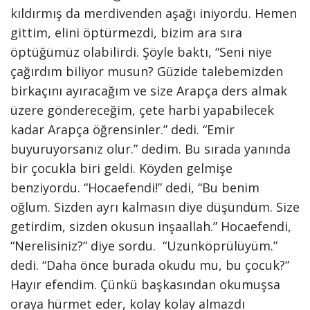
kıldırmış da merdivenden aşağı iniyordu. Hemen
gittim, elini öptürmezdi, bizim ara sıra
öptüğümüz olabilirdi. Şöyle baktı, “Seni niye
çağırdım biliyor musun? Güzide talebemizden
birkaçını ayıracağım ve size Arapça ders almak
üzere göndereceğim, çete harbi yapabilecek
kadar Arapça öğrensinler.” dedi. “Emir
buyuruyorsanız olur.” dedim. Bu sırada yanında
bir çocukla biri geldi. Köyden gelmişe
benziyordu. “Hocaefendi!” dedi, “Bu benim
oğlum. Sizden ayrı kalmasın diye düşündüm. Size
getirdim, sizden okusun inşaallah.” Hocaefendi,
“Nerelisiniz?” diye sordu. “Uzunköprülüyüm.”
dedi. “Daha önce burada okudu mu, bu çocuk?”
Hayır efendim. Çünkü başkasından okumuşsa
oraya hürmet eder, kolay kolay almazdı