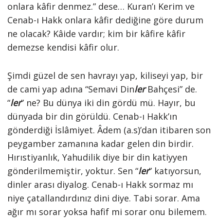
onlara kâfir denmez.” dese… Kuran’ı Kerim ve
Cenab-ı Hakk onlara kâfir dediğine göre durum
ne olacak? Kâide vardır; kim bir kâfire kâfir
demezse kendisi kâfir olur.
Şimdi güzel de sen havrayı yap, kiliseyi yap, bir
de cami yap adına “Semavi Din
ler
Bahçesi” de.
“
ler
” ne? Bu dünya iki din gördü mü. Hayır, bu
dünyada bir din görüldü. Cenab-ı Hakk’ın
gönderdiği İslâmiyet. Âdem (a.s)’dan itibaren son
peygamber zamanına kadar gelen din birdir.
Hırıstiyanlık, Yahudilik diye bir din katiyyen
gönderilmemiştir, yoktur. Sen “
ler
” katıyorsun,
dinler arası diyalog. Cenab-ı Hakk sormaz mı
niye çatallandırdınız dini diye. Tabi sorar. Ama
ağır mı sorar yoksa hafif mi sorar onu bilemem.