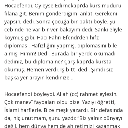
Hocaefendi. Öyleyse Edirnekapı’da kurs müdürü
filana git. Benim gönderdiğimi anlat. Gerekeni
yapsın, dedi. Sonra çocuğa bir baktı böyle. Şu
cebinde ne var bir ver bakayım dedi. Sanki eliyle
koymuş gibi. Hacı Fahri Efendi’den hıfz
diploması. Hafızlığını yapmış, diplomasını bile
almış. Hımm! Dedi. Burada bir yerde okumadı
dediniz, bu diploma ne? Çarşıkapı’da kursta
okumuş. Hemen verdi. İş bitti dedi. Şimdi siz
başka yer arayın kendinize…
Hocaefendi böyleydi. Allah (cc) rahmet eylesin.
Çok manevî faydaları oldu bize. Yazıyı öğretti,
İslami harflerle. Bize meşk yazardı. Bir defasında
da, hiç unutmam, şunu yazdı: “Biz yalnız dünyayı
değil, hem dünya hem de ahiretimizi kazanmak