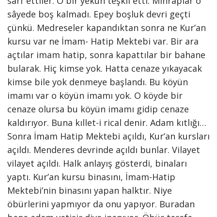
sarf ettiler. O bir yekûn teşkil etti. Mihraplar o
sâyede boş kalmadı. Epey boşluk devri geçti
çünkü. Medreseler kapandıktan sonra ne Kur’an
kursu var ne İmam- Hatip Mektebi var. Bir ara
açtılar imam hatip, sonra kapattılar bir bahane
bularak. Hiç kimse yok. Hatta cenaze yıkayacak
kimse bile yok denmeye başlandı. Bu köyün
imamı var o köyün imamı yok. O köyde bir
cenaze olursa bu köyün imamı gidip cenaze
kaldırıyor. Buna kıllet-i rical denir. Adam kıtlığı…
Sonra İmam Hatip Mektebi açıldı, Kur’an kursları
açıldı. Menderes devrinde açıldı bunlar. Vilayet
vilayet açıldı. Halk anlayış gösterdi, binaları
yaptı. Kur’an kursu binasını, İmam-Hatip
Mektebi’nin binasını yapan halktır. Niye
öbürlerini yapmıyor da onu yapıyor. Buradan