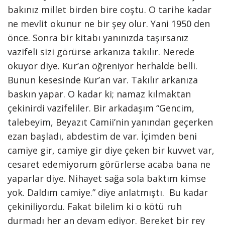
bakınız millet birden bire coştu. O tarihe kadar
ne mevlit okunur ne bir şey olur. Yani 1950 den
önce. Sonra bir kitabı yanınızda taşırsanız
vazifeli sizi görürse arkanıza takılır. Nerede
okuyor diye. Kur’an öğreniyor herhalde belli.
Bunun kesesinde Kur’an var. Takılır arkanıza
baskın yapar. O kadar ki; namaz kılmaktan
çekinirdi vazifeliler. Bir arkadaşım “Gencim,
talebeyim, Beyazıt Camii’nin yanından geçerken
ezan başladı, abdestim de var. İçimden beni
camiye gir, camiye gir diye çeken bir kuvvet var,
cesaret edemiyorum görürlerse acaba bana ne
yaparlar diye. Nihayet sağa sola baktım kimse
yok. Daldım camiye.” diye anlatmıştı. Bu kadar
çekiniliyordu. Fakat bilelim ki o kötü ruh
durmadı her an devam ediyor. Bereket bir rey