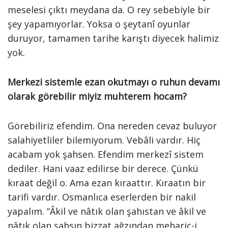
meselesi çıktı meydana da. O rey sebebiyle bir
şey yapamıyorlar. Yoksa o şeytanî oyunlar
duruyor, tamamen tarihe karıştı diyecek halimiz
yok.
Merkezi sistemle ezan okutmayı o ruhun devamı
olarak görebilir miyiz muhterem hocam?
Görebiliriz efendim. Ona nereden cevaz buluyor
salahiyetliler bilemiyorum. Vebâli vardır. Hiç
acabam yok şahsen. Efendim merkezî sistem
dediler. Hani vaaz edilirse bir derece. Çünkü
kıraat değil o. Ama ezan kıraattır. Kıraatın bir
tarifi vardır. Osmanlıca eserlerden bir nakil
yapalım. “Âkil ve nâtık olan şahıstan ve âkil ve
nâtık olan şahsın bizzat ağzından meharic-i