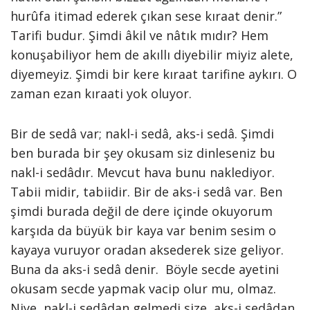
hurûfa itimad ederek çıkan sese kıraat denir.”
Tarifi budur. Şimdi âkil ve nâtık mıdır? Hem
konuşabiliyor hem de akıllı diyebilir miyiz alete,
diyemeyiz. Şimdi bir kere kıraat tarifine aykırı. O
zaman ezan kıraati yok oluyor.
Bir de sedâ var; nakl-i sedâ, aks-i sedâ. Şimdi
ben burada bir şey okusam siz dinleseniz bu
nakl-i sedâdır. Mevcut hava bunu naklediyor.
Tabii midir, tabiidir. Bir de aks-i sedâ var. Ben
şimdi burada değil de dere içinde okuyorum
karşıda da büyük bir kaya var benim sesim o
kayaya vuruyor oradan aksederek size geliyor.
Buna da aks-i sedâ denir. Böyle secde ayetini
okusam secde yapmak vacip olur mu, olmaz.
Niye, nakl-i sedâdan gelmedi size, aks-i sedâdan