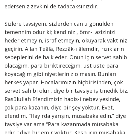
ederseniz zevkini de tadacaksınızdır.
Sizlere tavsiyem, sizlerden can u gönülden
temennim odur ki; kendinizi, ömr-i azizinizi
heder etmeyin, israf etmeyin, okuyarak vaktinizi
geçirin. Allah Teâlâ, Rezzâk-ı âlemdir, rızıkların
sebeplerini de halk eder. Onun için servet sahibi
olacağım, para biriktireceğim, üst üste para
koyacağım gibi niyetleriniz olmasın. Bunları
herkes yapar. Hocalarımızın hiçbirisinden, çok
servet sahibi olun, diye bir tavsiye işitmedik biz.
Rasûlullah Efendimizin hadis-i nebeviyesinde,
çok para kazanın, diye bir şey yoktur. Evet,
efendim, “Hayırda yarışın, müsabaka edin.” diye
tavsiye var ama “Para kazanmada müsabaka
edin.” diye bir emir yoktur. Kesb için müsabaka