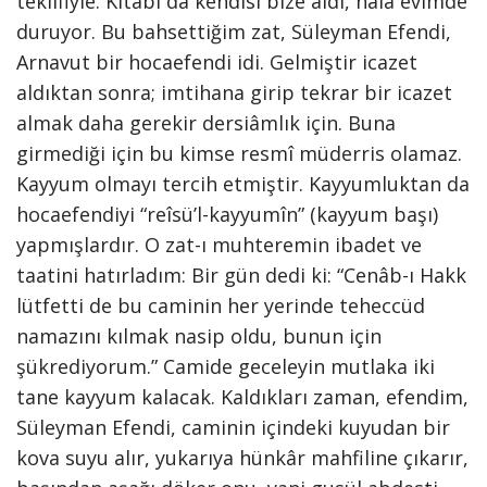
teklifiyle. Kitabı da kendisi bize aldı, hala evimde
duruyor. Bu bahsettiğim zat, Süleyman Efendi,
Arnavut bir hocaefendi idi. Gelmiştir icazet
aldıktan sonra; imtihana girip tekrar bir icazet
almak daha gerekir dersiâmlık için. Buna
girmediği için bu kimse resmî müderris olamaz.
Kayyum olmayı tercih etmiştir. Kayyumluktan da
hocaefendiyi “reîsü’l-kayyumîn” (kayyum başı)
yapmışlardır. O zat-ı muhteremin ibadet ve
taatini hatırladım: Bir gün dedi ki: “Cenâb-ı Hakk
lütfetti de bu caminin her yerinde teheccüd
namazını kılmak nasip oldu, bunun için
şükrediyorum.” Camide geceleyin mutlaka iki
tane kayyum kalacak. Kaldıkları zaman, efendim,
Süleyman Efendi, caminin içindeki kuyudan bir
kova suyu alır, yukarıya hünkâr mahfiline çıkarır,