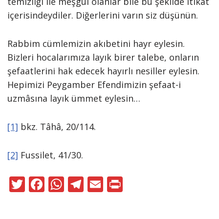
temizliği ile meşgul olanlar bile bu şekilde itikat
içerisindeydiler. Diğerlerini varın siz düşünün.
Rabbim cümlemizin akıbetini hayr eylesin.
Bizleri hocalarımıza layık birer talebe, onların
şefaatlerini hak edecek hayırlı nesiller eylesin.
Hepimizi Peygamber Efendimizin şefaat-i
uzmâsına layık ümmet eylesin…
[1]
bkz. Tâhâ, 20/114.
[2]
Fussilet, 41/30.
T
F
W
T
E
Pr
w
ac
h
el
m
in
itt
e
at
e
ai
t