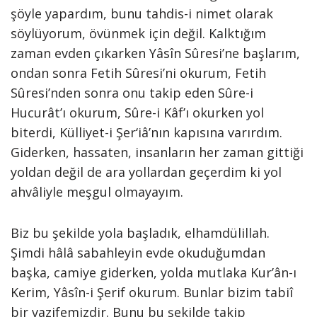
şöyle yapardım, bunu tahdis-i nimet olarak
söylüyorum, övünmek için değil. Kalktığım
zaman evden çıkarken Yâsîn Sûresi’ne başlarım,
ondan sonra Fetih Sûresi’ni okurum, Fetih
Sûresi’nden sonra onu takip eden Sûre-i
Hucurât’ı okurum, Sûre-i Kâf’ı okurken yol
biterdi, Külliyet-i Şer‘iâ’nın kapısına varırdım.
Giderken, hassaten, insanların her zaman gittiği
yoldan değil de ara yollardan geçerdim ki yol
ahvâliyle meşgul olmayayım.
Biz bu şekilde yola başladık, elhamdülillah.
Şimdi hâlâ sabahleyin evde okuduğumdan
başka, camiye giderken, yolda mutlaka Kur’ân-ı
Kerim, Yâsîn-i Şerif okurum. Bunlar bizim tabiî
bir vazifemizdir. Bunu bu şekilde takip