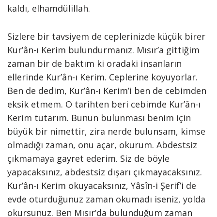
kaldı, elhamdülillah.
Sizlere bir tavsiyem de ceplerinizde küçük birer
Kur’ân-ı Kerim bulundurmanız. Mısır’a gittiğim
zaman bir de baktım ki oradaki insanların
ellerinde Kur’ân-ı Kerim. Ceplerine koyuyorlar.
Ben de dedim, Kur’ân-ı Kerim’i ben de cebimden
eksik etmem. O tarihten beri cebimde Kur’ân-ı
Kerim tutarım. Bunun bulunması benim için
büyük bir nimettir, zira nerde bulunsam, kimse
olmadığı zaman, onu açar, okurum. Abdestsiz
çıkmamaya gayret ederim. Siz de böyle
yapacaksınız, abdestsiz dışarı çıkmayacaksınız.
Kur’ân-ı Kerim okuyacaksınız, Yâsîn-i Şerif’i de
evde oturduğunuz zaman okumadı iseniz, yolda
okursunuz. Ben Mısır’da bulunduğum zaman