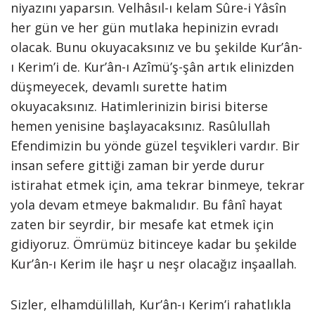
niyazını yaparsın. Velhâsıl-ı kelam Sûre-i Yâsîn
her gün ve her gün mutlaka hepinizin evradı
olacak. Bunu okuyacaksınız ve bu şekilde Kur’ân-
ı Kerim’i de. Kur’ân-ı Azîmü’ş-şân artık elinizden
düşmeyecek, devamlı surette hatim
okuyacaksınız. Hatimlerinizin birisi biterse
hemen yenisine başlayacaksınız. Rasûlullah
Efendimizin bu yönde güzel teşvikleri vardır. Bir
insan sefere gittiği zaman bir yerde durur
istirahat etmek için, ama tekrar binmeye, tekrar
yola devam etmeye bakmalıdır. Bu fânî hayat
zaten bir seyrdir, bir mesafe kat etmek için
gidiyoruz. Ömrümüz bitinceye kadar bu şekilde
Kur’ân-ı Kerim ile haşr u neşr olacağız inşaallah.
Sizler, elhamdülillah, Kur’ân-ı Kerim’i rahatlıkla