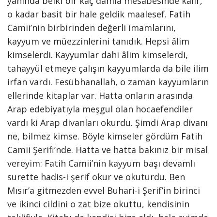
yanında belki bir kaç damla mesabesinde kalır,
o kadar basit bir hale geldik maalesef. Fatih
Camii’nin birbirinden değerli imamlarını,
kayyum ve müezzinlerini tanıdık. Hepsi âlim
kimselerdi. Kayyumlar dahi âlim kimselerdi,
tahayyül etmeye çalışın kayyumlarda da bile ilim
irfan vardı. Fesübhanallah, o zaman kayyumların
ellerinde kitaplar var. Hatta onların arasında
Arap edebiyatıyla meşgul olan hocaefendiler
vardı ki Arap divanları okurdu. Şimdi Arap divanı
ne, bilmez kimse. Böyle kimseler gördüm Fatih
Camii Şerifi’nde. Hatta ve hatta bakınız bir misal
vereyim: Fatih Camii’nin kayyum başı devamlı
surette hadis-i şerif okur ve okuturdu. Ben
Mısır’a gitmezden evvel Buhari-i Şerif’in birinci
ve ikinci cildini o zat bize okuttu, kendisinin