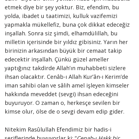
etmek diye bir şey yoktur. Biz, efendim, bu
yolda, ibadet u taatimizi, kulluk vazifemizi
yapmakla mükellefiz, buna çok dikkat edeceğiz
inşallah. Sonra siz şimdi, elhamdülillah, bu
milletin içerisinde bir yıldız gibisiniz. Yarın her
birinizin arkasından büyük bir cemaat takip
edecektir inşallah. Çünkü güzel ameller
yaptığınız takdirde Allah’ın muhabbeti sizlere
ihsan olacaktır. Cenâb-ı Allah Kur’ân-ı Kerim’de
iman sahibi olan ve sâlih amel işleyen kimseler
hakkında meveddet (sevgi) ihsan edeceğini
buyuruyor. O zaman o, herkesçe sevilen bir
kimse olur, ölse de o sevgi devam edip gider.
Nitekim Rasûlullah Efendimiz bir hadis-i
şeriflerinde buyuyorlar ki: “
Cenab-ı Hakk bir