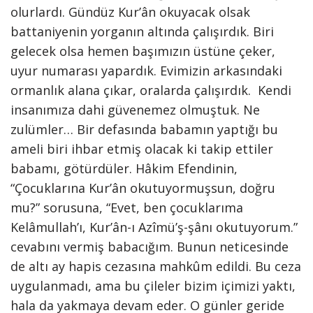
olurlardı. Gündüz Kur’ân okuyacak olsak
battaniyenin yorganın altında çalışırdık. Biri
gelecek olsa hemen başımızın üstüne çeker,
uyur numarası yapardık. Evimizin arkasındaki
ormanlık alana çıkar, oralarda çalışırdık. Kendi
insanımıza dahi güvenemez olmuştuk. Ne
zulümler… Bir defasında babamın yaptığı bu
ameli biri ihbar etmiş olacak ki takip ettiler
babamı, götürdüler. Hâkim Efendinin,
“Çocuklarına Kur’ân okutuyormuşsun, doğru
mu?” sorusuna, “Evet, ben çocuklarıma
Kelâmullah’ı, Kur’ân-ı Azîmü’ş-şânı okutuyorum.”
cevabını vermiş babacığım. Bunun neticesinde
de altı ay hapis cezasına mahkûm edildi. Bu ceza
uygulanmadı, ama bu çileler bizim içimizi yaktı,
hala da yakmaya devam eder. O günler geride