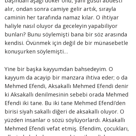
başından aşağı döker onu, yani gusül abdesti
alır, ondan sonra camiye gelir artık, sırayla
caminin her tarafında namaz kılar. O ihtiyar
haliyle nasıl oluyor da geceleyin yapabiliyor
bunları? Bunu söylemişti bana bir söz arasında
kendisi. Övünmek için değil de bir münasebetle
konuşurken söylemişti…
Yine bir başka kayyumdan bahsedeyim. O
kayyum da acayip bir manzara ihtiva eder; o da
Mehmed Efendi, Aksakallı Mehmed Efendi denir
ki Aksakallı denilmesinin sebebi orada Mehmed
Efendi iki tane. Bu iki tane Mehmed Efendi’den
birisi siyah sakallı diğeri de aksakallı oluyor. O
yüzden insanlar o sözü söylüyorlardı. Aksakallı
Mehmed Efendi vefat etmiş. Efendim, çocukları,