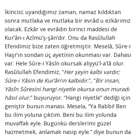
İkincisi; uyandığımız zaman, namaz kıldıktan
sonra mutlaka ve mutlaka bir evrâd u ezkârımız
olacak. Ezkâr ve evrâdın birinci maddesi de
Kur’ân-ı Azîmü’ş-şân’dır. Onu da Rasûlullah
Efendimiz bize zaten öğretmiştir. Meselâ, Sûre-i
Haşr’ın sondan üç ayetinin okunması var. Dahası
var. Hele Sûre-i Yâsîn okursak aliyyü’l-a‘lâ olur.
Rasûlullah Efendimiz, “
Her şeyin kalbi vardır;
Sûre-i Yâsin de Kur’ân’ın kalbidir.
”, “
Bir insan,
Yâsîn Sûresini hangi niyetle okursa onun muradı
hâsıl olur.
” buyuruyor. “Hangi niyetle” dediği için
geniştir bunun manası. Mesela, “Ya Rabbi! Ben
bu ilim yoluna çıktım. Beni bu ilim yolunda
muvaffak eyle. Bugünkü derslerimi güzel
hazmetmek, anlamak nasip eyle.” diye bunun da