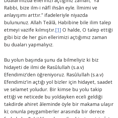
Dualarınızda ellerinizi açtığınız zaman, “Ya
Rabbi, bize ilm-i nâfî ihsân eyle. İlmimi ve
anlayışımı arttır.” ifadeleriyle niyazda
bulununuz. Allah Teâlâ, Habibine bile ilim talep
etmeyi vazife kılmıştır.
[1]
O halde, O talep ettiği
gibi biz de her gün ellerimizi açtığımız zaman
bu duaları yapmalıyız.
Bu yolun başında şunu da bilmeliyiz ki biz
hidayeti de ilmi de Rasûlullah (s.a.v)
Efendimiz’den öğreniyoruz. Rasûlullah (s.a.v)
Efendimiz’in açtığı yol bizler için hidayet, saadet
ve selamet yoludur. Bir kimse bu yolu takip
ettiği ve neticede bu yoldayken eceli geldiği
takdirde ahiret âleminde öyle bir makama ulaşır
ki; onunla peygamberler arasında bir derece