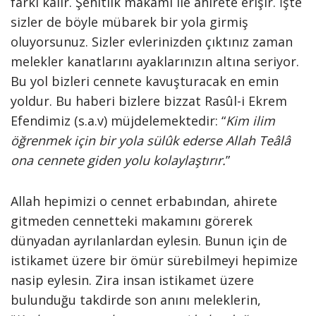
farkı kalır. Şehitlik makamı ile ahirete erişir. İşte
sizler de böyle mübarek bir yola girmiş
oluyorsunuz. Sizler evlerinizden çıktınız zaman
melekler kanatlarını ayaklarınızın altına seriyor.
Bu yol bizleri cennete kavuşturacak en emin
yoldur. Bu haberi bizlere bizzat Rasûl-i Ekrem
Efendimiz (s.a.v) müjdelemektedir: “
Kim ilim
öğrenmek için bir yola sülûk ederse Allah Teâlâ
ona cennete giden yolu kolaylaştırır.
”
Allah hepimizi o cennet erbabından, ahirete
gitmeden cennetteki makamını görerek
dünyadan ayrılanlardan eylesin. Bunun için de
istikamet üzere bir ömür sürebilmeyi hepimize
nasip eylesin. Zira insan istikamet üzere
bulunduğu takdirde son anını meleklerin,