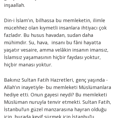
inşaallah.
Din-i İslam’ın, bilhassa bu memleketin, ilimle
mücehhez olan kıymetli insanlara ihtiyacı çok
fazladır. Bu husus havadan, sudan daha
mühimdir. Su, hava, insanı bu fâni hayatta
yaşatır vesaire, amma velâkin insanın imansız,
İslamsız yaşamasının hiçbir faydası yoktur,
hiçbir manası yoktur.
Bakınız Sultan Fatih Hazretleri, genç yaşında -
Allah’ın inayetiyle- bu memleketi Müslümanlara
hediye etti. Onun gayesi neydi? Bu memleketi
Müslüman nuruyla tenvir etmekti. Sultan Fatih,
İstanbul’un güzel manzarasına hayran olduğu
için, burada keyif sürmek için İstanbul’u