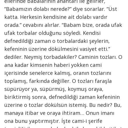
ellerinde babalarının anahtarı ile gelirler,
“Babamızın dolabı nerede?” diye sorarlar. “Üst
katta. Herkesin kendisine ait dolabı vardır
orada.” cevabını alırlar. “Babam bize, orada ufak
ufak torbalar olduğunu söyledi. Kendisi
defnedildiği zaman o torbalardaki şeylerin,
kefeninin üzerine dökülmesini vasiyet etti.”
dediler. Neymiş torbadakiler? Caminin tozları. O
ana kadar kimsenin haberi yokken cami
içerisinde senelerce kalmış, oranın tozlarını
toplamış, farkında değiller. O tozları faraşla
süpürüyor ya, süpürmüş, koymuş oraya,
biriktirmiş sonra, defnedildiği zaman kefeninin
üzerine o tozlar dökülsün istemiş. Bu nedir? Bu,
manaya itibar ve oraya ihtiram… Onun imanı
ona bunu yaptırmıştır. İşte cami-i şerife