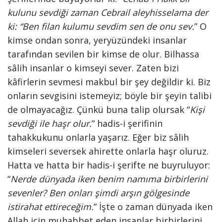
kulunu sevdiği zaman Cebrail aleyhisselama der
ki: “Ben filan kulumu sevdim sen de onu sev.
” O
kimse ondan sonra, yeryüzündeki insanlar
tarafından sevilen bir kimse de olur. Bilhassa
sâlih insanlar o kimseyi sever. Zaten bizi
kâfirlerin sevmesi makbul bir şey değildir ki. Biz
onların sevgisini istemeyiz; böyle bir şeyin talibi
de olmayacağız. Çünkü buna talip olursak “
Kişi
sevdiği ile haşr olur.
” hadis-i şerifinin
tahakkukunu onlarla yaşarız. Eğer biz sâlih
kimseleri seversek ahirette onlarla haşr oluruz.
Hatta ve hatta bir hadis-i şerifte ne buyruluyor:
“
Nerde dünyada iken benim namıma birbirlerini
sevenler? Ben onları şimdi arşın gölgesinde
istirahat ettireceğim.
” İşte o zaman dünyada iken
Allah için muhabbet eden insanlar birbirlerini