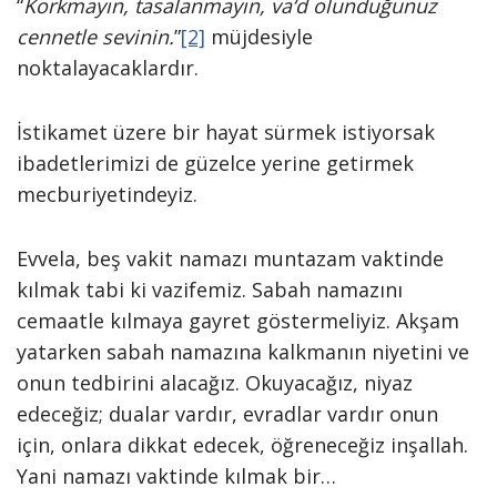
“
Korkmayın, tasalanmayın, va‘d olunduğunuz
cennetle sevinin.
”
[2]
müjdesiyle
noktalayacaklardır.
İstikamet üzere bir hayat sürmek istiyorsak
ibadetlerimizi de güzelce yerine getirmek
mecburiyetindeyiz.
Evvela, beş vakit namazı muntazam vaktinde
kılmak tabi ki vazifemiz. Sabah namazını
cemaatle kılmaya gayret göstermeliyiz. Akşam
yatarken sabah namazına kalkmanın niyetini ve
onun tedbirini alacağız. Okuyacağız, niyaz
edeceğiz; dualar vardır, evradlar vardır onun
için, onlara dikkat edecek, öğreneceğiz inşallah.
Yani namazı vaktinde kılmak bir…