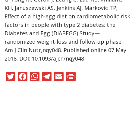
KH, Januszewski AS, Jenkins AJ, Markovic TP;
Effect of a high-egg diet on cardiometabolic risk
factors in people with type 2 diabetes: the
Diabetes and Egg (DIABEGG) Study—
randomized weight-loss and follow-up phase,
Am J Clin Nutr,nqy048. Published online 07 May
2018. DOI: 10.1093/ajcn/nqy048
T
F
W
T
E
Pr
w
ac
h
el
m
in
itt
e
at
e
ai
t
er
b
s
gr
l
o
A
a
Neve
|
WordPress
o
p
m
ile güçlendirilmiştir
k
p