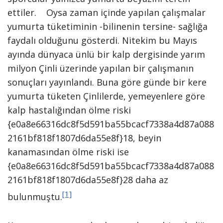
ettiler. Oysa zaman içinde yapılan çalışmalar
yumurta tüketiminin -bilinenin tersine- sağlığa
faydalı olduğunu gösterdi. Nitekim bu Mayıs
ayında dünyaca ünlü bir kalp dergisinde yarım
milyon Çinli üzerinde yapılan bir çalışmanın
sonuçları yayınlandı. Buna göre günde bir kere
yumurta tüketen Çinlilerde, yemeyenlere göre
kalp hastalığından ölme riski
{e0a8e66316dc8f5d591ba55bcacf7338a4d87a088
2161bf818f1807d6da55e8f}18, beyin
kanamasından ölme riski ise
{e0a8e66316dc8f5d591ba55bcacf7338a4d87a088
2161bf818f1807d6da55e8f}28 daha az
[1]
bulunmuştu.