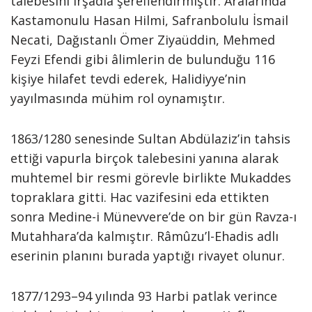
talebesini irşadla şereflendirmiştir. Aralarında
Kastamonulu Hasan Hilmi, Safranbolulu İsmail
Necati, Dağıstanlı Ömer Ziyaüddin, Mehmed
Feyzi Efendi gibi âlimlerin de bulunduğu 116
kişiye hilafet tevdi ederek, Halidiyye’nin
yayılmasında mühim rol oynamıştır.
1863/1280 senesinde Sultan Abdülaziz’in tahsis
ettiği vapurla birçok talebesini yanına alarak
muhtemel bir resmi görevle birlikte Mukaddes
topraklara gitti. Hac vazifesini eda ettikten
sonra Medine-i Münevvere’de on bir gün Ravza-ı
Mutahhara’da kalmıştır. Râmûzu’l-Ehadis adlı
eserinin planını burada yaptığı rivayet olunur.
1877/1293–94 yılında 93 Harbi patlak verince