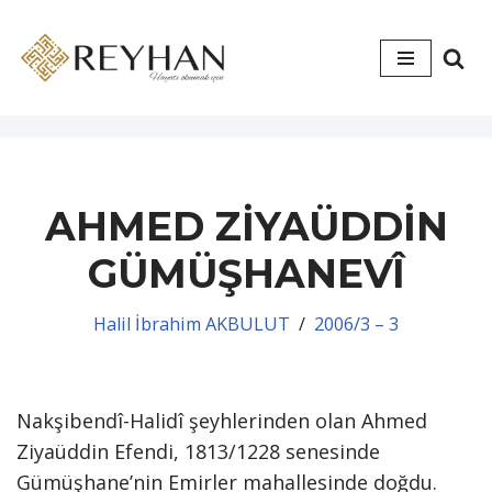
İçeriğe
geç
AHMED ZİYAÜDDİN
GÜMÜŞHANEVÎ
Halil İbrahim AKBULUT
2006/3 – 3
Nakşibendî-Halidî şeyhlerinden olan Ahmed
Ziyaüddin Efendi, 1813/1228 senesinde
Gümüşhane’nin Emirler mahallesinde doğdu.