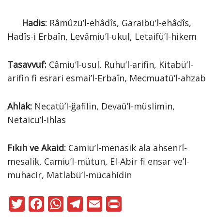
Hadis:
Râmûzü’l-ehâdîs, Garaibü’l-ehâdîs,
Hadîs-i Erbaîn, Levâmiu’l-ukul, Letaifü’l-hikem
Tasavvuf:
Câmiu’l-usul, Ruhu’l-arifin, Kitabü’l-
arifin fi esrari esmai’l-Erbaîn, Mecmuatü’l-ahzab
Ahlak:
Necatü’l-ğafilin, Devaü’l-müslimin,
Netaicü’l-ihlas
Fıkıh ve Akaid:
Camiu’l-menasik ala ahseni’l-
mesalik, Camiu’l-mütun, El-Abir fi ensar ve’l-
muhacir, Matlabü’l-mücahidin
T
F
W
T
E
Pr