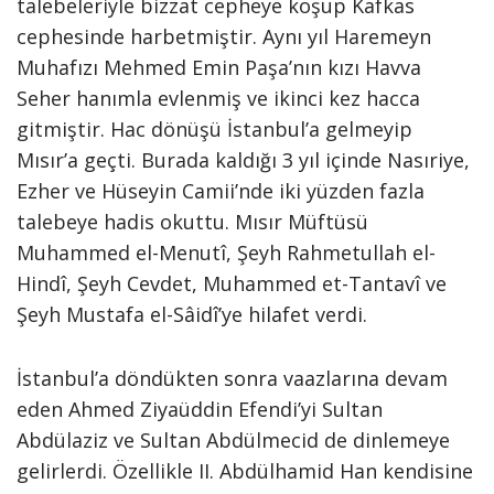
talebeleriyle bizzat cepheye koşup Kafkas
cephesinde harbetmiştir. Aynı yıl Haremeyn
Muhafızı Mehmed Emin Paşa’nın kızı Havva
Seher hanımla evlenmiş ve ikinci kez hacca
gitmiştir. Hac dönüşü İstanbul’a gelmeyip
Mısır’a geçti. Burada kaldığı 3 yıl içinde Nasıriye,
Ezher ve Hüseyin Camii’nde iki yüzden fazla
talebeye hadis okuttu. Mısır Müftüsü
Muhammed el-Menutî, Şeyh Rahmetullah el-
Hindî, Şeyh Cevdet, Muhammed et-Tantavî ve
Şeyh Mustafa el-Sâidî’ye hilafet verdi.
İstanbul’a döndükten sonra vaazlarına devam
eden Ahmed Ziyaüddin Efendi’yi Sultan
Abdülaziz ve Sultan Abdülmecid de dinlemeye
gelirlerdi. Özellikle II. Abdülhamid Han kendisine