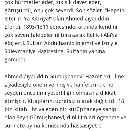
çok hürmetler eder, sık sık davet eder,
görüşürdü, onu çok severdi. Son sözleri “Hepsini
isterim Ya Kibriya!” olan Ahmed Ziyaüddin
Efendi, 1893/1311 senesinde, ardında kendini
çok seven talebelerini bırakarak Refik-i Ala’ya
göç etti. Sultan Abdulhamid’in emri ve izniyle
Süleymaniye Haziresine, Sultanın yanına
gömüldü.
Ahmed Ziyaüddin Gümüşhanevî Hazretleri, ilme
ziyadesiyle önem vermiş ve halifelerinde her
şeyden önce ilmî yeterliliğin olmasına dikkat
etmiştir. Kitaplarını ücretsiz olarak dağıtırdı. 18
bin kitabı ihtiva eden bir kütüphaneye sahip
olan Şeyh Gümüşhanevî, dinî ilimleri öğrenme ve
sünnete uyma konusunda hassasiyetle