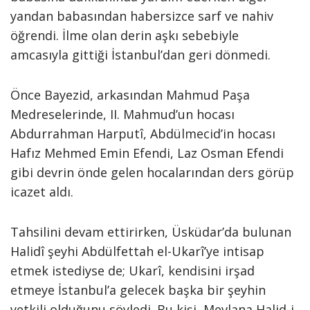
yandan babasından habersizce sarf ve nahiv
öğrendi. İlme olan derin aşkı sebebiyle
amcasıyla gittiği İstanbul’dan geri dönmedi.
Önce Bayezid, arkasından Mahmud Paşa
Medreselerinde, II. Mahmud’un hocası
Abdurrahman Harputî, Abdülmecid’in hocası
Hafız Mehmed Emin Efendi, Laz Osman Efendi
gibi devrin önde gelen hocalarından ders görüp
icazet aldı.
Tahsilini devam ettirirken, Üsküdar’da bulunan
Halidî şeyhi Abdülfettah el-Ukarî’ye intisap
etmek istediyse de; Ukarî, kendisini irşad
etmeye İstanbul’a gelecek başka bir şeyhin
yetkili olduğunu söyledi. Bu kişi, Mevlana Halid-i