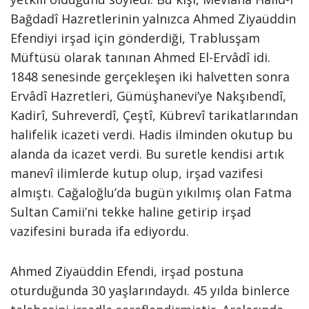
Bağdadî Hazretlerinin yalnızca Ahmed Ziyaüddin
Efendiyi irşad için gönderdiği, Trablusşam
Müftüsü olarak tanınan Ahmed El-Ervâdî idi.
1848 senesinde gerçekleşen iki halvetten sonra
Ervâdî Hazretleri, Gümüşhanevi’ye Nakşıbendî,
Kadirî, Suhreverdî, Çeştî, Kübrevî tarikatlarından
halifelik icazeti verdi. Hadis ilminden okutup bu
alanda da icazet verdi. Bu suretle kendisi artık
manevî ilimlerde kutup olup, irşad vazifesi
almıştı. Cağaloğlu’da bugün yıkılmış olan Fatma
Sultan Camii’ni tekke haline getirip irşad
vazifesini burada ifa ediyordu.
Ahmed Ziyaüddin Efendi, irşad postuna
oturduğunda 30 yaşlarındaydı. 45 yılda binlerce