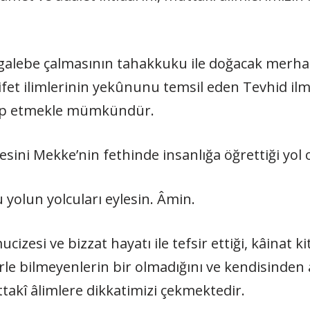
galebe çalmasının tahakkuku ile doğacak merhame
rifet ilimlerinin yekûnunu temsil eden Tevhid ilm
akip etmekle mümkündür.
vesini Mekke’nin fethinde insanlığa öğrettiği yol 
lu yolun yolcuları eylesin. Âmin.
cizesi ve bizzat hayatı ile tefsir ettiği, kâinat k
le bilmeyenlerin bir olmadığını ve kendisinden a
akî âlimlere dikkatimizi çekmektedir.