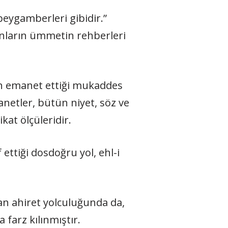
 peygamberleri gibidir.”
onların ümmetin rehberleri
in emanet ettiği mukaddes
anetler, bütün niyet, söz ve
kat ölçüleridir.
 ettiği dosdoğru yol, ehl-i
lan ahiret yolculuğunda da,
farz kılınmıştır.