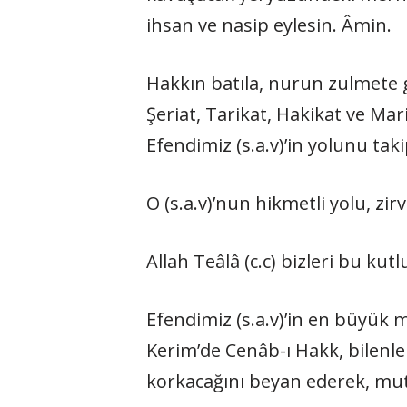
ihsan ve nasip eylesin. Âmin.
Hakkın batıla, nurun zulmete 
Şeriat, Tarikat, Hakikat ve Ma
Efendimiz (s.a.v)’in yolunu t
O (s.a.v)’nun hikmetli yolu, zir
Allah Teâlâ (c.c) bizleri bu kut
Efendimiz (s.a.v)’in en büyük mu
Kerim’de Cenâb-ı Hakk, bilenler
korkacağını beyan ederek, mutt