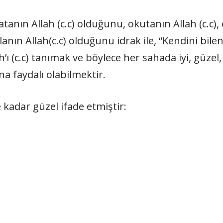
nın Allah (c.c) olduğunu, okutanın Allah (c.c), ö
ın Allah(c.c) olduğunu idrak ile, “Kendini bilen
ah’ı (c.c) tanımak ve böylece her sahada iyi, güzel,
a faydalı olabilmektir.
adar güzel ifade etmiştir: