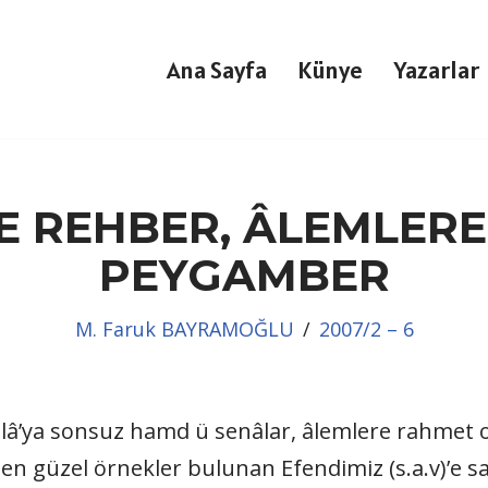
Ana Sayfa
Künye
Yazarlar
E REHBER, ÂLEMLER
PEYGAMBER
M. Faruk BAYRAMOĞLU
2007/2 – 6
âlâ’ya sonsuz hamd ü senâlar, âlemlere rahmet 
 en güzel örnekler bulunan Efendimiz (s.a.v)’e sa