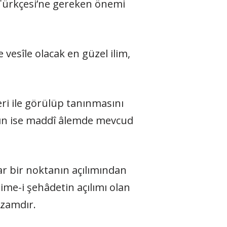
 Türkçesi’ne gereken önemi
vesîle olacak en güzel ilim,
ri ile görülüp tanınmasını
ının ise maddî âlemde mevcud
ar bir noktanın açılımından
ime-i şehâdetin açılımı olan
izamdır.