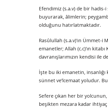
Efendimiz (s.a.v) de bir hadis-i
buyurarak, âlimlerin; peygamb
olduğunu hatırlatmaktadır.
Rasûlullah (s.a.v)’ın Ümmet-i
emanetler; Allah (c.c)’ın kitab
davranışlarımızın kendisi ile d
İşte bu iki emanetin, insanlığı 
sünnet ve’lcemaat yoludur. Bu 
Sefere çıkan her bir yolcunun, 
beşikten mezara kadar ihtiyaç 