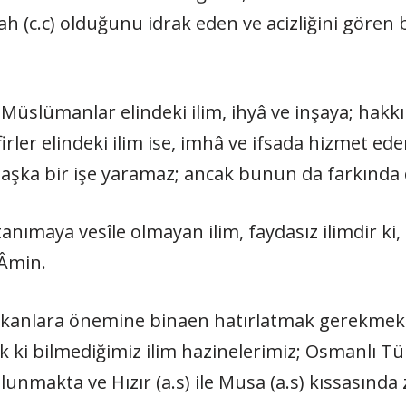
h (c.c) olduğunu idrak eden ve acizliğini gören bi
Müslümanlar elindeki ilim, ihyâ ve inşaya; hakkı 
rler elindeki ilim ise, imhâ ve ifsada hizmet ede
aşka bir işe yaramaz; ancak bunun da farkında d
 tanımaya vesîle olmayan ilim, faydasız ilimdir ki, 
Âmin.
 çıkanlara önemine binaen hatırlatmak gerekmek
k ki bilmediğimiz ilim hazinelerimiz; Osmanlı Tür
nmakta ve Hızır (a.s) ile Musa (a.s) kıssasında 