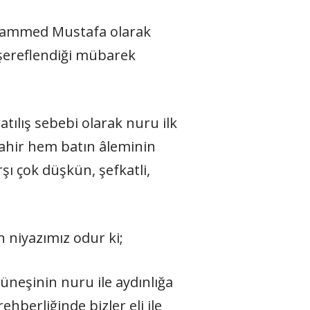
hammed Mustafa olarak
 şereflendiği mübarek
atılış sebebi olarak nuru ilk
zahir hem batın âleminin
şı çok düşkün, şefkatli,
n niyazımız odur ki;
üneşinin nuru ile aydınlığa
hberliğinde bizler eli ile