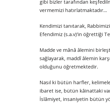
gibi bizler tarafından keşfed
vermemizi hatırlatmaktadır…
Kendimizi tanıtarak, Rabbimizi
Efendimiz (s.a.v)’in öğrettiği Te
Madde ve mânâ âlemini birleşti
sağlayarak, maddî âlemin karş
olduğunu öğretmektedir.
Nasıl ki bütün harfler, kelime
ibaret ise, bütün kâinattaki v
İslâmiyet, insaniyetin bütün y