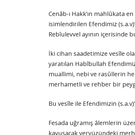
Cenâb-ı Hakk’ın mahlûkata e
isimlendirilen Efendimiz (s.a.
Rebîulevvel ayının içerisinde 
İki cihan saadetimize vesîle ol
yaratılan Habîbullah Efendimiz
muallimi, nebi ve rasûllerin he
merhametli ve rehber bir pey
Bu vesîle ile Efendimizin (s.a.
Fesada uğramış âlemlerin üzeri
kavuşacak yeryüzündeki merhame