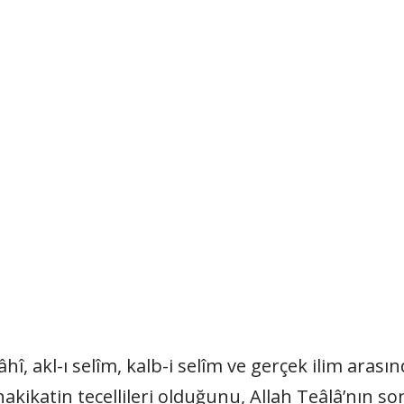
lâhî, akl-ı selîm, kalb-i selîm ve gerçek ilim ara
kikatin tecellileri olduğunu, Allah Teâlâ’nın son