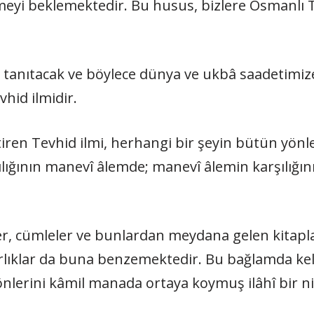
ilmeyi beklemektedir. Bu husus, bizlere Osmanlı
 tanıtacak ve böylece dünya ve ukbâ saadetimize 
vhid ilmidir.
ren Tevhid ilmi, herhangi bir şeyin bütün yönle
ılığının manevî âlemde; manevî âlemin karşılığ
ler, cümleler ve bunlardan meydana gelen kitapl
arlıklar da buna benzemektedir. Bu bağlamda kel
önlerini kâmil manada ortaya koymuş ilâhî bir n