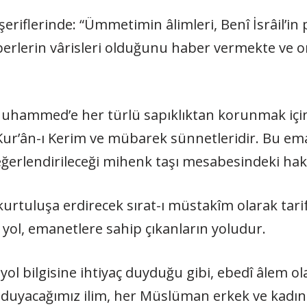
 şeriflerinde: “Ümmetimin âlimleri, Benî İsrâil’in
erlerin vârisleri olduğunu haber vermekte ve 
 Muhammed’e her türlü sapıklıktan korunmak iç
ı Kur’ân-ı Kerim ve mübarek sünnetleridir. Bu em
eğerlendirileceği mihenk taşı mesabesindeki haki
kurtuluşa erdirecek sırat-ı müstakîm olarak tarif
yol, emanetlere sahip çıkanların yoludur.
yol bilgisine ihtiyaç duyduğu gibi, ebedî âlem o
duyacağımız ilim, her Müslüman erkek ve kadına 