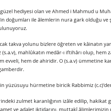
n güzel hediyesi olan ve Ahmed i Mahmud u Mu
v)’in doğumları ile âlemlerin nura gark olduğu ve
bulunuyoruz.
acak takva yolunu bizlere öğreten ve kâinatın yar
 (s.a.v), mahlûkatın medâr-ı iftihârı olup, hem 
m evveli, hem de ahiridir. O (s.a.v) ümmetine kar
gamberdir.
v)’in yüzüsuyu hürmetine biricik Rabbimiz (c.c)’de
ndeki zulmet karanlığının izâle edilip, hakikat g
t ve adalet iktidarını, muttakî âlimlerimizin re