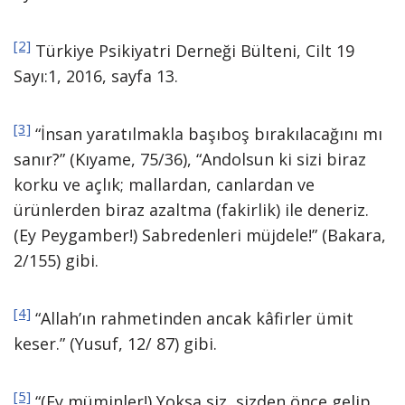
[2]
Türkiye Psikiyatri Derneği Bülteni, Cilt 19
Sayı:1, 2016, sayfa 13.
[3]
“İnsan yaratılmakla başıboş bırakılacağını mı
sanır?” (Kıyame, 75/36), “Andolsun ki sizi biraz
korku ve açlık; mallardan, canlardan ve
ürünlerden biraz azaltma (fakirlik) ile deneriz.
(Ey Peygamber!) Sabredenleri müjdele!” (Bakara,
2/155) gibi.
[4]
“Allah’ın rahmetinden ancak kâfirler ümit
keser.” (Yusuf, 12/ 87) gibi.
[5]
“(Ey müminler!) Yoksa siz, sizden önce gelip