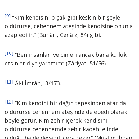
[9]
“Kim kendisini bıçak gibi keskin bir şeyle
öldürürse, cehennem ateşinde kendisine onunla
azap edilir.” (Buhâri, Cenâiz, 84) gibi.
[10]
“Ben insanları ve cinleri ancak bana kulluk
etsinler diye yarattım” (Zâriyat, 51/56).
[11]
Âl-i İmrân, 3/173.
[12]
“Kim kendini bir dağın tepesinden atar da
öldürürse cehennem ateşinde de ebedi olarak
böyle görür. Kim zehir içerek kendisini
öldürürse cehennemde zehir kadehi elinde
olduğu halde devamlı ceza çeker” (Müslim, İman,