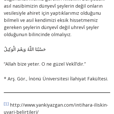
asıl nasibimizin dünyevî şeylerin değil onların
vesilesiyle ahiret için yaptıklarımız olduğunu
bilmeli ve asıl kendimizi eksik hissetmemiz
gereken şeylerin dünyevî değil uhrevî şeyler
olduğunun bilincinde olmalıyız.
حَسْبُنَا اللّهُ وَنِعْمَ الْوَكِيلُ
“Allah bize yeter. O ne güzel Vekîl’dir.”
* Arş. Gör., İnönü Üniversitesi İlahiyat Fakültesi.
[1]
http://www.yankiyazgan.com/intihara-iliskin-
uyari-belirtileri/