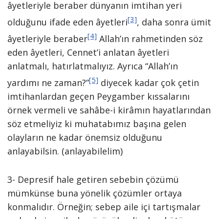
âyetleriyle beraber dünyanın imtihan yeri
[3]
olduğunu ifade eden âyetleri
, daha sonra ümit
[4]
âyetleriyle beraber
Allah’ın rahmetinden söz
eden âyetleri, Cennet’i anlatan âyetleri
anlatmalı, hatırlatmalıyız. Ayrıca “Allah’ın
[5]
yardımı ne zaman?”
diyecek kadar çok çetin
imtihanlardan geçen Peygamber kıssalarını
örnek vermeli ve sahâbe-i kirâmın hayatlarından
söz etmeliyiz ki muhatabımız başına gelen
olayların ne kadar önemsiz olduğunu
anlayabilsin. (anlayabilelim)
3- Depresif hale getiren sebebin çözümü
mümkünse buna yönelik çözümler ortaya
konmalıdır. Örneğin; sebep aile içi tartışmalar