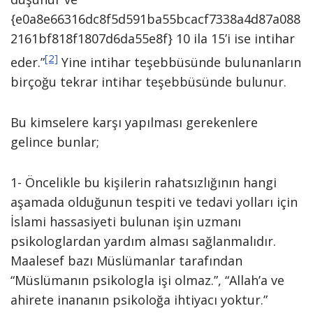
{e0a8e66316dc8f5d591ba55bcacf7338a4d87a088
2161bf818f1807d6da55e8f} 10 ila 15’i ise intihar
[2]
eder.”
Yine intihar teşebbüsünde bulunanların
birçoğu tekrar intihar teşebbüsünde bulunur.
Bu kimselere karşı yapılması gerekenlere
gelince bunlar;
1- Öncelikle bu kişilerin rahatsızlığının hangi
aşamada olduğunun tespiti ve tedavi yolları için
İslami hassasiyeti bulunan işin uzmanı
psikologlardan yardım alması sağlanmalıdır.
Maalesef bazı Müslümanlar tarafından
“Müslümanın psikologla işi olmaz.”, “Allah’a ve
ahirete inananın psikoloğa ihtiyacı yoktur.”