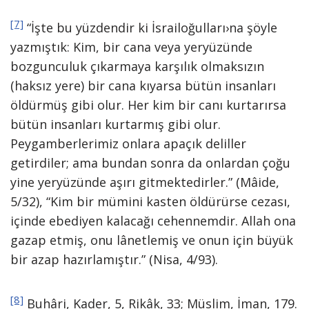
[7]
“İşte bu yüzdendir ki İsrailoğulları›na şöyle
yazmıştık: Kim, bir cana veya yeryüzünde
bozgunculuk çıkarmaya karşılık olmaksızın
(haksız yere) bir cana kıyarsa bütün insanları
öldürmüş gibi olur. Her kim bir canı kurtarırsa
bütün insanları kurtarmış gibi olur.
Peygamberlerimiz onlara apaçık deliller
getirdiler; ama bundan sonra da onlardan çoğu
yine yeryüzünde aşırı gitmektedirler.” (Mâide,
5/32), “Kim bir mümini kasten öldürürse cezası,
içinde ebediyen kalacağı cehennemdir. Allah ona
gazap etmiş, onu lânetlemiş ve onun için büyük
bir azap hazırlamıştır.” (Nisa, 4/93).
[8]
Buhâri, Kader, 5, Rikâk, 33; Müslim, İman, 179.