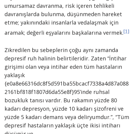
umursamaz davranma, risk içeren tehlikeli
davranışlarda bulunma, düşünmeden hareket
etme; yakınındaki insanlarla vedalaşmak için
[1]
aramak; değerli eşyalarını başkalarına vermek.
Zikredilen bu sebeplerin çoğu aynı zamanda
depresif ruh halinin belirtileridir. Zaten “İntihar
girişimi olan veya intihar eden tüm hastaların
yaklaşık
{e0a8e66316dc8f5d591ba55bcacf7338a4d87a088
2161bf818f1807d6da55e8f}95’inde ruhsal
bozukluk tanısı vardır. Bu rakamın yüzde 80
kadarı depresyon, yüzde 10 kadarı şizofreni ve
yüzde 5 kadarı demans veya deliryumdur.”, “Tüm
depresif hastaların yaklaşık üçte ikisi intiharı
düşünür ve