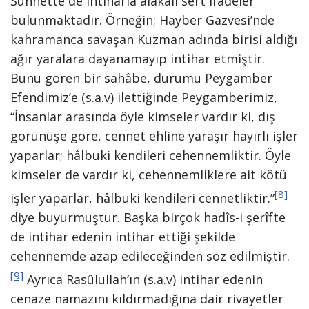
Sünnette de intiharla alakalı sert ifadeler
bulunmaktadır. Örneğin; Hayber Gazvesi’nde
kahramanca savaşan Kuzman adında birisi aldığı
ağır yaralara dayanamayıp intihar etmiştir.
Bunu gören bir sahâbe, durumu Peygamber
Efendimiz’e (s.a.v) ilettiğinde Peygamberimiz,
“İnsanlar arasında öyle kimseler vardır ki, dış
görünüşe göre, cennet ehline yaraşır hayırlı işler
yaparlar; hâlbuki kendileri cehennemliktir. Öyle
kimseler de vardır ki, cehennemliklere ait kötü
[8]
işler yaparlar, hâlbuki kendileri cennetliktir.”
diye buyurmuştur. Başka birçok hadîs-i şerîfte
de intihar edenin intihar ettiği şekilde
cehennemde azap edileceğinden söz edilmiştir.
[9]
Ayrıca Rasûlullah’ın (s.a.v) intihar edenin
cenaze namazını kıldırmadığına dair rivayetler