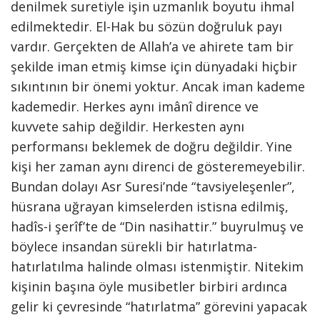
denilmek suretiyle işin uzmanlık boyutu ihmal
edilmektedir. El-Hak bu sözün doğruluk payı
vardır. Gerçekten de Allah’a ve ahirete tam bir
şekilde iman etmiş kimse için dünyadaki hiçbir
sıkıntının bir önemi yoktur. Ancak iman kademe
kademedir. Herkes aynı imânî dirence ve
kuvvete sahip değildir. Herkesten aynı
performansı beklemek de doğru değildir. Yine
kişi her zaman aynı direnci de gösteremeyebilir.
Bundan dolayı Asr Suresi’nde “tavsiyeleşenler”,
hüsrana uğrayan kimselerden istisna edilmiş,
hadîs-i şerîf’te de “Din nasihattir.” buyrulmuş ve
böylece insandan sürekli bir hatırlatma-
hatırlatılma halinde olması istenmiştir. Nitekim
kişinin başına öyle musibetler birbiri ardınca
gelir ki çevresinde “hatırlatma” görevini yapacak