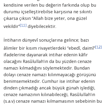
kendisine verilen bu değerin farkında olup bu
durumu içselleştirebilse karşısına ne sıkıntı
çıkarsa çıksın “Allah bize yeter, ona güzel
[11]
vekildir”
diyebilecektir.
İntiharın dünyevî sonuçlarına gelince; bazı
[12]
âlimler bir kısım rivayetlerdeki “ebedî, daimî”
ifadelerine dayanarak intihar edenin kâfir
olacağını Rasûlullah’ın da bu yüzden cenaze
namazı kılmadığını söylemektedir. Bundan
dolayı cenaze namazı kılınmayacağı görüşünü
benimsemektedir. Cumhur ise intihar edenin
dinden çıkmadığı ancak büyük günah işlediği,
cenaze namazının kılınabileceği, Rasûlullah’ın
(s.a.v) cenaze namazı kılmamasının sebebinin bu