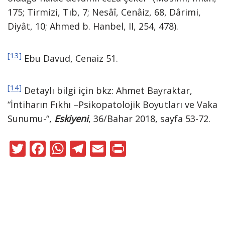
175; Tirmizi, Tıb, 7; Nesâî, Cenâiz, 68, Dârimi,
Diyât, 10; Ahmed b. Hanbel, II, 254, 478).
[13]
Ebu Davud, Cenaiz 51.
[14]
Detaylı bilgi için bkz: Ahmet Bayraktar,
“İntiharın Fıkhı –Psikopatolojik Boyutları ve Vaka
Sunumu-“,
Eskiyeni
, 36/Bahar 2018, sayfa 53-72.
T
F
W
T
E
Pr
w
ac
h
el
m
in
itt
e
at
e
ai
t
er
b
s
gr
l
o
A
a
Neve
|
WordPress