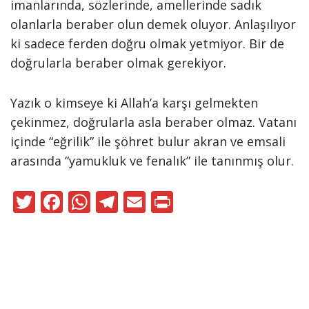
imanlarında, sözlerinde, amelle­rinde sadık
olanlarla beraber olun demek oluyor. Anlaşılıyor
ki sadece ferden doğru olmak yetmiyor. Bir de
doğrularla beraber olmak gere­kiyor.
Yazık o kimseye ki Allah’a kar­şı gelmekten
çekinmez, doğrularla asla beraber olmaz. Vatanı
içinde “eğrilik” ile şöhret bulur akran ve emsali
arasında “yamukluk ve fena­lık” ile tanınmış olur.
T
F
W
T
E
Pr
w
ac
h
el
m
in
itt
e
at
e
ai
t
er
b
s
gr
l
o
A
a
Neve
|
WordPress