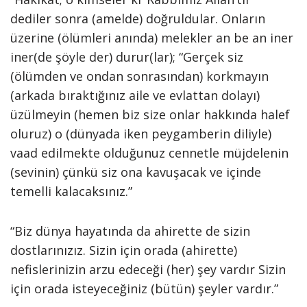
dediler sonra (amel­de) doğruldular. Onların
üzeri­ne (ölümleri anında) melekler an be an iner
iner(de şöyle der) durur(lar); “Gerçek siz
(ölümden ve ondan sonrasından) korkmayın
(arkada bıraktığınız aile ve evlat­tan dolayı)
üzülmeyin (hemen biz size onlar hakkında halef
oluruz) o (dünyada iken peygamberin diliyle)
vaad edilmekte olduğunuz cennetle müjdelenin
(sevinin) çünkü siz ona kavuşacak ve içinde
temelli kalacak­sınız.”
“Biz dünya hayatında da ahirette de sizin
dostlarınızız. Sizin için orada (ahirette)
nefislerinizin arzu edeceği (her) şey vardır Sizin
için orada isteyeceğiniz (bütün) şeyler vardır.”