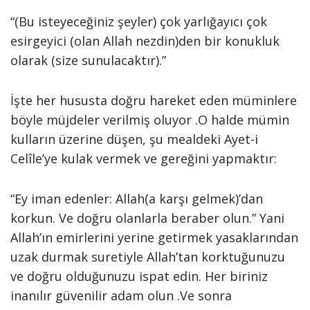
“(Bu isteyeceğiniz şeyler) çok yarlığayıcı çok
esirgeyici (olan Al­lah nezdin)den bir konukluk
olarak (size sunulacaktır).”
İşte her hususta doğru hareket eden müminlere
böyle müjdeler verilmiş oluyor .O halde mümin
kulların üzerine düşen, şu mealde­ki Ayet-i
Celîle’ye kulak vermek ve gereğini yapmaktır:
“Ey iman edenler: Allah(a karşı gelmek)’dan
korkun. Ve doğ­ru olanlarla beraber olun.” Yani
Allah’ın emirlerini yerine getirmek yasaklarından
uzak durmak suretiy­le Allah’tan korktuğunuzu
ve doğru olduğunuzu ispat edin. Her biriniz
inanılır güvenilir adam olun .Ve son­ra