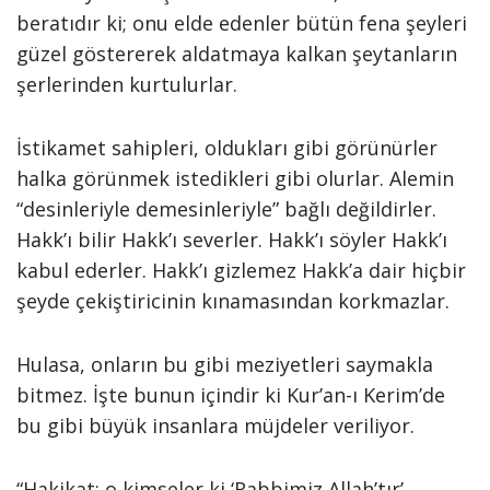
beratıdır ki; onu elde edenler bü­tün fena şeyleri
güzel göstererek aldatmaya kalkan şeytanların
şerle­rinden kurtulurlar.
İstikamet sahipleri, oldukları gibi görünürler
halka görünmek istedikleri gibi olurlar. Alemin
“desinleriyle demesinleriyle” bağlı de­ğildirler.
Hakk’ı bilir Hakk’ı severler. Hakk’ı söyler Hakk’ı
kabul ederler. Hakk’ı gizlemez Hakk’a dair hiçbir
şeyde çekiştiricinin kınamasından korkmazlar.
Hulasa, onların bu gibi mezi­yetleri saymakla
bitmez. İşte bunun içindir ki Kur’an-ı Kerim’de
bu gibi büyük insanlara müjdeler veriliyor.
“Hakikat; o kimseler ki ‘Rabbimiz Allah’tır’