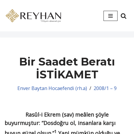
İçeriğe
geç
Bir Saadet Beratı
İSTİKAMET
Enver Baytan Hocaefendi (rh.a)
2008/1 – 9
Rasûl-i Ekrem (sav) meâlen şöy­le
buyurmuştur: “Dosdoğru ol, insanlara karşı
1
huyun güzel ol­sun.”
Yani mümkün olduğu ve