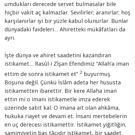
umdukları derecede servet bulmasalar bile
hiçbir vakit aç kalmazlar. Sevilirler; aranırlar; hoş
karşılanırlar iyi bir yüz­le kabul olunurlar. Bunlar
dünyadaki faideleri… Ahiretteki mükâfatları da
ayrı.
İşte dünya ve ahiret saadetini kazandıran
istikamet… Rasûl-i Zîşan Efendimiz “Allah’a iman
2
ettim de sonra istikamet et”
buyurmuş.
Boşuna değil. Çünkü İslâm adeta her hususta
istikametten ibarettir. Bir kere Allaha iman
ettin mi o ima­nı istikametle imza ederek
üzerinde sabit kal. O imana ait olan ahkâma,
hukuka riayet ve devam et. İnsani mertebelerin
en uç derecesi istika­mettir. İstikamet yiğitliğin,
samimiye­tin baş tâcıdır istikamet, bir saadet