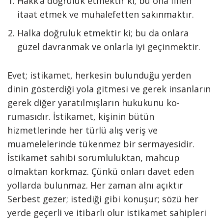
Hakk’a doğruluk etmektir ki; bu ona fiilen
itaat etmek ve muha­lefetten sakınmaktır.
Halka doğruluk etmektir ki; bu da onlara
güzel davranmak ve onlarla iyi geçinmektir.
Evet; istikamet, herkesin bulun­duğu yerden
dinin gösterdiği yola gitmesi ve gerek insanların
gerek diğer yaratılmışların hukukunu ko­
rumasıdır. İstikamet, kişinin bütün
hizmetlerinde her türlü alış veriş ve
muamelelerinde tükenmez bir ser­mayesidir.
İstikamet sahibi sorumlu­luktan, mahcup
olmaktan korkmaz. Çünkü onları davet eden
yollarda bulunmaz. Her zaman alnı açıktır
Serbest gezer; istediği gibi konuşur; sözü her
yerde geçerli ve itibarlı olur istikamet sahipleri