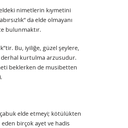
eldeki nimetlerin kıymetini
ırsızlık” da elde olmayanı
te bulunmaktır.
tir. Bu, iyiliğe, güzel şeylere,
an derhal kurtulma arzusudur.
imeti beklerken de musibetten
.
çarçabuk elde etmeyi; kötülükten
t eden birçok ayet ve hadis