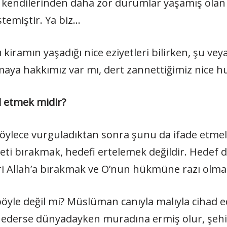
ara kendilerinden daha zor durumlar yaşamış olan
stemiştir. Ya biz…
iramın yaşadığı nice eziyetleri bilirken, şu vey
a hakkımız var mı, dert zannettiğimiz nice hus
l etmek midir?
öylece vurguladıktan sonra şunu da ifade etmel
reti bırakmak, hedefi ertelemek değildir. Hedef 
ri Allah’a bırakmak ve O’nun hükmüne razı olmak
öyle değil mi? Müslüman canıyla malıyla cihad ed
ip ederse dünyadayken muradına ermiş olur, şeh