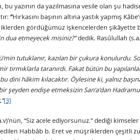
, bu yazının da yazılmasına vesile olan şu hadis
tır:
“
Hırkasını başının altına yastık yapmış Kâbe’
üşriklerden gördüğümüz işkencelerden şikâyette
çin dua etmeyecek misiniz?”
dedik. Rasûlullah (s.a.
min tutuklanır, kazılan bir çukura konulurdu. Son
demir tırmıklarla taranırdı. Fakat bütün bu yapıla
 dini hâkim kılacaktır. Öylesine ki, yalnız başına
bir şeyden endişe etmeksizin San‘a’dan Hadramut
.
”
[3]
.a.v)’nün, “Siz acele ediyorsunuz.” dediği kimsel
edilen Habbâb b. Eret ve müşriklerden çeşitli z