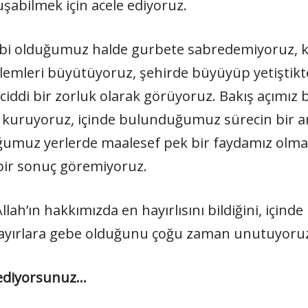
uşabilmek için acele ediyoruz.
ibi olduğumuz halde gurbete sabredemiyoruz, ko
blemleri büyütüyoruz, şehirde büyüyüp yetiştikt
ciddi bir zorluk olarak görüyoruz. Bakış açımı
i kuruyoruz, içinde bulunduğumuz sürecin bir an
ğumuz yerlerde maalesef pek bir faydamız olmada
ı bir sonuç göremiyoruz.
llah’ın hakkımızda en hayırlısını bildiğini, içi
 hayırlara gebe olduğunu çoğu zaman unutuyoru
 ediyorsunuz…