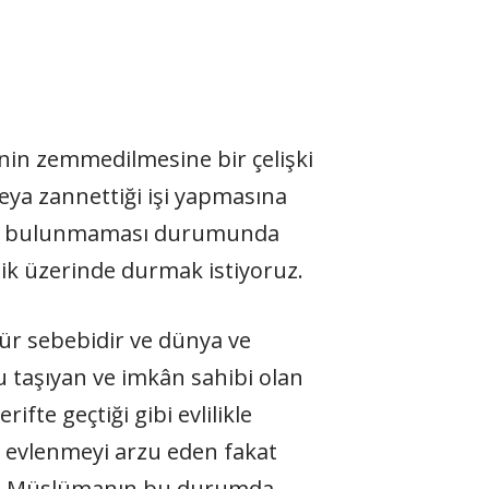
rinin zemmedilmesine bir çelişki
veya zannettiği işi yapmasına
kilde bulunmaması durumunda
ilik üzerinde durmak istiyoruz.
kür sebebidir ve dünya ve
u taşıyan ve imkân sahibi olan
ifte geçtiği gibi evlilikle
na evlenmeyi arzu eden fakat
alan Müslümanın bu durumda