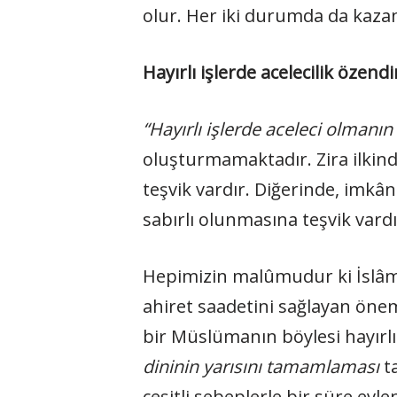
olur. Her iki durumda da kaz
Hayırlı işlerde acelecilik özend
“Hayırlı işlerde aceleci olmanın
oluşturmamaktadır. Zira ilkinde
teşvik vardır. Diğerinde, imk
sabırlı olunmasına teşvik vardı
Hepimizin malûmudur ki İslâmî 
ahiret saadetini sağlayan önem
bir Müslümanın böylesi hayırlı bi
dininin yarısını tamamlaması
ta
çeşitli sebeplerle bir süre e