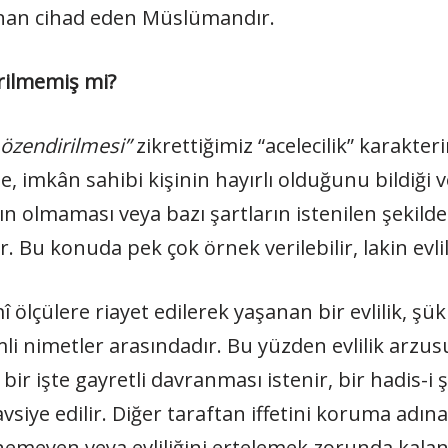
anan cihad eden Müslümandır.
irilmemiş mi?
 özendirilmesi”
zikrettiğimiz “acelecilik” karakte
, imkân sahibi kişinin hayırlı olduğunu bildiği 
ânın olmaması veya bazı şartların istenilen şe
r. Bu konuda pek çok örnek verilebilir, lakin evl
ölçülere riayet edilerek yaşanan bir evlilik, şü
li nimetler arasındadır. Bu yüzden evlilik arzus
r işte gayretli davranması istenir, bir hadis-i şer
vsiye edilir. Diğer taraftan iffetini koruma adı
vlenemeyen veya evliliğini ertelemek zorunda k