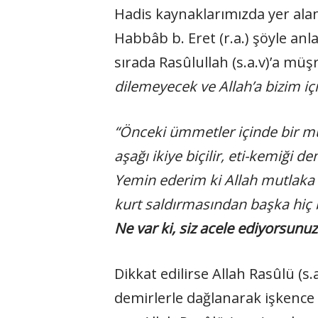
Hadis kaynaklarımızda yer alan
Habbâb b. Eret (r.a.) şöyle anla
sırada Rasûlullah (s.a.v)’a m
dilemeyecek ve Allah’a bizim i
“Önceki ümmetler içinde bir mü’
aşağı ikiye biçilir, eti-kemiği 
Yemin ederim ki Allah mutlaka bu
kurt saldırmasından başka hiç 
Ne var ki, siz acele ediyorsunuz
Dikkat edilirse Allah Rasûlü (s
demirlerle dağlanarak işkence 