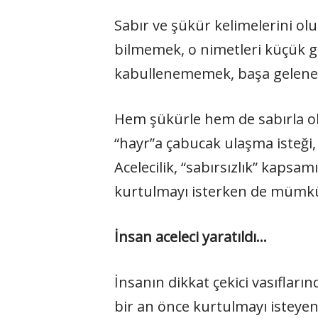
Sabır ve şükür kelimelerini ol
bilmemek, o nimetleri küçük g
kabullenememek, başa gelene r
Hem şükürle hem de sabırla olduk
“hayr”a çabucak ulaşma isteği,
Acelecilik, “sabırsızlık” kaps
kurtulmayı isterken de mümkün
İnsan aceleci yaratıldı…
İnsanın dikkat çekici vasıfların
bir an önce kurtulmayı isteyen