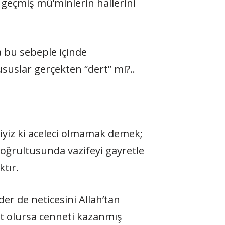
 geçmiş mü’minlerin hallerini
a bu sebeple içinde
uslar gerçekten “dert” mi?..
iyiz ki aceleci olmamak demek;
doğrultusunda vazifeyi gayretle
tır.
er de neticesini Allah’tan
it olursa cenneti kazanmış