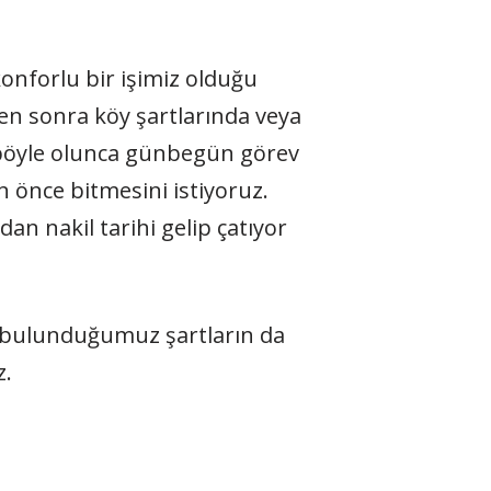
nforlu bir işimiz olduğu
en sonra köy şartlarında veya
z böyle olunca günbegün görev
 önce bitmesini istiyoruz.
n nakil tarihi gelip çatıyor
nde bulunduğumuz şartların da
z.