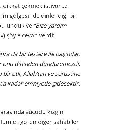
e dikkat çekmek istiyoruz.
nin gölgesinde dinlendiği bir
 bulunduk ve
“Bize yardım
v) şöyle cevap verdi:
ra da bir testere ile başından
nlar onu dininden döndüremezdi.
 bir atlı, Allah’tan ve sürüsüne
’a kadar emniyetle gidecektir.
er arasında vücudu kızgın
ulümler gören diğer sahâbîler