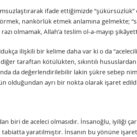
umsuzlaştırarak ifade ettiğimizde “şükürsüzlük” 
örmek, nankörlük etmek anlamına gelmekte; “sab
azı olmamak, Allah’a teslim ol-a-mayıp şikâyet
ça ilişkili bir kelime daha var ki o da “acelecilik”
 diğer taraftan kötülükten, sıkıntılı hususlard
amında da değerlendirilebilir lakin şükre sebep n
 olduğundan ayrı bir nokta olarak işaret edildi
dan biri de aceleci olmasıdır. İnsanoğlu, iyiliği 
 tabiatta yaratılmıştır. İnsanın bu yönüne işare