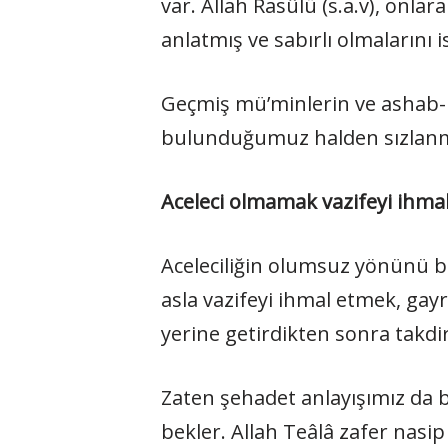
var. Allah Rasûlü (s.a.v), onl
anlatmış ve sabırlı olmalarını i
Geçmiş mü’minlerin ve ashab-ı k
bulunduğumuz halden sızlanmay
Aceleci olmamak vazifeyi ihma
Aceleciliğin olumsuz yönünü b
asla vazifeyi ihmal etmek, gay
yerine getirdikten sonra takdi
Zaten şehadet anlayışımız da b
bekler. Allah Teâlâ zafer nas