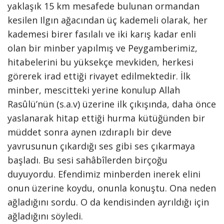
yaklaşık 15 km mesafede bulunan ormandan
kesilen Ilgın ağacından üç kademeli olarak, her
kademesi birer fasılalı ve iki karış kadar enli
olan bir minber yapılmış ve Peygamberimiz,
hitabelerini bu yüksekçe mevkiden, herkesi
görerek irad ettiği rivayet edilmektedir. İlk
minber, mescitteki yerine konulup Allah
Rasûlü’nün (s.a.v) üzerine ilk çıkışında, daha önce
yaslanarak hitap ettiği hurma kütüğünden bir
müddet sonra aynen ızdıraplı bir deve
yavrusunun çıkardığı ses gibi ses çıkarmaya
başladı. Bu sesi sahâbîlerden birçoğu
duyuyordu. Efendimiz minberden inerek elini
onun üzerine koydu, onunla konuştu. Ona neden
ağladığını sordu. O da kendisinden ayrıldığı için
ağladığını söyledi.