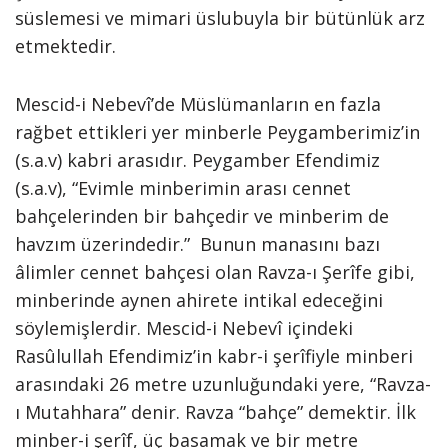
süslemesi ve mimari üslubuyla bir bütünlük arz
etmektedir.
Mescid-i Nebevî’de Müslümanların en fazla
rağbet ettikleri yer minberle Peygamberimiz’in
(s.a.v) kabri arasıdır. Peygamber Efendimiz
(s.a.v), “Evimle minberimin arası cennet
bahçelerinden bir bahçedir ve minberim de
havzım üzerindedir.” Bunun manasını bazı
âlimler cennet bahçesi olan Ravza-ı Şerîfe gibi,
minberinde aynen ahirete intikal edeceğini
söylemişlerdir. Mescid-i Nebevî içindeki
Rasûlullah Efendimiz’in kabr-i şerîfiyle minberi
arasındaki 26 metre uzunluğundaki yere, “Ravza-
ı Mutahhara” denir. Ravza “bahçe” demektir. İlk
minber-i şerîf, üç basamak ve bir metre