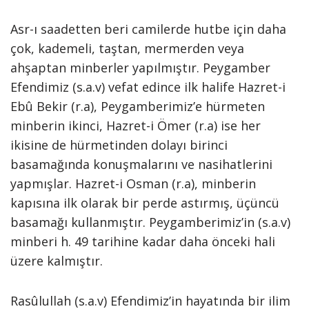
Asr-ı saadetten beri camilerde hutbe için daha
çok, kademeli, taştan, mermerden veya
ahşaptan minberler yapılmıştır. Peygamber
Efendimiz (s.a.v) vefat edince ilk halife Hazret-i
Ebû Bekir (r.a), Peygamberimiz’e hürmeten
minberin ikinci, Hazret-i Ömer (r.a) ise her
ikisine de hürmetinden dolayı birinci
basamağında konuşmalarını ve nasihatlerini
yapmışlar. Hazret-i Osman (r.a), minberin
kapısına ilk olarak bir perde astırmış, üçüncü
basamağı kullanmıştır. Peygamberimiz’in (s.a.v)
minberi h. 49 tarihine kadar daha önceki hali
üzere kalmıştır.
Rasûlullah (s.a.v) Efendimiz’in hayatında bir ilim