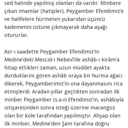
sed halinde yapılmış olanları da vardır. Minbere
çıkan imamlar (hatipler), Peygamber Efendimiz’e
ve halifelere hürmeten yukarıdan üçüncü
kademenin üstüne çıkmayarak daha aşağı
otururlar.
Asr-ı saadette Peygamber Efendimiz’in
Medine’deki Mescid-i Nebevî’de ashâb-ı kirâm’a
hitap ettikleri zaman, uzun müddet ayakta
durduklarını gören ashâb oraya bir hurma ağacı
dikerek, Peygamberimiz’in ona dayanmasını rica
etmişlerdi. Aradan yıllar geçtikten sonradan ilk
minber Peygamber (s.a.v) Efendimiz’in, ashâbıyla
istişaresinden sonra isteği üzerine marangoz
olan bir köle tarafından yapılmıştır. Ahşap olan
ilk minber, Medine’den Şam tarafına doğru