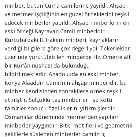
minber, bütün Cuma camilerine yayıldı. Ahşap
ve mermer işçiliğinin en güzel örneklerini teşkil
edecek minberler yapıldı. Ahşap minberlerin en
eski örneği Kayravan Camii minberidir.
Kurtuba’daki II. Hakem minberi, kaynakların
verdiği bilgilere göre çok değerliydi. Tekerlekler
üzerinde yürütülebilen minberde Hz. Ömer›e ait
bir Kur’ân nüshası da bulunduğu
bildirilmektedir. Anadolu›da en eski minber,
Konya Alaaddin Camii’nin ahşap minberidir; bu
minber kendisinden sonrakilere örnek teşkil
etmiştir. Selçuklu taş minberleri ise kötü
tamirler sonucu özelliklerini yitirmişlerdir.
Osmanlılar döneminde mermerden yapılan
minberler yaygındır. Bitki motifleri ve geometrik
şekillerle süslenen minberler camiin iç