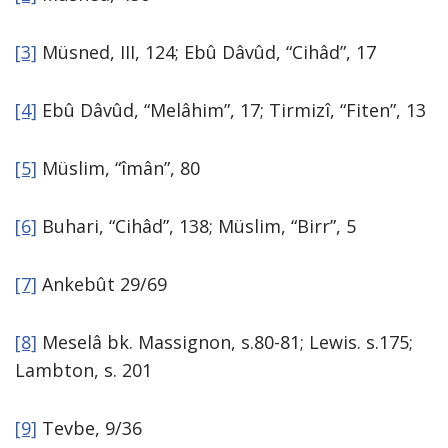
[3]
Müsned, III, 124; Ebû Dâvûd, “Cihâd”, 17
[4]
Ebû Dâvûd, “Melâhim”, 17; Tir­mizî, “Fiten”, 13
[5]
Müslim, “îmân”, 80
[6]
Buhari, “Cihâd”, 138; Müs­lim, “Birr”, 5
[7]
Ankebût 29/69
[8]
Meselâ bk. Massignon, s.80-81; Lewis. s.175;
Lambton, s. 201
[9]
Tevbe, 9/36