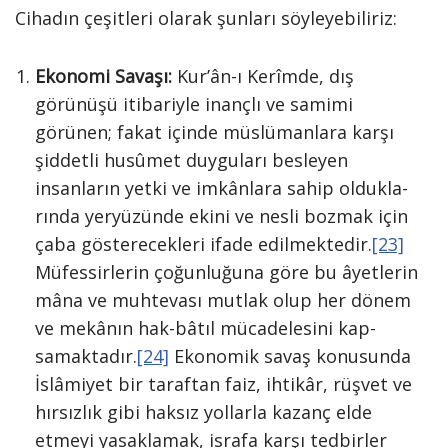
Cihadın çeşitleri olarak şunları söyleyebiliriz:
Ekonomi Savaşı:
Kur’ân-ı Kerîmde, dış
görünüşü itibariyle inançlı ve sami­mi
görünen; fakat içinde müslümanlara karşı
şiddetli husûmet duyguları besle­yen
insanların yetki ve imkânlara sahip oldukla­
rında yeryüzünde ekini ve nesli bozmak için
çaba gösterecekleri ifade edilmek­tedir.
[23]
Müfessirlerin çoğunluğuna göre bu âyetlerin
mâna ve muhtevası mutlak olup her dönem
ve mekânın hak-bâtıl mücadelesini kap­
samaktadır.
[24]
Ekonomik savaş konusunda
İslâmiyet bir taraftan faiz, ihtikâr, rüşvet ve
hırsızlık gibi hak­sız yollarla kazanç elde
etmeyi yasakla­mak, israfa karşı tedbirler