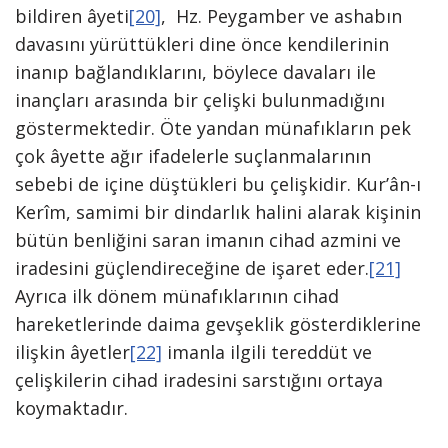
bildiren âye­ti
[20]
, Hz. Peygamber ve ashabın
davasını yürüttükleri dine önce kendile­rinin
inanıp bağlandıklarını, böylece da­vaları ile
inançları arasında bir çelişki bu­lunmadığını
göstermektedir. Öte yandan münafıkların pek
çok âyette ağır ifade­lerle suçlanmalarının
sebebi de içine düş­tükleri bu çelişkidir. Kur’ân-ı
Kerîm, sa­mimi bir dindarlık halini alarak kişinin
bütün benliğini saran imanın cihad az­mini ve
iradesini güçlendireceğine de işa­ret eder.
[21]
Ayrıca ilk dö­nem münafıklarının cihad
hareketlerin­de daima gevşeklik gösterdiklerine
iliş­kin âyetler
[22]
imanla ilgili tereddüt ve
çelişkilerin cihad iradesini sarstığını or­taya
koymaktadır.