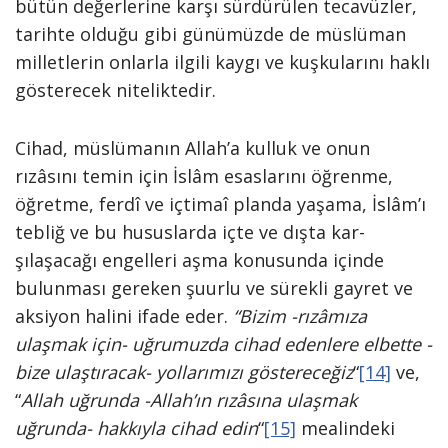
bütün değerle­rine karşı sürdürülen tecavüzler,
tarih­te olduğu gibi günümüzde de müslüman
milletlerin onlarla ilgili kaygı ve kuşku­larını haklı
gösterecek niteliktedir.
Cihad, müslümanın Allah’a kulluk ve onun
rızâsını temin için İslâm esaslarını öğrenme,
öğretme, ferdî ve içtimaî plan­da yaşama, İslâm’ı
tebliğ ve bu hususlarda içte ve dışta kar­
şılaşacağı engelleri aşma konusunda için­de
bulunması gereken şuurlu ve sürekli gayret ve
aksiyon halini ifade eder.
“Bi­zim -rızâmıza
ulaşmak için- uğrumuzda cihad edenlere elbette -
bize ulaştıracak- yollarımızı göstereceğiz
“
[14]
ve,
“
Allah uğrunda -Allah’ın rızâsına ulaşmak
uğrunda- hakkıyla cihad edin
“
[15]
mealindeki