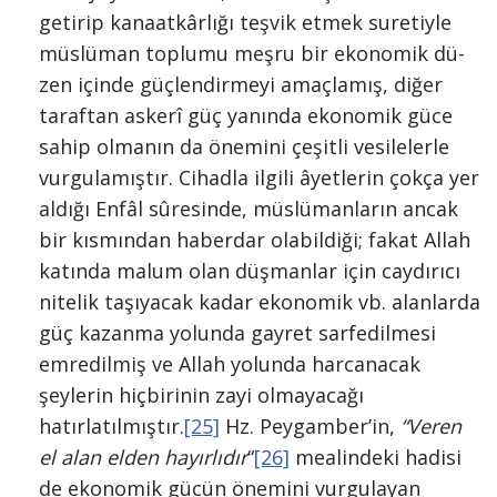
getirip kana­atkârlığı teşvik etmek suretiyle
müslüman toplumu meşru bir ekonomik dü­
zen içinde güçlendirmeyi amaçlamış, di­ğer
taraftan askerî güç yanında ekono­mik güce
sahip olmanın da önemini çe­şitli vesilelerle
vurgulamıştır. Cihadla il­gili âyetlerin çokça yer
aldığı Enfâl sû­resinde, müslümanların ancak
bir kıs­mından haberdar olabildiği; fakat Allah
katında malum olan düşmanlar için cay­dırıcı
nitelik taşıyacak kadar ekonomik vb. alanlarda
güç kazan­ma yolunda gayret sarfedilmesi
emredil­miş ve Allah yolunda harcanacak
şeylerin hiçbirinin zayi olmayacağı
hatırlatılmış­tır.
[25]
Hz. Peygamber’in,
“Veren
el alan elden hayırlıdır
“
[26]
mealindeki hadisi
de ekonomik gücün öne­mini vurgulayan