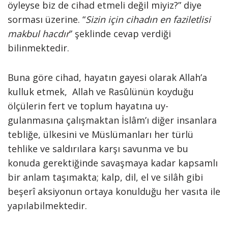
öyleyse biz de cihad etmeli değil miyiz?” diye
sorması üzerine. “
Sizin için cihadın en faziletlisi
makbul hacdır
” şek­linde cevap verdiği
bilinmektedir.
Buna göre ci­had, hayatın gayesi olarak Allah’a
kul­luk etmek, Allah ve Rasûlünün koydu­ğu
ölçülerin fert ve toplum hayatına uy­
gulanmasına çalışmaktan İslâm’ı diğer insanlara
tebliğe, ülkesini ve Müslümanları her türlü
tehlike ve saldırıla­ra karşı savunma ve bu
konuda gerek­tiğinde savaşmaya kadar kapsamlı
bir anlam taşımakta; kalp, dil, el ve silâh gibi
beşerî aksiyonun ortaya konulduğu her vasıta ile
yapılabilmektedir.