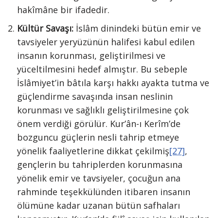
hakîmâne bir ifadedir.
Kültür Savaşı:
İslâm dinindeki bütün emir ve
tavsiyeler yeryüzünün halifesi kabul edilen
insanın korunması, gelişti­rilmesi ve
yüceltilmesini hedef almıştır. Bu sebeple
İslâmiyet’in bâtıla karşı hak­kı ayakta tutma ve
güçlendirme sava­şında insan neslinin
korunması ve sağ­lıklı geliştirilmesine çok
önem verdiği görülür. Kur’ân-ı Kerîm’de
bozguncu güç­lerin nesli tahrip etmeye
yönelik faali­yetlerine dikkat çekilmiş
[27]
,
gençlerin bu tah­riplerden korunmasına
yönelik emir ve tavsiyeler, çocuğun ana
rahminde te­şekkülünden itibaren insanın
ölümüne kadar uzanan bütün safhaları