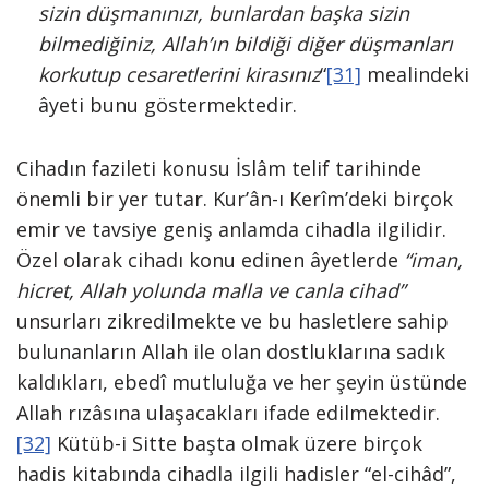
sizin düşmanınızı, bunlardan başka sizin
bilmediğiniz, Al­lah’ın bildiği diğer düşmanları
korkutup cesaretlerini kirasınız
“
[31]
mealindeki
âyeti bunu göstermektedir.
Cihadın fazileti konusu İslâm telif ta­rihinde
önemli bir yer tutar. Kur’ân-ı Kerîm’deki birçok
emir ve tavsiye geniş anlamda cihadla ilgilidir.
Özel olarak ci­hadı konu edinen âyetlerde
“iman,
hic­ret, Allah yolunda malla ve canla cihad”
unsurları zikredilmekte ve bu hasletle­re sahip
bulunanların Allah ile olan dost­luklarına sadık
kaldıkları, ebedî mutlu­luğa ve her şeyin üstünde
Allah rızâsına ulaşacakları ifade edilmektedir.
[32]
Kütüb-i Sitte başta olmak üzere birçok
hadis kitabında cihadla ilgili hadisler “el-cihâd”,