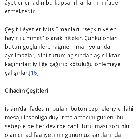
âyetler ciha­dın bu kapsamlı anlamını ifade
etmektedir.
Çeşitli âyetler Müslümanları, “seçkin ve en
hayırlı ümmet” olarak niteler. Çünkü onlar
bütün güçlüklere rağmen iman yolundan
ayrılmazlar; dinî tutum açısın­dan aşırılıktan
kaçınırlar; iyiliğe çağırıp kötülüğü önlemeye
çalışırlar.
[16]
Cihadın Çeşitleri
İslâm’da ifadesini bulan, bütün cepheleriyle ilâhî
mesajı insanlığa duyurma amacını güden, bu
sebeple de her de­virde canlı tutulması zorunlu
olan cihad faaliyetinin günümüz şartlarında