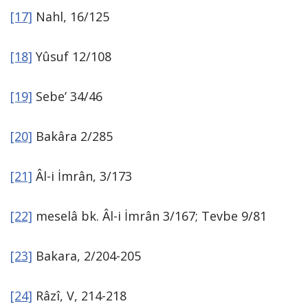
[17]
Nahl, 16/125
[18]
Yûsuf 12/108
[19]
Sebe’ 34/46
[20]
Bakâra 2/285
[21]
Âl-i İmrân, 3/173
[22]
meselâ bk. Âl-i İmrân 3/167; Tevbe 9/81
[23]
Bakara, 2/204-205
[24]
Râzî, V, 214-218