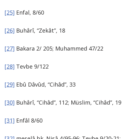
[25]
Enfal, 8/60
[26]
Buhârî, “Zekât”, 18
[27]
Bakara 2/ 205; Muhammed 47/22
[28]
Tevbe 9/122
[29]
Ebû Dâvûd, “Cihâd”, 33
[30]
Buhârî, “Cihâd”, 112; Müslim, “Cihâd”, 19
[31]
Enfâl 8/60
[32]
meselâ bk. Nisâ 4/95-96; Tevbe 9/20-21;