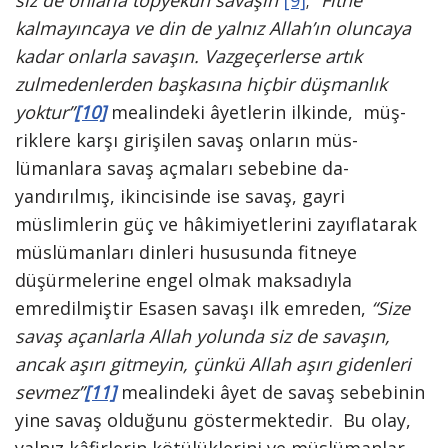
siz de onlarla topyekün savaşın
“
[9]
;
“Fitne
kalmayıncaya ve din de yalnız Allah’ın oluncaya
kadar onlarla savaşın. Vazgeçerlerse artık
zulmeden­lerden başkasına hiçbir düşmanlık
yoktur”
[10]
mealindeki âyet­lerin ilkinde, müş­
riklere karşı girişilen savaş onların müs­
lümanlara savaş açmaları sebebine da­
yandırılmış, ikincisinde ise savaş, gayri
müslimlerin güç ve hâkimiyetlerini zayıf­latarak
müslümanları dinleri hususun­da fitneye
düşürmelerine engel olmak maksadıyla
emredilmiştir Esasen savaşı ilk emreden,
“Si­ze
savaş açanlarla Allah yolunda siz de savaşın,
ancak aşırı gitmeyin, çünkü Allah aşırı gidenleri
sevmez”
[11]
mealindeki âyet de savaş sebebi­nin
yine savaş olduğunu göstermektedir. Bu olay,