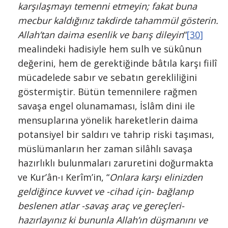
karşılaşma­yı temenni etmeyin; fakat buna
mecbur kaldığınız takdirde tahammül gösterin.
Allah’tan daima esenlik ve barış dileyin
“
[30]
mealindeki hadisiyle hem sulh ve sükû­nun
değerini, hem de gerektiğinde bâ­tıla karşı fiilî
mücadelede sabır ve seba­tın gerekliliğini
göstermiştir. Bütün te­mennilere rağmen
savaşa engel oluna­maması, İs­lâm dini ile
mensuplarına yönelik hare­ketlerin daima
potansiyel bir saldırı ve tahrip riski taşıması,
müslümanların her zaman silâhlı savaşa
hazırlıklı bulunma­ları zaruretini doğurmakta
ve Kur’ân-ı Kerîm’in, “
Onlara kar­şı elinizden
geldiğince kuvvet ve -cihad için- bağlanıp
beslenen atlar -savaş araç ve gereçleri-
hazırlayınız ki bununla Al­lah’ın düşmanını ve