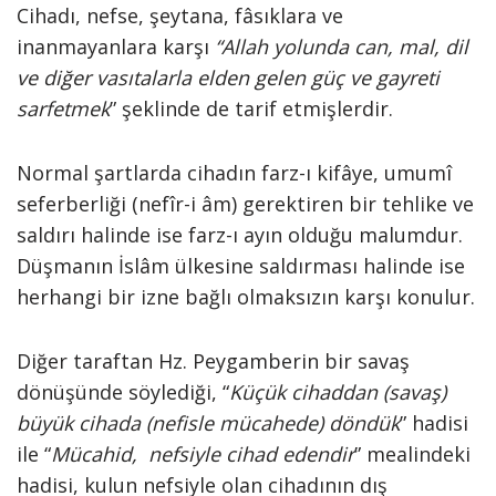
Cihadı, nefse, şeyta­na, fâsıklara ve
inanmayanlara karşı
“Allah yolunda can, mal, dil
ve di­ğer vasıtalarla elden gelen güç ve gayreti
sarfetmek
” şeklinde de tarif etmişlerdir.
Normal şartlarda cihadın farz-ı kifâye, umumî
seferberliği (nefîr-i âm) gerek­tiren bir tehlike ve
saldırı halinde ise farz-ı ayın olduğu malumdur.
Düşmanın İslâm ülkesine saldırması halinde ise
herhan­gi bir izne bağlı olmaksızın karşı konu­lur.
Diğer taraftan Hz. Peygamberin bir savaş
dönüşünde söylediği, “
Küçük cihaddan (savaş)
büyük ci­hada (nefisle mücahede) döndük
” hadisi
ile “
Mücahid, nefsiyle ci­had edendir
” mealindeki
hadisi, kulun nefsiyle olan cihadının dış