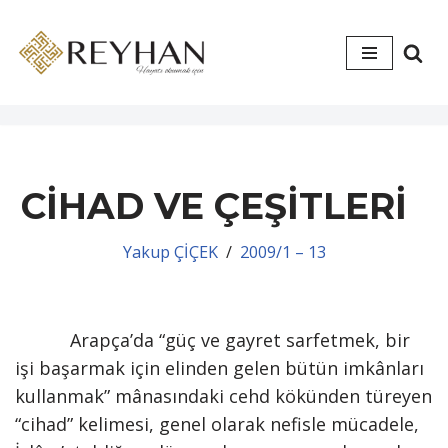
İçeriğe
geç
CİHAD VE ÇEŞİTLERİ
Yakup ÇİÇEK
2009/1 – 13
Arapça’da “güç ve gayret sarfetmek, bir
işi başarmak için elinden gelen bü­tün imkânları
kullanmak” mânasındaki cehd kökünden türeyen
“cihad” kelimesi, genel olarak nefisle mücadele,