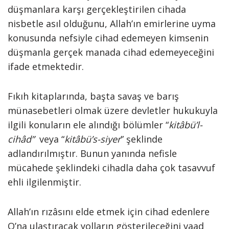
düşmanlara karşı gerçekleştirilen cihada
nisbetle asıl olduğunu, Allah’ın emirlerine uyma
ko­nusunda nefsiyle cihad edemeyen kim­senin
düşmanla gerçek manada cihad edemeyeceğini
ifade etmektedir.
Fı­kıh kitaplarında, başta savaş ve barış
münasebetleri olmak üzere devletler hukukuyla
ilgili konuların ele alındığı bö­lümler “
kitâbü’l-
cihâd”
veya “
kitâbü’s-siyer
” şeklinde
adlandırılmıştır. Bunun ya­nında nefisle
mücahede şeklindeki ci­hadla daha çok tasavvuf
ehli ilgilenmiş­tir.
Allah’ın rızâsını elde etmek için cihad edenlere
O’na ulaştı­racak yolların gösterileceğini vaad