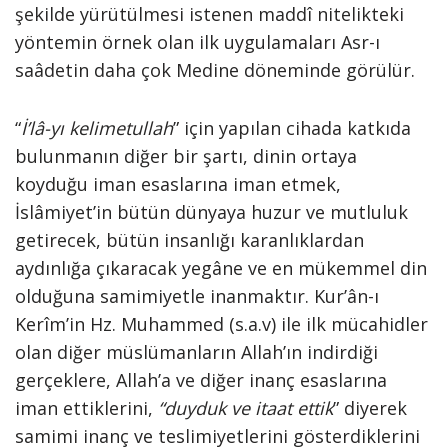
şekilde yürütülmesi is­tenen maddî nitelikteki
yöntemin örnek olan ilk uygulamaları Asr-ı
saâdetin daha çok Medine döneminde görülür.
“
İ’lâ-yı kelimetullah
” için yapılan ci­hada katkıda
bulunmanın diğer bir şar­tı, dinin ortaya
koyduğu iman esaslarına iman etmek,
İslâmiyet’in bütün dün­yaya huzur ve mutluluk
getirecek, bütün insanlığı karanlıklardan
aydınlığa çıka­racak yegâne ve en mükemmel din
ol­duğuna samimiyetle inanmaktır. Kur’ân-ı
Kerîm’in Hz. Muhammed (s.a.v) ile ilk mücahidler
olan diğer müslümanların Allah’ın in­dirdiği
gerçeklere, Allah’a ve diğer inanç esaslarına
iman ettiklerini,
“duyduk ve itaat ettik
” diyerek
samimi inanç ve tes­limiyetlerini gösterdiklerini