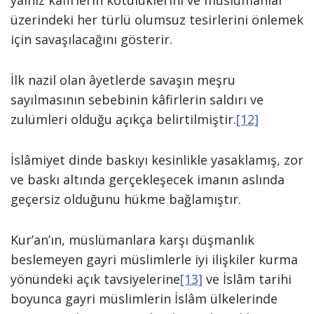
yalnız kâfirlerin kötülüklerini ve müslümanlar
üzerindeki her türlü olum­suz tesirlerini önlemek
için savaşılaca­ğını gösterir.
İlk nazil olan âyetlerde sava­şın meşru
sayılmasının sebebinin kâfir­lerin saldırı ve
zulümleri olduğu açıkça belirtilmiştir.
[12]
İslâmiyet dinde baskıyı kesinlikle ya­saklamış, zor
ve baskı altında gerçekle­şecek imanın aslında
geçersiz olduğunu hükme bağlamıştır.
Kur’an’ın, müslümanlara karşı düşmanlık
besleme­yen gayri müslimlerle iyi ilişkiler kurma
yönündeki açık tavsiyelerine
[13]
ve İslâm tarihi
boyunca gayri müslimlerin İslâm ülkelerinde