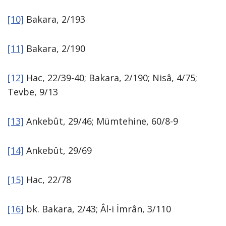
[10]
Bakara, 2/193
[11]
Bakara, 2/190
[12]
Hac, 22/39-40; Baka­ra, 2/190; Nisâ, 4/75;
Tevbe, 9/13
[13]
Ankebût, 29/46; Mümtehine, 60/8-9
[14]
Ankebût, 29/69
[15]
Hac, 22/78
[16]
bk. Ba­kara, 2/43; Âl-i İmrân, 3/110