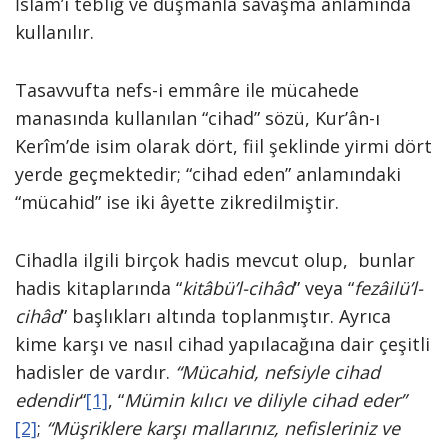
İslâm’ı tebliğ ve düşmanla savaşma anlamında
kullanılır.
Tasavvufta nefs-i emmâre ile mücahede
manasında kullanılan “cihad” sözü, Kur’ân-ı
Kerîm’de isim olarak dört, fiil şeklinde yirmi dört
yerde geçmektedir; “cihad eden” anlamındaki
“mücahid” ise iki âyette zik­redilmiştir.
Cihadla ilgili birçok hadis mevcut olup, bunlar
ha­dis kitaplarında “
kitâbü’l-cihâd
” veya “
fezâilü’l-
cihâd
” başlıkları altında toplanmıştır. Ayrıca
kime karşı ve nasıl cihad yapılacağı­na dair çeşitli
hadisler de vardır.
“Mücahid, nefsiyle cihad
edendir
“
[1]
, “
Mümin kılıcı ve di­liyle cihad eder”
[2]
;
“Müş­riklere karşı mallarınız, nefisleriniz ve