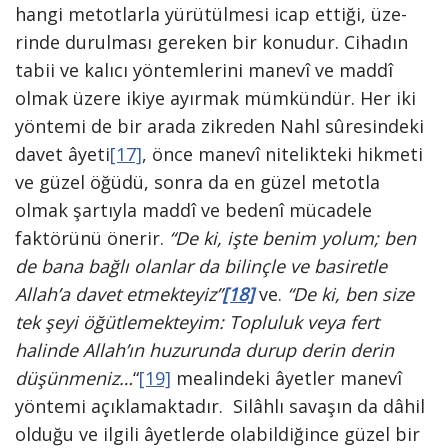
hangi metotlarla yürütülmesi icap ettiği, üze­
rinde durulması gereken bir konudur. Cihadın
tabii ve kalıcı yöntemlerini ma­nevî ve maddî
olmak üzere ikiye ayırmak mümkündür. Her iki
yöntemi de bir ara­da zikreden Nahl sûresindeki
davet âye­ti
[17]
, önce manevî nitelikteki hik­meti
ve güzel öğüdü, sonra da en güzel metotla
olmak şartıyla maddî ve bedenî mücadele
faktörünü önerir.
“De ki, işte benim yolum; ben
de bana bağlı olanlar da bilinçle ve basiretle
Allah’a davet et­mekteyiz”
[18]
ve.
“De ki, ben size
tek şeyi öğütlemekteyim: Topluluk veya fert
halinde Allah’ın huzurunda du­rup derin derin
düşünmeniz…
“
[19]
mealindeki âyetler manevî
yöntemi açıklamaktadır. Silâhlı savaşın da dâhil
olduğu ve ilgili âyetlerde olabildi­ğince güzel bir