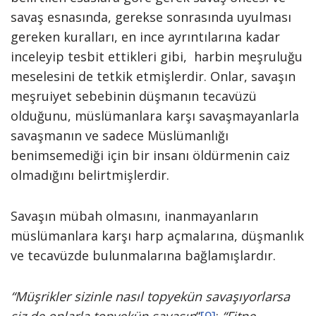
savaş esnasında, gerek­se sonrasında uyulması
gereken kural­ları, en ince ayrıntılarına kadar
ince­leyip tesbit ettikleri gibi, har­bin meşruluğu
meselesini de tetkik etmişlerdir. Onlar, sava­şın
meşruiyet sebebinin düşmanın tecavüzü
olduğunu, müslümanlara karşı savaşmayanlarla
savaşmanın ve sadece Müslümanlığı
benimsemediği için bir in­sanı öldürmenin caiz
olmadığını belirt­mişlerdir.
Savaşın mübah olmasını, inanmayan­ların
müslümanlara karşı harp açmala­rına, düşmanlık
ve tecavüzde bulunma­larına bağlamışlardır.
“Müş­rikler sizinle nasıl topyekün savaşıyorlar­sa