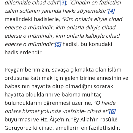
dillerinizle cihad edin
“
[3]
;
“Cihadın en fa­ziletlisi
zalim sultanın yanında hakkı söy­lemektir”
[4]
mealindeki hadislerle,
“Kim on­larla eliyle cihad
ederse o mümindir, kim onlarla diliyle cihad
ederse o mümindir, kim onlarla kalbiyle cihad
ederse o mü­mindir”
[5]
hadisi, bu konudaki
hadislerdendir.
Peygamberimizin, sa­vaşa çıkmakta olan İslâm
ordusuna ka­tılmak için gelen birine annesinin ve
ba­basının hayatta olup olmadığını sorarak
hayatta olduklarını ve bakıma muhtaç
bulunduklarını öğrenmesi üzerine,
“O halde
onlara hizmet yolunda -nefsin­le- cihad et”
[6]
buyurması ve Hz. Âişe’nin. “Ey Allah’ın rasûlü!
Görüyoruz ki cihad, amellerin en faziletlisidir;