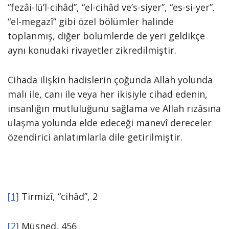
“fezâi-lü’l-cihâd”, “el-cihâd ve’s-siyer”, “es-si-yer”.
“el-megazî” gibi özel bölümler ha­linde
toplanmış, diğer bölümlerde de ye­ri geldikçe
aynı konudaki rivayetler zik­redilmiştir.
Cihada ilişkin hadislerin çoğunda Allah yolunda
malı ile, canı ile veya her ikisiy­le cihad edenin,
insanlığın mutluluğunu sağlama ve Allah rızâsına
ulaşma yolun­da elde edeceği manevî dereceler
özen­dirici anlatımlarla dile getirilmiştir.
[1]
Tirmizî, “cihâd”, 2
[2]
Müsned, 456