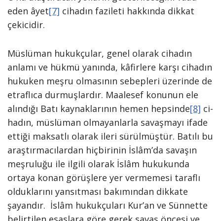
eden âyet
[7]
cihadın fazileti hakkında dikkat
çekicidir.
Müslüman hukukçular, genel olarak cihadın
anlamı ve hükmü yanında, kâfir­lere karşı cihadın
hukuken meşru olma­sının sebepleri üzerinde de
etraflıca dur­muşlardır. Maalesef konunun ele
alındığı Batı kay­naklarının hemen hepsinde
[8]
ci­
hadın, müslüman olmayanlarla sa­vaşmayı ifade
ettiği maksatlı olarak ileri sürülmüştür. Batılı bu
araş­tırmacılardan hiçbirinin İslâm’da sava­şın
meşruluğu ile ilgili olarak İslâm hukukunda
ortaya konan görüş­lere yer vermemesi taraflı
olduklarını yansıtması bakımından dikkate
şayandır. İslâm hukukçuları Kur’an ve Sünnette
belirtilen esaslara göre gerek savaş öncesi ve