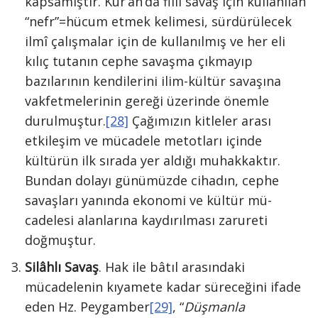
kapsamış­tır. Kur’an’da fiilî savaş için kullanılan
“nefr”=hücum etmek kelimesi, sürdürülecek
ilmî çalışmalar için de kullanılmış ve her eli
kılıç tuta­nın cephe savaşma çıkmayıp
bazılarının kendilerini ilim-kültür savaşına
vakfetmele­rinin gereği üzerinde önemle
durulmuş­tur.
[28]
Çağımızın kitleler arası
etkileşim ve mücadele metotları içinde
kültürün ilk sırada yer aldığı muhakkaktır.
Bundan dolayı günümüzde ci­hadın, cephe
savaşları yanında ekonomi ve kültür mü­
cadelesi alanlarına kaydırılması zarureti
doğmuştur.
Silâhlı Savaş
. Hak ile bâtıl arasındaki
mücadelenin kıyamete kadar süreceğini ifade
eden Hz. Peygamber
[29]
, “
Düşmanla