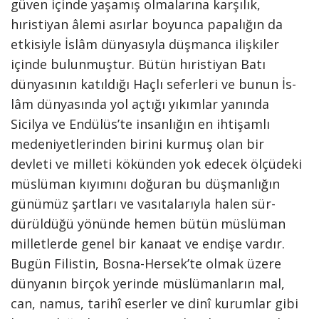
güven içinde yaşamış olma­larına karşılık,
hıristiyan âlemi asırlar bo­yunca papalığın da
etkisiyle İslâm dün­yasıyla düşmanca ilişkiler
içinde bulun­muştur. Bütün hıristiyan Batı
dünyası­nın katıldığı Haçlı seferleri ve bunun İs­
lâm dünyasında yol açtığı yıkımlar ya­nında
Sicilya ve Endülüs’te insanlığın en ihtişamlı
medeniyetlerinden birini kur­muş olan bir
devleti ve milleti kökünden yok edecek ölçüdeki
müslüman kıyımını doğuran bu düşmanlığın
günümüz şart­ları ve vasıtalarıyla halen sür­
dürüldüğü yönünde hemen bütün müs­lüman
milletlerde genel bir kanaat ve endişe vardır.
Bugün Filistin, Bosna-Hersek’te ol­mak üzere
dünyanın birçok yerinde müs­lümanların mal,
can, namus, tarihî eser­ler ve dinî kurumlar gibi