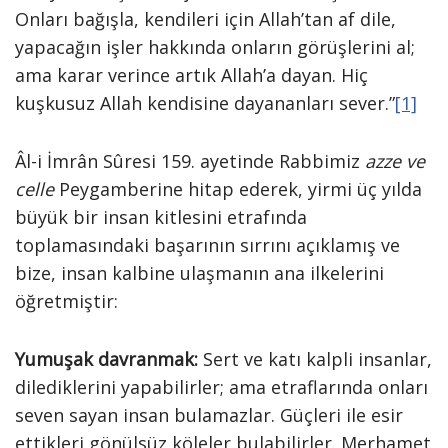
Onları bağışla, kendileri için Allah’tan af dile,
yapacağın işler hakkında onların görüşlerini al;
ama karar verince artık Allah’a dayan. Hiç
kuşkusuz Allah kendisine dayananları sever.”
[1]
Âl-i İmrân Sûresi 159. ayetinde Rabbimiz
azze ve
celle
Peygamberine hitap ederek, yirmi üç yılda
büyük bir insan kitlesini etrafında
toplamasındaki başarının sırrını açıklamış ve
bize, insan kalbine ulaşmanın ana ilkelerini
öğretmiştir:
Yumuşak davranmak:
Sert ve katı kalpli insanlar,
dilediklerini yapabilirler; ama etraflarında onları
seven sayan insan bulamazlar. Güçleri ile esir
ettikleri gönülsüz köleler bulabilirler. Merhamet