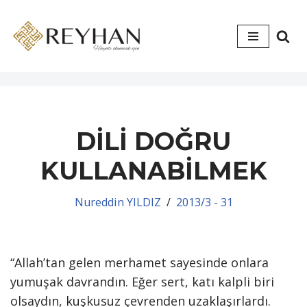
İçeriğe
geç
DİLİ DOĞRU
KULLANABİLMEK
Nureddin YILDIZ
2013/3 - 31
“Allah’tan gelen merhamet sayesinde onlara
yumuşak davrandın. Eğer sert, katı kalpli biri
olsaydın, kuşkusuz çevrenden uzaklaşırlardı.