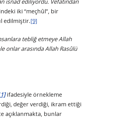
n isnad ediliyordu. Vefatından
ndeki iki “meçhûl”, bir
l edilmiştir.
[9]
nsanlara tebliğ etmeye Allah
ple onlar arasında Allah Rasûlü
11]
ifadesiyle örnekleme
diği, değer verdiği, ikram ettiği
te açıklanmakta, bunlar