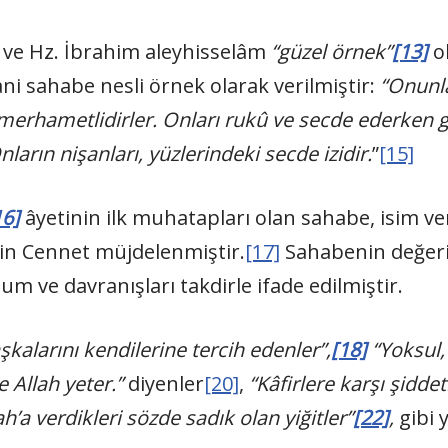
) ve Hz. İbrahim aleyhisselâm
“güzel örnek”
[13]
ol
ni sahabe nesli örnek olarak verilmiştir:
“Onunla
a merhametlidirler. Onları rukû ve secde ederken g
ların nişanları, yüzlerindeki secde izidir.
”
[15]
16]
âyetinin ilk muhatapları olan sahabe, isim ve
çin Cennet müjdelenmiştir.
[17]
Sahabenin değerin
m ve davranışları takdirle ifade edilmiştir.
kalarını kendilerine tercih edenler”,
[18]
“Yoksul,
e Allah yeter.”
diyenler
[20]
,
“Kâfirlere karşı şidde
h’a verdikleri sözde sadık olan yiğitler”
[22]
,
gibi 