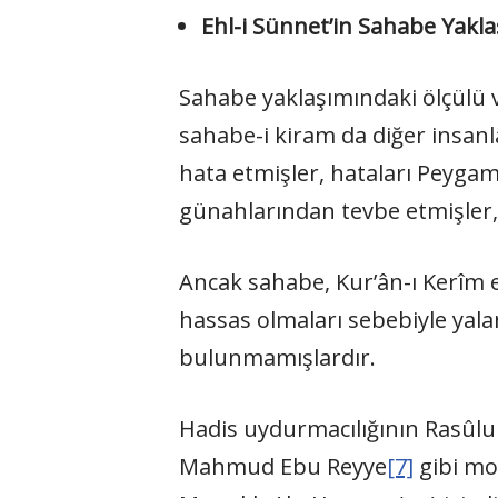
Ehl-i Sünnet’in Sahabe Yakla
Sahabe yaklaşımındaki ölçülü ve 
sahabe-i kiram da diğer insan
hata etmişler, hataları Peygam
günahlarından tevbe etmişler, h
Ancak sahabe, Kur’ân-ı Kerîm 
hassas olmaları sebebiyle yala
bulunmamışlardır.
Hadis uydurmacılığının Rasûlul
Mahmud Ebu Reyye
[7]
gibi mod