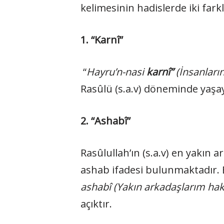
kelimesinin hadislerde iki fark
1. “Karnî”
“
Hayru’n-nasi
karnî”
(İnsanların
Rasûlü (s.a.v) döneminde yaşa
2. “Ashabî”
Rasûlullah’ın (s.a.v) en yakın 
ashab ifadesi bulunmaktadır. 
ashabî (Yakın arkadaşlarım hakk
açıktır.