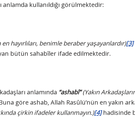
lı anlamda kullanıldığı görülmektedir:
 en hayırlıları, benimle beraber yaşayanlardır)
[3]
yan bütün sahabîler ifade edilmektedir.
arkadaşları anlamında
“ashabî”
(Yakın Arkadaşları
Buna göre ashab, Allah Rasûlü’nün en yakın arka
ında çirkin ifadeler kullanmayın.)
[4]
hadisinde b