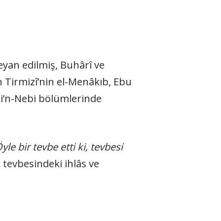
eyan edilmiş, Buhârî ve
n Tirmizî’nin el-Menâkıb, Ebu
bi’n-Nebi bölümlerinde
yle bir tevbe etti ki, tevbesi
 tevbesindeki ihlâs ve