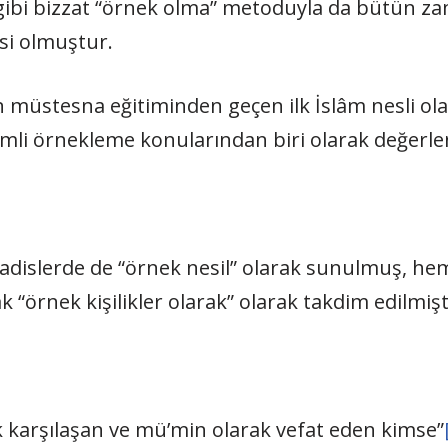
bi bizzat “örnek olma” metoduyla da bütün zaman
isi olmuştur.
müstesna eğitiminden geçen ilk İslâm nesli olan
mli örnekleme konularından biri olarak değerle
hadislerde de “örnek nesil” olarak sunulmuş, he
k “örnek kişilikler olarak” olarak takdim edilmişt
k karşılaşan ve mü’min olarak vefat eden kimse”