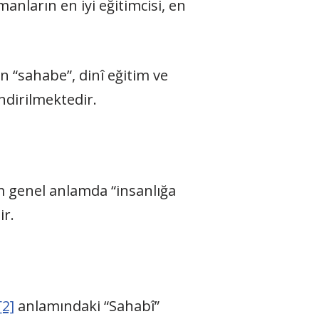
ların en iyi eğitimcisi, en
 “sahabe”, dinî eğitim ve
ndirilmektedir.
m genel anlamda “insanlığa
ir.
[2]
anlamındaki “Sahabî”