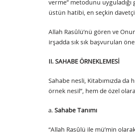
verme” metodunu uyguladığı gi
üstün hatibi, en seçkin davetç
Allah Rasûlü’nü gören ve Onun 
irşadda sık sık başvurulan öne
II. SAHABE ÖRNEKLEMESİ
Sahabe nesli, Kitabımızda da 
örnek nesil”, hem de özel olara
Sahabe Tanımı
“Allah Rasûlü ile mü’min olara