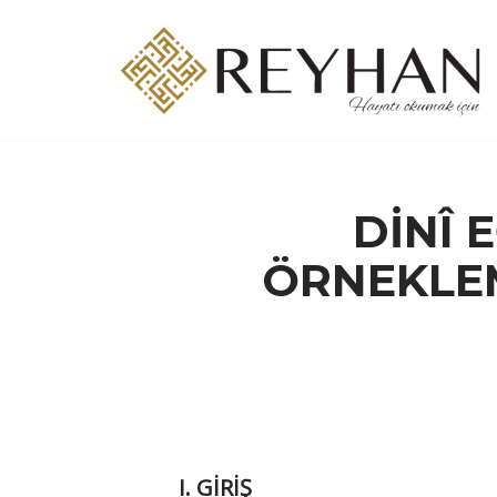
İçeriğe
geç
DİNÎ 
ÖRNEKLE
I. GİRİŞ