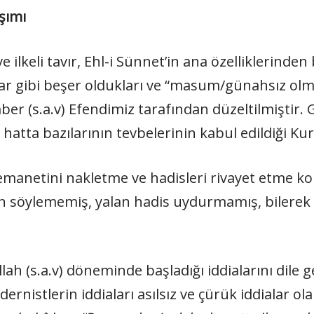
şımı
ilkeli tavır, Ehl-i Sünnet’in ana özelliklerinden b
lar gibi beşer oldukları ve “masum/günahsız olm
ber (s.a.v) Efendimiz tarafından düzeltilmiştir.
atta bazılarının tevbelerinin kabul edildiği Kur’a
emanetini nakletme ve hadisleri rivayet etme ko
n söylememiş, yalan hadis uydurmamış, bilerek 
lah (s.a.v) döneminde başladığı iddialarını dile
ernistlerin iddiaları asılsız ve çürük iddialar ol