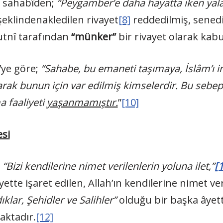
i sahabîden;
“Peygamber’e daha hayatta iken yala
şeklindenakledilen rivayet
[8]
reddedilmiş, senedi
utnî tarafından
“münker”
bir rivayet olarak kabu
ye göre;
“Sahabe, bu emaneti taşımaya, İslâm’ı i
olarak bunun için var edilmiş kimselerdir. Bu sebe
a faaliyeti
yaşanmamıştır.
”
[10]
si
a
“Bizi kendilerine nimet verilenlerin yoluna ilet,”
[
yette işaret edilen, Allah’ın kendilerine nimet ver
klar, Şehidler ve Salihler”
olduğu bir başka âyet
aktadır.
[12]