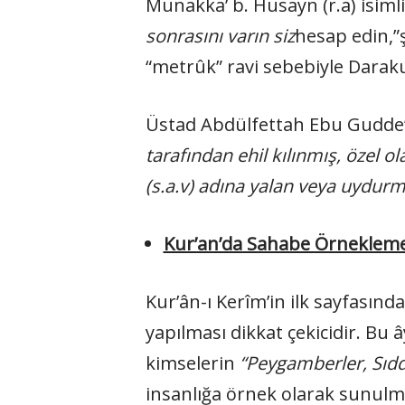
Munakka’ b. Husayn (r.a) isiml
sonrasını varın siz
hesap edin,”
“metrûk” ravi sebebiyle Darak
Üstad Abdülfettah Ebu Gudde’
tarafından ehil kılınmış, özel 
(s.a.v) adına yalan veya uydurm
Kur’an’da Sahabe Örnekleme
Kur’ân-ı Kerîm’in ilk sayfasınd
yapılması dikkat çekicidir. Bu â
kimselerin
“Peygamberler, Sıddı
insanlığa örnek olarak sunulm