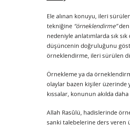
Ele alınan konuyu, ileri sürü
tekniğine
“örneklendirme”
deni
nedeniyle anlatımlarda sık sı
düşüncenin doğruluğunu göster
örneklendirme, ileri sürülen dü
Örnekleme ya da örneklendirme,
olaylar bazen kişiler üzerinde
kıssalar, konunun akılda dah
Allah Rasûlü, hadislerinde örn
sanki talebelerine ders veren 