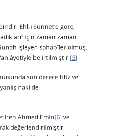
iridir. Ehl-i Sünnet’e göre;
adıkları” için zaman zaman
 Günah işleyen sahabîler olmuş,
n âyetiyle belirtilmiştir.
[5]
nusunda son derece titiz ve
yanlış nakilde
 getiren Ahmed Emin
[6]
ve
arak değerlendirilmiştir.