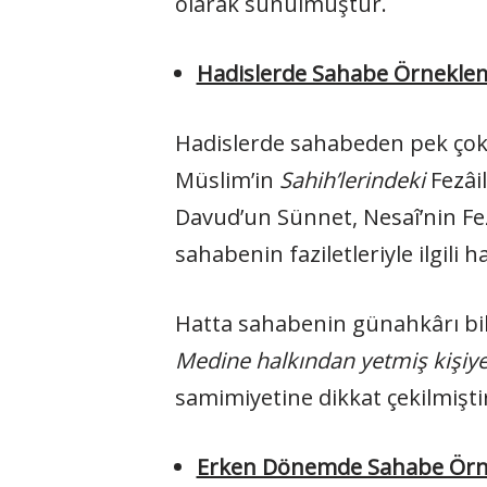
olarak sunulmuştur.
Hadislerde Sahabe Örnekle
Hadislerde sahabeden pek çok m
Müslim’in
Sahih’lerindeki
Fezâi
Davud’un Sünnet, Nesaî’nin Fez
sahabenin faziletleriyle ilgili h
Hatta sahabenin günahkârı bi
Medine halkından yetmiş kişiye 
samimiyetine dikkat çekilmişti
Erken Dönemde Sahabe Örn