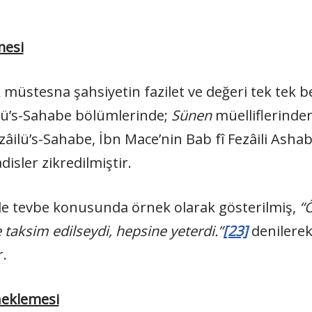
mesi
üstesna şahsiyetin fazilet ve değeri tek tek b
lü’s-Sahabe bölümlerinde;
Sünen
müelliflerinde
âilü’s-Sahabe, İbn Mace’nin Bab fî Fezâili Asha
adisler zikredilmiştir.
le tevbe konusunda örnek olarak gösterilmiş,
“Ö
taksim edilseydi, hepsine yeterdi.”
[23]
denilerek
r.
eklemesi