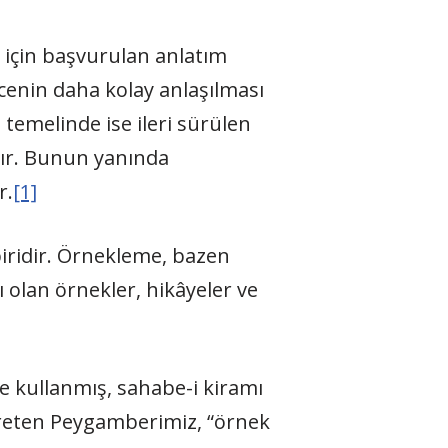
 için başvurulan anlatım
cenin daha kolay anlaşılması
emelinde ise ileri sürülen
dır. Bunun yanında
r.
[1]
biridir. Örnekleme, bazen
 olan örnekler, hikâyeler ve
e kullanmış, sahabe-i kiramı
öğreten Peygamberimiz, “örnek