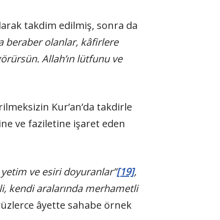
arak takdim edilmiş, sonra da
 beraber olanlar, kâfirlere
örürsün. Allah’ın lütfunu ve
rilmeksizin Kur’an’da takdirle
e ve faziletine işaret eden
 yetim ve esiri doyuranlar”
[19]
,
tli, kendi aralarında merhametli
yüzlerce âyette sahabe örnek