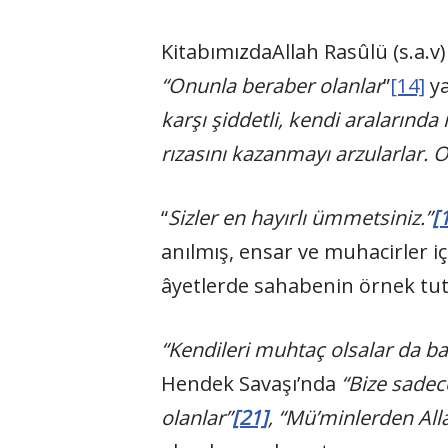
KitabımızdaAllah Rasûlü (s.a.v
“Onunla beraber olanlar
”
[14]
ya
karşı şiddetli, kendi aralarınd
rızasını kazanmayı arzularlar. On
“
Sizler en hayırlı ümmetsiniz.”
[
anılmış, ensar ve muhacirler i
âyetlerde sahabenin örnek tutu
“Kendileri muhtaç olsalar da baş
Hendek Savaşı’nda
“Bize sadec
olanlar”
[21]
, “Mü’minlerden Alla