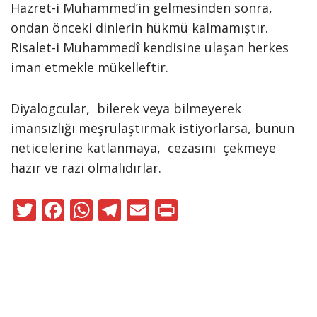
Hazret-i Muhammed’in gelmesinden sonra,
ondan önceki dinlerin hükmü kalmamıştır.
Risalet-i Muhammedî kendisine ulaşan herkes
iman etmekle mükelleftir.
Diyalogcular, bilerek veya bilmeyerek
imansızlığı meşrulaştırmak istiyorlarsa, bunun
neticelerine katlanmaya, cezasını çekmeye
hazır ve razı olmalıdırlar.
T
F
W
T
E
Pr
w
ac
h
el
m
in
itt
e
at
e
ai
t
er
b
s
gr
l
o
A
a
Neve
|
WordPress