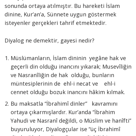
sonunda ortaya atılmıştır. Bu hareketi İslam
dinine, Kur’an’a, Sünnete uygun göstermek
isteyenler gerçekleri tahrif etmektedir.
Diyalog ne demektir, gayesi nedir?
Müslümanların, İslam dininin yegâne hak ve
geçerli din olduğu inancını yıkarak; Musevîliğin
ve Nasranîliğin de hak olduğu, bunların
müntesiplerinin de ehl-i necat ve ehl-i
cennet olduğu bozuk inancını hâkim kılmak.
Bu maksatla “İbrahimî dinler” kavramını
ortaya çıkarmışlardır. Kur’anda “İbrahim
Yahudi ve Nasranî değildi, o Müslim ve hanîfti”
buyuruluyor, Diyalogçular ise “üç İbrahimî