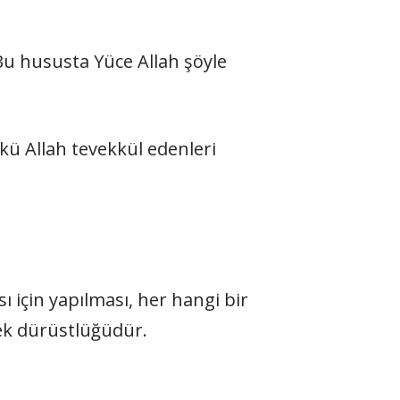
u hususta Yüce Al­lah şöyle
nkü Allah tevekkül edenleri
sı için yapılması, her hangi bir
mek dürüstlüğüdür.