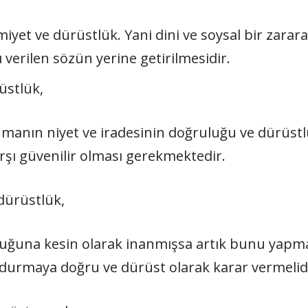
et ve dürüstlük. Yani dini ve soysal bir zarar
erilen sözün yerine getiril­mesidir.
rüstlük,
ümanın niyet ve iradesinin doğru­luğu ve dürüst
rşı güvenilir olması gerekmekte­dir.
dürüstlük,
ol­duğuna kesin olarak inanmışsa artık bunu yap
 dur­maya doğru ve dürüst olarak karar vermelid