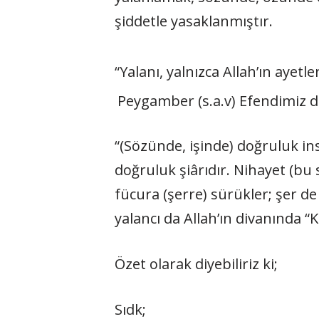
şiddetle yasaklanmıştır.
“Yalanı, yalnızca Allah’ın ayetl
Peygamber (s.a.v) Efendimiz de
“(Sözünde, işinde) doğruluk insa
doğruluk şiârıdır. Nihayet (bu 
fücura (şerre) sürükler; şer de
yalancı da Allah’ın divanın­da “
Özet olarak diyebiliriz ki;
Sıdk;