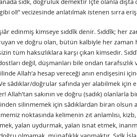
manada sıdk, doğruluk demektir İçte olanla dışta 
bi ol!” vecizesinde anlatılmak istenen sırra eri
şiâr edinmiş kimseye sıddîk denir. Sıddîk; her 
ruyan ve doğru olan, bütün kal­biyle her zaman 
ksizin tüm haksızlıklara karşı çıkan kimsedir. Sıd
dostları değil, düşmanları bile ondan tarafsızlık 
ilinde Allah’a hesap vereceği anın endişesini için
 Ve sâdıklar/doğrular safında yer alabilmek için 
! Allah’tan sa­kının ve doğru (sadık) olanlarla bir
erinden silin­memek için sâdıklardan biran olsun
memiz noktasında kelimenin zıt anlamlısı, kizb, b
­lemek, yalan uydurmak, yalan isnat etmek, ina
oğ­ru olmamak, münafıklık yapmaktır. Sıdk İsl