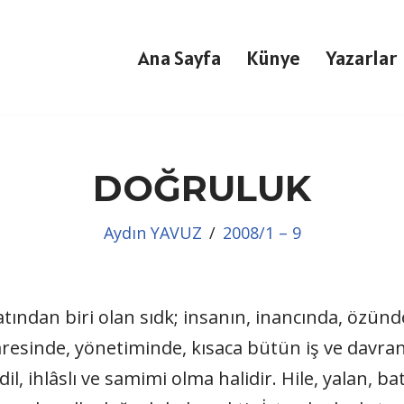
Ana Sayfa
Künye
Yazarlar
DOĞRULUK
Aydın YAVUZ
2008/1 – 9
ından biri olan sıdk; insanın, inancında, özünd
resinde, yönetimin­de, kısaca bütün iş ve davranış
l, ihlâslı ve samimi olma halidir. Hile, yalan, batıl