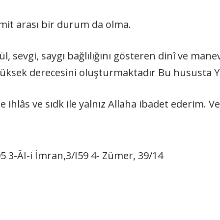
ümit arası bir durum da olma.
k­kül, sevgi, saygı bağlılığını gösteren dinî ve ma
yüksek derecesini oluşturmaktadır Bu hususta Y
de ihlâs ve sıdk ile yalnız Allaha ibadet ederim
05 3-ÂI-i İmran,3/I59 4- Zümer, 39/14