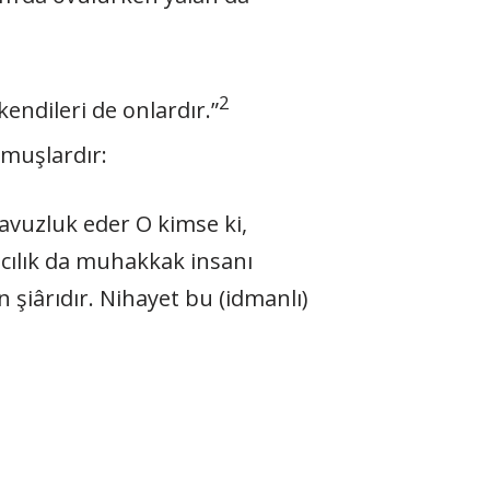
2
kendileri de onlardır.”
rmuşlardır:
ılavuzluk eder O kimse ki,
ancılık da muhakkak insanı
 şiârıdır. Nihayet bu (idmanlı)