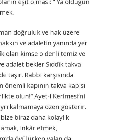
olanın eşit olması: “ Ya olduğun
şmek.
zaman doğruluk ve hak üzere
hakkın ve adaletin yanında yer
dîk olan kimse o denli temiz ve
ve adalet bekler Sıddîk takva
de taşır. Rabbi karşısında
en önemli kapının takva kapısı
­likte olun!” Ayet-i Kerimesi’ni
 ayrı kalmamaya özen gösterir.
ize biraz daha ko­laylık
nmamak, inkâr etmek,
am’da övülürken yalan da