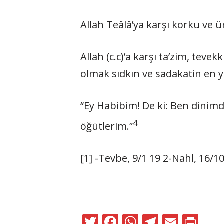
Allah Teâlâ’ya karşı korku ve 
Allah (c.c)’a karşı ta’zim, teve
olmak sıdkın ve sadakatin en 
“Ey Habibim! De ki: Ben di­nim
4
öğütlerim.”
[1] -Tevbe, 9/1 19 2-Nahl, 16/1
T
F
W
T
E
Pr