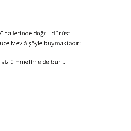
nevî hallerinde doğru dürüst
üce Mevlâ şöyle buy­maktadır:
. Ve siz ümmetime de bunu