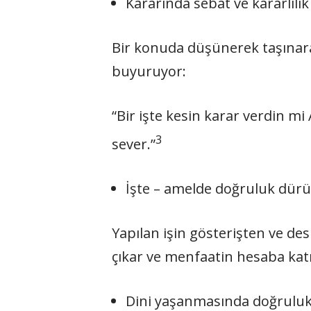
Kararında sebat ve kararlılı
Bir konuda düşünerek taşına­r
buyuruyor:
“Bir işte kesin karar verdin mi
3
sever.”
İşte – amelde doğruluk dü­rü
Yapılan işin gösterişten ve de­s
çıkar ve menfaatin hesaba katı
Dini yaşanmasında doğruluk