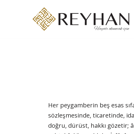
İçeriğe
geç
Her peygamberin beş esas sıfat
sözleşmesinde, ticaretinde, ida
doğru, dürüst, hakkı gözetir; âdi