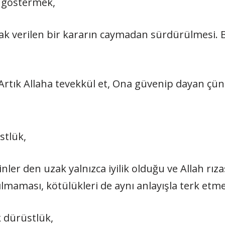
k göstermek,
ak verilen bir kararın caymadan sürdürülmesi. B
 Artık Allaha tevekkül et, Ona gü­venip dayan çü
stlük,
inler den uzak yalnızca iyilik oldu­ğu ve Allah rıza
lmaması, kötülükleri de aynı an­layışla terk et
 dürüstlük,