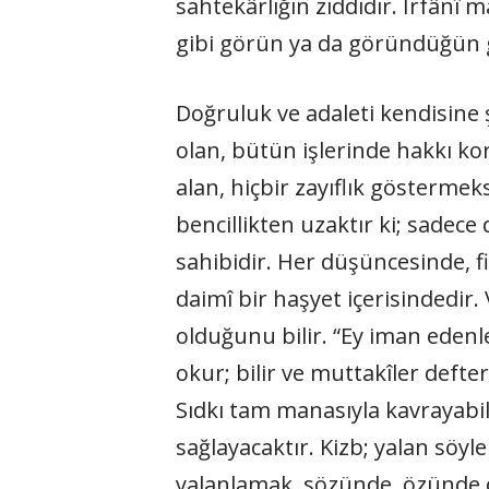
sahtekârlığın zıddıdır. İrfânî 
gibi görün ya da göründüğün gi
Doğruluk ve adaleti kendisine 
olan, bütün işlerinde hakkı ko
alan, hiçbir zayıflık gös­terme
bencillikten uzaktır ki; sadece 
sahibidir. Her düşüncesinde, fi
daimî bir haşyet içerisindedir.
olduğunu bilir. “Ey iman edenler
okur; bilir ve muttakîler deft
Sıdkı tam manasıyla kavrayabil
sağlayacaktır. Kizb; yalan söy
yalanlamak, sözünde, özünde d