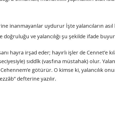
e­rine inanmayanlar uydurur İşte yalancıların asıl 
 doğruluğu ve yalancılığı şu şekil­de ifade buyu
nı hayra irşad eder; hayırlı iş­ler de Cennet’e k
seciyesiyle) sıddîk (vasfına müs­tahak) olur. Yal
 Cehennem’e götürür. O kimse ki, yalancılık onun
Kezzâb” defterine yazılır.