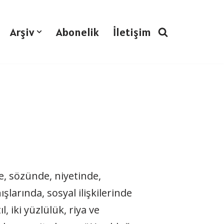
Arşiv
Abonelik
İletişim
e, sözünde, niyetinde,
ların­da, sosyal ilişkilerinde
, iki yüz­lülük, riya ve