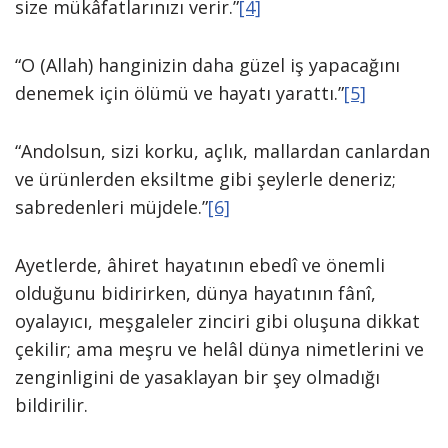
size mükâfatlarınızı verir.”
[4]
“O (Allah) hanginizin daha güzel iş yapacağını
denemek için ölümü ve hayatı yarattı.”
[5]
“Andolsun, sizi korku, açlık, mallardan canlardan
ve ürünlerden eksiltme gibi şeylerle deneriz;
sabredenleri müjdele.”
[6]
Ayetlerde, âhiret hayatının ebedî ve önemli
olduğunu bidirirken, dünya hayatının fânî,
oyalayıcı, meşgaleler zinciri gibi oluşuna dikkat
çekilir; ama meşru ve helâl dünya nimetlerini ve
zenginligini de yasaklayan bir şey olmadığı
bildirilir.