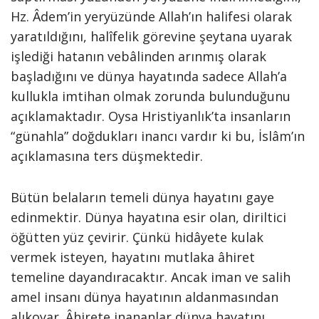
Hz. Âdem’in yeryüzünde Allah’ın halifesi olarak
yaratıldığını, halîfelik görevine şeytana uyarak
işlediği hatanın vebâlinden arınmış olarak
başladığını ve dünya hayatında sadece Allah’a
kullukla imtihan olmak zorunda bulunduğunu
açıklamaktadır. Oysa Hristiyanlık’ta insanların
“günahla” doğdukları inancı vardır ki bu, İslâm’ın
açıklamasına ters düşmektedir.
Bütün belaların temeli dünya hayatını gaye
edinmektir. Dünya hayatına esir olan, diriltici
öğütten yüz çevirir. Çünkü hidâyete kulak
vermek isteyen, hayatını mutlaka âhiret
temeline dayandıracaktır. Ancak iman ve salih
amel insanı dünya hayatının aldanmasından
alıkoyar. Âhirete inananlar dünya hayatını