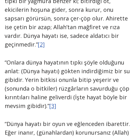
tıpkı bir yağmura benzer ki; bitirdiği ot,
ekicilerin hoşuna gider, sonra kurur, onu
sapsarı görürsün, sonra çer-çöp olur. Ahirette
ise çetin bir azap; Allah’tan mağfiret ve rıza
vardır. Dünya hayatı ise, sadece aldatıcı bir
geçinmedir.”
[2]
“Onlara dünya hayatının tıpkı şöyle olduğunu
anlat: (Dünya hayatı) gökten indirdiğimiz bir su
gibidir. Yerin bitkisi onunla bitip yeşerir ve
(sonunda o bitkiler) rüzgârların savurduğu çöp
kırıntıları haline geliverdi (İşte hayat böyle bir
mevsim gibidir).”
[3]
“Dünya hayatı bir oyun ve eğlenceden ibarettir.
Eğer inanır, (günahlardan) korunursanız (Allah)