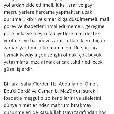
yollardan elde edilmeli, lüks, israf ve gayri
meşru yerlere harcama yapmaktan uzak
durumalı, kibir ve şımarıklığa düşülmemeli, malî
görev ve ibadetler ihmal edilmemeli, gereğine
göre helâl ve meşru faaliyetlere malî destek
verilmeli ve haram ve zararlı etkinliklere hiçbir
zaman yardımcı olunmamalıdır. Bu şartlara
uymak kaydıyla çok zengin olmak, çok büyük
yatırımlara imza atmak ancak takdir edilecek
güzel işlerdir.
Bir ara, sahabîlerden Hz. Abdullah b. Ömer,
Ebu’d-Derdâ ve Osman b. Maz’ûn’un sürekli
ibadetle meşgul olup kendilerini ve ailelerini
dünya nimetlerinden mahrum bırakmayı
düşünmeleri de Rasûlullah (sav) tarafından hoş