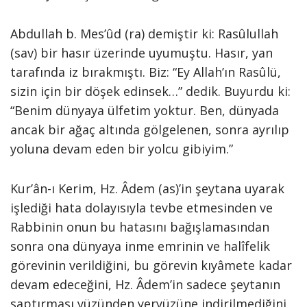
Abdullah b. Mes’ûd (ra) demiştir ki: Rasûlullah
(sav) bir hasır üzerinde uyumuştu. Hasır, yan
tarafında iz bırakmıştı. Biz: “Ey Allah’ın Rasûlü,
sizin için bir döşek edinsek…” dedik. Buyurdu ki:
“Benim dünyaya ülfetim yoktur. Ben, dünyada
ancak bir ağaç altında gölgelenen, sonra ayrılıp
yoluna devam eden bir yolcu gibiyim.”
Kur’ân-ı Kerim, Hz. Âdem (as)’in şeytana uyarak
işlediği hata dolayısıyla tevbe etmesinden ve
Rabbinin onun bu hatasını bağışlamasından
sonra ona dünyaya inme emrinin ve halîfelik
görevinin verildiğini, bu görevin kıyâmete kadar
devam edeceğini, Hz. Âdem’in sadece şeytanın
saptırması yüzünden yeryüzüne indirilmediğini,