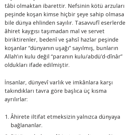
tâbi olmaktan ibarettir. Nefsinin kötü arzuları
peşinde koşan kimse hiçbir şeye sahip olmasa
bile dünya ehlinden sayılır. Tasavvufî eserlerde
âhiret kaygısı taşımadan mal ve servet
biriktirenler, bedenî ve şahsî hazlar peşinde
koşanlar “dünyanın uşağı” sayılmış, bunların
Allah’ın kulu değil “paranın kulu/abdü’d-dînâr”
oldukları ifade edilmiştir.
İnsanlar, dünyevî varlık ve imkânlara karşı
takındıkları tavra göre başlıca üç kısma
ayrılırlar:
Âhirete iltifat etmeksizin yalnızca dünyaya
bağlananlar.