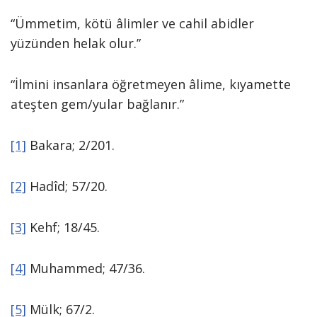
“Ümmetim, kötü âlimler ve cahil abidler
yüzünden helak olur.”
“İlmini insanlara öğretmeyen âlime, kıyamette
ateşten gem/yular bağlanır.”
[1]
Bakara; 2/201.
[2]
Hadîd; 57/20.
[3]
Kehf; 18/45.
[4]
Muhammed; 47/36.
[5]
Mülk; 67/2.