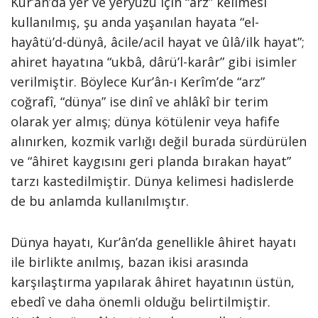
Kur’ân’da yer ve yeryüzü için “arz” kelimesi
kullanılmış, şu anda yaşanılan hayata “el-
hayâtü’d-dünyâ, âcile/acil hayat ve ûlâ/ilk hayat”;
ahiret hayatına “ukbâ, dârü’l-karâr” gibi isimler
verilmiştir. Böylece Kur’ân-ı Kerîm’de “arz”
coğrafî, “dünya” ise dinî ve ahlâkî bir terim
olarak yer almış; dünya kötülenir veya hafife
alınırken, kozmik varlığı değil burada sürdürülen
ve “âhiret kaygısını geri planda bırakan hayat”
tarzı kastedilmiştir. Dünya kelimesi hadislerde
de bu anlamda kullanılmıştır.
Dünya hayatı, Kur’ân’da genellikle âhiret hayatı
ile birlikte anılmış, bazan ikisi arasında
karşılaştırma yapılarak âhiret hayatının üstün,
ebedî ve daha önemli olduğu belirtilmiştir.