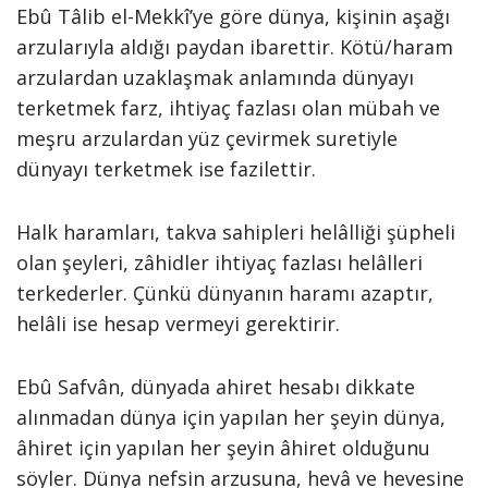
Ebû Tâlib el-Mekkî’ye göre dünya, kişinin aşağı
arzularıyla aldığı paydan ibarettir. Kötü/haram
arzulardan uzaklaşmak anlamında dünyayı
terketmek farz, ihtiyaç fazlası olan mübah ve
meşru arzulardan yüz çevirmek suretiyle
dünyayı terketmek ise fazilettir.
Halk haramları, takva sahipleri helâlliği şüpheli
olan şeyleri, zâhidler ihtiyaç fazlası helâlleri
terkederler. Çünkü dünyanın haramı azaptır,
helâli ise hesap vermeyi gerektirir.
Ebû Safvân, dünyada ahiret hesabı dikkate
alınmadan dünya için yapılan her şeyin dünya,
âhiret için yapılan her şeyin âhiret olduğunu
söyler. Dünya nefsin arzusuna, hevâ ve hevesine