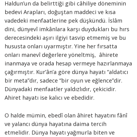
Haldun’un da belirttiği gibi câhiliye döneminin
bedevi Arapları, doğuştan maddeci ve kısa
vadedeki menfaatlerine pek düşkündü. İslâm
dini, dünyevî imkânlara karşı duydukları bu hırs
derecesindeki aşırı ilgiyi tasvip etmemiş ve bu
hususta onları uyarmıştır. Yine her fırsatta
onları manevî değerlere yöneltmiş, âhirete
inanmaya ve orada hesap vermeye hazırlanmaya
çağırmıştır. Kur’ân’a göre dünya hayatı “aldatıcı
bir meta”dır, sadece “bir oyun ve eğlence”dir.
Dünyadaki menfaatler yaldızlıdır, çekicidir.
Ahiret hayatı ise kalıcı ve ebedidir.
O halde mümin, ebedî olan âhiret hayatını fânî
ve yalancı dünya hayatına daima tercih
etmelidir. Dünya hayatı yağmurla biten ve