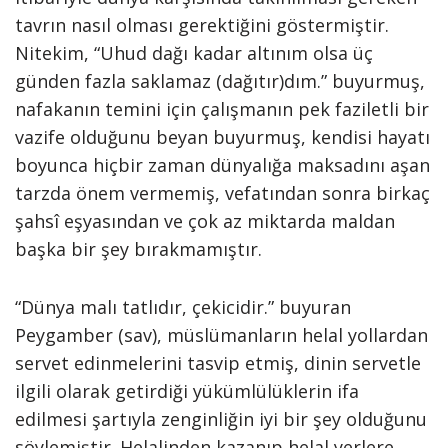
tavrın nasıl olması gerektiğini göstermiştir.
Nitekim, “Uhud dağı kadar altınım olsa üç
günden fazla saklamaz (dağıtır)dım.” buyurmuş,
nafakanın temini için çalışmanın pek faziletli bir
vazife olduğunu beyan buyurmuş, kendisi hayatı
boyunca hiçbir zaman dünyalığa maksadını aşan
tarzda önem vermemiş, vefatından sonra birkaç
şahsî eşyasından ve çok az miktarda maldan
başka bir şey bırakmamıştır.
“Dünya malı tatlıdır, çekicidir.” buyuran
Peygamber (sav), müslümanların helal yollardan
servet edinmelerini tasvip etmiş, dinin servetle
ilgili olarak getirdiği yükümlülüklerin ifa
edilmesi şartıyla zenginliğin iyi bir şey olduğunu
söylemiştir. Helalinden kazanıp helal yerlere