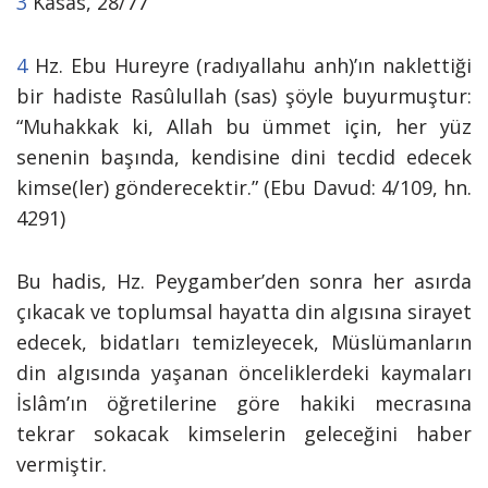
3
Kasas, 28/77
4
Hz. Ebu Hureyre (radıyallahu anh)’ın naklettiği
bir hadiste Rasûlullah (sas) şöyle buyurmuştur:
“
Muhakkak
ki, Allah bu ümmet için, her yüz
senenin başında, kendisine dini tecdid edecek
kimse(ler) gönderecektir.” (Ebu Davud: 4/109, hn.
4291)
Bu hadis, Hz. Peygamber’den sonra her asırda
çıkacak ve toplumsal hayatta din algısına sirayet
edecek, bidatları temizleyecek, Müslümanların
din algısında yaşanan önceliklerdeki kaymaları
İslâm’ın öğretilerine göre hakiki mecrasına
tekrar sokacak kimselerin geleceğini haber
vermiştir.