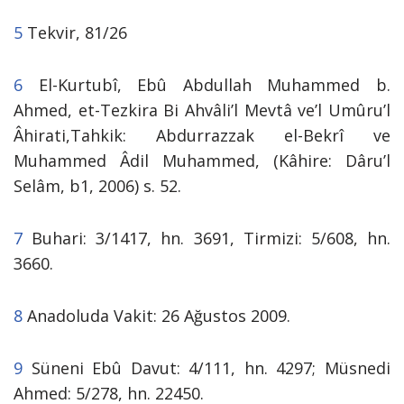
5
Tekvir, 81/26
6
El-Kurtubî, Ebû Abdullah Muhammed b.
Ahmed, et-Tezkira Bi Ahvâli’l Mevtâ ve’l
Umûru’l
Âhirati,Tahkik: Abdurrazzak el-Bekrî ve
Muhammed Âdil Muhammed, (Kâhire: Dâru’l
Selâm, b1, 2006) s. 52.
7
Buhari: 3/1417, hn. 3691, Tirmizi: 5/608, hn.
3660.
8
Anadoluda Vakit: 26 Ağustos 2009.
9
Süneni Ebû Davut: 4/111, hn. 4297; Müsnedi
Ahmed: 5/278, hn. 22450.