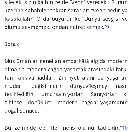
silecek; sizin kalbinize de “vehn” verecek.”
Bunun
üzerine sahabiler tekrar sorarlar:
“Vehn nedir ya
Rasûlallah?”
O da buyurur ki:
“Dünya sevgisi ve
ölümü sevmemek, ondan nefret etmek.”
9
Sonuç
Müslümanlar genel anlamda hâlâ algıda modern
olmakla modern çağda yaşamak arasındaki farkı
tam anlayamadılar. Zihniyet alanında yaşanan
modern değişimlerin dünyevîleşmeyi nasıl
tetiklediğini umursamıyorlar. Sanıyorlar ki
zihinsel dönüşüm, modern çağda yaşamanın
doğal sonucu.
Bu zeminde de
“Her nefis ölümü tadıcıdır.”
10