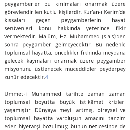
peygamberler bu kırılmaları onarmak üzere
görevlendirilen kutlu kişilerdir. Kur’an-ı Kerim’de
kıssaları geçen peygamberlerin hayat
serüvenleri konu hakkında yeterince fikir
vermektedir. Malûm, Hz. Muhammed (s.a.s)’den
sonra peygamber gelmeyecektir. Bu nedenle
toplumsal hayatta, öncelikler fıkhında meydana
gelecek kaymaları onarmak üzere peygamber
misyonunu üstlenecek müceddidler peyderpey
zuhûr edecektir.
4
Ümmet-i Muhammed tarihte zaman zaman
toplumsal boyutta büyük istikâmet krizleri
yaşamıştır. Dünyaya meyil artmış, bireysel ve
toplumsal hayatta varoluşun amacını tanzim
eden hiyerarşi bozulmuş; bunun neticesinde de