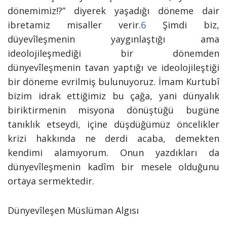
dönemimiz!?” diyerek yaşadığı döneme dair
ibretamiz misaller verir.
6
Şimdi biz,
düyevîleşmenin yaygınlaştığı ama
ideolojileşmediği bir dönemden
dünyevîleşmenin tavan yaptığı ve ideolojileştiği
bir döneme evrilmiş bulunuyoruz. İmam Kurtubî
bizim idrak ettiğimiz bu çağa, yani dünyalık
biriktirmenin misyona dönüştüğü bugüne
tanıklık etseydi, içine düşdüğümüz öncelikler
krizi hakkında ne derdi acaba, demekten
kendimi alamıyorum. Onun yazdıkları da
dünyevîleşmenin kadîm bir mesele olduğunu
ortaya sermektedir.
Dünyevîleşen Müslüman Algısı