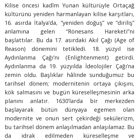
Kilise öncesi kadîm Yunan kültürüyle Ortaçağ
kültürünü yeniden harmanlayan kilise karşıtları,
16. asırda İtalya’da, “yeniden doğuş” ve “diriliş”
anlamına gelen “Rönesans Hareketi”ni
başlattılar. Bu da 17. asırdaki Akıl Çağı (Age of
Reason) dönemini tetikledi.
18. yüzyıl ise
Aydınlanma Çağı’nı (Enlightenment) getirdi.
Aydınlanma da 19. yüzyılda
İdeolojiler Çağı’na
zemin oldu. Başlıklar hâlinde sunduğumuz bu
tarihsel dönem; modernitenin ortaya çıkışını,
kök salmasını ve bugün küreselleşmesinin arka
planını anlatır. 1630’larda bir merkezden
başlayarak bütün dünyaya egemen olan
modernite ve onun sert çekirdeği sekülerizm,
bu tarihsel dönem anlaşılmadan anlaşılamaz. Bu
da idrak edilmeden küreselleşme ve