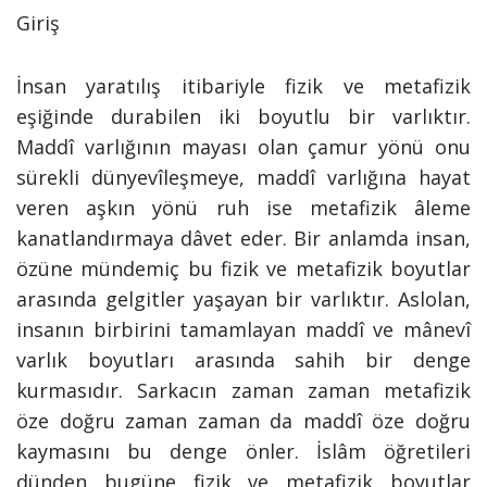
Giriş
İnsan yaratılış itibariyle fizik ve metafizik
eşiğinde durabilen iki boyutlu bir varlıktır.
Maddî varlığının mayası olan çamur yönü onu
sürekli dünyevîleşmeye, maddî varlığına hayat
veren aşkın yönü ruh ise metafizik âleme
kanatlandırmaya dâvet eder. Bir anlamda insan,
özüne mündemiç bu fizik ve metafizik boyutlar
arasında gelgitler yaşayan bir varlıktır. Aslolan,
insanın birbirini tamamlayan maddî ve mânevî
varlık boyutları arasında sahih bir denge
kurmasıdır. Sarkacın zaman zaman metafizik
öze doğru zaman zaman da maddî öze doğru
kaymasını bu denge önler. İslâm öğretileri
dünden bugüne fizik ve metafizik boyutlar