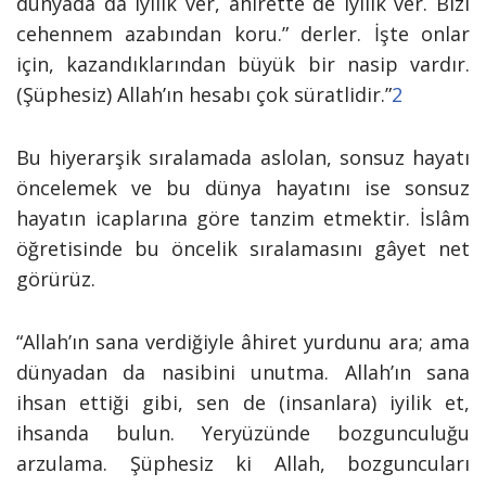
dünyada da iyilik ver, ahirette de iyilik ver. Bizi
cehennem azabından koru.” derler. İşte onlar
için, kazandıklarından büyük bir nasip vardır.
(Şüphesiz) Allah’ın hesabı çok süratlidir.”
2
Bu hiyerarşik sıralamada aslolan, sonsuz hayatı
öncelemek ve bu dünya hayatını ise sonsuz
hayatın icaplarına göre tanzim etmektir. İslâm
öğretisinde bu öncelik sıralamasını gâyet net
görürüz.
“Allah’ın sana verdiğiyle âhiret yurdunu ara; ama
dünyadan da nasibini unutma. Allah’ın sana
ihsan ettiği gibi, sen de (insanlara) iyilik et,
ihsanda bulun. Yeryüzünde bozgunculuğu
arzulama. Şüphesiz ki Allah, bozguncuları