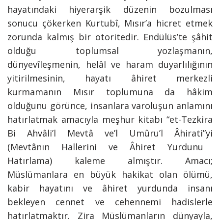
hayatındaki hiyerarşik düzenin bozulması
sonucu çökerken Kurtubî, Mısır’a hicret etmek
zorunda kalmış bir otoritedir. Endülüs’te şâhit
olduğu toplumsal yozlaşmanın,
dünyevîleşmenin, helâl ve haram duyarlılığının
yitirilmesinin, hayatı âhiret merkezli
kurmamanın Mısır toplumuna da hâkim
olduğunu görünce, insanlara varoluşun anlamını
hatırlatmak amacıyla meşhur kitabı
“et-Tezkira
Bi Ahvâli’l Mevtâ ve’l Umûru’l Âhirati”yi
(Mevtânın Hallerini ve Âhiret Yurdunu
Hatırlama) kaleme almıştır. Amacı;
Müslümanlara en büyük hakikat olan ölümü,
kabir hayatını ve âhiret yurdunda insanı
bekleyen cennet ve cehennemi hadislerle
hatırlatmaktır. Zira Müslümanların dünyayla,