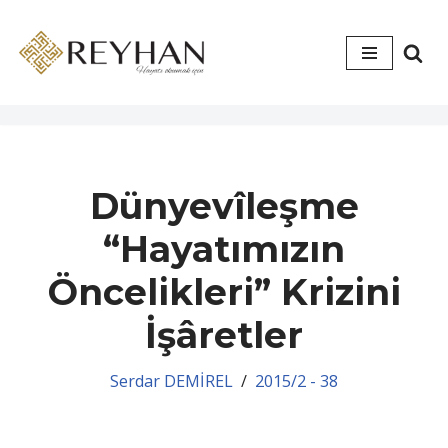
İçeriğe
geç
Dünyevîleşme
“Hayatımızın
Öncelikleri” Krizini
İşâretler
Serdar DEMİREL
2015/2 - 38