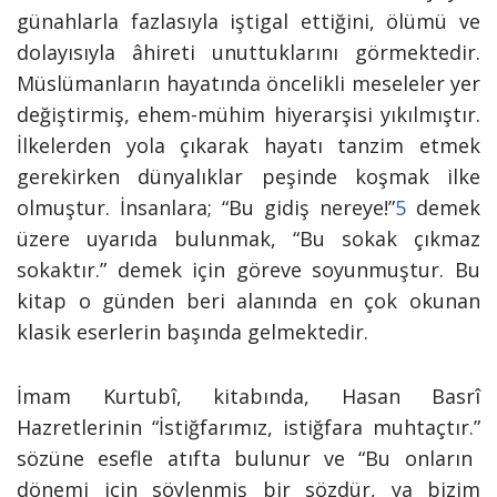
günahlarla fazlasıyla iştigal ettiğini, ölümü ve
dolayısıyla âhireti unuttuklarını görmektedir.
Müslümanların hayatında öncelikli meseleler yer
değiştirmiş, ehem-mühim hiyerarşisi yıkılmıştır.
İlkelerden yola çıkarak hayatı tanzim etmek
gerekirken dünyalıklar peşinde koşmak ilke
olmuştur. İnsanlara;
“Bu gidiş nereye!”
5
demek
üzere uyarıda bulunmak, “Bu sokak çıkmaz
sokaktır.” demek için göreve soyunmuştur. Bu
kitap o günden beri alanında en çok okunan
klasik eserlerin başında gelmektedir.
İmam Kurtubî, kitabında, Hasan Basrî
Hazretlerinin
“İstiğfarımız, istiğfara muhtaçtır.”
sözüne esefle atıfta bulunur ve “Bu onların
dönemi için söylenmiş bir sözdür, ya bizim