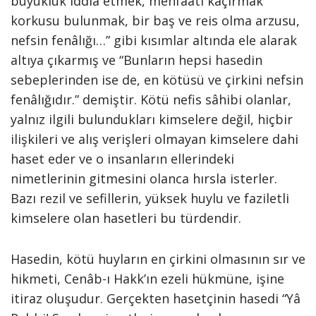
büyüklük iddiâ etmek, menfaati kaçırmak
korkusu bulunmak, bir baş ve reis olma arzusu,
nefsin fenâlığı…” gibi kısımlar altında ele alarak
altıya çıkarmış ve “Bunların hepsi hasedin
sebeplerinden ise de, en kötüsü ve çirkini nefsin
fenâlığıdır.” demiştir. Kötü nefis sâhibi olanlar,
yalnız ilgili bulundukları kimselere değil, hiçbir
ilişkileri ve alış verişleri olmayan kimselere dahi
haset eder ve o insanların ellerindeki
nimetlerinin gitmesini olanca hırsla isterler.
Bazı rezil ve sefillerin, yüksek huylu ve faziletli
kimselere olan hasetleri bu türdendir.
Hasedin, kötü huyların en çirkini olmasının sır ve
hikmeti, Cenâb-ı Hakk’ın ezeli hükmüne, işine
itiraz oluşudur. Gerçekten hasetçinin hasedi “Yâ