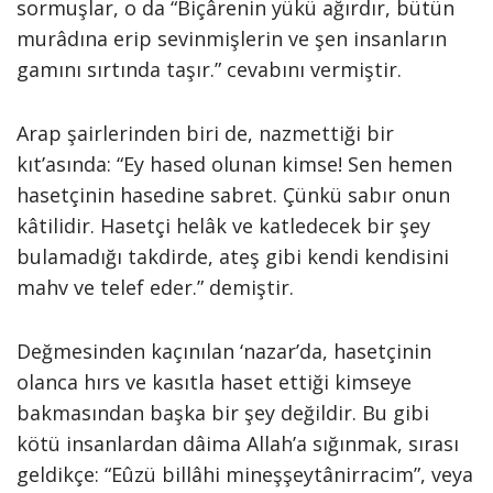
sormuşlar, o da “Biçârenin yükü ağırdır, bütün
murâdına erip sevinmişlerin ve şen insanların
gamını sırtında taşır.” cevabını vermiştir.
Arap şairlerinden biri de, nazmettiği bir
kıt’asında: “Ey hased olunan kimse! Sen hemen
hasetçinin hasedine sabret. Çünkü sabır onun
kâtilidir. Hasetçi helâk ve katledecek bir şey
bulamadığı takdirde, ateş gibi kendi kendisini
mahv ve telef eder.” demiştir.
Değmesinden kaçınılan ‘nazar’da, hasetçinin
olanca hırs ve kasıtla haset ettiği kimseye
bakmasından başka bir şey değildir. Bu gibi
kötü insanlardan dâima Allah’a sığınmak, sırası
geldikçe: “Eûzü billâhi mineşşeytânirracim”, veya