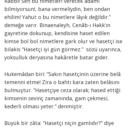
Rabbi! Sen bu nimetleri verecek adamı
bilmiyorsun!, bana vermeliydin, ben ondan
ehilim! Yahut o bu nimetlere lâyık değildir.”
demeğe varır. Binaenaleyh, Cenâb-ı Hakk’ın
gayretine dokunup, kendisine haset edilen
kimse bol bol nimetlere gark olur ve hasetçi ise
bilakis “Hasetçi iyi gün görmez.” sözü uyarınca,
yoksulluk deryasına hakâretle batar gider.
Hukemâdan biri: “Sakın hasetçinin üzerine belâ
temenni etme! Zira o bahtı kara zaten belâsını
bulmuştur. “Hasetçiye ceza olarak; hased ettiği
kimsenin sevinç zamanında, gam çekmesi,
kederli olması yeter.” denmiştir.
Büyük bir zâta: “Hasetçi niçin gamlıdır?” diye