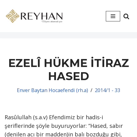
İçeriğe
geç
EZELÎ HÜKME İTİRAZ
HASED
Enver Baytan Hocaefendi (rh.a)
2014/1 - 33
Rasûlullah (s.a.v) Efendimiz bir hadis-i
şeriflerinde şöyle buyuruyorlar: “Hased, sabır
(denilen acı bir madden)in balı bozduğu gibi,