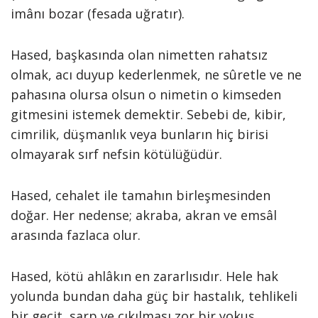
imânı bozar (fesada uğratır).
Hased, başkasında olan nimetten rahatsız
olmak, acı duyup kederlenmek, ne sûretle ve ne
pahasına olursa olsun o nimetin o kimseden
gitmesini istemek demektir. Sebebi de, kibir,
cimrilik, düşmanlık veya bunların hiç birisi
olmayarak sırf nefsin kötülüğüdür.
Hased, cehalet ile tamahın birleşmesinden
doğar. Her nedense; akraba, akran ve emsâl
arasında fazlaca olur.
Hased, kötü ahlâkın en zararlısıdır. Hele hak
yolunda bundan daha güç bir hastalık, tehlikeli
bir geçit, sarp ve çıkılması zor bir yokuş