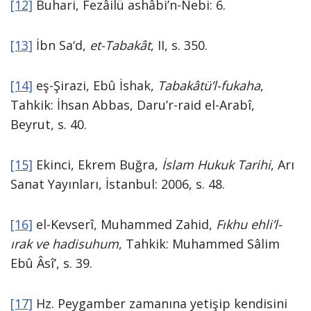
[12]
Buhari, Fezâilü ashâbi’n-Nebi: 6.
[13]
İbn Sa‘d,
et-Tabakât
, II, s. 350.
[14]
eş-Şirazi, Ebû İshak,
Tabakâtü’l-fukaha
,
Tahkik: İhsan Abbas, Daru’r-raid el-Arabî,
Beyrut, s. 40.
[15]
Ekinci, Ekrem Buğra,
İslam Hukuk Tarihi
, Arı
Sanat Yayınları, İstanbul: 2006, s. 48.
[16]
el-Kevserî, Muhammed Zahid,
Fıkhu ehli’l-
ırak ve hadisuhum
, Tahkik: Muhammed Sâlim
Ebû Âsî’, s. 39.
[17]
Hz. Peygamber zamanına yetişip kendisini