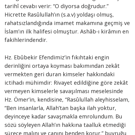
tarihî cevabı verir: “O diyorsa doğrudur.”
Hicrette Rasûlullah’ın (s.a.v) yoldaşı olmuş,
rahatsızlandığında imamet makamına geçmiş ve
İslam’ın ilk halifesi olmuştur. Ashâb-ı kirâmın en
fakihlerindendir.
Hz. Ebûbekir Efendimiz’in fıkıhtaki engin
derinliğini ortaya koyması bakımından zekât
vermekten geri duran kimseler hakkındaki
ictihadı mühimdir: Rivayet edildiğine göre zekât
vermeyen kimselerle savaşılması meselesinde
Hz. Ömer’in, kendisine, “Rasûlullah aleyhisselam,
“Ben insanlarla, Allah’tan başka ilah yoktur,
deyinceye kadar savaşmakla emrolundum. Bu
sözü söyleyen Allah’ın hakkına taalluk etmediği
sürece malını ve canını benden korur.” buyruğu