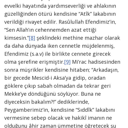
evvelki hayatında yardımseverliği ve ahlakının
güzelliğinden ötürü kendisine “Atîk” lakabının
verildiği rivayet edilir. Rasûlullah Efendimiz’in,
“Sen Allah’ın cehennemden azat ettiği
kimsesin.”
[8]
şeklindeki methine mazhar olarak
da daha dünyada iken cennetle müjdelenmiş,
Efendimiz (s.a.v) ile birlikte cennete girecek
olma şerefine erişmiştir.
[9]
Mi‘rac hadisesinden
sonra müşrikler kendisine hitaben; “Arkadaşın,
bir gecede Mescid-i Aksa’ya gidip, oradan
göklere çıkıp sabah olmadan da tekrar geri
Mekke’ye döndüğünü söylüyor. Buna ne
diyeceksin bakalım?!” dediklerinde,
Peygamberimiz’in, kendisine “Sıddîk” lakabını
vermesine sebep olacak ve hakikî imanın ne
olduğunu âhir zaman ümmetine öğretecek şu