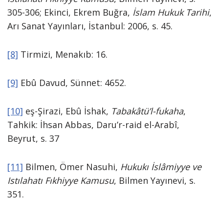
305-306; Ekinci, Ekrem Buğra,
İslam Hukuk Tarihi
,
Arı Sanat Yayınları, İstanbul: 2006, s. 45.
[8]
Tirmizi, Menakıb: 16.
[9]
Ebû Davud, Sünnet: 4652.
[10]
eş-Şirazi, Ebû İshak,
Tabakâtü’l-fukaha
,
Tahkik: İhsan Abbas, Daru’r-raid el-Arabî,
Beyrut, s. 37
[11]
Bilmen, Ömer Nasuhi,
Hukukı İslâmiyye ve
Istılahatı Fıkhiyye Kamusu
, Bilmen Yayınevi, s.
351.