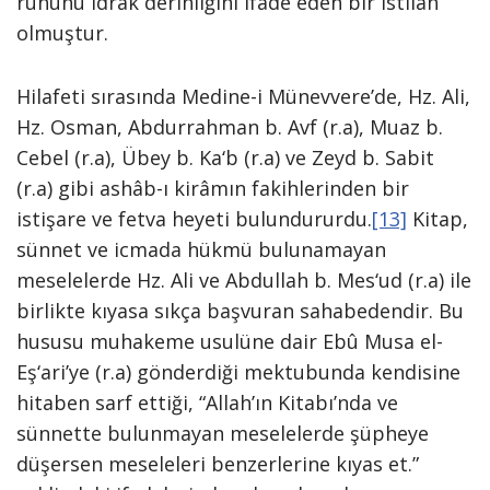
ruhunu idrak derinliğini ifade eden bir ıstılah
olmuştur.
Hilafeti sırasında Medine-i Münevvere’de, Hz. Ali,
Hz. Osman, Abdurrahman b. Avf (r.a), Muaz b.
Cebel (r.a), Übey b. Ka‘b (r.a) ve Zeyd b. Sabit
(r.a) gibi ashâb-ı kirâmın fakihlerinden bir
istişare ve fetva heyeti bulundururdu.
[13]
Kitap,
sünnet ve icmada hükmü bulunamayan
meselelerde Hz. Ali ve Abdullah b. Mes‘ud (r.a) ile
birlikte kıyasa sıkça başvuran sahabedendir. Bu
hususu muhakeme usulüne dair Ebû Musa el-
Eş‘ari’ye (r.a) gönderdiği mektubunda kendisine
hitaben sarf ettiği, “Allah’ın Kitabı’nda ve
sünnette bulunmayan meselelerde şüpheye
düşersen meseleleri benzerlerine kıyas et.”