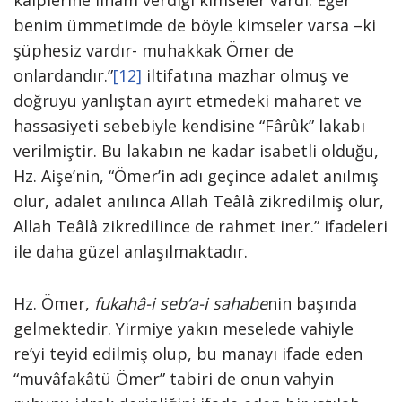
kalplerine ilham verdiği kimseler vardı. Eğer
benim ümmetimde de böyle kimseler varsa –ki
şüphesiz vardır- muhakkak Ömer de
onlardandır.”
[12]
iltifatına mazhar olmuş ve
doğruyu yanlıştan ayırt etmedeki maharet ve
hassasiyeti sebebiyle kendisine “Fârûk” lakabı
verilmiştir. Bu lakabın ne kadar isabetli olduğu,
Hz. Aişe’nin, “Ömer’in adı geçince adalet anılmış
olur, adalet anılınca Allah Teâlâ zikredilmiş olur,
Allah Teâlâ zikredilince de rahmet iner.” ifadeleri
ile daha güzel anlaşılmaktadır.
Hz. Ömer,
fukahâ-i seb‘a-i sahabe
nin başında
gelmektedir. Yirmiye yakın meselede vahiyle
re’yi teyid edilmiş olup, bu manayı ifade eden
“muvâfakâtü Ömer” tabiri de onun vahyin