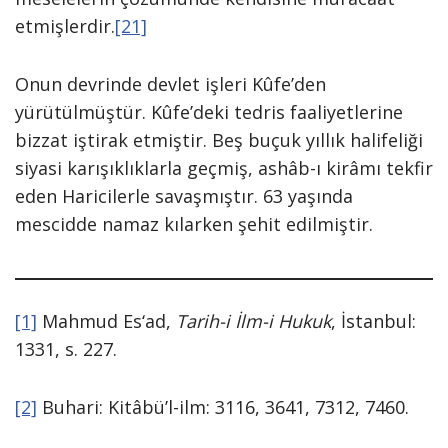
etmişlerdir.
[21]
Onun devrinde devlet işleri Kûfe’den
yürütülmüştür. Kûfe’deki tedris faaliyetlerine
bizzat iştirak etmiştir. Beş buçuk yıllık halifeliği
siyasi karışıklıklarla geçmiş, ashâb-ı kirâmı tekfir
eden Haricilerle savaşmıştır. 63 yaşında
mescidde namaz kılarken şehit edilmiştir.
[1]
Mahmud Es‘ad,
Tarih-i İlm-i Hukuk
, İstanbul:
1331, s. 227.
[2]
Buhari: Kitâbü’l-ilm: 3116, 3641, 7312, 7460.