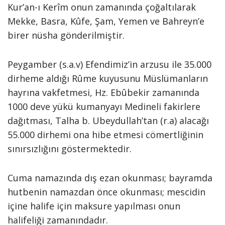
Kur’an-ı Kerîm onun zamanında çoğaltılarak
Mekke, Basra, Kûfe, Şam, Yemen ve Bahreyn’e
birer nüsha gönderilmiştir.
Peygamber (s.a.v) Efendimiz’in arzusu ile 35.000
dirheme aldığı Rûme kuyusunu Müslümanların
hayrına vakfetmesi, Hz. Ebûbekir zamanında
1000 deve yükü kumanyayı Medineli fakirlere
dağıtması, Talha b. Ubeydullah’tan (r.a) alacağı
55.000 dirhemi ona hibe etmesi cömertliğinin
sınırsızlığını göstermektedir.
Cuma namazında dış ezan okunması; bayramda
hutbenin namazdan önce okunması; mescidin
içine halife için maksure yapılması onun
halifeliği zamanındadır.