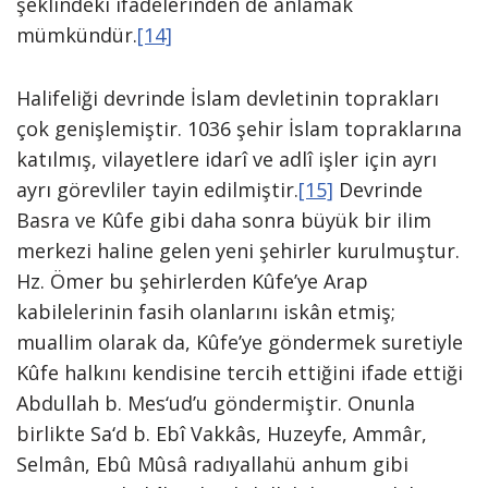
şeklindeki ifadelerinden de anlamak
mümkündür.
[14]
Halifeliği devrinde İslam devletinin toprakları
çok genişlemiştir. 1036 şehir İslam topraklarına
katılmış, vilayetlere idarî ve adlî işler için ayrı
ayrı görevliler tayin edilmiştir.
[15]
Devrinde
Basra ve Kûfe gibi daha sonra büyük bir ilim
merkezi haline gelen yeni şehirler kurulmuştur.
Hz. Ömer bu şehirlerden Kûfe’ye Arap
kabilelerinin fasih olanlarını iskân etmiş;
muallim olarak da, Kûfe’ye göndermek suretiyle
Kûfe halkını kendisine tercih ettiğini ifade ettiği
Abdullah b. Mes‘ud’u göndermiştir. Onunla
birlikte Sa‘d b. Ebî Vakkâs, Huzeyfe, Ammâr,
Selmân, Ebû Mûsâ radıyallahü anhum gibi