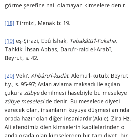
görme şerefine nail olamayan kimselere denir.
[18]
Tirmizi, Menakıb: 19.
[19]
eş-Şirazi, Ebû İshak,
Tabakâtü’l-Fukaha
,
Tahkik: İhsan Abbas, Daru’r-raid el-Arabî,
Beyrut, s. 42.
[20]
Veki‘,
Ahbâru’l-kudât
, Alemü’l-kütüb: Beyrut
t.y., s. 95-97; Aslan avlama maksadı ile açılan
çukura
zübye
denilmesi hasebiyle bu meseleye
zübye meselesi
de denir. Bu meselede diyeti
verecek olan, insanların kuyuya düşmesi anında
orada hazır olan diğer insanlardır(Akıle). Zira Hz.
Ali efendimiz ölen kimselerin kabilelerinden o
anda orada olan kimselerden bir tam diyet, bir