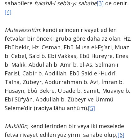
sahabîlere
fukahâ-i seb‘a-yı sahabe
[3]
de denir.
[4]
Mutevessitûn
; kendilerinden rivayet edilen
fetvalar bir önceki gruba göre daha az olan; Hz.
Ebûbekir, Hz. Osman, Ebû Musa el-Eş‘ari, Muaz
b. Cebel, Sa‘d b. Ebi Vakkas, Ebû Hureyre, Enes
b. Malik, Abdullah b. Amr b. el-As, Selman-ı
Farisi, Cabir b. Abdillah, Ebû Said el-Hudrî,
Talha, Zübeyr, Abdurrahman b. Avf, İmran b.
Husayn, Ebû Bekre, Ubade b. Samit, Muaviye b.
Ebi Süfyân, Abdullah b. Zübeyr ve Ümmü
Seleme’dir (radiyallâhu anhüm).
[5]
Mukillûn
; kendilerinden bir veya iki meselede
fetva rivayet edilen yüz yirmi sahabe olup,
[6]