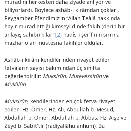
muradını herkesten daha ziyade anlıyor ve
biliyorlardı. Böylece ashâb-ı kirâmdan çokları,
Peygamber Efendimiz’in “Allah Teâlâ hakkında
hayır murad ettiği kimseyi dinde fakih (derin bir
anlayış sahibi) kılar.”
[2]
hadîs-i şerîfinin sırrına
mazhar olan müstesna fakihler oldular.
Ashâb-ı kirâm kendilerinden rivayet edilen
fetvaların sayısı bakımından üç sınıfta
değerlendirilir:
Muksirûn, Mutevessitûn
ve
Mukillûn
.
Muksirûn
; kendilerinden en çok fetva rivayet
edilen: Hz. Ömer, Hz. Ali, Abdullah b. Mesud,
Abdullah b. Ömer, Abdullah b. Abbas, Hz. Aişe ve
Zeyd b. Sabit’tir (radiyallâhu anhüm). Bu