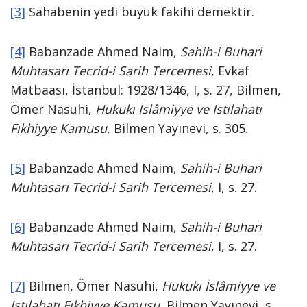
[3]
Sahabenin yedi büyük fakihi demektir.
[4]
Babanzade Ahmed Naim,
Sahih-i Buhari
Muhtasarı Tecrid-i Sarih Tercemesi
, Evkaf
Matbaası, İstanbul: 1928/1346, I, s. 27, Bilmen,
Ömer Nasuhi,
Hukukı İslâmiyye ve Istılahatı
Fıkhiyye Kamusu
, Bilmen Yayınevi, s. 305.
[5]
Babanzade Ahmed Naim,
Sahih-i Buhari
Muhtasarı Tecrid-i Sarih Tercemesi
, I, s. 27.
[6]
Babanzade Ahmed Naim,
Sahih-i Buhari
Muhtasarı Tecrid-i Sarih Tercemesi
, I, s. 27.
[7]
Bilmen, Ömer Nasuhi,
Hukukı İslâmiyye ve
Istılahatı Fıkhiyye Kamusu
, Bilmen Yayınevi, s.