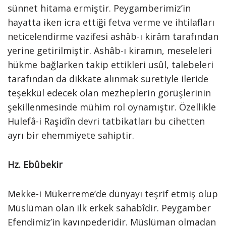
sünnet hitama ermiştir. Peygamberimiz’in
hayatta iken icra ettiği fetva verme ve ihtilafları
neticelendirme vazifesi ashâb-ı kirâm tarafından
yerine getirilmiştir. Ashâb-ı kiramın, meseleleri
hükme bağlarken takip ettikleri usûl, talebeleri
tarafından da dikkate alınmak suretiyle ileride
teşekkül edecek olan mezheplerin görüşlerinin
şekillenmesinde mühim rol oynamıştır. Özellikle
Hulefâ-i Raşidîn devri tatbikatları bu cihetten
ayrı bir ehemmiyete sahiptir.
Hz. Ebûbekir
Mekke-i Mükerreme’de dünyayı teşrif etmiş olup
Müslüman olan ilk erkek sahabîdir. Peygamber
Efendimiz’in kayınpederidir. Müslüman olmadan