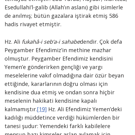
Esedullahi’l-galib (Allah’ın aslanı) gibi isimlerle
de anılmış; bütün gazalara iştirak etmiş 586
hadis rivayet etmiştir.
Hz. Ali
fukahâ-i seb‘a-i sahabe
dendir. Çok defa
Peygamber Efendimiz’in methine mazhar
olmuştur. Peygamber Efendimiz kendisini
Yemen’e gönderirken gençliği ve yargı
meselelerine vakıf olmadığına dair özür beyan
ettiğinde, kararlarının doğru olması için
kendisine dua etmiş ve ondan sonra hiçbir
meselenin hakikati kendisine kapalı
kalmamıştır.
[19]
Hz. Ali Efendimiz Yemen’deki
kadılığı müddetince verdiği hükümlerden bir
tanesi şudur: Yemendeki farklı kabilelere
mensup bazı kimseler aslan avlamak için