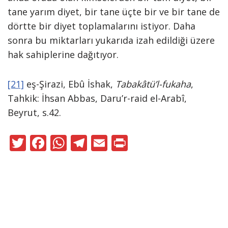
tane yarım diyet, bir tane üçte bir ve bir tane de
dörtte bir diyet toplamalarını istiyor. Daha
sonra bu miktarları yukarıda izah edildiği üzere
hak sahiplerine dağıtıyor.
[21]
eş-Şirazi, Ebû İshak,
Tabakâtü’l-fukaha
,
Tahkik: İhsan Abbas, Daru’r-raid el-Arabî,
Beyrut, s.42.
T
F
W
T
E
Pr
w
ac
h
el
m
in
itt
e
at
e
ai
t
er
b
s
gr
l
o
A
a
Neve
|
WordPress
o
p
m