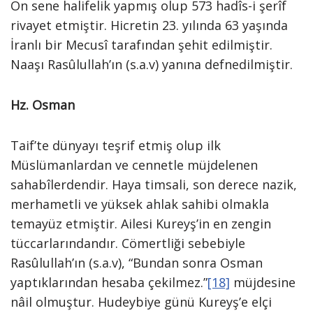
On sene halifelik yapmış olup 573 hadîs-i şerîf
rivayet etmiştir. Hicretin 23. yılında 63 yaşında
İranlı bir Mecusî tarafından şehit edilmiştir.
Naaşı Rasûlullah’ın (s.a.v) yanına defnedilmiştir.
Hz. Osman
Taif’te dünyayı teşrif etmiş olup ilk
Müslümanlardan ve cennetle müjdelenen
sahabîlerdendir. Haya timsali, son derece nazik,
merhametli ve yüksek ahlak sahibi olmakla
temayüz etmiştir. Ailesi Kureyş’in en zengin
tüccarlarındandır. Cömertliği sebebiyle
Rasûlullah’ın (s.a.v), “Bundan sonra Osman
yaptıklarından hesaba çekilmez.”
[18]
müjdesine
nâil olmuştur. Hudeybiye günü Kureyş’e elçi