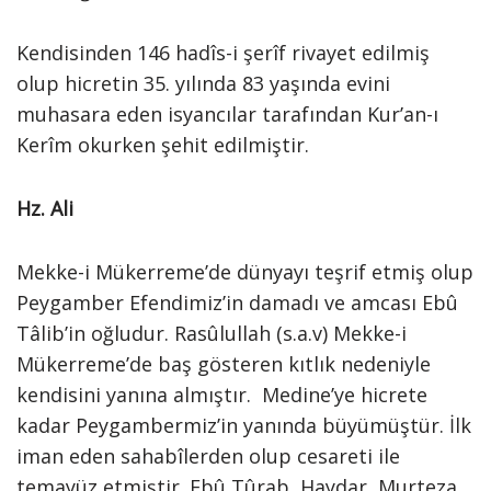
Kendisinden 146 hadîs-i şerîf rivayet edilmiş
olup hicretin 35. yılında 83 yaşında evini
muhasara eden isyancılar tarafından Kur’an-ı
Kerîm okurken şehit edilmiştir.
Hz. Ali
Mekke-i Mükerreme’de dünyayı teşrif etmiş olup
Peygamber Efendimiz’in damadı ve amcası Ebû
Tâlib’in oğludur. Rasûlullah (s.a.v) Mekke-i
Mükerreme’de baş gösteren kıtlık nedeniyle
kendisini yanına almıştır. Medine’ye hicrete
kadar Peygambermiz’in yanında büyümüştür. İlk
iman eden sahabîlerden olup cesareti ile
temayüz etmiştir. Ebû Tûrab, Haydar, Murteza,