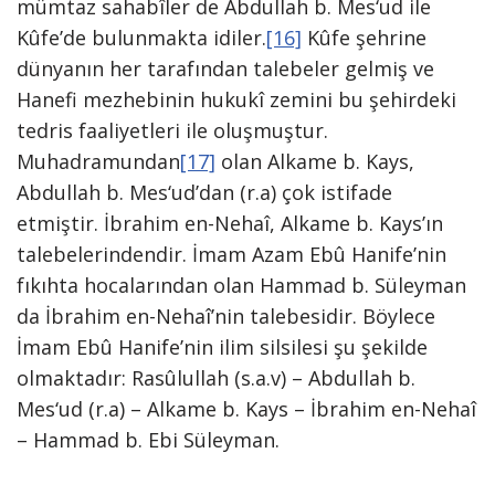
mümtaz sahabîler de Abdullah b. Mes‘ud ile
Kûfe’de bulunmakta idiler.
[16]
Kûfe şehrine
dünyanın her tarafından talebeler gelmiş ve
Hanefi mezhebinin hukukî zemini bu şehirdeki
tedris faaliyetleri ile oluşmuştur.
Muhadramundan
[17]
olan Alkame b. Kays,
Abdullah b. Mes‘ud’dan (r.a) çok istifade
etmiştir. İbrahim en-Nehaî, Alkame b. Kays’ın
talebelerindendir. İmam Azam Ebû Hanife’nin
fıkıhta hocalarından olan Hammad b. Süleyman
da İbrahim en-Nehaî’nin talebesidir. Böylece
İmam Ebû Hanife’nin ilim silsilesi şu şekilde
olmaktadır: Rasûlullah (s.a.v) – Abdullah b.
Mes‘ud (r.a) – Alkame b. Kays – İbrahim en-Nehaî
– Hammad b. Ebi Süleyman.