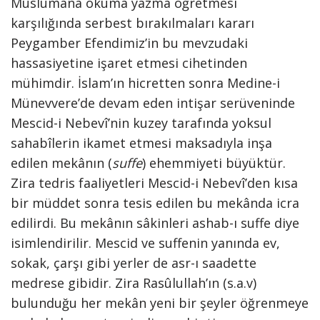
Müslümana okuma yazma öğretmesi
karşılığında serbest bırakılmaları kararı
Peygamber Efendimiz’in bu mevzudaki
hassasiyetine işaret etmesi cihetinden
mühimdir. İslam’ın hicretten sonra Medine-i
Münevvere’de devam eden intişar serüveninde
Mescid-i Nebevî’nin kuzey tarafında yoksul
sahabîlerin ikamet etmesi maksadıyla inşa
edilen mekânın (
suffe
) ehemmiyeti büyüktür.
Zira tedris faaliyetleri Mescid-i Nebevî’den kısa
bir müddet sonra tesis edilen bu mekânda icra
edilirdi. Bu mekânın sâkinleri ashab-ı suffe diye
isimlendirilir. Mescid ve suffenin yanında ev,
sokak, çarşı gibi yerler de asr-ı saadette
medrese gibidir. Zira Rasûlullah’ın (s.a.v)
bulunduğu her mekân yeni bir şeyler öğrenmeye