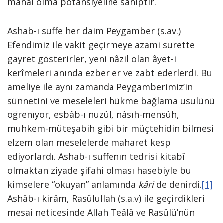
mahal olma potansiyeline sahiptir.
Ashab-ı suffe her daim Peygamber (s.av.)
Efendimiz ile vakit geçirmeye azami surette
gayret gösterirler, yeni nâzil olan âyet-i
kerîmeleri anında ezberler ve zabt ederlerdi. Bu
ameliye ile aynı zamanda Peygamberimiz’in
sünnetini ve meseleleri hükme bağlama usulünü
öğreniyor, esbâb-ı nüzûl, nâsih-mensûh,
muhkem-müteşabih gibi bir müçtehidin bilmesi
elzem olan meselelerde maharet kesp
ediyorlardı. Ashab-ı suffenın tedrisi kitabî
olmaktan ziyade şifahi olması hasebiyle bu
kimselere “okuyan” anlamında
kâri
de denirdi.
[1]
Ashâb-ı kirâm, Rasûlullah (s.a.v) ile geçirdikleri
mesai neticesinde Allah Teâlâ ve Rasûlü’nün