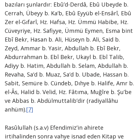
bazıları şunlardır: Ebû’d-Derdâ, Ebû Ubeyde b.
Cerrah, Übeyy b. Ka‘b, Ebû Eyyüb el-Ensârî, Ebû
Zer el-Gıfarî, Hz. Hafsa, Hz. Ümmü Habibe, Hz.
Cüveyriye, Hz. Safiyye, Ümmü Eymen, Esma bint
Ebî Bekr, Hasan b. Ali, Hüseyn b. Ali, Said b.
Zeyd, Ammar b. Yasir, Abdullah b. Ebî Bekr,
Abdurrahman b. Ebî Bekr, Ukayl b. Ebî Talib,
Adiyy b. Hatim, Abdullah b. Selam, Abdullah b.
Revaha, Sa‘d b. Muaz, Sa‘d b. Ubade, Hassan b.
Sabit, Semüre b. Cündeb, Dıhye b. Halife, Amr b.
el-Âs, Halid b. Velid, Hz. Fâtıma, Muğîre b. Şu‘be
ve Abbas b. Abdülmuttalib’dir (radiyallâhu
anhüm).
[7]
Rasûlullah (s.a.v) Efendimiz’in ahirete
irtihalinden sonra vahye isnad eden Kitap ve