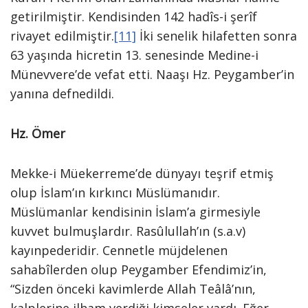
getirilmiştir. Kendisinden 142 hadîs-i şerîf
rivayet edilmiştir.
[11]
İki senelik hilafetten sonra
63 yaşında hicretin 13. senesinde Medine-i
Münevvere’de vefat etti. Naaşı Hz. Peygamber’in
yanına defnedildi.
Hz. Ömer
Mekke-i Müekerreme’de dünyayı teşrif etmiş
olup İslam’ın kırkıncı Müslümanıdır.
Müslümanlar kendisinin İslam’a girmesiyle
kuvvet bulmuşlardır. Rasûlullah’ın (s.a.v)
kayınpederidir. Cennetle müjdelenen
sahabîlerden olup Peygamber Efendimiz’in,
“Sizden önceki kavimlerde Allah Teâlâ’nın,