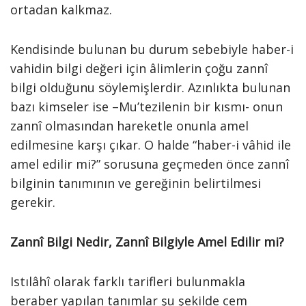
ortadan kalkmaz.
Kendisinde bulunan bu durum sebebiyle haber-i
vahidin bilgi değeri için âlimlerin çoğu zannî
bilgi olduğunu söylemişlerdir. Azınlıkta bulunan
bazı kimseler ise –Mu’tezilenin bir kısmı- onun
zannî olmasından hareketle onunla amel
edilmesine karşı çıkar. O halde “haber-i vâhid ile
amel edilir mi?” sorusuna geçmeden önce zannî
bilginin tanımının ve gereğinin belirtilmesi
gerekir.
Zannî Bilgi Nedir, Zannî Bilgiyle Amel Edilir mi?
Istılâhî olarak farklı tarifleri bulunmakla
beraber yapılan tanımlar şu şekilde cem