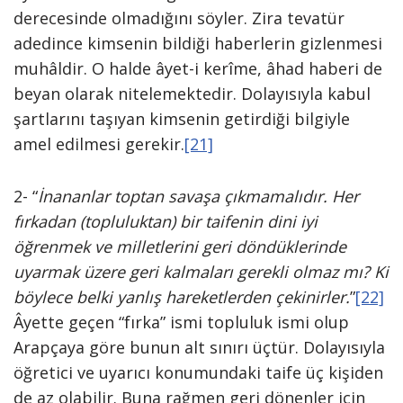
derecesinde olmadığını söyler. Zira tevatür
adedince kimsenin bildiği haberlerin gizlenmesi
muhâldir. O halde âyet-i kerîme, âhad haberi de
beyan olarak nitelemektedir. Dolayısıyla kabul
şartlarını taşıyan kimsenin getirdiği bilgiyle
amel edilmesi gerekir.
[21]
2- “
İnananlar toptan savaşa çıkmamalıdır. Her
fırkadan (topluluktan) bir taifenin dini iyi
öğrenmek ve milletlerini geri döndüklerinde
uyarmak üzere geri kalmaları gerekli olmaz mı? Ki
böylece belki yanlış hareketlerden çekinirler.
”
[22]
Âyette geçen “fırka” ismi topluluk ismi olup
Arapçaya göre bunun alt sınırı üçtür. Dolayısıyla
öğretici ve uyarıcı konumundaki taife üç kişiden
de az olabilir. Buna rağmen geri dönenler için