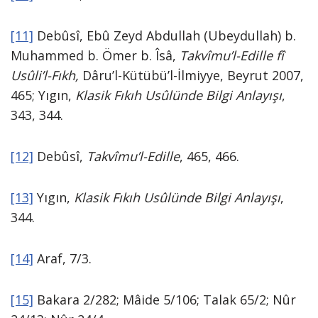
[11]
Debûsî, Ebû Zeyd Abdullah (Ubeydullah) b.
Muhammed b. Ömer b. Îsâ,
Takvîmu’l-Edille fî
Usûli’l-Fıkh,
Dâru’l-Kütübü’l-İlmiyye, Beyrut 2007,
465; Yıgın,
Klasik Fıkıh Usûlünde Bilgi Anlayışı
,
343, 344.
[12]
Debûsî,
Takvîmu’l-Edille
, 465, 466.
[13]
Yıgın,
Klasik Fıkıh Usûlünde Bilgi Anlayışı
,
344.
[14]
Araf, 7/3.
[15]
Bakara 2/282; Mâide 5/106; Talak 65/2; Nûr