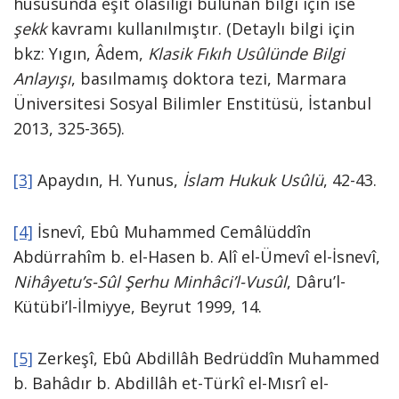
hususunda eşit olasılığı bulunan bilgi için ise
şekk
kavramı kullanılmıştır. (Detaylı bilgi için
bkz: Yıgın, Âdem,
Klasik Fıkıh Usûlünde Bilgi
Anlayışı
, basılmamış doktora tezi, Marmara
Üniversitesi Sosyal Bilimler Enstitüsü, İstanbul
2013, 325-365).
[3]
Apaydın, H. Yunus,
İslam Hukuk Usûlü
, 42-43.
[4]
İsnevî, Ebû Muhammed Cemâlüddîn
Abdürrahîm b. el-Hasen b. Alî el-Ümevî el-İsnevî,
Nihâyetu’s-Sûl Şerhu Minhâci’l-Vusûl
, Dâru’l-
Kütübi’l-İlmiyye, Beyrut 1999, 14.
[5]
Zerkeşî, Ebû Abdillâh Bedrüddîn Muhammed
b. Bahâdır b. Abdillâh et-Türkî el-Mısrî el-