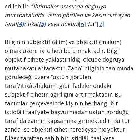
edilebilir: “
İhtimaller arasında doğruya
mutabakatında üstün görülen ve kesin olmayan
taraf
[4]
/itikât
[5]
veya hüküm
[6]
d
ür”
[7]
Bilginin sübjektif (âlim) ve objektif (malum)
olmak üzere iki ciheti bulunmaktadır. Bilgi
objektif cihete yaklaştırıldığı ölçüde doğruya
mutabakatı artacaktır. Zannî bilginin tanımında
görüleceği üzere “üstün görülen
taraf/itikât/hüküm” gibi ifadeler ondaki
sübjektif cihetin ağırlığını artırmaktadır. Bu
tanımlar çerçevesinde kişinin herhangi bir
istidlâli faaliyete başvurmadan üstün gördüğü
taraf da zannın kapsamına girmektedir. Bu tür
zanda ise objektif cihet neredeyse hiç yoktur.
Diğer taraftan sahih bir istidlâli faaliyete