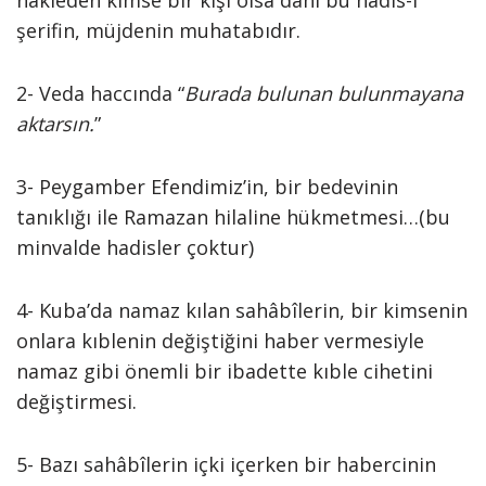
nakleden kimse bir kişi olsa dahi bu hadîs-i
şerifin, müjdenin muhatabıdır.
2- Veda haccında “
Burada bulunan bulunmayana
aktarsın.
”
3- Peygamber Efendimiz’in, bir bedevinin
tanıklığı ile Ramazan hilaline hükmetmesi…(bu
minvalde hadisler çoktur)
4- Kuba’da namaz kılan sahâbîlerin, bir kimsenin
onlara kıblenin değiştiğini haber vermesiyle
namaz gibi önemli bir ibadette kıble cihetini
değiştirmesi.
5- Bazı sahâbîlerin içki içerken bir habercinin