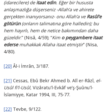
(idarecilere) de
itaat edin
. Eğer bir hususta
anlaşmazlığa düşerseniz -Allah’a ve ahirete
gerçekten inanıyorsanız- onu Allah’a ve
Rasûl’e
götürün
(onların talimatına göre halledin); bu
hem hayırlı, hem de netice bakımından daha
güzeldir
.” (Nisâ, 4/59); “
Kim
o peygambere itaat
ederse
muhakkak Allaha itaat etmiştir
” (Nisa,
4/80).
[20]
Âl-i İmrân, 3/187.
[21]
Cessas, Ebû Bekr Ahmed b. Alî er-Râzî,
el-
Usûl fi’l-Usûl
, Vizâratu’l-Evkâf ve’ş-Şuûnu’l-
İslamiyye, Katar 1994, III, 75-77.
[22]
Tevbe, 9/122.