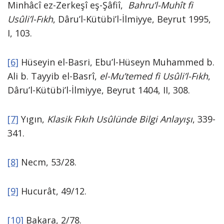
Minhâcî ez-Zerkeşî eş-Şâfiî,
Bahru’l-Muhît fi
Usûli’l-Fıkh
, Dâru’l-Kütübi’l-İlmiyye, Beyrut 1995,
I, 103.
[6]
Hüseyin el-Basri, Ebu’l-Hüseyn Muhammed b.
Ali b. Tayyib el-Basrî,
el-Mu’temed
fi Usûli’l-Fıkh
,
Dâru’l-Kütübi’l-İlmiyye, Beyrut 1404, II, 308.
[7]
Yıgın,
Klasik Fıkıh Usûlünde Bilgi Anlayışı
, 339-
341.
[8]
Necm, 53/28.
[9]
Hucurât, 49/12.
[10]
Bakara, 2/78.