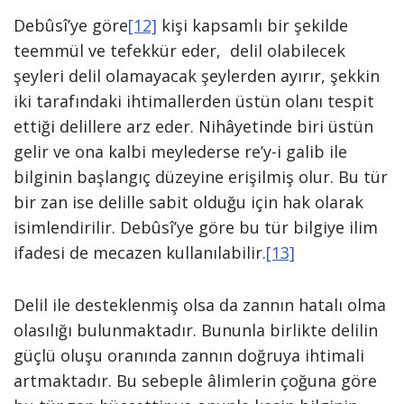
Debûsî’ye göre
[12]
kişi kapsamlı bir şekilde
teemmül ve tefekkür eder, delil olabilecek
şeyleri delil olamayacak şeylerden ayırır, şekkin
iki tarafındaki ihtimallerden üstün olanı tespit
ettiği delillere arz eder. Nihâyetinde biri üstün
gelir ve ona kalbi meylederse re’y-i galib ile
bilginin başlangıç düzeyine erişilmiş olur. Bu tür
bir zan ise delille sabit olduğu için hak olarak
isimlendirilir. Debûsî’ye göre bu tür bilgiye ilim
ifadesi de mecazen kullanılabilir.
[13]
Delil ile desteklenmiş olsa da zannın hatalı olma
olasılığı bulunmaktadır. Bununla birlikte delilin
güçlü oluşu oranında zannın doğruya ihtimali
artmaktadır. Bu sebeple âlimlerin çoğuna göre