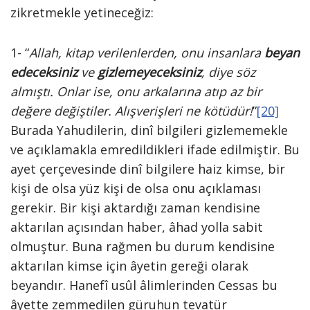
zikretmekle yetineceğiz:
1- “
Allah, kitap verilenlerden, onu insanlara
beyan
edeceksiniz
ve
gizlemeyeceksiniz
, diye söz
almıştı. Onlar ise, onu arkalarına atıp az bir
değere değiştiler. Alışverişleri ne kötüdür!
”
[20]
Burada Yahudilerin, dinî bilgileri gizlememekle
ve açıklamakla emredildikleri ifade edilmiştir. Bu
ayet çerçevesinde dinî bilgilere haiz kimse, bir
kişi de olsa yüz kişi de olsa onu açıklaması
gerekir. Bir kişi aktardığı zaman kendisine
aktarılan açısından haber, âhad yolla sabit
olmuştur. Buna rağmen bu durum kendisine
aktarılan kimse için âyetin gereği olarak
beyandır. Hanefî usûl âlimlerinden Cessas bu
âyette zemmedilen güruhun tevatür