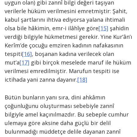
uygun olan) gibi zannî bilgi değeri taşıyan
verilerle hüküm verilmesini emretmiştir: Şahit,
kabul şartlarını ihtiva ediyorsa yalana ihtimali
olsa bile hâkimin, emr-i ilâhîye göre
[15]
şahidin
verdiği bilgiyle hükmetmesi gerekir. Yine Kur’ân’ı
Kerîm’de çocuğu emziren kadının nafakasının
tespiti
[16]
, boşanan kadına verilecek olan
mut’a
[17]
gibi birçok meselede maruf ile hüküm
verilmesi emredilmiştir. Marufun tespiti ise
ictihada yani zanna dayanır.
[18]
Bütün bunların yanı sıra, dini ahkâmın
çoğunluğunu oluşturması sebebiyle zannî
bilgiyle amel kaçınılmazdır. Bu sebeple cumhur
ulemaya göre aksine daha güçlü bir delil
bulunmadığı müddetçe delile dayanan zannî