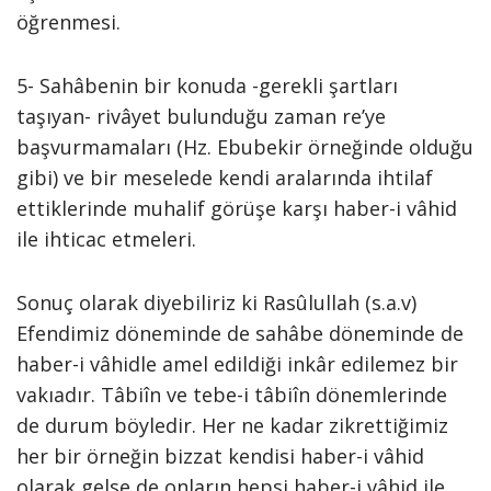
öğrenmesi.
5- Sahâbenin bir konuda -gerekli şartları
taşıyan- rivâyet bulunduğu zaman re’ye
başvurmamaları (Hz. Ebubekir örneğinde olduğu
gibi) ve bir meselede kendi aralarında ihtilaf
ettiklerinde muhalif görüşe karşı haber-i vâhid
ile ihticac etmeleri.
Sonuç olarak diyebiliriz ki Rasûlullah (s.a.v)
Efendimiz döneminde de sahâbe döneminde de
haber-i vâhidle amel edildiği inkâr edilemez bir
vakıadır. Tâbiîn ve tebe-i tâbiîn dönemlerinde
de durum böyledir. Her ne kadar zikrettiğimiz
her bir örneğin bizzat kendisi haber-i vâhid
olarak gelse de onların hepsi haber-i vâhid ile