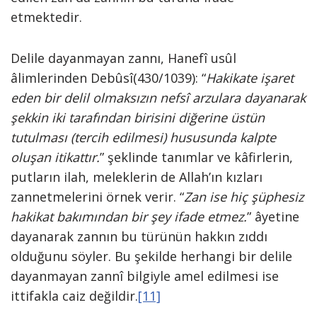
etmektedir.
Delile dayanmayan zannı, Hanefî usûl
âlimlerinden Debûsî(430/1039): “
Hakikate işaret
eden bir delil olmaksızın nefsî arzulara dayanarak
şekkin iki tarafından birisini diğerine üstün
tutulması (tercih edilmesi) hususunda kalpte
oluşan itikattır.
” şeklinde tanımlar ve kâfirlerin,
putların ilah, meleklerin de Allah’ın kızları
zannetmelerini örnek verir. “
Zan ise hiç şüphesiz
hakikat bakımından bir şey ifade etmez.
” âyetine
dayanarak zannın bu türünün hakkın zıddı
olduğunu söyler. Bu şekilde herhangi bir delile
dayanmayan zannî bilgiyle amel edilmesi ise
ittifakla caiz değildir.
[11]