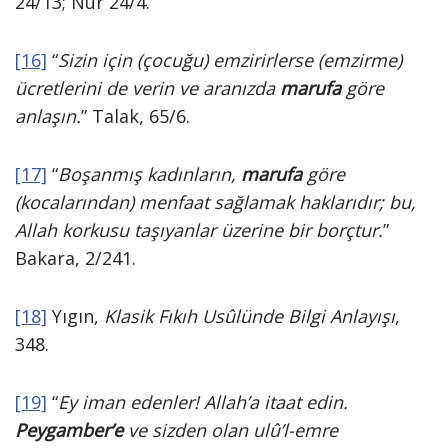
24/13; Nûr 24/4.
[16]
“
Sizin için (çocuğu) emzirirlerse (emzirme)
ücretlerini de verin ve aranızda
marufa
göre
anlaşın.
” Talak, 65/6.
[17]
“
Boşanmış kadınların,
marufa
göre
(kocalarından) menfaat sağlamak haklarıdır; bu,
Allah korkusu taşıyanlar üzerine bir borçtur.
”
Bakara, 2/241.
[18]
Yıgın,
Klasik Fıkıh Usûlünde Bilgi Anlayışı
,
348.
[19]
“
Ey iman edenler! Allah’a itaat edin.
Peygamber’e
ve sizden olan ulû’l-emre