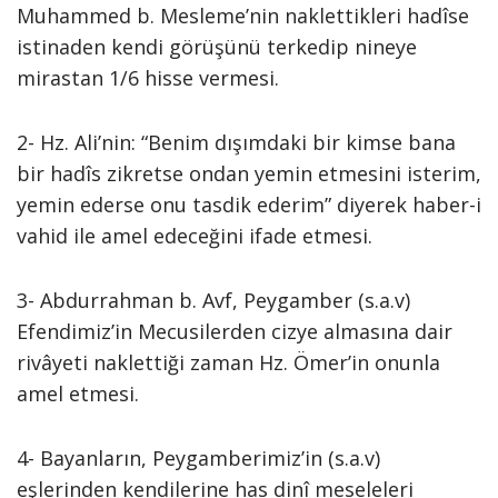
Muhammed b. Mesleme’nin naklettikleri hadîse
istinaden kendi görüşünü terkedip nineye
mirastan 1/6 hisse vermesi.
2- Hz. Ali’nin: “Benim dışımdaki bir kimse bana
bir hadîs zikretse ondan yemin etmesini isterim,
yemin ederse onu tasdik ederim” diyerek haber-i
vahid ile amel edeceğini ifade etmesi.
3- Abdurrahman b. Avf, Peygamber (s.a.v)
Efendimiz’in Mecusilerden cizye almasına dair
rivâyeti naklettiği zaman Hz. Ömer’in onunla
amel etmesi.
4- Bayanların, Peygamberimiz’in (s.a.v)
eşlerinden kendilerine has dinî meseleleri