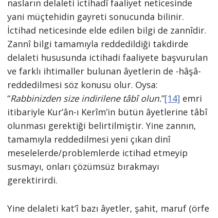
nasların delaleti ictihadî faaliyet neticesinde
yani müçtehidin gayreti sonucunda bilinir.
İctihad neticesinde elde edilen bilgi de zannîdir.
Zannî bilgi tamamıyla reddedildiği takdirde
delaleti hususunda ictihadi faaliyete başvurulan
ve farklı ihtimaller bulunan âyetlerin de -hâşâ-
reddedilmesi söz konusu olur. Oysa:
“
Rabbinizden
size indirilene tâbî olun.
”
[14]
emri
itibariyle Kur’ân-ı Kerîm’in bütün âyetlerine tâbî
olunması gerektiği belirtilmiştir. Yine zannın,
tamamıyla reddedilmesi yeni çıkan dinî
meselelerde/problemlerde ictihad etmeyip
susmayı, onları çözümsüz bırakmayı
gerektirirdi.
Yine delaleti kat‘î bazı âyetler, şahit, maruf (örfe