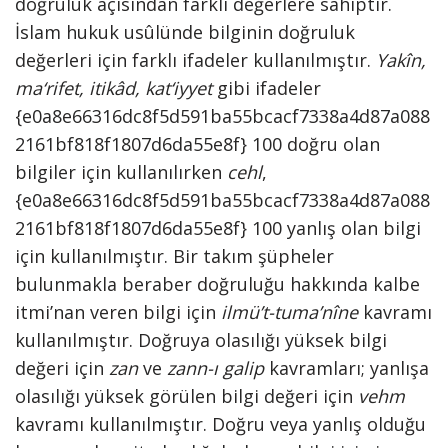
doğruluk açısından farklı değerlere sahiptir.
İslam hukuk usûlünde bilginin doğruluk
değerleri için farklı ifadeler kullanılmıştır.
Yakîn,
ma‘rifet, itikâd, kat‘iyyet
gibi ifadeler
{e0a8e66316dc8f5d591ba55bcacf7338a4d87a088
2161bf818f1807d6da55e8f} 100 doğru olan
bilgiler için kullanılırken
cehl
,
{e0a8e66316dc8f5d591ba55bcacf7338a4d87a088
2161bf818f1807d6da55e8f} 100 yanlış olan bilgi
için kullanılmıştır. Bir takım şüpheler
bulunmakla beraber doğruluğu hakkında kalbe
itmi’nan veren bilgi için
ilmü’t-tuma’nîne
kavramı
kullanılmıştır. Doğruya olasılığı yüksek bilgi
değeri için
zan
ve
zann-ı galip
kavramları; yanlışa
olasılığı yüksek görülen bilgi değeri için
vehm
kavramı kullanılmıştır. Doğru veya yanlış olduğu