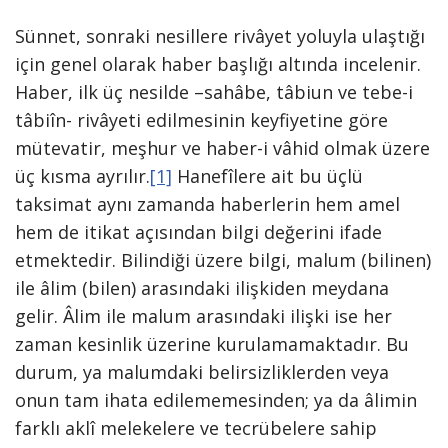
Sünnet, sonraki nesillere rivâyet yoluyla ulaştığı
için genel olarak haber başlığı altında incelenir.
Haber, ilk üç nesilde –sahâbe, tâbiun ve tebe-i
tâbiîn- rivâyeti edilmesinin keyfiyetine göre
mütevatir, meşhur ve haber-i vâhid olmak üzere
üç kısma ayrılır.
[1]
Hanefîlere ait bu üçlü
taksimat aynı zamanda haberlerin hem amel
hem de itikat açısından bilgi değerini ifade
etmektedir. Bilindiği üzere bilgi, malum (bilinen)
ile âlim (bilen) arasındaki ilişkiden meydana
gelir. Âlim ile malum arasındaki ilişki ise her
zaman kesinlik üzerine kurulamamaktadır. Bu
durum, ya malumdaki belirsizliklerden veya
onun tam ihata edilememesinden; ya da âlimin
farklı aklî melekelere ve tecrübelere sahip