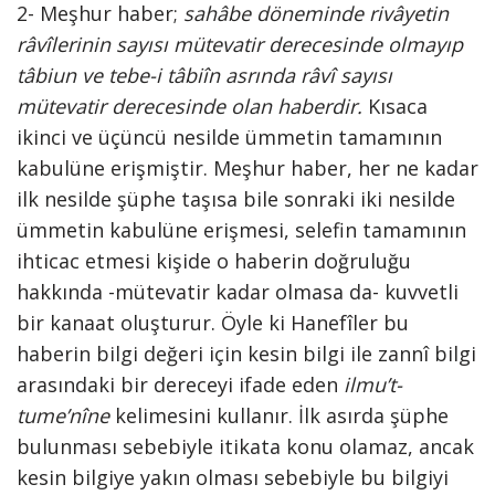
2- Meşhur haber;
sahâbe döneminde rivâyetin
râvîlerinin sayısı mütevatir derecesinde olmayıp
tâbiun ve tebe-i tâbiîn asrında râvî sayısı
mütevatir derecesinde olan haberdir.
Kısaca
ikinci ve üçüncü nesilde ümmetin tamamının
kabulüne erişmiştir. Meşhur haber, her ne kadar
ilk nesilde şüphe taşısa bile sonraki iki nesilde
ümmetin kabulüne erişmesi, selefin tamamının
ihticac etmesi kişide o haberin doğruluğu
hakkında -mütevatir kadar olmasa da- kuvvetli
bir kanaat oluşturur. Öyle ki Hanefîler bu
haberin bilgi değeri için kesin bilgi ile zannî bilgi
arasındaki bir dereceyi ifade eden
ilmu’t-
tume’nîne
kelimesini kullanır. İlk asırda şüphe
bulunması sebebiyle itikata konu olamaz, ancak
kesin bilgiye yakın olması sebebiyle bu bilgiyi