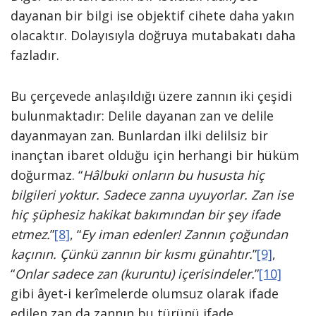
dayanan bir bilgi ise objektif cihete daha yakın
olacaktır. Dolayısıyla doğruya mutabakatı daha
fazladır.
Bu çerçevede anlaşıldığı üzere zannın iki çeşidi
bulunmaktadır: Delile dayanan zan ve delile
dayanmayan zan. Bunlardan ilki delilsiz bir
inançtan ibaret olduğu için herhangi bir hüküm
doğurmaz. “
Hâlbuki onların bu hususta hiç
bilgileri yoktur. Sadece zanna uyuyorlar. Zan ise
hiç şüphesiz hakikat bakımından bir şey ifade
etmez.
”
[8]
, “
Ey iman edenler! Zannın çoğundan
kaçının. Çünkü zannın bir kısmı günahtır.
”
[9]
,
“
Onlar sadece zan (kuruntu) içerisindeler.
”
[10]
gibi âyet-i kerîmelerde olumsuz olarak ifade
edilen zan da zannın bu türünü ifade