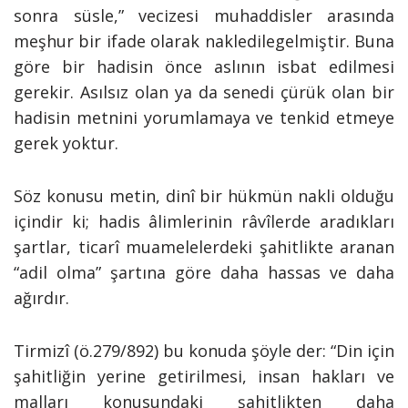
sonra süsle,” vecizesi muhaddisler arasında
meşhur bir ifade olarak nakledilegelmiştir. Buna
göre bir hadisin önce aslının isbat edilmesi
gerekir. Asılsız olan ya da senedi çürük olan bir
hadisin metnini yorumlamaya ve tenkid etmeye
gerek yoktur.
Söz konusu metin, dinî bir hükmün nakli olduğu
içindir ki; hadis âlimlerinin râvîlerde aradıkları
şartlar, ticarî muamelelerdeki şahitlikte aranan
“adil olma” şartına göre daha hassas ve daha
ağırdır.
Tirmizî (ö.279/892) bu konuda şöyle der: “Din için
şahitliğin yerine getirilmesi, insan hakları ve
malları konusundaki şahitlikten daha