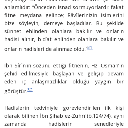
anlamlıdır: “Önceden isnad sormuyorlardı; fakat
fitne meydana gelince; Râvîlerinizin isimlerini
bize söyleyin, demeye başladılar. Bu şekilde
sünnet ehlinden olanlara bakılır ve onların
hadisi alınır, bid’at ehlinden olanlara bakılır ve
31
onların hadisleri de alınmaz oldu.”
İbn Sîrîn’in sözünü ettiği fitnenin, Hz. Osman’ın
şehid edilmesiyle başlayan ve gelişip devam
eden iç anlaşmazlıklar olduğu yaygın bir
32
görüştür.
Hadislerin tedviniyle görevlendirilen ilk kişi
olarak bilinen İbn Şihab ez-Zührî (ö.124/74), aynı
zamanda hadislerin senedleriyle