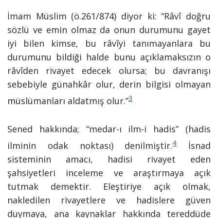
İmam Müslim (ö.261/874) diyor ki: “Râvî doğru
sözlü ve emin olmaz da onun durumunu gayet
iyi bilen kimse, bu râvîyi tanımayanlara bu
durumunu bildiği halde bunu açıklamaksızın o
râvîden rivayet edecek olursa; bu davranışı
sebebiyle günahkâr olur, derin bilgisi olmayan
3
müslümanları aldatmış olur.”
Sened hakkında; “medar-ı ilm-i hadis” (hadis
4
ilminin odak noktası) denilmiştir.
İsnad
sisteminin amacı, hadisi rivayet eden
şahsiyetleri inceleme ve araştırmaya açık
tutmak demektir. Eleştiriye açık olmak,
nakledilen rivayetlere ve hadislere güven
duymaya, ana kaynaklar hakkında tereddüde