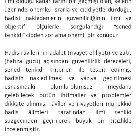
İlmî olduğu kadar tarihî bir geçmişi olan, selefin
üzerinde önemle, ısrarla ve ciddiyetle durduğu,
hadisi nakledenlerin güvenilirliğinin ilmî ve
objektif ölçülerle sorgulandığı “sened
tenkidi” cidden zor ama önemli bir konudur.
Hadis râvîlerinin adalet (rivayet ehliyeti) ve zabt
(hafıza gücü) açısından güvenilirlik dereceleri,
sened tenkidi kriterleri ile tesbit edilmiş,
hadisin nakledilmesi ve yazıya geçirilmesi
esnasındaki olumlu-olumsuz meydana
gelebilecek bütün ihtimaller ve problemler
dikkate alınmış, râvîler ve rivayetleri münekkid
hadis âlimleri tarafından ilmî tenkid
süzgecinden geçirilerek büyük bir titizlikle
incelenmiştir.