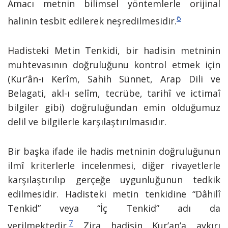
Amacı metnin bilimsel yöntemlerle orijinal
6
halinin tesbit edilerek neşredilmesidir.
Hadisteki Metin Tenkidi, bir hadisin metninin
muhtevasının doğruluğunu kontrol etmek için
(Kur’ân-ı Kerîm, Sahih Sünnet, Arap Dili ve
Belagati, akl-ı selîm, tecrübe, tarihî ve ictimaî
bilgiler gibi) doğruluğundan emin olduğumuz
delil ve bilgilerle karşılaştırılmasıdır.
Bir başka ifade ile hadis metninin doğruluğunun
ilmî kriterlerle incelenmesi, diğer rivayetlerle
karşılaştırılıp gerçeğe uygunluğunun tedkik
edilmesidir. Hadisteki metin tenkidine “Dâhilî
Tenkid” veya “İç Tenkid” adı da
7
verilmektedir.
Zira hadisin Kur’an’a aykırı