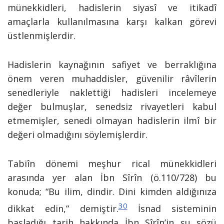
münekkidleri, hadislerin siyasî ve itikadî
amaçlarla kullanılmasına karşı kalkan görevi
üstlenmişlerdir.
Hadislerin kaynağının safiyet ve berraklığına
önem veren muhaddisler, güvenilir râvîlerin
senedleriyle naklettiği hadisleri incelemeye
değer bulmuşlar, senedsiz rivayetleri kabul
etmemişler, senedi olmayan hadislerin ilmî bir
değeri olmadığını söylemişlerdir.
Tabiîn dönemi meşhur rical münekkidleri
arasında yer alan İbn Sîrîn (ö.110/728) bu
konuda; “Bu ilim, dindir. Dini kimden aldığınıza
30
dikkat edin,” demiştir.
İsnad sisteminin
başladığı tarih hakkında İbn Sîrîn’in şu sözü