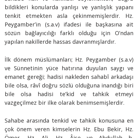
bildikleri konularda yanlışı ve yanlışlık yapanı
tenkit etmekten asla çekinmemişlerdir. Hz.
Peygamber’in (s.a.v) ifadesi ile başkasına ait
sözün bağlayıcılığı farklı olduğu için O’ndan
yapılan nakillerde hassas davranmışlardır.
İlk dönem müslümanları; Hz. Peygamber (s.a.v)
ve Sünnetinin yüce hatırına duyulan saygı ve
emanet gereği; hadisi nakleden sahabî arkadaşı
bile olsa, râvî doğru sözlü olduğuna inandığı biri
bile olsa hadisi te’kid ve tahkik etmeyi
vazgeçilmez bir ilke olarak benimsemişlerdir.
Sahabe arasında tenkid ve tahkik konusuna en
çok önem veren kimselerin Hz. Ebu Bekir, Hz.
Ömer, Hz. Ali, Hz. Âişe ve Abdullah b.