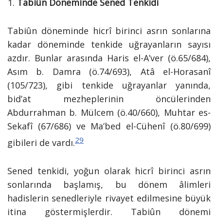
Tabiûn Döneminde Sened Tenkidi
Tabiûn döneminde hicrî birinci asrın sonlarına
kadar döneminde tenkide uğrayanların sayısı
azdır. Bunlar arasında Haris el-A’ver (ö.65/684),
Asım b. Damra (ö.74/693), Atâ el-Horasanî
(105/723), gibi tenkide uğrayanlar yanında,
bid’at mezheplerinin öncülerinden
Abdurrahman b. Mülcem (ö.40/660), Muhtar es-
Sekafî (67/686) ve Ma’bed el-Cühenî (ö.80/699)
29
gibileri de vardı.
Sened tenkidi, yoğun olarak hicrî birinci asrın
sonlarında başlamış, bu dönem âlimleri
hadislerin senedleriyle rivayet edilmesine büyük
itina göstermişlerdir. Tabiûn dönemi