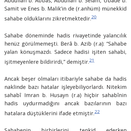
Abdullah b. Abbas, Abdullah b. Selâm, Ubade b.
Samit ve Enes b. Malik’in de (r.anhüm) münekkid
20
sahabe olduklarını zikretmektedir.
Sahabe döneminde hadis rivayetinde yalancılık
henüz görülmemeşti. Berâ b. Azib (r.a): “Sahabe
yalan könuşmazdı. Sadece hadisi işiten sahabi,
21
işitmeyenlere bildirirdi,” demiştir.
Ancak beşer olmaları itibariyle sahabe da hadis
naklinde bazı hatalar işleyebiliyorlardı. Nitekim
sahabî Imran b. Husayn (r.a) hiçbir sahabînin
hadis uydurmadığını ancak bazılarının bazı
22
hatalara düştüklerini ifade etmiştir.
Sahabenin birbirlerini tenkid ederken