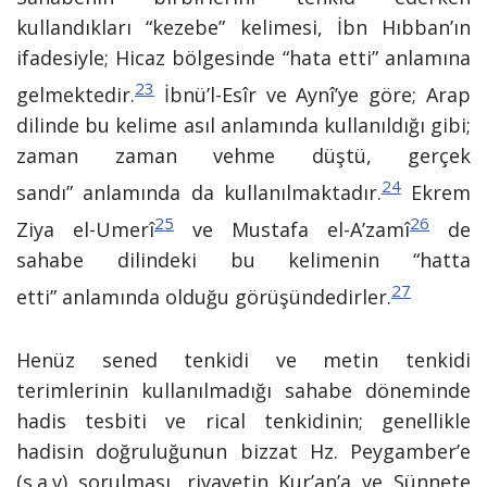
kullandıkları “kezebe” kelimesi, İbn Hıbban’ın
ifadesiyle; Hicaz bölgesinde “hata etti” anlamına
23
gelmektedir.
İbnü’l-Esîr ve Aynî’ye göre; Arap
dilinde bu kelime asıl anlamında kullanıldığı gibi;
zaman zaman vehme düştü, gerçek
24
sandı” anlamında da kullanılmaktadır.
Ekrem
25
26
Ziya el-Umerî
ve Mustafa el-A’zamî
de
sahabe dilindeki bu kelimenin “hatta
27
etti” anlamında olduğu görüşündedirler.
Henüz sened tenkidi ve metin tenkidi
terimlerinin kullanılmadığı sahabe döneminde
hadis tesbiti ve rical tenkidinin; genellikle
hadisin doğruluğunun bizzat Hz. Peygamber’e
(s.a.v) sorulması, rivayetin Kur’an’a ve Sünnete