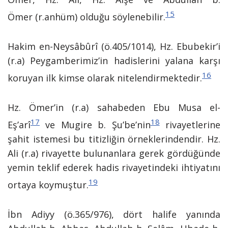
15
Ömer (r.anhüm) olduğu söylenebilir.
Hakim en-Neysâbûrî (ö.405/1014), Hz. Ebubekir’i
(r.a) Peygamberimiz’in hadislerini yalana karşı
16
koruyan ilk kimse olarak nitelendirmektedir.
Hz. Ömer’in (r.a) sahabeden Ebu Musa el-
17
18
Eş’arî
ve Mugire b. Şu’be’nin
rivayetlerine
şahit istemesi bu titizliğin örneklerindendir. Hz.
Ali (r.a) rivayette bulunanlara gerek gördüğünde
yemin teklif ederek hadis rivayetindeki ihtiyatını
19
ortaya koymuştur.
İbn Adiyy (ö.365/976), dört halife yanında