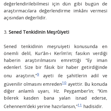
değerlendirilebilmesi için dün gibi bugün de
araştırmacılara değerlendirme imkânı vermesi
açısından değerlidir.
Sened Tenkidinin Meşrûiyeti
Sened tenkidinin meşruiyeti konusunda en
önemli delil, Kur’ân-ı Kerîm’in; fasıkın verdiği
haberin araştırılmasını emrettiği “Ey iman
edenler!. Size bir fâsık bir haber getirdiğinde
9
onu araştırın,”
ayeti ile şahitlerin adil ve
10
güvenilir olmasını emreden
ayettir. Bu konuda
diğer anlamlı uyarı, Hz. Peygamber’in; “Kim
bilerek kasden bana yalan isnad ederse,
11
Cehennem’deki yerine hazırlansın,”
hadisidir.