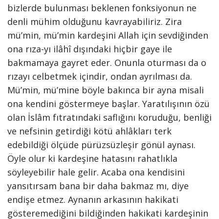
bizlerde bulunması beklenen fonksiyonun ne
denli mühim olduğunu kavrayabiliriz. Zira
mü’min, mü’min kardeşini Allah için sevdiğinden
ona rıza-yı ilâhî dışındaki hiçbir gaye ile
bakmamaya gayret eder. Onunla oturması da o
rızayı celbetmek içindir, ondan ayrılması da.
Mü’min, mü’mine böyle bakınca bir ayna misali
ona kendini göstermeye başlar. Yaratılışının özü
olan İslâm fıtratındaki saflığını koruduğu, benliği
ve nefsinin getirdiği kötü ahlâkları terk
edebildiği ölçüde pürüzsüzleşir gönül aynası.
Öyle olur ki kardeşine hatasını rahatlıkla
söyleyebilir hale gelir. Acaba ona kendisini
yansıtırsam bana bir daha bakmaz mı, diye
endişe etmez. Aynanın arkasının hakikati
gösteremediğini bildiğinden hakikati kardeşinin