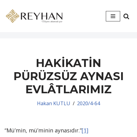
İçeriğe
geç
HAKİKATİN
PÜRÜZSÜZ AYNASI
EVLÂTLARIMIZ
Hakan KUTLU
2020/4-64
“Mü’min, mü’minin aynasıdır.”
[1]