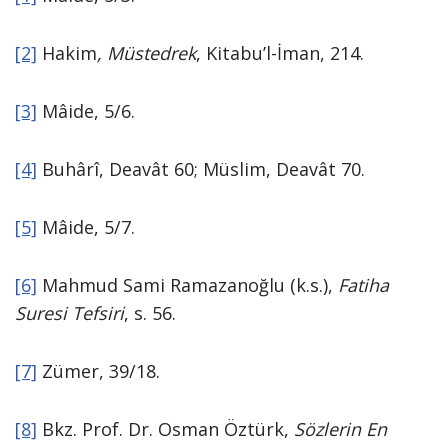
[2]
Hakim
, Müstedrek
, Kitabu’l-İman, 214.
[3]
Mâide, 5/6.
[4]
Buhârî, Deavât 60; Müslim, Deavât 70.
[5]
Mâide, 5/7.
[6]
Mahmud Sami Ramazanoğlu (k.s.),
Fatiha
Suresi Tefsiri
, s. 56.
[7]
Zümer, 39/18.
[8]
Bkz. Prof. Dr. Osman Öztürk,
Sözlerin En