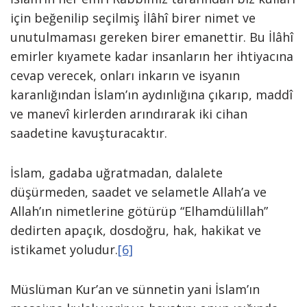
için beğenilip seçilmiş İlâhî birer nimet ve
unutulmaması gereken birer emanettir. Bu İlâhî
emirler kıyamete kadar insanların her ihtiyacına
cevap verecek, onları inkarın ve isyanın
karanlığından İslam’ın aydınlığına çıkarıp, maddî
ve manevî kirlerden arındırarak iki cihan
saadetine kavuşturacaktır.
İslam, gadaba uğratmadan, dalalete
düşürmeden, saadet ve selametle Allah’a ve
Allah’ın nimetlerine götürüp “Elhamdülillah”
dedirten apaçık, dosdoğru, hak, hakikat ve
istikamet yoludur.
[6]
Müslüman Kur’an ve sünnetin yani İslam’ın