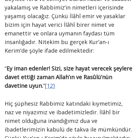
yakalamış ve Rabbimiz’in nimetleri içerisinde
yaşamış olacağız. Çünkü İlâhî emir ve yasaklar
bizim için hayat verici İlâhî birer nimet ve
emanettir ve onlara uymanın faydası tüm
insanlığadır. Nitekim bu gerçek Kur’an-ı
Kerim’de şöyle ifade edilmektedir:
“
Ey iman edenler! Sizi, size hayat verecek şeylere
davet ettiği zaman Allah’ın ve Rasûlü’nün
davetine uyun.
”
[12]
Hiç şüphesiz Rabbimiz katındaki kıymetimiz,
naz ve niyazımız ve ibadetimizledir. İlâhî bir
nimet olduğuna inandığımız dua ve
ibadetlerimizin kabulü de takva ile mümkündür.