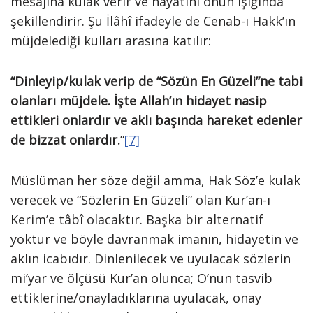
mesajına kulak verir ve hayatını onun ışığında
şekillendirir. Şu İlâhî ifadeyle de Cenab-ı Hakk’ın
müjdelediği kulları arasına katılır:
“Dinleyip/kulak verip de “Sözün En Güzeli”ne tabi
olanları müjdele. İşte Allah’ın hidayet nasip
ettikleri onlardır ve aklı başında hareket edenler
de bizzat onlardır.
”
[7]
Müslüman her söze değil amma, Hak Söz’e kulak
verecek ve “Sözlerin En Güzeli” olan Kur’an-ı
Kerim’e tâbî olacaktır. Başka bir alternatif
yoktur ve böyle davranmak imanın, hidayetin ve
aklın icabıdır. Dinlenilecek ve uyulacak sözlerin
mi’yar ve ölçüsü Kur’an olunca; O’nun tasvib
ettiklerine/onayladıklarına uyulacak, onay