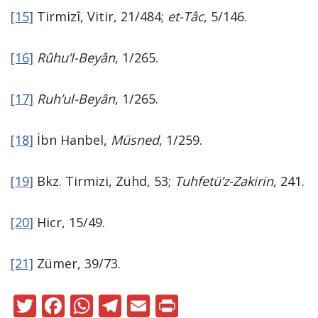
[15]
Tirmizî, Vitir, 21/484;
et-Tâc
, 5/146.
[16]
Rûhu’l-Beyân
, 1/265.
[17]
Ruh’ul-Beyân
, 1/265.
[18]
İbn Hanbel,
Müsned
, 1/259.
[19]
Bkz. Tirmizi, Zühd, 53;
Tuhfetü’z-Zakirin
, 241.
[20]
Hicr, 15/49.
[21]
Zümer, 39/73.
T
F
W
T
E
Pr