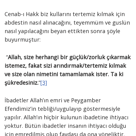
Cenab-ı Hakk biz kullarını tertemiz kılmak için
abdestin nasıl alınacağını, teyemmüm ve guslün
nasıl yapılacağını beyan ettikten sonra şöyle
buyurmuştur:
“
Allah, size herhangi bir güçlük/zorluk çıkarmak
istemez, fakat sizi arındırmak/tertemiz kılmak
ve size olan nimetini tamamlamak ister. Ta ki
şükredesiniz.
”
[3]
İbadetler Allah’ın emri ve Peygamber
Efendimiz’in tebliği/uygulayıp göstermesiyle
yapılır. Allah’ın hiçbir kulunun ibadetine ihtiyacı
yoktur. Bütün ibadetler insanın ihtiyacı olduğu
için emredilmiş olup faydası da ona yöneliktir.