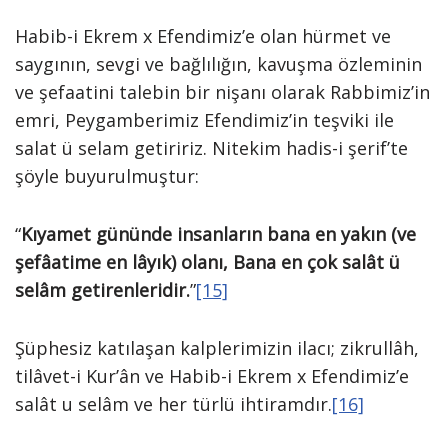
Habib-i Ekrem x Efendimiz’e olan hürmet ve
saygının, sevgi ve bağlılığın, kavuşma özleminin
ve şefaatini talebin bir nişanı olarak Rabbimiz’in
emri, Peygamberimiz Efendimiz’in teşviki ile
salat ü selam getiririz. Nitekim hadis-i şerif’te
şöyle buyurulmuştur:
“
Kıyamet gününde insanların bana en yakın (ve
şefâatime en lâyık) olanı, Bana en çok salât ü
selâm getirenleridir.
”
[15]
Şüphesiz katılaşan kalplerimizin ilacı; zikrullâh,
tilâvet-i Kur’ân ve Habib-i Ekrem x Efendimiz’e
salât u selâm ve her türlü ihtiramdır.
[16]