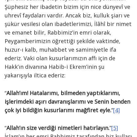
Şüphesiz her ibadetin bizim için nice dünyevî ve
uhrevî faydaları vardır. Ancak biz, kulluk şiarı ve
şükür vesilesi olan ibadetlerimizi, İlâhî bir nimet
ve emanet bilir, Rabbimiz’in emri olarak,
Peygamberimizin öğrettiği şekilde vaktinde,
huzur-ı kalb, muhabbet ve samimiyetle ifa
ederiz. Vaki olan kusurlarımızın affı için de
Hakk’ın divanına Habib-i Ekrem’inin şu
yakarışıyla iltica ederiz:
“
Allah’ım! Hatalarımı, bilmeden yaptıklarımı,
işlerimdeki aşırı davranışlarımı ve Senin benden
çok iyi bildiğin kusurlarımı mağfiret eyle.
”
[4]
“
Allah’ın size verdiği nimetleri hatırlayın.
”
[5]
İslam’ın her emri Rabbimiz tarafından biz kulları