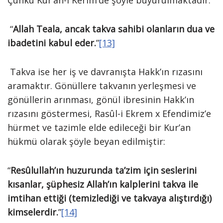
Çünkü Kur’an-ı Kerim’de şöyle buyurulmaktadır:
“
Allah Teala, ancak takva sahibi olanların dua ve
ibadetini kabul eder.
”
[13]
Takva ise her iş ve davranışta Hakk’ın rızasını
aramaktır. Gönüllere takvanın yerleşmesi ve
gönüllerin arınması, gönül ibresinin Hakk’ın
rızasını göstermesi, Rasûl-i Ekrem x Efendimiz’e
hürmet ve tazimle elde edileceği bir Kur’an
hükmü olarak şöyle beyan edilmiştir:
“
Resûlullah’ın huzurunda ta’zim için seslerini
kısanlar, şüphesiz Allah’ın kalplerini takva ile
imtihan ettiği (temizlediği ve takvaya alıştırdığı)
kimselerdir.
”
[14]