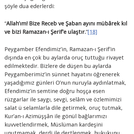
şöyle dua ederlerdi:
“
Allah’ım! Bize Receb ve Şaban ayını mübârek kıl
ve bizi Ramazan-ı Şerif’e ulaştır.
”
[18]
Peygamber Efendimiz’in, Ramazan-ı Şerif’in
dışında en çok bu aylarda oruç tuttuğu rivayet
edilmektedir. Bizlere de düşen bu aylarda
Peygamberimiz’in sünnet hayatını öğrenerek
yaşadığımız günleri O’nun nuruyla aydınlatmak,
Efendimiz’in semtine doğru hoşça esen
rüzgarlar ile saygı, sevgi, selâm ve özlemimizi
salat ü selamlarla dile getirmek, oruç tutmak,
Kur’an-ı Azimüşşân ile gönül bağlarımızı
kuvvetlendirmek, Müslüman kardeşini
unutmamak, derdi ile dertlenmek, hukukunu