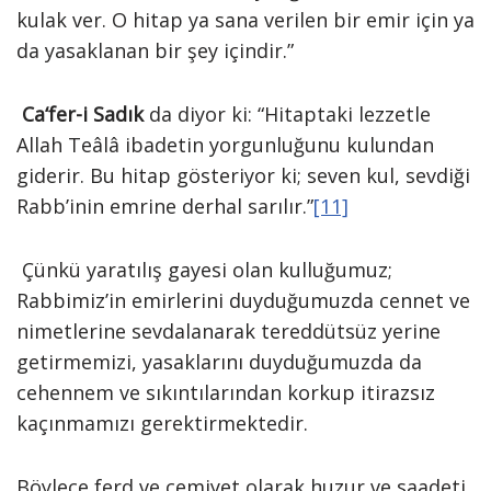
kulak ver. O hitap ya sana verilen bir emir için ya
da yasaklanan bir şey içindir.”
Ca‘fer-i Sadık
da diyor ki: “Hitaptaki lezzetle
Allah Teâlâ ibadetin yorgunluğunu kulundan
giderir. Bu hitap gösteriyor ki; seven kul, sevdiği
Rabb’inin emrine derhal sarılır.”
[11]
Çünkü yaratılış gayesi olan kulluğumuz;
Rabbimiz’in emirlerini duyduğumuzda cennet ve
nimetlerine sevdalanarak tereddütsüz yerine
getirmemizi, yasaklarını duyduğumuzda da
cehennem ve sıkıntılarından korkup itirazsız
kaçınmamızı gerektirmektedir.
Böylece ferd ve cemiyet olarak huzur ve saadeti