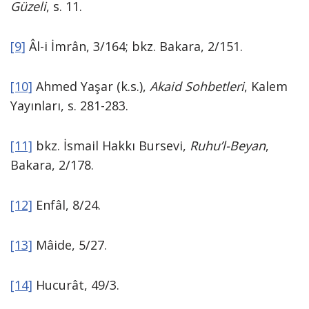
Güzeli
, s. 11.
[9]
Âl-i İmrân, 3/164; bkz. Bakara, 2/151.
[10]
Ahmed Yaşar (k.s.),
Akaid Sohbetleri
, Kalem
Yayınları, s. 281-283.
[11]
bkz. İsmail Hakkı Bursevi,
Ruhu’l-Beyan
,
Bakara, 2/178.
[12]
Enfâl, 8/24.
[13]
Mâide, 5/27.
[14]
Hucurât, 49/3.