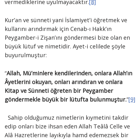
vermediklerine uyulmayacaktır.
[8]
Kur’an ve sünneti yani İslamiyet’i öğretmek ve
kullarını arındırmak için Cenab-ı Hakk’ın
Peygamber-i Zişan’ını göndermesi bize olan en
büyük lütuf ve nimetidir. Ayet-i celilede şöyle
buyurulmuştur:
“
Allah, Mü’minlere kendilerinden, onlara Allah’ın
Âyetlerini okuyan, onları arındıran ve onlara
Kitap ve Sünneti öğreten bir Peygamber
göndermekle büyük bir lütufta bulunmuştur.
”
[9]
Sahip olduğumuz nimetlerin kıymetini takdir
edip onları bize ihsan eden Allah Teâlâ Celle ve
Alâ Hazretlerine layıkıyla hamd edemezsek bir