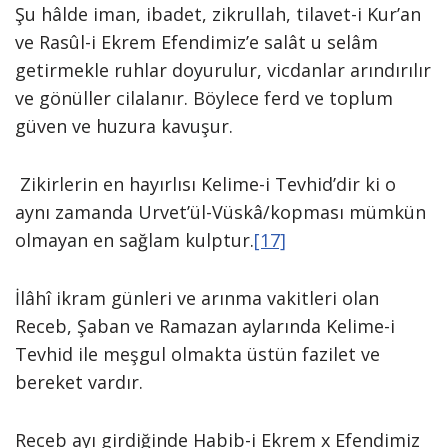
Şu hâlde iman, ibadet, zikrullah, tilavet-i Kur’an
ve Rasûl-i Ekrem Efendimiz’e salât u selâm
getirmekle ruhlar doyurulur, vicdanlar arındırılır
ve gönüller cilalanır. Böylece ferd ve toplum
güven ve huzura kavuşur.
Zikirlerin en hayırlısı Kelime-i Tevhid’dir ki o
aynı zamanda Urvet’ül-Vüskâ/kopması mümkün
olmayan en sağlam kulptur.
[17]
İlâhî ikram günleri ve arınma vakitleri olan
Receb, Şaban ve Ramazan aylarında Kelime-i
Tevhid ile meşgul olmakta üstün fazilet ve
bereket vardır.
Receb ayı girdiğinde Habib-i Ekrem x Efendimiz