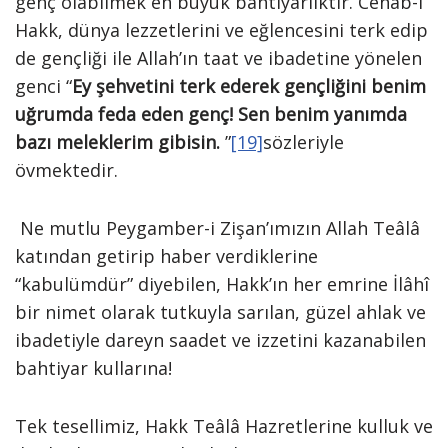
genç olabilmek en büyük bahtiyarlıktır. Cenâb-ı
Hakk, dünya lezzetlerini ve eğlencesini terk edip
de gençliği ile Allah’ın taat ve ibadetine yönelen
genci “
Ey şehvetini terk ederek gençliğini benim
uğrumda feda eden genç! Sen benim yanımda
bazı meleklerim gibisin.
”
[19]
sözleriyle
övmektedir.
Ne mutlu Peygamber-i Zişan’ımızın Allah Teâlâ
katından getirip haber verdiklerine
“kabulümdür” diyebilen, Hakk’ın her emrine İlâhî
bir nimet olarak tutkuyla sarılan, güzel ahlak ve
ibadetiyle dareyn saadet ve izzetini kazanabilen
bahtiyar kullarına!
Tek tesellimiz, Hakk Teâlâ Hazretlerine kulluk ve