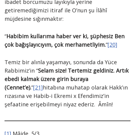
ibadet borcumuzu layıkıyla yerine
getiremediğimizi itiraf ile O’nun şu İlâhî
müjdesine sığınmaktır:
“
Habibim kullarıma haber ver ki, şüphesiz Ben
çok bağışlayıcıyım, çok merhametliyim.
”
[20]
Temiz bir alınla yaşamayı, sonunda da Yüce
Rabbimiz’in “
Selam size! Tertemiz geldiniz. Artık
ebedi kalmak üzere girin buraya
(Cennet’e).
”
[21]
hitabına muhatap olarak Hakk’ın
rızasına ve Habib-i Ekremi x Efendimiz’in
şefaatine erişebilmeyi niyaz ederiz.
Âmîn!
[1]
Mâide, 5/3.