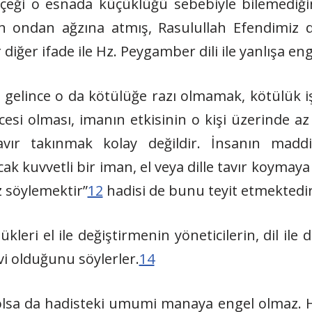
rçeği o esnada küçüklüğü sebebiyle bilemediğ
 ondan ağzına atmış, Rasulullah Efendimiz de
ğer ifade ile Hz. Peygamber dili ile yanlışa en
 gelince o da kötülüğe razı olmamak, kötülük i
esi olması, imanın etkisinin o kişi üzerinde az
avır takınmak kolay değildir. İnsanın madd
 kuvvetli bir iman, el veya dille tavır koymaya v
z söylemektir”
12
hadisi de bunu teyit etmektedir
leri el ile değiştirmenin yöneticilerin, dil ile 
i olduğunu söylerler.
14
lsa da hadisteki umumi manaya engel olmaz. H