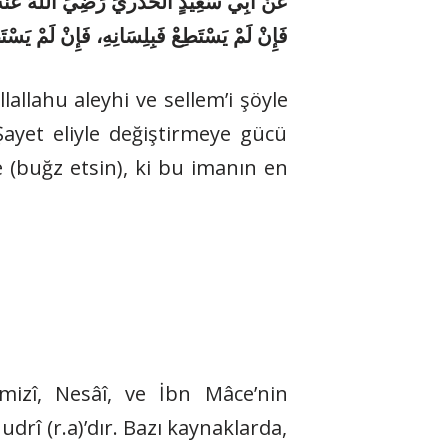
عَنْ أَبِي سَعِيدٍ الخُدْريِّ رَضِيَ اللهُ عَنْهُ ق،
فَإِنْ لَمْ يَسْتَطِعْ فَبِلِسَانِهِ، فَإِنْ لَمْ يَسْت
lallahu aleyhi ve sellem’i şöyle
Şayet eliyle değiştirmeye gücü
e (buğz etsin), ki bu imanın en
izî, Nesâî, ve İbn Mâce’nin
udrî (r.a)’dır. Bazı kaynaklarda,