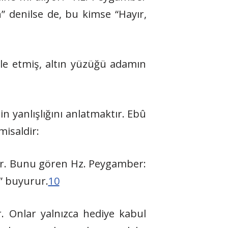
 denilse de, bu kimse “Hayır,
le etmiş, altın yüzüğü adamın
n yanlışlığını anlatmaktır. Ebû
misaldir:
tar. Bunu gören Hz. Peygamber:
” buyurur.
10
. Onlar yalnızca hediye kabul