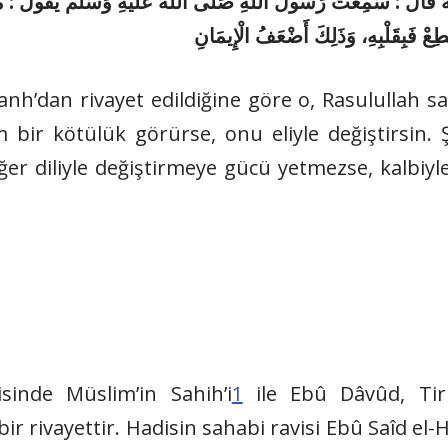
َالَ : سَمِعْتُ رَسُولَ اللهِ صَلَّى اللهُ عَلَيْهِ وَسَلَّمَ يَقُولُ : مَنْ رَ
َطِعْ
فَبِقَلْبِهِ، وَذَلِكَ أَضْعَفُ الْإِيمَانِ
nh’dan rivayet edildiğine göre o, Rasulullah sal
m bir kötülük görürse, onu eliyle değiştirsin. 
 Eğer diliyle değiştirmeye gücü yetmezse, kalbiyl
isinde Müslim’in Sahih’i
1
ile Ebû Dâvûd, Tirm
ir rivayettir. Hadisin sahabi ravisi Ebû Saîd el-H