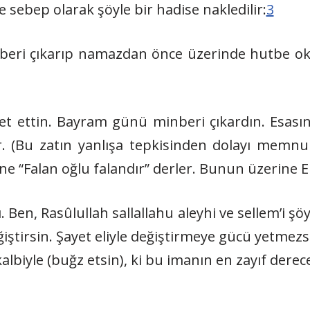
 sebep olarak şöyle bir hadise nakledilir:
3
eri çıkarıp namazdan önce üzerinde hutbe o
t ettin. Bayram günü minberi çıkardın. Esasın
 (Bu zatın yanlışa tepkisinden dolayı memnu
ne “Falan oğlu falandır” derler. Bunun üzerine E
Ben, Rasûlullah sallallahu aleyhi ve sellem’i şö
ştirsin. Şayet eliyle değiştirmeye gücü yetmezse, 
biyle (buğz etsin), ki bu imanın en zayıf derece