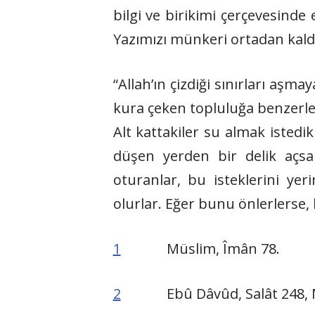
bilgi ve birikimi çerçevesinde 
Yazımızı münkeri ortadan kald
“Allah’ın çizdiği sınırları aşm
kura çeken topluluğa benzerler
Alt kattakiler su almak istedi
düşen yerden bir delik açsa
oturanlar, bu isteklerini yeri
olurlar. Eğer bunu önlerlerse,
1
Müslim, Îmân 78.
2
Ebû Dâvûd, Salât 248, Melâh