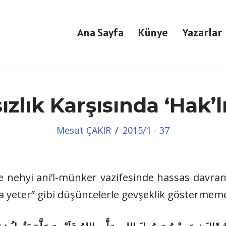
Ana Sayfa
Künye
Yazarlar
ızlık Karşısında ‘Hak’l
Mesut ÇAKIR
2015/1 - 37
e nehyi ani’l-münker vazifesinde hassas davran
a yeter” gibi düşüncelerle gevşeklik göstermeme