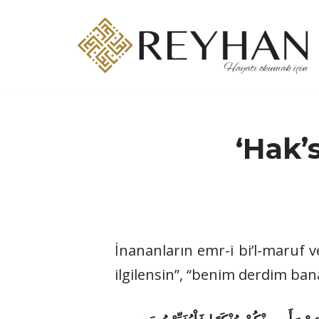
İçeriğe
geç
‘Hak’s
İnananların emr-i bi’l-maruf v
ilgilensin”, “benim derdim ban