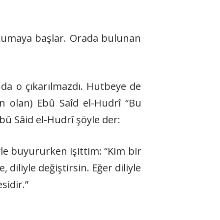
kumaya başlar. Orada bulunan
da o çıkarılmazdı. Hutbeye de
n olan) Ebû Saîd el-Hudrî “Bu
bû Sâid el-Hudrî şöyle der:
yle buyururken işittim: “Kim bir
diliyle değiştirsin. Eğer diliyle
sidir.”