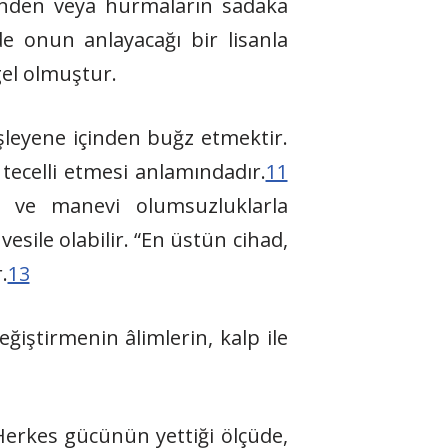
inden veya hurmaların sadaka
 onun anlayacağı bir lisanla
gel olmuştur.
şleyene içinden buğz etmektir.
 tecelli etmesi anlamındadır.
11
i ve manevi olumsuzluklarla
esile olabilir. “En üstün cihad,
.
13
değiştirmenin âlimlerin, kalp ile
erkes gücünün yettiği ölçüde,