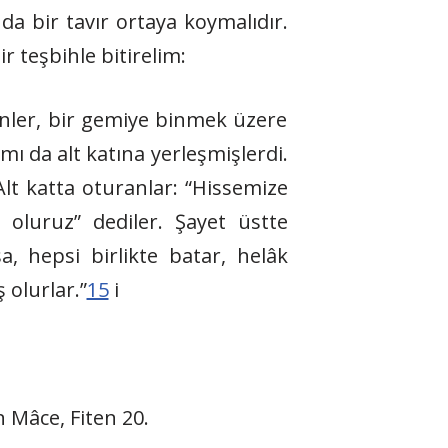
nda bir tavır ortaya koymalıdır.
 teşbihle bitirelim:
edenler, bir gemiye binmek üzere
ı da alt katına yerleşmişlerdi.
Alt katta oturanlar: “Hissemize
oluruz” dediler. Şayet üstte
sa, hepsi birlikte batar, helâk
 olurlar.”
15
i
Mâce, Fiten 20.