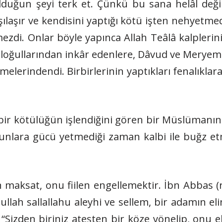
duğun şeyi terk et. Çünkü bu sana helâl değildi
laşır ve kendisini yaptığı kötü işten nehyetmed
ezdi. Onlar böyle yapınca Allah Teâlâ kalplerini
loğullarından inkâr edenlere, Dâvud ve Meryem oğ
itmelerindendi. Birbirlerinin yaptıkları fenalıkl
ir kötülüğün işlendiğini gören bir Müslümanın 
bunlara gücü yetmediği zaman kalbi ile buğz etm
 maksat, onu fiilen engellemektir. İbn Abbas (r
ullah sallallahu aleyhi ve sellem, bir adamın el
 “Sizden biriniz ateşten bir köze yönelip, onu 