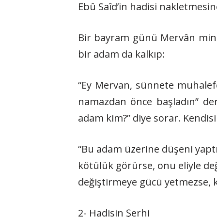
Ebû Saîd’in hadisi nakletmesine
Bir bayram günü Mervân minb
bir adam da kalkıp:
“Ey Mervan, sünnete muhalefe
namazdan önce başladın” der.
adam kim?” diye sorar. Kendisi
“Bu adam üzerine düşeni yaptı. 
kötülük görürse, onu eliyle deği
değiştirmeye gücü yetmezse, kal
2- Hadisin Şerhi