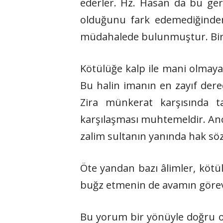
ederler. Hz. Hasan da bu ge
olduğunu fark edemediğinden
müdahalede bulunmuştur. Bir di
Kötülüğe kalp ile mani olmaya
Bu halin imanın en zayıf derec
Zira münkerat karşısında t
karşılaşması muhtemeldir. Ancak
zalim sultanın yanında hak sö
Öte yandan bazı âlimler, kötülük
buğz etmenin de avamın görev
Bu yorum bir yönüyle doğru o