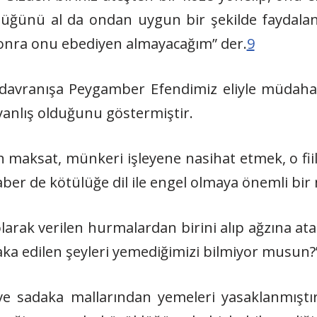
züğünü al da ondan uygun bir şekilde faydalan”
 sonra onu ebediyen almayacağım” der.
9
davranışa Peygamber Efendimiz eliyle müdaha
anlış olduğunu göstermiştir.
n maksat, münkeri işleyene nasihat etmek, o fiili
haber de kötülüğe dil ile engel olmaya önemli bir 
larak verilen hurmalardan birini alıp ağzına a
aka edilen şeyleri yemediğimizi bilmiyor musun?
 ve sadaka mallarından yemeleri yasaklanmıştır