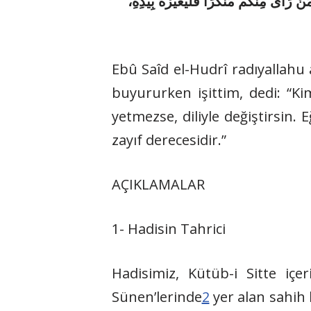
أَى مِنْكُمْ مُنْكَرًا فَلْيُغَيِّرْهُ بِيَدِهِ
Ebû Saîd el-Hudrî radıyallahu a
buyururken işittim, dedi: “Ki
yetmezse, diliyle değiştirsin.
zayıf derecesidir.”
AÇIKLAMALAR
1- Hadisin Tahrici
Hadisimiz, Kütüb-i Sitte içer
Sünen’lerinde
2
yer alan sahih b