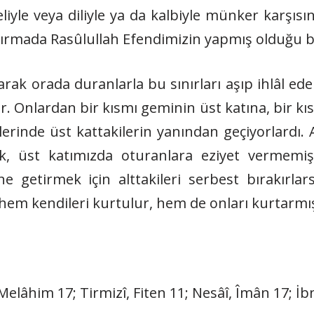
eliyle veya diliyle ya da kalbiyle münker karşısı
ırmada Rasûlullah Efendimizin yapmış olduğu bir
ayarak orada duranlarla bu sınırları aşıp ihlâl 
. Onlardan bir kısmı geminin üst katına, bir kısm
klerinde üst kattakilerin yanından geçiyorlardı. 
k, üst katımızda oturanlara eziyet vermemiş 
ne getirmek için alttakileri serbest bırakırlar
 hem kendileri kurtulur, hem de onları kurtarmış
im 17; Tirmizî, Fiten 11; Nesâî, Îmân 17; İbn 