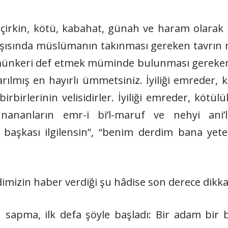
ın çirkin, kötü, kabahat, günah ve haram olarak
ısında müslümanın takınması gereken tavrın nas
, münkeri def etmek müminde bulunması gereken 
ıkarılmış en hayırlı ümmetsiniz. İyiliği emreder,
birbirlerinin velisidirler. İyiliği emreder, kötü
 İnananların emr-i bi’l-maruf ve nehyi ani’
 başkası ilgilensin”, “benim derdim bana yete
izin haber verdiği şu hâdise son derece dikka
n sapma, ilk defa şöyle başladı: Bir adam bir 