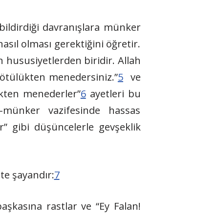
 bildirdiği davranışlara münker
ıl olması gerektiğini öğretir.
hususiyetlerden biridir. Allah
 kötülükten menedersiniz.”
5
ve
lükten menederler”
6
ayetleri bu
l-münker vazifesinde hassas
r” gibi düşüncelerle gevşeklik
te şayandır:
7
başkasına rastlar ve “Ey Falan!