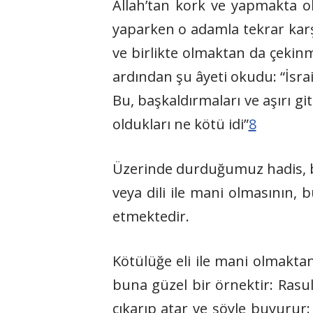
Allah’tan kork ve yapmakta ol
yaparken o adamla tekrar karşı
ve birlikte olmaktan da çekinm
ardından şu âyeti okudu: “İsrai
Bu, başkaldırmaları ve aşırı g
oldukları ne kötü idi”
8
Üzerinde durduğumuz hadis, b
veya dili ile mani olmasının, 
etmektedir.
Kötülüğe eli ile mani olmaktan
buna güzel bir örnektir: Rasul
çıkarıp atar ve şöyle buyurur: