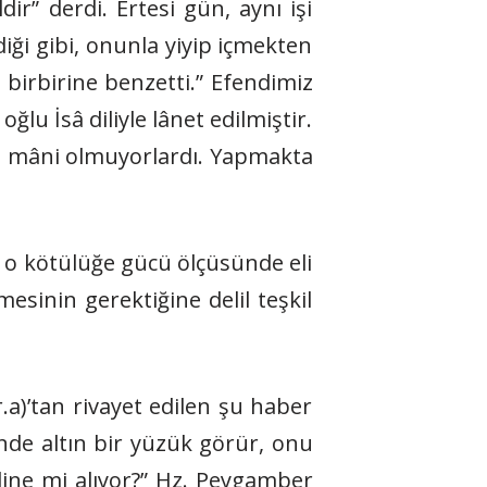
r” derdi. Ertesi gün, aynı işi
iği gibi, onunla yiyip içmekten
 birbirine benzetti.” Efendimiz
lu İsâ diliyle lânet edilmiştir.
ara mâni olmuyorlardı. Yapmakta
o kötülüğe gücü ölçüsünde eli
esinin gerektiğine delil teşkil
.a)’tan rivayet edilen şu haber
inde altın bir yüzük görür, onu
eline mi alıyor?” Hz. Peygamber