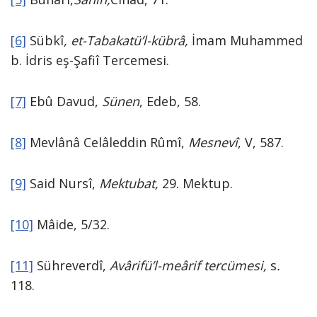
[6]
Sübkî
,
et-Tabakatü’l-kübrâ,
İmam Muhammed
b. İdris eş-Şafiî Tercemesi.
[7]
Ebû Davud,
Sünen
, Edeb, 58.
[8]
Mevlânâ Celâleddin Rûmî,
Mesnevî
, V, 587.
[9]
Said Nursî,
Mektubat,
29. Mektup.
[10]
Mâide, 5/32.
[11]
Sühreverdî,
Avârifü’l-meârif tercümesi,
s
.
118.