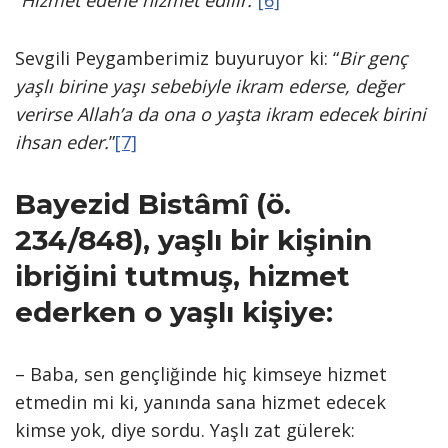
“
Hizmet edene hizmet edilir.
”
[6]
Sevgili Peygamberimiz buyuruyor ki: “
Bir genç
yaşlı birine yaşı sebebiyle ikram ederse, değer
verirse
Allah’a da ona o yaşta ikram edecek birini
ihsan eder.
”
[7]
Bayezid Bistâmî (ö.
234/848), yaşlı bir kişinin
ibriğini tutmuş, hizmet
ederken o yaşlı kişiye:
– Baba, sen gençliğinde hiç kimseye hizmet
etmedin mi ki, yanında sana hizmet edecek
kimse yok, diye sordu. Yaşlı zat gülerek: