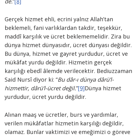
de.
”
[8]
Gerçek hizmet ehli, ecrini yalnız Allah’tan
beklemeli, fani varlıklardan takdir, teşekkür,
maddî karşılık ve ücret beklememelidir. Zira bu
dünya hizmet dünyasıdır, ücret dünyası değildir.
Bu dünya, hizmet ve gayret yurdudur, ücret ve
mükâfat yurdu değildir. Hizmetin gerçek
karşılığı ebedî âlemde verilecektir. Bediuzzaman
Said Nursî diyor ki: “
Bu dâr-ı dünya dârü’l-
hizmettir, dârü’l-ücret değil.
”
[9]
Dünya hizmet
yurdudur, ücret yurdu değildir.
Alınan maaş ve ücretler, burs ve yardımlar,
verilen mükâfatlar hizmetin karşılığı değildir,
olamaz. Bunlar vaktimizi ve emeğimizi o göreve