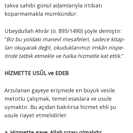
takva sahibi gönül adamlarıyla irtibatı
koparmamakla mümkündür.
Ubeydullah Ahrâr (ö. 895/1490) şöyle demiştir:
“
Biz bu yol­da­ki manevî me­sa­fe­le­ri, sa­de­ce ki­tap­
la­rı oku­ya­rak de­ğil, oku­duk­la­rı­mı­zı im­kân nis­pe­
tin­de tat­bik et­mek­le ve hal­ka hiz­met­le kat et­tik.
”
HİZMETTE USÛL ve EDEB
Arzulanan gayeye erişmede en büyük vesile
metotlu çalışmak, temel esaslara ve usule
uymaktır. Bu açıdan bakılırsa hizmet ehli şu
usule riayet etmelidirler:
a. Hizmette gaye; Allah rızası olmalıdır.