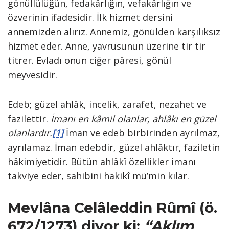
gönüllülüğün, fedakârlığın, vefakârlığın ve
özverinin ifadesidir. İlk hizmet dersini
annemizden alırız. Annemiz, gönülden karşılıksız
hizmet eder. Anne, yavrusunun üzerine tir tir
titrer. Evladı onun ciğer pâresi, gönül
meyvesidir.
Edeb; güzel ahlâk, incelik, zarafet, nezahet ve
fazilettir.
İmanı en kâmil olanlar, ahlâkı en güzel
olanlardır.
[1]
İman ve edeb birbirinden ayrılmaz,
ayrılamaz. İman edebdir, güzel ahlâktır, faziletin
hâkimiyetidir. Bütün ahlâkî özellikler imanı
takviye eder, sahibini hakikî mü’min kılar.
Mevlâna Celâleddin Rûmî (ö.
672/1273) diyor ki:
“
Aklım