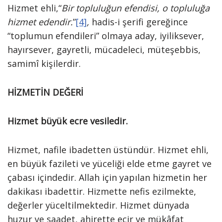
Hizmet ehli,“
Bir topluluğun efendisi, o topluluğa
hizmet edendir.
”
[4]
,
hadis-i şerifi gereğince
“toplumun efendileri” olmaya aday, iyiliksever,
hayırsever, gayretli, mücadeleci, müteşebbis,
samimî kişilerdir.
HİZMETİN DEĞERİ
Hizmet büyük ecre vesiledir.
Hizmet, nafile ibadetten üstündür. Hizmet ehli,
en büyük fazileti ve yüceliği elde etme gayret ve
çabası içindedir. Allah için yapılan hizmetin her
dakikası ibadettir. Hizmette nefis ezilmekte,
değerler yüceltilmektedir. Hizmet dünyada
huzur ve saadet, ahirette ecir ve mükâfat