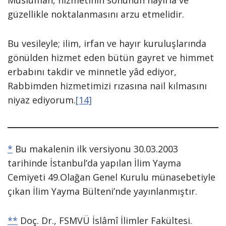
Müslüman, hizmetinin sonunun hayırla ve
güzellikle noktalanmasını arzu etmelidir.
Bu vesileyle; ilim, irfan ve hayır kuruluşlarında
gönülden hizmet eden bütün gayret ve himmet
erbabını takdir ve minnetle yâd ediyor,
Rabbimden hizmetimizi rızasına nail kılmasını
niyaz ediyorum.
[14]
*
Bu makalenin ilk versiyonu 30.03.2003
tarihinde İstanbul’da yapılan İlim Yayma
Cemiyeti 49.Olağan Genel Kurulu münasebetiyle
çıkan İlim Yayma Bülteni’nde yayınlanmıştır.
**
Doç. Dr., FSMVÜ İslâmî İlimler Fakültesi.