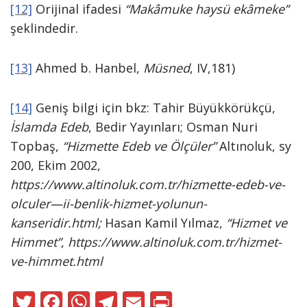
[12]
Orijinal ifadesi
“Makâmuke haysü ekâmeke”
şeklindedir.
[13]
Ahmed b. Hanbel,
Müsned
, IV,181)
[14]
Geniş bilgi için bkz: Tahir Büyükkörükçü,
İslamda Edeb
, Bedir Yayınları; Osman Nuri
Topbaş,
“Hizmette Edeb ve Ölçüler”
Altınoluk, sy
200, Ekim 2002,
https://www.altinoluk.com.tr/hizmette-edeb-ve-
olculer—ii-benlik-hizmet-yolunun-
kanseridir.html;
Hasan Kamil Yılmaz,
“Hizmet ve
Himmet”
,
https://www.altinoluk.com.tr/hizmet-
ve-himmet.html
T
F
W
T
E
Pr