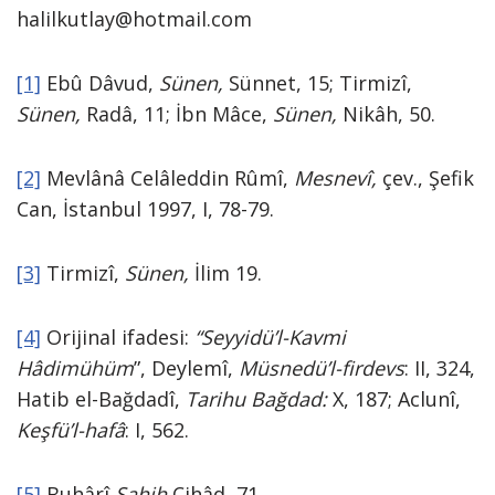
halilkutlay@hotmail.com
[1]
Ebû Dâvud,
Sünen,
Sünnet, 15; Tirmizî,
Sünen,
Radâ, 11; İbn Mâce,
Sünen,
Nikâh, 50.
[2]
Mevlânâ Celâleddin Rûmî,
Mesnevî,
çev., Şefik
Can, İstanbul 1997, I, 78-79.
[3]
Tirmizî,
Sünen,
İlim 19.
[4]
Orijinal ifadesi:
“Seyyidü’l-Kavmi
Hâdimühüm
”, Deylemî,
Müsnedü’l-firdevs
: II, 324,
Hatib el-Bağdadî,
Tarihu Bağdad:
X, 187; Aclunî,
Keşfü’l-hafâ
: I, 562.
[5]
Buhârî,
Sahih,
Cihâd, 71.