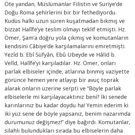
Öte yandan, Müslümanlar Filistin ve Suriye’de
Doğu Roma şehirlerini bir bir fethediyordu.
Kudüs halkı uzun süren kuşatmadan bıkmış ve
bizzat Halîfe’ye teslim olmayı teklif etmişti. Hz.
Ömer, Şam’a doğru yola çıkmış ve komutanların
kendisini Câbiye’de karşılamalarını emretmişti.
Yezîd b. Ebî Süfyân, Ebû Ubeyde ve Hâlid b.
Velîd, Halîfe’yi karşıladılar. Hz. Ömer, onları
parlak elbiseler içinde, atlarına binmiş vaziyette
görünce hemen yere atlayıp bir avuç toprak
alarak onların üzerine serpti ve “Böyle parlak
elbiselerle mi karşılayacaktınız beni? İki senede
karınlarınız bu kadar doydu ha! Yemin ederim ki
iki yüz sene de böyle yapsanız, benim nazarımda
durumunuz değişmez!” diye bağırdı. Komutanlar,
silahlı bulundukları sırada bu elbiselerin daha