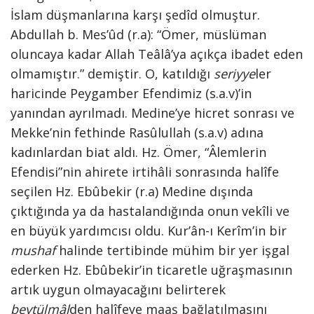
İslam düşmanlarına karşı şedîd olmuştur.
Abdullah b. Mes’ûd (r.a): “Ömer, müslüman
oluncaya kadar Allah Teâlâ’ya açıkça ibadet eden
olmamıştır.” demiştir. O, katıldığı
seriyye
ler
haricinde Peygamber Efendimiz (s.a.v)’in
yanından ayrılmadı. Medine’ye hicret sonrası ve
Mekke’nin fethinde Rasûlullah (s.a.v) adına
kadınlardan biat aldı. Hz. Ömer, “Âlemlerin
Efendisi”nin ahirete irtihâli sonrasında halîfe
seçilen Hz. Ebûbekir (r.a) Medine dışında
çıktığında ya da hastalandığında onun vekîli ve
en büyük yardımcısı oldu. Kur’ân-ı Kerîm’in bir
mushaf
halinde tertibinde mühim bir yer işgal
ederken Hz. Ebûbekir’in ticaretle uğraşmasının
artık uygun olmayacağını belirterek
beytülmâl
den halîfeye maaş bağlatılmasını