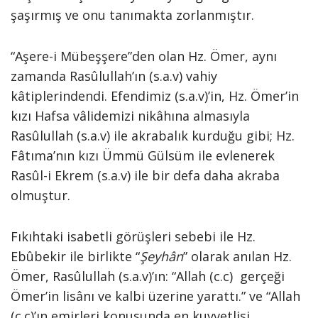
şaşırmış ve onu tanımakta zorlanmıştır.
“Aşere-i Mübeşşere”den olan Hz. Ömer, aynı
zamanda Rasûlullah’ın (s.a.v) vahiy
kâtiplerindendi. Efendimiz (s.a.v)’in, Hz. Ömer’in
kızı Hafsa vâlidemizi nikâhına almasıyla
Rasûlullah (s.a.v) ile akrabalık kurduğu gibi; Hz.
Fâtıma’nın kızı Ümmü Gülsüm ile evlenerek
Rasûl-i Ekrem (s.a.v) ile bir defa daha akraba
olmuştur.
Fıkıhtaki isabetli görüşleri sebebi ile Hz.
Ebûbekir ile birlikte “
Şeyhân
” olarak anılan Hz.
Ömer, Rasûlullah (s.a.v)’ın: “Allah (c.c) gerçeği
Ömer’in lisânı ve kalbi üzerine yarattı.” ve “Allah
(c.c)’ın emirleri konusunda en kuvvetlisi