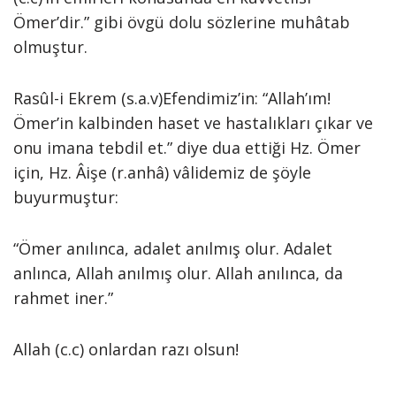
Ömer’dir.” gibi övgü dolu sözlerine muhâtab
olmuştur.
Rasûl-i Ekrem (s.a.v)Efendimiz’in: “Allah’ım!
Ömer’in kalbinden haset ve hastalıkları çıkar ve
onu imana tebdil et.” diye dua ettiği Hz. Ömer
için, Hz. Âişe (r.anhâ) vâlidemiz de şöyle
buyurmuştur:
“Ömer anılınca, adalet anılmış olur. Adalet
anlınca, Allah anılmış olur. Allah anılınca, da
rahmet iner.”
Allah (c.c) onlardan razı olsun!