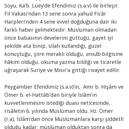
Soyu, Ka’b. Lüey’de Efendimiz (s.a.v) ile birleşir.
Fil Vakası’ndan 13 sene sonra yahud Ficâr
Harpleri’nden 4 sene evvel doğduğuna dair iki
farklı haber gelmektedir. Müslüman olmadan
önce babasının develerini güttüğü, gayet iyi
şekilde ata binip, silah kullandığı, güzel
konuştuğu, şiire meraklı olduğu,
ensâb
bilgisine
hâkim olduğu, okuma yazma bildiği ve ticaretle
uğraşarak Suriye ve Mısır’a gittiği rivayet edilir.
Peygamber Efendimiz (s.a.v)’in, Amr b. Hişâm ve
Ömer b. el-Hattâb’dan biriyle İslâm’ın
kuvvetlenmesini istediği duası neticesinde,
risâletin 6. yılında Müslüman oldu. Hz. Ömer
(r.a), İslâm’dan önce Müslümanlara karşı şiddetli
olduğu kadar; müslüman olduktan sonra da