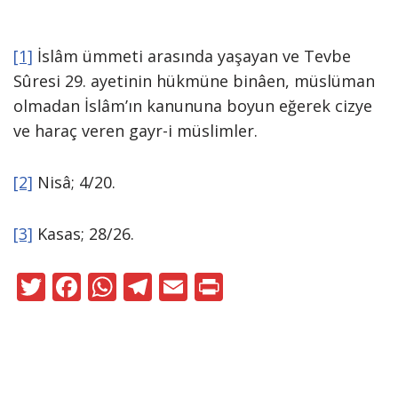
[1]
İslâm ümmeti arasında yaşayan ve Tevbe
Sûresi 29. ayetinin hükmüne binâen, müslüman
olmadan İslâm’ın kanununa boyun eğerek cizye
ve haraç veren gayr-i müslimler.
[2]
Nisâ; 4/20.
[3]
Kasas; 28/26.
T
F
W
T
E
Pr
w
ac
h
el
m
in
itt
e
at
e
ai
t
er
b
s
gr
l