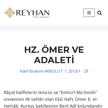
İçeriğe
geç
HZ. ÖMER VE
ADALETİ
Halil İbrahim AKBULUT
2013/1 - 29
Râşid halîfelerin ikincisi ve “Emîrü’l-Mü’minîn”
ünvanının ilk sahibi olan Ebû Hafs Ömer b. el-
Hattâb; Kureyş kabîlesinin Benî Adî kolundandır.