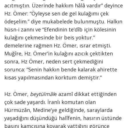
acıtmıştın. Üzerinde hakkım hâlâ vardır” deyince
Hz. Ömer: “Öyleyse sen de gel kulağımı çek
ödeşelim.” diye mukabelede bulunmuştu. Halkın
hüsn-i zannı ve “Efendinin te’dîb için kölesinin
kulağını çekmesinde bir beis yoktur.”
demelerine rağmen Hz. Ömer, ısrar etmişti.
Muğîre, Hz. Ömer’in kulağını azıcık çektikten
sonra, Hz Ömer, neden sert çekmediğini
sorunca: “Senin hakkın bende kalarak ahirette
kısas yapılmasından korktum demiştir.”
Hz. Ömer,
beytülmâl
e azamî dikkat ettiğinden
çok sade yaşardı. İranlı komutan olan
Hürmüzân, Medine’ye geldiğinde, saraylarda
yaşadığını düşündüğü halîfenin, hasırın üstünde
başını kamçısına koyarak yattığını görünce