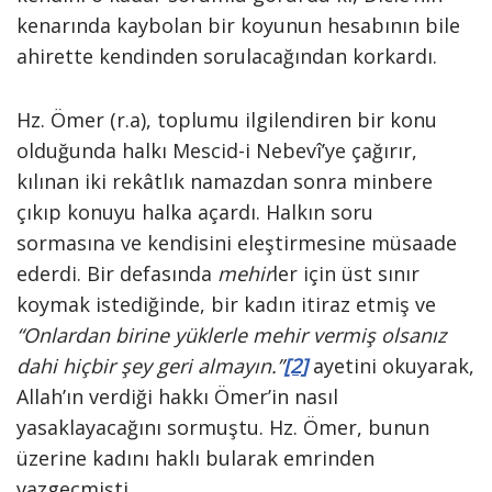
kenarında kaybolan bir koyunun hesabının bile
ahirette kendinden sorulacağından korkardı.
Hz. Ömer (r.a), toplumu ilgilendiren bir konu
olduğunda halkı Mescid-i Nebevî’ye çağırır,
kılınan iki rekâtlık namazdan sonra minbere
çıkıp konuyu halka açardı. Halkın soru
sormasına ve kendisini eleştirmesine müsaade
ederdi. Bir defasında
mehir
ler için üst sınır
koymak istediğinde, bir kadın itiraz etmiş ve
“Onlardan birine yüklerle mehir vermiş olsanız
dahi hiçbir şey geri almayın.”
[2]
ayetini okuyarak,
Allah’ın verdiği hakkı Ömer’in nasıl
yasaklayacağını sormuştu. Hz. Ömer, bunun
üzerine kadını haklı bularak emrinden
vazgeçmişti.