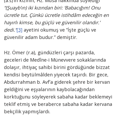
(a.s)’ın kızının, Hz. Musa hakkında söylediği
“(Şuayb’ın) iki kızından biri: ‘Babacığım! Onu
ücretle tut. Çünkü ücretle istihdâm edeceğin en
hayırlı kimse, bu güçlü ve güvenilir olandır.’
dedi.”
[3]
ayetini okumuş ve “İşte güçlü ve
güvenilir adam budur.” demiştir.
Hz. Ömer (r.a), gündüzleri çarşı pazarda,
geceleri de Medîne-i Münevvere sokaklarında
dolaşır, ihtiyaç sahibi birini gördüğünde bizzat
kendisi beytülmâlden yiyecek taşırdı. Bir gece,
Abdurrahman b. Avf’a giderek şehre bir kervan
geldiğini ve eşyalarının kaybolacağından
korktuğunu söyleyerek sabaha kadar beklemeyi
teklif etmiş ve beraberce sabaha kadar kervana
bekçilik yapmışlardı.