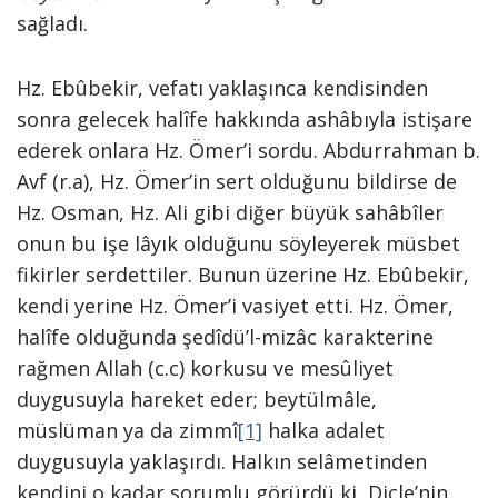
sağladı.
Hz. Ebûbekir, vefatı yaklaşınca kendisinden
sonra gelecek halîfe hakkında ashâbıyla istişare
ederek onlara Hz. Ömer’i sordu. Abdurrahman b.
Avf (r.a), Hz. Ömer’in sert olduğunu bildirse de
Hz. Osman, Hz. Ali gibi diğer büyük sahâbîler
onun bu işe lâyık olduğunu söyleyerek müsbet
fikirler serdettiler. Bunun üzerine Hz. Ebûbekir,
kendi yerine Hz. Ömer’i vasiyet etti. Hz. Ömer,
halîfe olduğunda şedîdü’l-mizâc karakterine
rağmen Allah (c.c) korkusu ve mesûliyet
duygusuyla hareket eder; beytülmâle,
müslüman ya da zimmî
[1]
halka adalet
duygusuyla yaklaşırdı. Halkın selâmetinden
kendini o kadar sorumlu görürdü ki, Dicle’nin