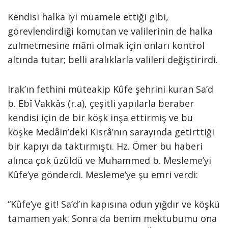
Kendisi halka iyi muamele ettiği gibi,
görevlendirdiği komutan ve valilerinin de halka
zulmetmesine mâni olmak için onları kontrol
altında tutar; belli aralıklarla valileri değiştirirdi.
Irak’ın fethini müteakip Kûfe şehrini kuran Sa’d
b. Ebî Vakkâs (r.a), çeşitli yapılarla beraber
kendisi için de bir köşk inşa ettirmiş ve bu
köşke Medâin’deki Kisrâ’nın sarayında getirttiği
bir kapıyı da taktırmıştı. Hz. Ömer bu haberi
alınca çok üzüldü ve Muhammed b. Mesleme’yi
Kûfe’ye gönderdi. Mesleme’ye şu emri verdi:
“Kûfe’ye git! Sa’d’ın kapısına odun yığdır ve köşkü
tamamen yak. Sonra da benim mektubumu ona