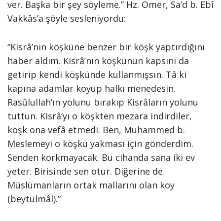
ver. Başka bir şey söyleme.” Hz. Ömer, Sa’d b. Ebî
Vakkâs’a şöyle sesleniyordu:
“Kisrâ’nın köşküne benzer bir köşk yaptırdığını
haber aldım. Kisrâ’nın köşkünün kapsını da
getirip kendi köşkünde kullanmışsın. Tâ ki
kapına adamlar koyup halkı menedesin.
Rasûlullah’ın yolunu bırakıp Kisrâların yolunu
tuttun. Kisrâ’yı o köşkten mezara indirdiler,
köşk ona vefâ etmedi. Ben, Muhammed b.
Meslemeyi o köşkü yakması için gönderdim.
Senden korkmayacak. Bu cihanda sana iki ev
yeter. Birisinde sen otur. Diğerine de
Müslümanların ortak mallarını olan koy
(beytülmâl).”