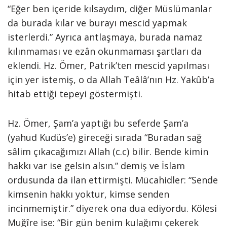
“Eğer ben içeride kılsaydım, diğer Müslümanlar
da burada kılar ve burayı mescid yapmak
isterlerdi.” Ayrıca antlaşmaya, burada namaz
kılınmaması ve ezân okunmaması şartları da
eklendi. Hz. Ömer, Patrik’ten mescid yapılması
için yer istemiş, o da Allah Teâlâ’nın Hz. Yakûb’a
hitab ettiği tepeyi göstermişti.
Hz. Ömer, Şam’a yaptığı bu seferde Şam’a
(yahud Kudüs’e) gireceği sırada “Buradan sağ
sâlim çıkacağımızı Allah (c.c) bilir. Bende kimin
hakkı var ise gelsin alsın.” demiş ve İslam
ordusunda da ilan ettirmişti. Mücahidler: “Sende
kimsenin hakkı yoktur, kimse senden
incinmemiştir.” diyerek ona dua ediyordu. Kölesi
Muğîre ise: “Bir gün benim kulağımı çekerek