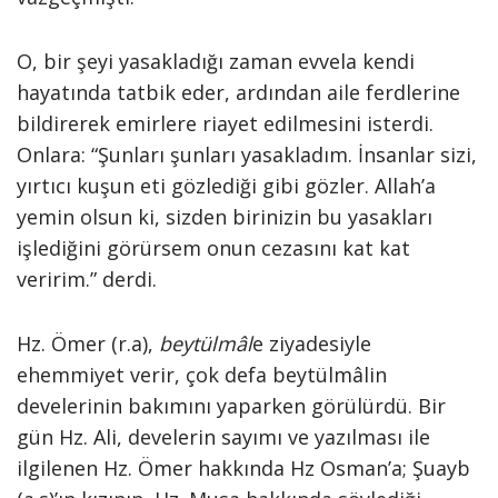
O, bir şeyi yasakladığı zaman evvela kendi
hayatında tatbik eder, ardından aile ferdlerine
bildirerek emirlere riayet edilmesini isterdi.
Onlara: “Şunları şunları yasakladım. İnsanlar sizi,
yırtıcı kuşun eti gözlediği gibi gözler. Allah’a
yemin olsun ki, sizden birinizin bu yasakları
işlediğini görürsem onun cezasını kat kat
veririm.” derdi.
Hz. Ömer (r.a),
beytülmâl
e ziyadesiyle
ehemmiyet verir, çok defa beytülmâlin
develerinin bakımını yaparken görülürdü. Bir
gün Hz. Ali, develerin sayımı ve yazılması ile
ilgilenen Hz. Ömer hakkında Hz Osman’a; Şuayb