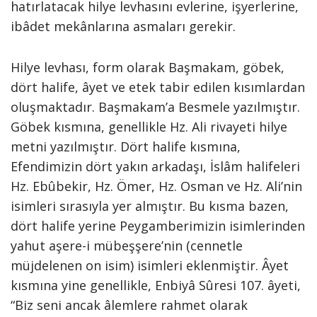
hatırlatacak hilye levhasını evlerine, işyerlerine,
ibâdet mekânlarına asmaları gerekir.
Hilye levhası, form olarak Başmakam, göbek,
dört halife, âyet ve etek tabir edilen kısımlardan
oluşmaktadır. Başmakam’a Besmele yazılmıştır.
Göbek kısmına, genellikle Hz. Ali rivayeti hilye
metni yazılmıştır. Dört halife kısmına,
Efendimizin dört yakın arkadaşı, İslâm halifeleri
Hz. Ebûbekir, Hz. Ömer, Hz. Osman ve Hz. Ali’nin
isimleri sırasıyla yer almıştır. Bu kısma bazen,
dört halife yerine Peygamberimizin isimlerinden
yahut aşere-i mübeşşere’nin (cennetle
müjdelenen on isim) isimleri eklenmiştir. Âyet
kısmına yine genellikle, Enbiyâ Sûresi 107. âyeti,
“Biz seni ancak âlemlere rahmet olarak