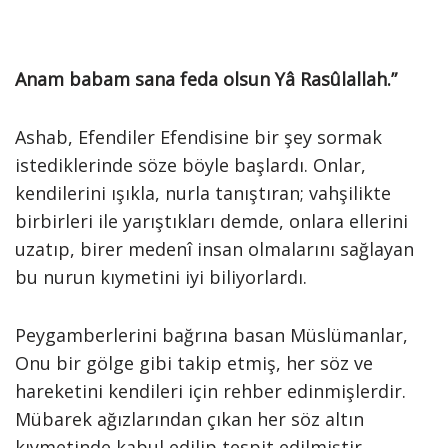
Anam babam sana feda olsun Yâ Rasûlallah.”
Ashab, Efendiler Efendisine bir şey sormak
istediklerinde söze böyle başlardı. Onlar,
kendilerini ışıkla, nurla tanıştıran; vahşilikte
birbirleri ile yarıştıkları demde, onlara ellerini
uzatıp, birer medenî insan olmalarını sağlayan
bu nurun kıymetini iyi biliyorlardı.
Peygamberlerini bağrına basan Müslümanlar,
Onu bir gölge gibi takip etmiş, her söz ve
hareketini kendileri için rehber edinmişlerdir.
Mübarek ağızlarından çıkan her söz altın
kıymetinde kabul edilip tespit edilmiştir.