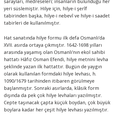
sarayları, medreseleri; insanların bulunduğu her
yeri süslemiştir. Hilye için, hilye-i şerîf
tabirinden başka, hilye-i nebevî ve hilye-i saadet
tabirleri de kullanılmıştır.
Hat sanatında hilye formu ilk defa Osmanlı’da
XVII. asırda ortaya çıkmıştır. 1642-1698 yılları
arasında yaşamış olan Osmanlı’nın ekol sahibi
hattatı Hâfız Osman Efendi, hilye metnini levha
şeklinde yazan ilk hattattır. Bugün de yaygın
olarak kullanılan formdaki hilye levhası, h.
1090/1679 tarihinden itibaren görülmeye
başlanmıştır. Sonraki asırlarda, klâsik form
dışında da pek çok hilye levhaları yazılmıştır.
Cepte taşınacak çapta küçük boydan, çok büyük
boylara kadar her çeşit hilye levhası yazılmıştır.