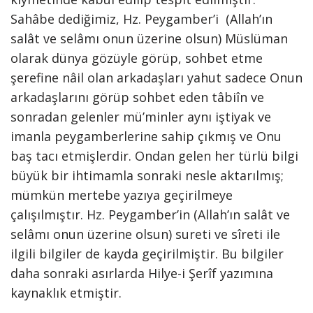
Sahâbe dediğimiz, Hz. Peygamber’i (Allah’ın
salât ve selâmı onun üzerine olsun) Müslüman
olarak dünya gözüyle görüp, sohbet etme
şerefine nâil olan arkadaşları yahut sadece Onun
arkadaşlarını görüp sohbet eden tâbiîn ve
sonradan gelenler mü’minler aynı iştiyak ve
imanla peygamberlerine sahip çıkmış ve Onu
baş tacı etmişlerdir. Ondan gelen her türlü bilgi
büyük bir ihtimamla sonraki nesle aktarılmış;
mümkün mertebe yazıya geçirilmeye
çalışılmıştır. Hz. Peygamber’in (Allah’ın salât ve
selâmı onun üzerine olsun) sureti ve sîreti ile
ilgili bilgiler de kayda geçirilmiştir. Bu bilgiler
daha sonraki asırlarda Hilye-i Şerîf yazımına
kaynaklık etmiştir.