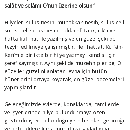
salât ve selâmı O’nun üzerine olsun!”
Hilyeler, sülüs-nesih, muhakkak-nesih, sülüs-celî
sülüs, celî sülüs-nesih, talik-celî talik, rik’a ve
hatta kûfi hat ile yazılmış ve en güzel şekilde
tezyin edilmeye çalışılmıştır. Her hattat, Kur’ân-ı
Kerîmle birlikte bir hilye yazmayı kendisi için
şeref saymıştır. Aynı şekilde müzehhipler de, O
güzeller güzelini anlatan levha için bütün
hünerlerini ortaya koyarak, en güzel bezemeleri
yapmışlardır.
Geleneğimizde evlerde, konaklarda, camilerde
ve işyerlerinde hilye bulundurmaya özen
gösterilmiş ve bulunduğu yere bereket getirdiği
ve kötülüklere karşı muhafaza sağladığına