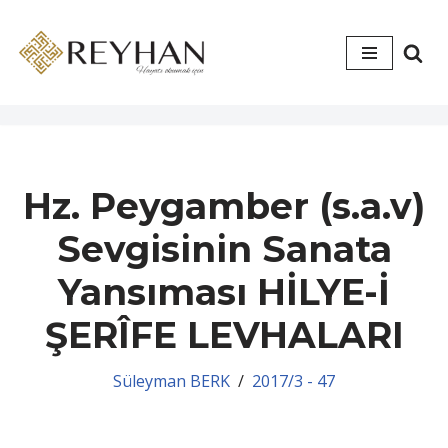
İçeriğe
geç
Hz. Peygamber (s.a.v)
Sevgisinin Sanata
Yansıması HİLYE-İ
ŞERÎFE LEVHALARI
Süleyman BERK
2017/3 - 47