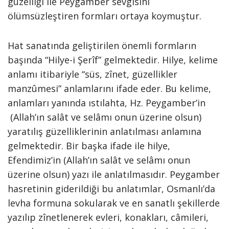
güzelliği ile Peygamber sevgisini
ölümsüzleştiren formları ortaya koymuştur.
Hat sanatında geliştirilen önemli formların
başında “Hilye-i Şerîf” gelmektedir. Hilye, kelime
anlamı itibariyle “süs, zînet, güzellikler
manzûmesi” anlamlarını ifade eder. Bu kelime,
anlamları yanında ıstılahta, Hz. Peygamber’in
(Allah’ın salât ve selâmı onun üzerine olsun)
yaratılış güzelliklerinin anlatılması anlamına
gelmektedir. Bir başka ifade ile hilye,
Efendimiz’in (Allah’ın salât ve selâmı onun
üzerine olsun) yazı ile anlatılmasıdır. Peygamber
hasretinin giderildiği bu anlatımlar, Osmanlı’da
levha formuna sokularak ve en sanatlı şekillerde
yazılıp zînetlenerek evleri, konakları, câmileri,