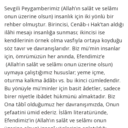
Sevgili Peygamberimiz (Allah’ın salât ve selâmı
onun üzerine olsun) insanlık için iki yönlü bir
rehber olmuştur. Birincisi, Cenâb-ı Hak’tan aldığı
ilâhi mesajı insanlığa sunması; ikincisi ise
kendilerinin örnek olma vasfıyla ortaya koyduğu
söz tavır ve davranışlarıdır. Biz mü’min insanlar
için, ömrümüzün her anında, Efendimiz’e
(Allah’ın salât ve selâmı onun üzerine olsun)
uymaya çalıştığımız hususlar; yeme içme,
oturma kalkma âdâbı vs. bu ikinci cümledendir.
Bu yönüyle mü’minler için basit âdetler, sadece
birer niyetle ibâdet hükmünü almaktadır. Biz
Ona tâbî olduğumuz her davranışımızda, Onun
şefaatini ümid ederiz. İslâm literatüründe,
Efendimiz’in (Allah’ın salât ve selâmı onun