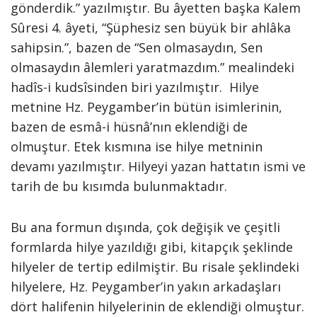
gönderdik.” yazılmıştır. Bu âyetten başka Kalem
Sûresi 4. âyeti, “Şüphesiz sen büyük bir ahlâka
sahipsin.”, bazen de “Sen olmasaydın, Sen
olmasaydın âlemleri yaratmazdım.” mealindeki
hadîs-i kudsîsinden biri yazılmıştır. Hilye
metnine Hz. Peygamber’in bütün isimlerinin,
bazen de esmâ-i hüsnâ’nın eklendiği de
olmuştur. Etek kısmına ise hilye metninin
devamı yazılmıştır. Hilyeyi yazan hattatın ismi ve
tarih de bu kısımda bulunmaktadır.
Bu ana formun dışında, çok değişik ve çeşitli
formlarda hilye yazıldığı gibi, kitapçık şeklinde
hilyeler de tertip edilmiştir. Bu risale şeklindeki
hilyelere, Hz. Peygamber’in yakın arkadaşları
dört halifenin hilyelerinin de eklendiği olmuştur.