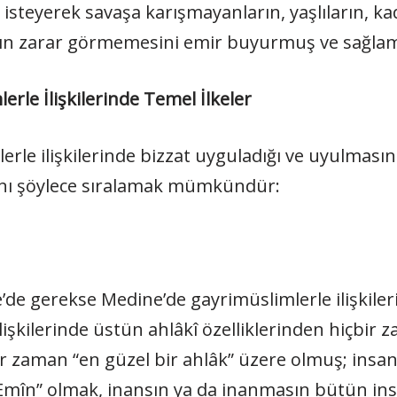
steyerek savaşa karışmayanların, yaşlıların, kad
ın zarar görmemesini emir buyurmuş ve sağlamı
rle İlişkilerinde Temel İlkeler
le ilişkilerinde bizzat uyguladığı ve uyulmasını
açını şöylece sıralamak mümkündür:
de gerekse Medine’de gayrimüslimlerle ilişkiler
a ilişkilerinde üstün ahlâkî özelliklerinden hiçbi
, her zaman “en güzel bir ahlâk” üzere olmuş; ins
mîn” olmak, inansın ya da inanmasın bütün insa