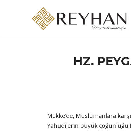
İçeriğe
geç
HZ. PEY
Mekke’de, Müslümanlara karşı 
Yahudilerin büyük çoğunluğu H