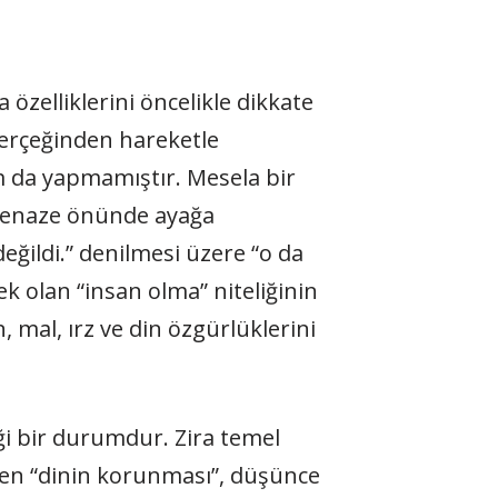
 özelliklerini öncelikle dikkate
 gerçeğinden hareketle
 da yapmamıştır. Mesela bir
 cenaze önünde ayağa
ğildi.” denilmesi üzere “o da
k olan “insan olma” niteliğinin
mal, ırz ve din özgürlüklerini
i bir durumdur. Zira temel
en “dinin korunması”, düşünce