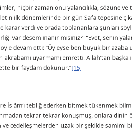
imler, hiçbir zaman onu yalancılıkla, sözüne ve 
letin ilk dönemlerinde bir gün Safa tepesine çı
e karar verdi ve orada toplananlara şunları söyle
iği var desem inanır mısınız?” “Evet, senin yala
öyle devam etti: “Öyleyse ben büyük bir azaba u
ın akrabamı uyarmamı emretti. Allah’tan başka 
ette bir faydam dokunur.”
[15]
e İslâm’ı tebliğ ederken bitmek tükenmek bilmey
anmadan tekrar tekrar konuşmuş, onlara dinin ö
 ve cedelleşmelerden uzak bir şekilde samimi bir 