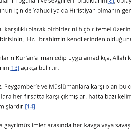
llah’ın oğulları ve sevgilileri” olduklarını
[8]
, dola
unun için de Yahudi ya da Hıristiyan olmanın ger
n, karşılıklı olarak birbirlerini hiçbir temel üz
irisinin, Hz. İbrahim’in kendilerinden olduğunu
nların Kur’an’a iman edip uygulamadıkça, Allah k
rını
[13]
açıkça belirtir.
Hz. Peygamber’e ve Müslümanlara karşı olan bu
a her fırsatta karşı çıkmışlar, hatta bazı keli
ışlardır.
[14]
 gayrimüslimler arasında her kavga veya savaş 