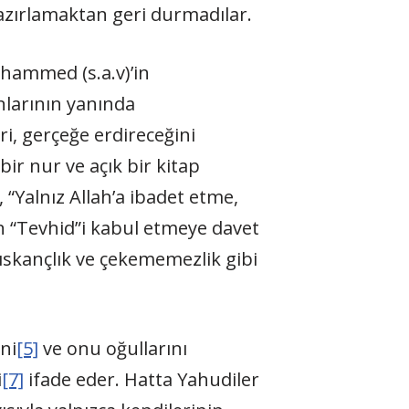
azırlamaktan geri durmadılar.
uhammed (s.a.v)’in
anlarının yanında
, gerçeğe erdireceğini
ir nur ve açık bir kitap
ı, “Yalnız Allah’a ibadet etme,
 “Tevhid”i kabul etmeye davet
kıskançlık ve çekememezlik gibi
ni
[5]
ve onu oğullarını
i
[7]
ifade eder. Hatta Yahudiler