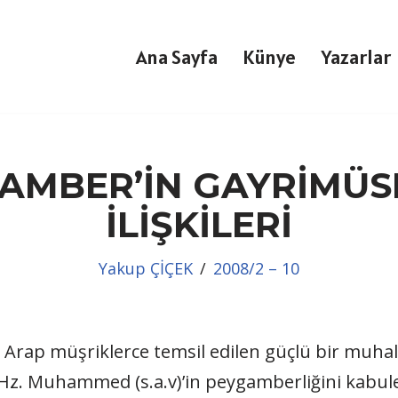
Ana Sayfa
Künye
Yazarlar
GAMBER’İN GAYRİMÜS
İLİŞKİLERİ
Yakup ÇİÇEK
2008/2 – 10
Arap müşriklerce temsil edilen güçlü bir muhale
z. Muhammed (s.a.v)’in peygamberliğini kabule