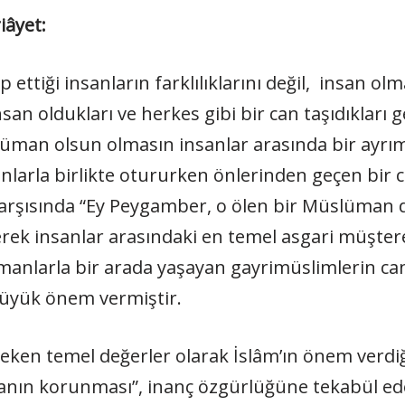
iâyet:
ttiği insanların farklılıklarını değil, insan olma
insan oldukları ve herkes gibi bir can taşıdıkları
man olsun olmasın insanlar arasında bir ayrım
larla birlikte otururken önlerinden geçen bir
rşısında “Ey Peygamber, o ölen bir Müslüman de
rek insanlar arasındaki en temel asgari müştere
nlarla bir arada yaşayan gayrimüslimlerin can, 
büyük önem vermiştir.
eken temel değerler olarak İslâm’ın önem verdiğ
canın korunması”, inanç özgürlüğüne tekabül ed