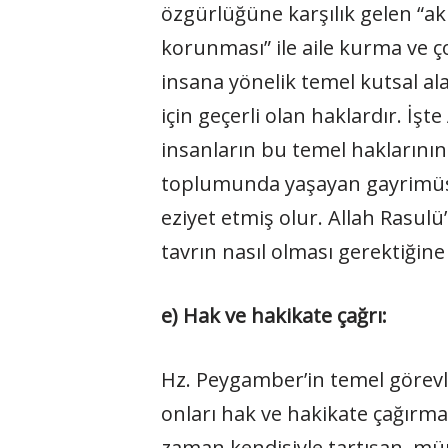
özgürlüğüne karşılık gelen “a
korunması” ile aile kurma ve 
insana yönelik temel kutsal al
için geçerli olan haklardır. İ
insanların bu temel haklarını
toplumunda yaşayan gayrimüslim
eziyet etmiş olur. Allah Rasulü’
tavrın nasıl olması gerektiğine 
e) Hak ve hakikate çağrı:
Hz. Peygamber’in temel görevle
onları hak ve hakikate çağırma
zaman kendisiyle tartışan, mü