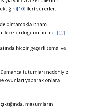
yısıyla yalnızca kendilerinin
ektiğini
[10]
ileri sürerler.
erinde olmamakla itham
 ileri sürdüğünü anlatır.
[12]
atında hiçbir geçerli temel ve
 düşmanca tutumları nedeniyle
me oyunları yaparak onlara
çıktığında, masumların