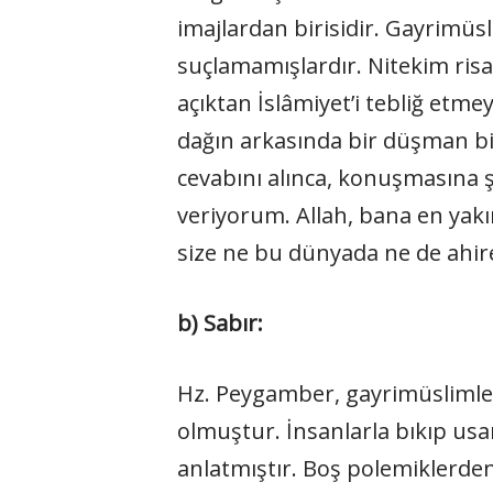
imajlardan birisidir. Gayrimüsl
suçlamamışlardır. Nitekim risa
açıktan İslâmiyet’i tebliğ etmey
dağın arkasında bir düşman birl
cevabını alınca, konuşmasına ş
veriyorum. Allah, bana en yak
size ne bu dünyada ne de ahir
b) Sabır:
Hz. Peygamber, gayrimüslimler
olmuştur. İnsanlarla bıkıp us
anlatmıştır. Boş polemiklerden