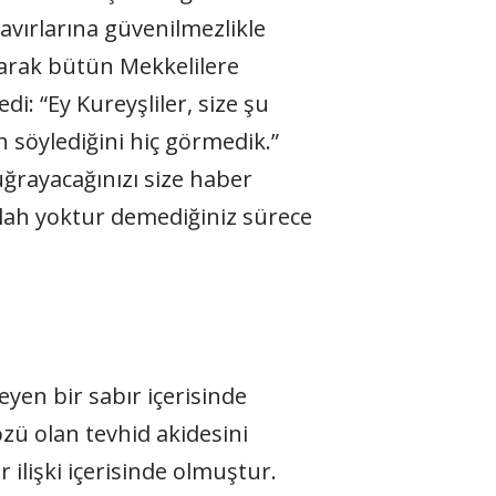
tavırlarına güvenilmezlikle
karak bütün Mekkelilere
di: “Ey Kureyşliler, size şu
n söylediğini hiç görmedik.”
ğrayacağınızı size haber
ilah yoktur demediğiniz sürece
en bir sabır içerisinde
zü olan tevhid akidesini
ilişki içerisinde olmuştur.