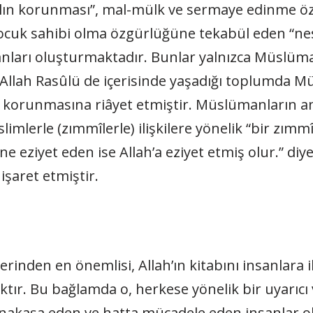
klın korunması”, mal-mülk ve sermaye edinme öz
çocuk sahibi olma özgürlüğüne tekabül eden “ne
anları oluşturmaktadır. Bunlar yalnızca Müslüma
şte Allah Rasûlü de içerisinde yaşadığı toplumda
n korunmasına riâyet etmiştir. Müslümanların an
lerle (zımmîlerle) ilişkilere yönelik “bir zımmî
ne eziyet eden ise Allah’a eziyet etmiş olur.” diy
işaret etmiştir.
rinden en önemlisi, Allah’ın kitabını insanlara 
ktır. Bu bağlamda o, herkese yönelik bir uyarıcı
nakaşa eden ve hatta mücadele eden insanlar ol