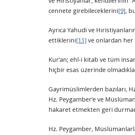
ve Hıristiyanlar, kendilerinin “A
cennete girebileceklerini
[9]
, b
Ayrıca Yahudi ve Hıristiyanları
ettiklerini
[11]
ve onlardan her b
Kur’an; ehl-i kitab ve tüm insa
hiçbir esas üzerinde olmadıkla
Gayrimüslimlerden bazıları, 
Hz. Peygamber’e ve Müslümanlar
hakaret etmekten geri durmam
Hz. Peygamber, Müslümanlarla