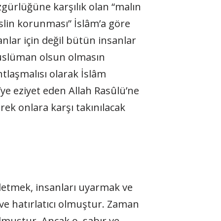
gürlüğüne karşılık olan “malın
slin korunması” İslâm’a göre
nlar için değil bütün insanlar
 Müslüman olsun olmasın
tlaşmalısı olarak İslâm
ye eziyet eden Allah Rasûlü’ne
erek onlara karşı takınılacak
iletmek, insanları uyarmak ve
 ve hatırlatıcı olmuştur. Zaman
muştur. Ancak o, sabır ve