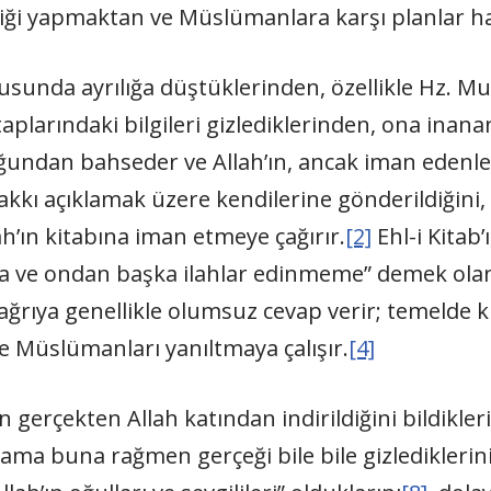
rliği yapmaktan ve Müslümanlara karşı planlar h
nusunda ayrılığa düştüklerinden, özellikle Hz. M
itaplarındaki bilgileri gizlediklerinden, ona inan
ndan bahseder ve Allah’ın, ancak iman edenleri
kkı açıklamak üzere kendilerine gönderildiğini, b
llah’ın kitabına iman etmeye çağırır.
[2]
Ehl-i Kitab’
a ve ondan başka ilahlar edinmeme” demek olan
ağrıya genellikle olumsuz cevap verir; temelde 
ve Müslümanları yanıltmaya çalışır.
[4]
n gerçekten Allah katından indirildiğini bildikleri
 ama buna rağmen gerçeği bile bile gizlediklerin