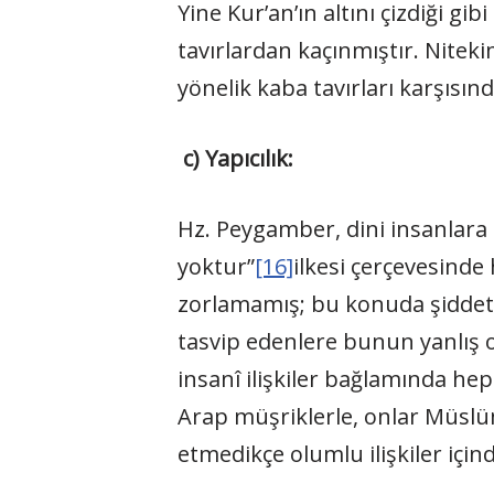
Yine Kur’an’ın altını çizdiği gi
tavırlardan kaçınmıştır. Nitek
yönelik kaba tavırları karşısınd
c) Yapıcılık:
Hz. Peygamber, dini insanlara 
yoktur”
[16]
ilkesi çerçevesinde
zorlamamış; bu konuda şiddet
tasvip edenlere bunun yanlış 
insanî ilişkiler bağlamında he
Arap müşriklerle, onlar Müsl
etmedikçe olumlu ilişkiler içi