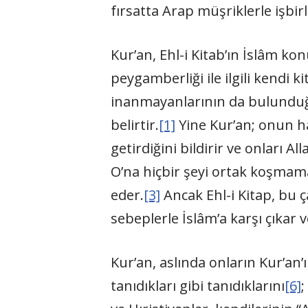
fırsatta Arap müşriklerle işbi
Kur’an, Ehl-i Kitab’ın İslâm ko
peygamberliği ile ilgili kendi k
inanmayanlarının da bulunduğu
belirtir.
[1]
Yine Kur’an; onun ha
getirdiğini bildirir ve onları A
O’na hiçbir şeyi ortak koşmam
eder.
[3]
Ancak Ehl-i Kitap, bu ç
sebeplerle İslâm’a karşı çıkar 
Kur’an, aslında onların Kur’an’ı
tanıdıkları gibi tanıdıklarını
[6]
;