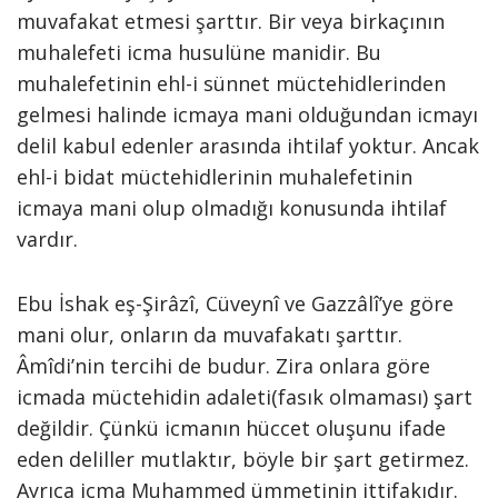
muvafakat etmesi şarttır. Bir veya birkaçının
muhalefeti icma husulüne manidir. Bu
muhalefetinin ehl-i sünnet müctehidlerinden
gelmesi halinde icmaya mani olduğundan icmayı
delil kabul edenler arasında ihtilaf yoktur. Ancak
ehl-i bidat müctehidlerinin muhalefetinin
icmaya mani olup olmadığı konusunda ihtilaf
vardır.
Ebu İshak eş-Şirâzî, Cüveynî ve Gazzâlî’ye göre
mani olur, onların da muvafakatı şarttır.
Âmîdi’nin tercihi de budur. Zira onlara göre
icmada müctehidin adaleti(fasık olmaması) şart
değildir. Çünkü icmanın hüccet oluşunu ifade
eden deliller mutlaktır, böyle bir şart getirmez.
Ayrıca icma Muhammed ümmetinin ittifakıdır.