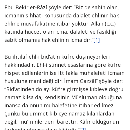
Ebu Bekir er-Râzî şöyle der: “Biz de sahih olan,
icmanın sıhhati konusunda dalalet ehlinin hak
ehline muvafakatine itibar yoktur. Allah (c.c.)
katında hüccet olan icma, dalaleti ve fasıklığı
sabit olmamış hak ehlinin icmaıdır.”
[1]
Bu ihtilaf ehl-i bid’atin küfre düşmeyenleri
hakkındadır. Ehl-i sünnet esaslarına göre küfre
nispet edilenlerin ise ittifakla muhalefeti icmaın
husulüne mani değildir. İmam Gazzâlî şöyle der:
“Bid’atinden dolayı küfre girmişse kıbleye doğru
namaz kılsa da, kendisinin Müslüman olduğuna
inansa da onun muhalefetine itibar edilmez.
Çünkü bu ümmet kıbleye namaz kılanlardan
değil, mü’minlerden ibarettir. Kâfir olduğunun
farkında olmasa da o kâfirdir.”
[2]