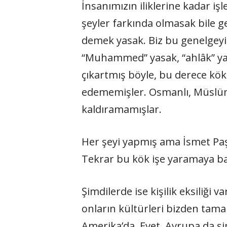
İnsanımızın iliklerine kadar iş
şeyler farkında olmasak bile g
demek yasak. Biz bu genelgeyi 
“Muhammed” yasak, “ahlâk” yasa
çıkartmış böyle, bu derece kö
edememişler. Osmanlı, Müslüm
kaldıramamışlar.
Her şeyi yapmış ama İsmet Paşa
Tekrar bu kök işe yaramaya ba
Şimdilerde ise kişilik eksiliği 
onların kültürleri bizden tama
Amerika’da. Evet, Avrupa da şim