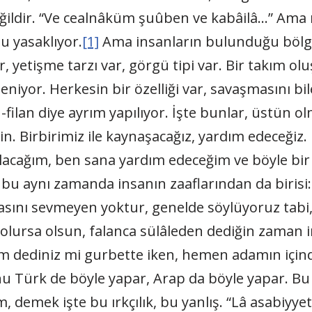
değildir. “Ve cealnâküm şuûben ve kabâilâ…” Ama 
u yasaklıyor.
[1]
Ama insanların bulunduğu bölg
, yetişme tarzı var, görgü tipi var. Bir takım olu
niyor. Herkesin bir özelliği var, savaşmasını bilen
-filan diye ayrım yapılıyor. İşte bunlar, üstün ol
in. Birbirimiz ile kaynaşacağız, yardım edeceği
acağım, ben sana yardım edeceğim ve böyle bir 
bu aynı zamanda insanın zaaflarından da birisi: 
sını sevmeyen yoktur, genelde söylüyoruz tabi, 
olursa olsun, falanca sülâleden dediğin zaman i
im dediniz mi gurbette iken, hemen adamın için
ürk de böyle yapar, Arap da böyle yapar. Bu yan
emek işte bu ırkçılık, bu yanlış. “Lâ asabiyyete f