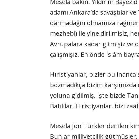
Mesela bakın, Yıldırım Bayezid
adamı Ankara’da savaştılar ve 
darmadağın olmamıza rağmen halk
mezhebi) ile yine dirilmişiz, 
Avrupalara kadar gitmişiz ve 
çalışmışız. En önde İslâm bay
Hıristiyanlar, bizler bu inanc
bozmadıkça bizim karşımızda 
yoluna gidilmiş. İşte bizde Ta
Batılılar, Hıristiyanlar, bizi z
Mesela Jön Türkler denilen kim
Bunlar milliyetçilik gütmüşler.