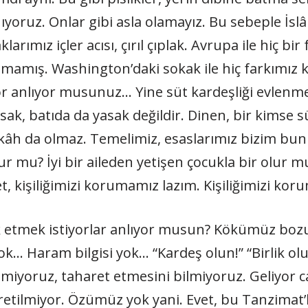
nıyoruz. Onlar gibi asla olamayız. Bu sebeple İslâ
rımız içler acısı, çırıl çıplak. Avrupa ile hiç bir 
lmamış. Washington’daki sokak ile hiç farkımız k
yor anlıyor musunuz… Yine süt kardeşliği evlenm
sak, batıda da yasak değildir. Dinen, bir kimse 
nikâh da olmaz. Temelimiz, esaslarımız bizim bun
 mu? İyi bir aileden yetişen çocukla bir olur mu
t, kişiliğimizi korumamız lazım. Kişiliğimizi kor
ok etmek istiyorlar anlıyor musun? Kökümüz bozuld
yok… Haram bilgisi yok… “Kardeş olun!” “Birlik ol
miyoruz, taharet etmesini bilmiyoruz. Geliyor
etilmiyor. Özümüz yok yani. Evet, bu Tanzimat’la