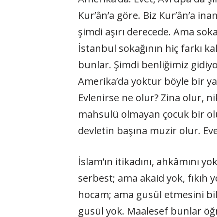
Kur’ân’a göre. Biz Kur’ân’a ina
şimdi aşırı derecede. Ama sokakla
İstanbul sokağının hiç farkı ka
bunlar. Şimdi benliğimiz gidi
Amerika’da yoktur böyle bir ya
Evlenirse ne olur? Zina olur, 
mahsulü olmayan çocuk bir olur
devletin başına muzir olur. Eve
İslam’ın itikadını, ahkâmını y
serbest; ama akaid yok, fıkıh 
hocam; ama gusül etmesini bil
gusül yok. Maalesef bunlar öğr