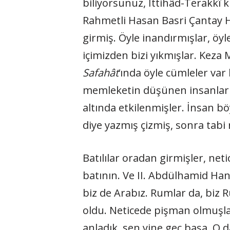
biliyorsunuz, İttihâd-Terakkî k
Rahmetli Hasan Basri Çantay H
girmiş. Öyle inandırmışlar, öyle
içimizden bizi yıkmışlar. Keza
Safahât
‘ında öyle cümleler va
memleketin düşünen insanları, b
altında etkilenmişler. İnsan bö
diye yazmış çizmiş, sonra tabi
Batılılar oradan girmişler, net
batının. Ve II. Abdülhamid Han’
biz de Arabız. Rumlar da, biz 
oldu. Neticede pişman olmuşlar
anladık, sen yine geç başa. O