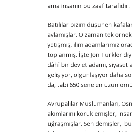
ama insanın bu zaaf tarafıdır.
Batılılar bizim düşünen kafala
avlamışlar. O zaman tek örnek
yetişmiş, ilim adamlarımız ora
toplanmış. İşte Jön Türkler d
dâhî bir devlet adamı, siyaset 
gelişiyor, olgunlaşıyor daha so
da, tabi 650 sene en uzun ömürl
Avrupalılar Müslümanları, Osman
akımlarını körüklemişler, insa
uğraşmışlar. Sen demişler, bu