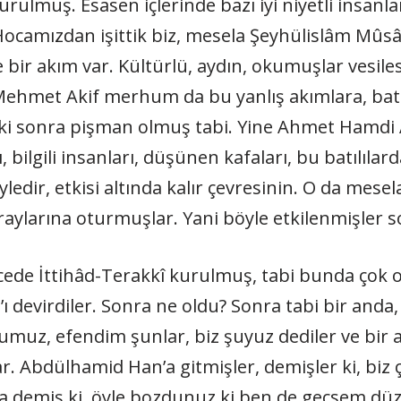
urulmuş. Esasen içlerinde bazı iyi niyetli insanla
ocamızdan işittik biz, mesela Şeyhülislâm Mûs
 bir akım var. Kültürlü, aydın, okumuşlar vesiles
 Mehmet Akif merhum da bu yanlış akımlara, batıl
r ki sonra pişman olmuş tabi. Yine Ahmet Hamd
ilgili insanları, düşünen kafaları, bu batılılarda
yledir, etkisi altında kalır çevresinin. O da mes
 raylarına oturmuşlar. Yani böyle etkilenmişler 
icede İttihâd-Terakkî kurulmuş, tabi bunda çok o
ı devirdiler. Sonra ne oldu? Sonra tabi bir anda, 
Rumuz, efendim şunlar, biz şuyuz dediler ve bir
. Abdülhamid Han’a gitmişler, demişler ki, biz ço
 da demiş ki, öyle bozdunuz ki ben de geçsem d