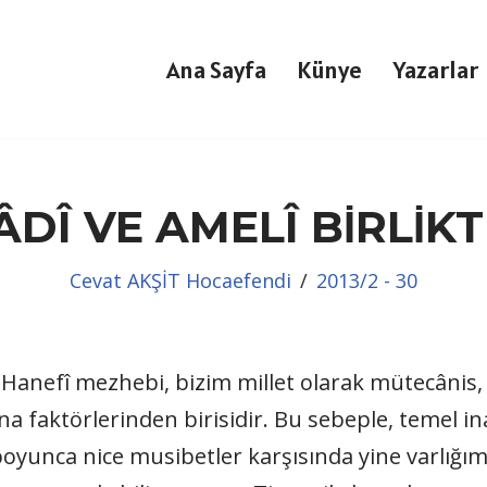
Ana Sayfa
Künye
Yazarlar
KÂDÎ VE AMELÎ BİRLİK
Cevat AKŞİT Hocaefendi
2013/2 - 30
e Hanefî mezhebi, bizim millet olarak mütecânis
a faktörlerinden birisidir. Bu sebeple, temel ina
oyunca nice musibetler karşısında yine varlığımı