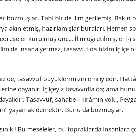
işler bozmuşlar. Tabi bir de ilim gerilemiş. Bakın
u’ya akın etmiş, hazırlamışlar buraları. Hemen 
dreseler kurulmuş önce. İlim öğretilmiş, ehl-i s
z ilim de insana yetmez, tasavvuf da bizim iç içe
iz de, tasavvuf büyüklerimizin emriyledir. Hattâ
lerine dayanır. İç içeyiz tasavvufla da; ama bun
 dayalıdır. Tasavvuf, sahabe-i kirâmın yolu, Pey
ân’ı yaşamak demektir. Bunu da bozmuşlar.
sın ki! Bu meseleler, bu topraklarda insanlara ço