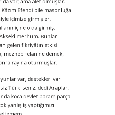
r da var; ama alet olmuşlar.
â Kâzım Efendi bile masonluğa
iyle içimize girmişler,
ların içine o da girmiş.
i Aksekî merhum. Bunlar
n gelen fikriyâtın etkisi
ela, mezhep felan ne demek,
sonra rayına oturmuşlar.
yunlar var, destekleri var
siz Türk iseniz, dedi Araplar,
 anda koca devlet param parça
k yanlış iş yaptığımızı
üzeltemem.