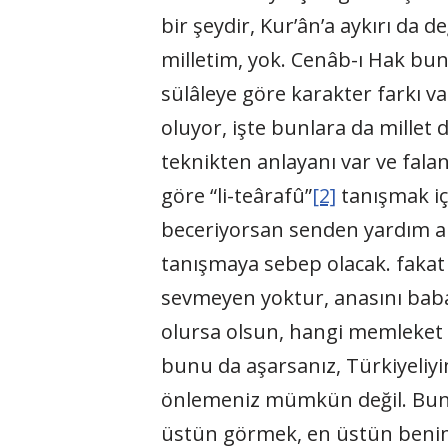
bir şeydir, Kur’ân’a aykırı da 
milletim, yok. Cenâb-ı Hak bun
sülâleye göre karakter farkı var
oluyor, işte bunlara da millet de
teknikten anlayanı var ve falan
göre “li-teârafû”
[2]
tanışmak iç
beceriyorsan senden yardım al
tanışmaya sebep olacak. fakat 
sevmeyen yoktur, anasını baba
olursa olsun, hangi memleket 
bunu da aşarsanız, Türkiyeliy
önlemeniz mümkün değil. Bunu T
üstün görmek, en üstün benim, d