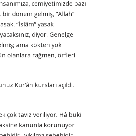
 insanımıza, cemiyetimizde bazı
 bir dönem gelmiş, “Allah”
asak, “İslâm” yasak
yacaksınız, diyor. Genelge
elmiş; ama kökten yok
 olanlara rağmen, örfleri
uz Kur’ân kursları açıldı.
ek çok taviz veriliyor. Hâlbuki
or aksine kanunla korunuyor
ebebidir, yıkılma sebebidir