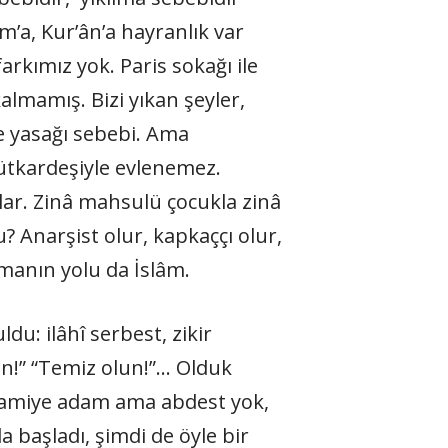
m’a, Kur’ân’a hayranlık var
farkımız yok. Paris sokağı ile
almamış. Bizi yıkan şeyler,
e yasağı sebebi. Ama
sütkardeşiyle evlenemez.
lar. Zinâ mahsulü çocukla zinâ
? Anarşist olur, kapkaççı olur,
umanın yolu da İslâm.
u: ilâhî serbest, zikir
un!” “Temiz olun!”… Olduk
 camiye adam ama abdest yok,
 başladı, şimdi de öyle bir