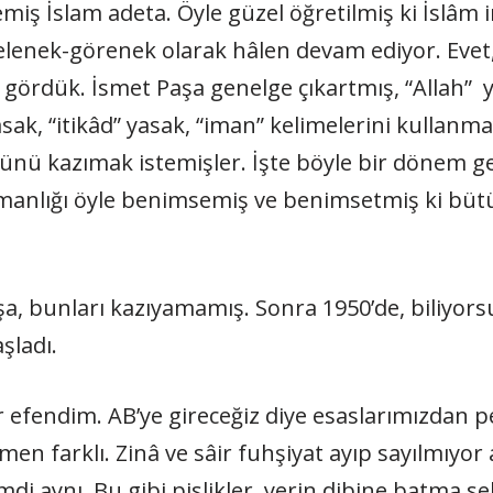
lemiş İslam adeta. Öyle güzel öğretilmiş ki İslâm
elenek-görenek olarak hâlen devam ediyor. Evet,
gördük. İsmet Paşa genelge çıkartmış, “Allah” y
k, “itikâd” yasak, “iman” kelimelerini kullanma
künü kazımak istemişler. İşte böyle bir dönem g
anlığı öyle benimsemiş ve benimsetmiş ki bütün
, bunları kazıyamamış. Sonra 1950’de, biliyorsun
şladı.
var efendim. AB’ye gireceğiz diye esaslarımızdan p
men farklı. Zinâ ve sâir fuhşiyat ayıp sayılmıy
di aynı. Bu gibi pislikler, yerin dibine batma s