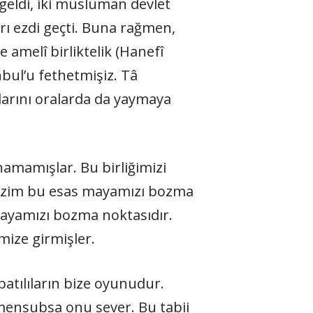
geldi, iki müslüman devlet
rı ezdi geçti. Buna rağmen,
 amelî birliktelik (Hanefî
bul’u fethetmişiz. Tâ
larını oralarda da yaymaya
amamışlar. Bu birliğimizi
bizim bu esas mayamızı bozma
mayamızı bozma noktasıdır.
imize girmişler.
atılıların bize oyunudur.
e mensubsa onu sever. Bu tabii