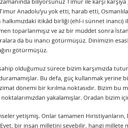
 zamanında biliyorsunuz Timur ile karşı karşıya 
Timur Anadolu’yu yok etti, harab etti, Osmanlıla
ımızdaki itikâd birliği (ehl-i sünnet inancı) ile
hemen toparlanmışız ve az bir müddet sonra İstan
oralara da bu inancı götürmüşüz. Dinimizin esas
rağını götürmüşüz.
a sahip olduğumuz sürece bizim karşımızda tutun
duramamışlar. Bu defa, güç kullanmak yerine 
nzimat dönemi bir kırılma noktasıdır. Bizim bu 
aaf noktalarımızdan yakalamışlar. Oradan bizim iç
seler yetişmiş. Onlar tamamen Hıristiyanların, b
 Evet, bir insan milletini sevebilir, hangi millet