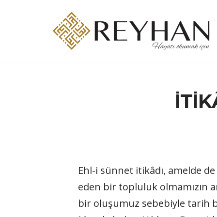
İçeriğe
geç
İTİ
Ehl-i sünnet itikâdı, amelde d
eden bir topluluk olmamızın an
bir oluşumuz sebebiyle tarih b