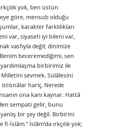
ırkçılık yok, ben üstün
eye göre, mensub olduğu
şumlar, karakter farklılıkları
i var, siyaseti iyi bileni var,
mak vasfıyla değil; dinimize
z. Benim beceremediğimi, sen
yardımlaşma birbirimiz ile
Milletini sevmek. Sülâlesini
istisnâlar hariç. Nerede
nsanın ona kanı kaynar. Hattâ
den sempati gelir, bunu
lış bir şey değil. Birbirini
i-İslâm.” İslâm’da ırkçılık yok;