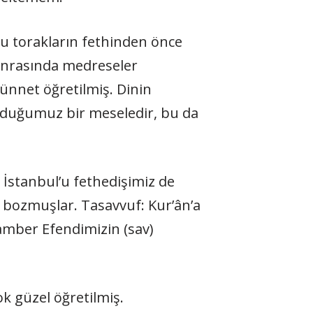
 bu torakların fethinden önce
sonrasında medreseler
ünnet öğretilmiş. Dinin
 olduğumuz bir meseledir, bu da
 İstanbul’u fethedişimiz de
u bozmuşlar. Tasavvuf: Kur’ân’a
gamber Efendimizin (sav)
k güzel öğretilmiş.