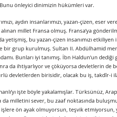
 Bunu önleyici dinimizin hükümleri var.
rımızı, aydın insanlarımızı, yazan-çizen, eser ve
 alınan millet Fransa olmuş. Fransa’ya gönderil
da yetişmiş, bu yazan-çizen insanımızı etkiliyen
iye bir grup kurulmuş. Sultan II. Abdülhamid me
adamı. Bunları iyi tanımış. İbn Haldun’un dediği 
nra da ihtiyarlıyor ve çöküyorsa devletlerin de b
ü devletlerden birisidir, olacak bu iş, takdîr-i i
lı’yı işte böyle yakalamışlar. Türksünüz, Arapsın
n da milletini sever, bu zaaf noktasında buluşm
 işlere ön ayak olmuyorsun, teşvik etmiyorsun