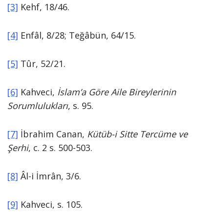
[3]
Kehf, 18/46.
[4]
Enfâl, 8/28; Teğâbün, 64/15.
[5]
Tûr, 52/21.
[6]
Kahveci,
İslam’a Göre Aile Bireylerinin
Sorumlulukları
, s. 95.
[7]
İbrahim Canan,
Kütüb-i Sitte Tercüme ve
Şerhi
, c. 2 s. 500-503.
[8]
Âl-i İmrân, 3/6.
[9]
Kahveci, s. 105.