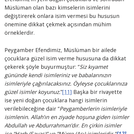
Müslüman olan bazı kimselerin isimlerini
değiştirerek onlara isim vermesi bu hususun
önemine dikkat çekmek açısından mühim
örneklerdir.
Peygamber Efendimiz, Müslüman bir ailede
çocuklara güzel isim verme hususuna da dikkat
çekerek şöyle buyurmuştur: “
Siz kıyamet
gününde kendi isimleriniz ve babalarınızın
isimleriyle çağırılacaksınız. Öyleyse çocuklarınıza
güzel isimler koyunuz.
”
[11]
Başka bir rivayette
ise yeni doğan çocuklara hangi isimlerin
verilebileceğine dair “
Peygamberlerin isimleriyle
isimlenin. Allah’ın en ziyade hoşuna giden isimler
Abdullah ve Abdurrahman’dır
.
En çirkin isimler
ise “Harb (Savaş)” ve ”Mürre (Acı) isimleridir.”
[12]