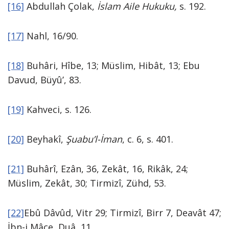
[16]
Abdullah Çolak,
İslam Aile Hukuku,
s. 192.
[17]
Nahl, 16/90.
[18]
Buhâri, Hîbe, 13; Müslim, Hibât, 13; Ebu
Davud, Büyû’, 83.
[19]
Kahveci, s. 126.
[20]
Beyhakî,
Şuabu’l-İman
, c. 6, s. 401.
[21]
Buhârî, Ezân, 36, Zekât, 16, Rikâk, 24;
Müslim, Zekât, 30; Tirmizî, Zühd, 53.
[22]
Ebû Dâvûd, Vitr 29; Tirmizî, Birr 7, Deavât 47;
İbn-i Mâce, Duâ, 11.