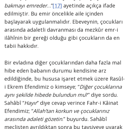
bakmayı emreder
…”
[17]
ayetinde açıkça ifade
edilmiştir. Bu emir öncelikle aile içinden
başlayarak uygulanmalıdır. Ebeveynin, çocukları
arasında adaletli davranması da mezkûr emr-i
ilâhînin bir gereği olduğu gibi çocukların da en
tabii hakkıdır.
Bir evladına diğer çocuklarından daha fazla mal
hibe eden babanın durumu kendisine arz
edildiğinde, bu hususa işaret etmek üzere Rasûl-
i Ekrem Efendimiz o kimseye; “
Diğer çocuklarına
aynı şekilde hibede bulundun mu
?” diye sordu.
Sahâbî “
Hayır
” diye cevap verince Fahr-i Kâinat
Efendimiz; “
Allah’tan korkun ve çocuklarınız
arasında adaleti gözetin
.” buyurdu. Sahâbî
meclisten ayrıldıktan sonra bu tavsiyeye uyarak