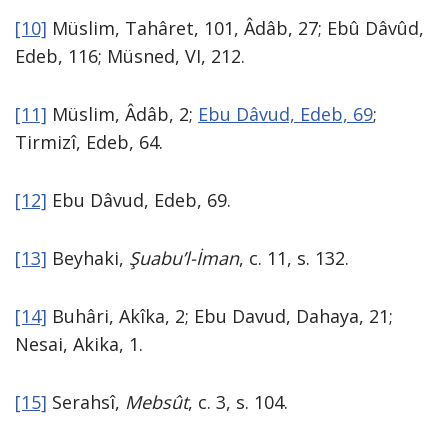
[10]
Müslim, Tahâret, 101, Âdâb, 27; Ebû Dâvûd,
Edeb, 116; Müsned, VI, 212.
[11]
Müslim, Âdâb, 2;
Ebu Dâvud, Edeb, 69
;
Tirmizî, Edeb, 64.
[12]
Ebu Dâvud, Edeb, 69.
[13]
Beyhaki,
Şuabu’l-İman
, c. 11, s. 132.
[14]
Buhâri, Akîka, 2; Ebu Davud, Dahaya, 21;
Nesai, Akika, 1.
[15]
Serahsî,
Mebsût
, c. 3, s. 104.