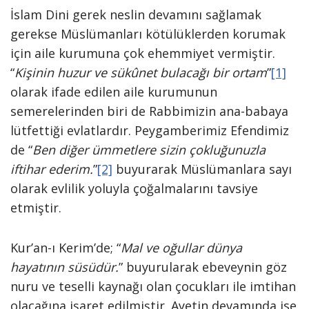
İslam Dini gerek neslin devamını sağlamak
gerekse Müslümanları kötülüklerden korumak
için aile kurumuna çok ehemmiyet vermiştir.
“
Kişinin huzur ve sükûnet bulacağı bir ortam
”
[1]
olarak ifade edilen aile kurumunun
semerelerinden biri de Rabbimizin ana-babaya
lütfettiği evlatlardır. Peygamberimiz Efendimiz
de “
Ben diğer ümmetlere sizin çokluğunuzla
iftihar ederim.
”
[2]
buyurarak Müslümanlara sayı
olarak evlilik yoluyla çoğalmalarını tavsiye
etmiştir.
Kur’an-ı Kerim’de; “
Mal ve oğullar dünya
hayatının süsüdür.
” buyurularak ebeveynin göz
nuru ve teselli kaynağı olan çocukları ile imtihan
olacağına işaret edilmiştir. Ayetin devamında ise