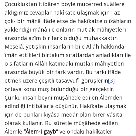
Çocukluktan itibâren böyle mücerred suâllere
aldığımız cevaplar hakîkate ulaşmak için –az
çok- bir mânâ ifâde etse de hakîkatte o îzâhların
yüklendiği mânâ ile onların mutlak mâhiyetleri
arasında azîm bir fark olduğu muhakkaktır.
Meselâ, yetişkin insanların bile Allâh hakkında
îmân ettikleri birtakım sıfatlardan anladıkları ile
o sıfatların Allâh katındaki mutlak mâhiyetleri
arasında büyük bir fark vardır. Bu farkı ifâde
etmek üzere çeşitli tasavvufî görüşlerin
[3]
ortaya konulmuş bulunduğu bir gerçektir.
Çünkü insan beyni müşâhede edilen Âlemden
edindiği intibâlarla düşünür. Hakîkate ulaşmak
için de bunları kıyâsa medâr olan birer vâsıta
olarak kullanır. Bu sûretle müşâhede edilen
Âlemle
“Âlem-i gayb”
ve ondaki hakîkatler