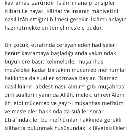
kavraması zarûrîdir. İslâm’ın ana prensipleri
itibarı ile hayat, Kâinat ve insanın mâhiyetini
nasıl îzâh ettiğini bilmesi gerekir. İslâm’ı anlayıp
hazmetmekte en temel mes’ele budur.
Bir çocuk, etrafında cereyan eden hâdiseleri
henüz kavramaya başladığı anda yakınındaki
büyüklere basit kelimelerle, müşahhas
mes’eleler kadar birtakım mücerred mefhumlar
hakkında da sualler sormaya başlar. “Namaz
nasıl kılınır, abdest nasıl alınır?” gibi muşahhas
dînî suallerin yanında Allâh, melek, uhrevî Âlem..
ilh. gibi mücerred ve gayr-i müşahhas mefhûm
ve mes’eleler hakkında da suâller sorar.
Etrâfındakiler bu mefhûmlar hakkında gerekli
izâhatta bulunmak husûsundaki kifâyetsizlikleri