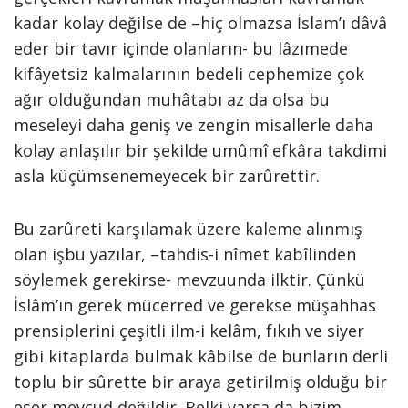
kadar kolay değilse de –hiç olmazsa İslam’ı dâvâ
eder bir tavır içinde olanların- bu lâzımede
kifâyetsiz kalmalarının bedeli cephemize çok
ağır olduğundan muhâtabı az da olsa bu
meseleyi daha geniş ve zengin misallerle daha
kolay anlaşılır bir şekilde umûmî efkâra takdimi
asla küçümsenemeyecek bir zarûrettir.
Bu zarûreti karşılamak üzere kaleme alınmış
olan işbu yazılar, –tahdis-i nîmet kabîlinden
söylemek gerekirse- mevzuunda ilktir. Çünkü
İslâm’ın gerek mücerred ve gerekse müşahhas
prensiplerini çeşitli ilm-i kelâm, fıkıh ve siyer
gibi kitaplarda bulmak kâbilse de bunların derli
toplu bir sûrette bir araya getirilmiş olduğu bir
eser mevcud değildir. Belki varsa da bizim