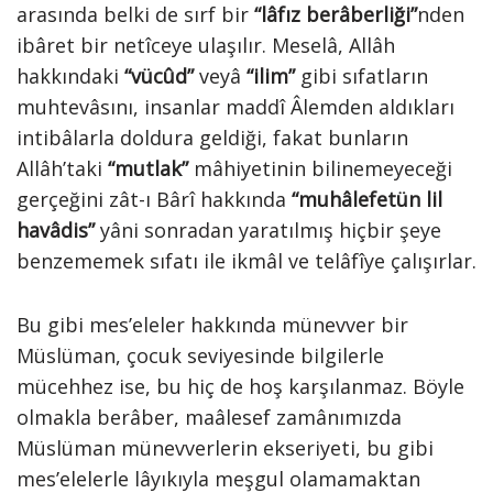
arasında belki de sırf bir
“lâfız berâberliği”
nden
ibâret bir netîceye ulaşılır. Meselâ, Allâh
hakkındaki
“vücûd”
veyâ
“ilim”
gibi sıfatların
muhtevâsını, insanlar maddî Âlemden aldıkları
intibâlarla doldura geldiği, fakat bunların
Allâh’taki
“mutlak”
mâhiyetinin bilinemeyeceği
gerçeğini zât-ı Bârî hakkında
“muhâlefetün lil
havâdis”
yâni sonradan yaratılmış hiçbir şeye
benzememek sıfatı ile ikmâl ve telâfîye çalışırlar.
Bu gibi mes’eleler hakkında münevver bir
Müslüman, çocuk seviyesinde bilgilerle
mücehhez ise, bu hiç de hoş karşılanmaz. Böyle
olmakla berâber, maâlesef zamânımızda
Müslüman münevverlerin ekseriyeti, bu gibi
mes’elelerle lâyıkıyla meşgul olamamaktan