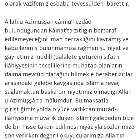
olarak vazîfemiz esbaba tevessülden ibarettir.
Allah-u Azîmüşşan câmiü’l-ezdâd
bulunduğundan Kâinat’ta zıtlığın bertaraf
edilemeyeceğini iman berraklığını kavramış ve
kabullenmiş bulunmamıza rağmen şu niyet ve
gayretimiz mudill (dalâlete götüren) sıfat-ı
ilâhiyyesinin tecellilerine muhatab olanların
daima mevcûd olacağını bilmekle beraber zıtlar
arasındaki galebe kavgasında İslâm’a revaç
sağlamaktan başka bir niyetimiz olmadığı Allah-
u Azimüşşân’a mâlumdur. Bu maksatla
giriştiğimiz yolda o yüce varlıktan murâd-ı
ilâhîyesine muvâfık düşen İslâmî galebeden bize
de bir hisse takdir edilmesi niyâzıyla sözlerimize
son verirken değerli okuyucularımıza Allah’ın