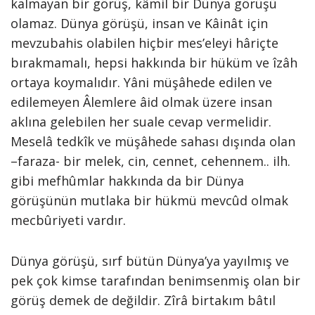
kalmayan bir görüş, kâmil bir Dünya görüşü
olamaz. Dünya görüşü, insan ve Kâinât için
mevzubahis olabilen hiçbir mes’eleyi hâriçte
bırakmamalı, hepsi hakkında bir hüküm ve îzâh
ortaya koymalıdır. Yâni müşâhede edilen ve
edilemeyen Âlemlere âid olmak üzere insan
aklına gelebilen her suale cevap vermelidir.
Meselâ tedkîk ve müşâhede sahası dışında olan
–faraza- bir melek, cin, cennet, cehennem.. ilh.
gibi mefhûmlar hakkında da bir Dünya
görüşünün mutlaka bir hükmü mevcûd olmak
mecbûriyeti vardır.
Dünya görüşü, sırf bütün Dünya’ya yayılmış ve
pek çok kimse tarafından benimsenmiş olan bir
görüş demek de değildir. Zîrâ birtakım bâtıl