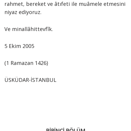
rahmet, bereket ve âtıfeti ile muâmele etmesini
niyaz ediyoruz.
Ve minallâhittevfîk.
5 Ekim 2005
(1 Ramazan 1426)
ÜSKÜDAR-İSTANBUL
BİRİNCİ BÖLÜM