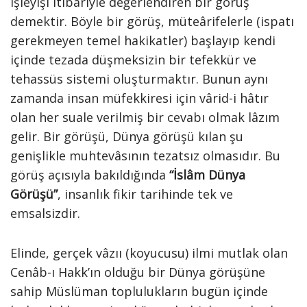
işleyişi itibariyle değerlendiren bir görüş
demektir. Böyle bir görüş, müteârifelerle (ispatı
gerekmeyen temel hakikatler) başlayıp kendi
içinde tezada düşmeksizin bir tefekkür ve
tehassüs sistemi oluşturmaktır. Bunun aynı
zamanda insan müfekkiresi için vârid-i hâtır
olan her suale verilmiş bir cevabı olmak lâzım
gelir. Bir görüşü, Dünya görüşü kılan şu
genişlikle muhtevâsının tezatsız olmasıdır. Bu
görüş açısıyla bakıldığında
“İslâm Dünya
Görüşü”
, insanlık fikir tarihinde tek ve
emsalsizdir.
Elinde, gerçek vâzıı (koyucusu) ilmi mutlak olan
Cenâb-ı Hakk’ın olduğu bir Dünya görüşüne
sahip Müslüman toplulukların bugün içinde