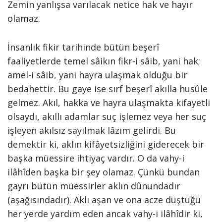
Zemin yanlışsa varılacak netice hak ve hayır
olamaz.
İnsanlık fikir tarihinde bütün beşerî
faaliyetlerde temel sâikın fikr-i sâib, yani hak;
amel-i sâib, yani hayra ulaşmak olduğu bir
bedahettir. Bu gaye ise sırf beşerî akılla husûle
gelmez. Akıl, hakka ve hayra ulaşmakta kifayetli
olsaydı, akıllı adamlar suç işlemez veya her suç
işleyen akılsız sayılmak lâzım gelirdi. Bu
demektir ki, aklın kifâyetsizliğini giderecek bir
başka müessire ihtiyaç vardır. O da vahy-i
ilâhîden başka bir şey olamaz. Çünkü bundan
gayrı bütün müessirler aklın dûnundadır
(aşağısındadır). Aklı aşan ve ona acze düştüğü
her yerde yardım eden ancak vahy-i ilâhîdir ki,