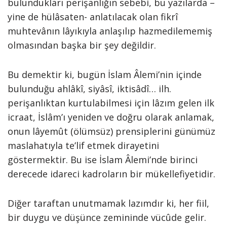
bulundukları perişanlığın sebebi, bu yazılarda –
yine de hülâsaten- anlatılacak olan fikrî
muhtevânın lâyıkıyla anlaşılıp hazmedilememiş
olmasından başka bir şey değildir.
Bu demektir ki, bugün İslam Âlemi’nin içinde
bulunduğu ahlâkî, siyâsî, iktisâdî… ilh.
perişanlıktan kurtulabilmesi için lâzım gelen ilk
icraat, İslâm’ı yeniden ve doğru olarak anlamak,
onun lâyemût (ölümsüz) prensiplerini günümüz
maslahatıyla te’lif etmek dirayetini
göstermektir. Bu ise İslam Âlemi’nde birinci
derecede idareci kadroların bir mükellefiyetidir.
Diğer taraftan unutmamak lazımdır ki, her fiil,
bir duygu ve düşünce zemininde vücûde gelir.