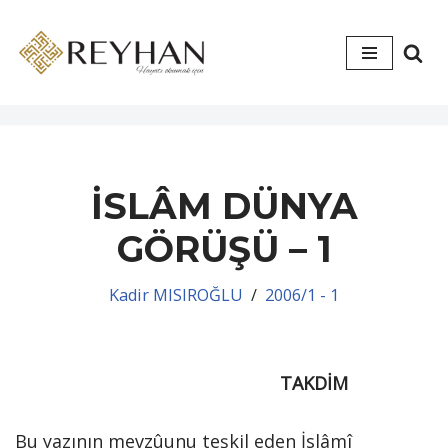
İçeriğe
geç
İSLÂM DÜNYA
GÖRÜŞÜ – 1
Kadir MISIROĞLU
2006/1 - 1
TAKDİM
Bu yazının mevzûunu teşkil eden İslâmî