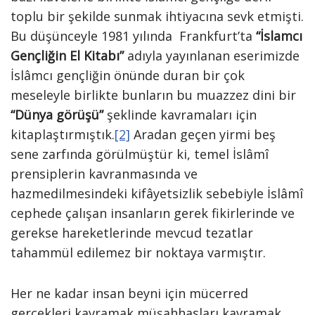
toplu bir şekilde sunmak ihtiyacına sevk etmişti.
Bu düşünceyle 1981 yılında Frankfurt’ta
“İslamcı
Gençliğin El Kitabı”
adıyla yayınlanan eserimizde
İslâmcı gençliğin önünde duran bir çok
meseleyle birlikte bunların bu muazzez dini bir
“Dünya görüşü”
şeklinde kavramaları için
kitaplaştırmıştık.
[2]
Aradan geçen yirmi beş
sene zarfında görülmüştür ki, temel İslâmî
prensiplerin kavranmasında ve
hazmedilmesindeki kifâyetsizlik sebebiyle İslâmî
cephede çalışan insanların gerek fikirlerinde ve
gerekse hareketlerinde mevcud tezatlar
tahammül edilemez bir noktaya varmıştır.
Her ne kadar insan beyni için mücerred
gerçekleri kavramak müşahhasları kavramak