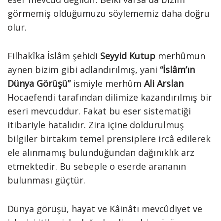
görmemiş olduğumuzu söylememiz daha doğru
olur.
Filhakîka İslâm şehidi
Seyyid Kutup
merhûmun
aynen bizim gibi adlandırılmış, yani
“İslâm’ın
Dünya Görüşü”
ismiyle merhûm
Ali Arslan
Hocaefendi tarafından dilimize kazandırılmış bir
eseri mevcuddur. Fakat bu eser sistematiği
itibariyle hatalıdır. Zira içine doldurulmuş
bilgiler birtakım temel prensiplere ircâ edilerek
ele alınmamış bulunduğundan dağınıklık arz
etmektedir. Bu sebeple o eserde arananın
bulunması güçtür.
Dünya görüşü, hayat ve Kâinâtı mevcûdiyet ve