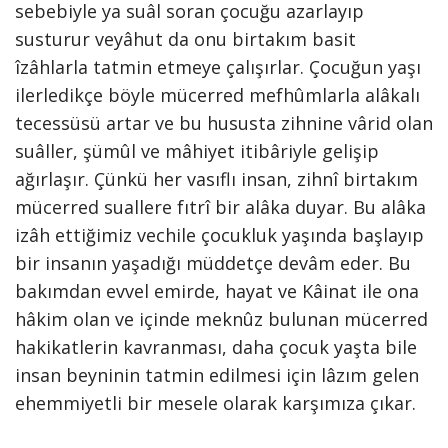
sebebiyle ya suâl soran çocuğu azarlayıp
susturur veyâhut da onu birtakım basit
îzâhlarla tatmin etmeye çalışırlar. Çocuğun yaşı
ilerledikçe böyle mücerred mefhûmlarla alâkalı
tecessüsü artar ve bu hususta zihnine vârid olan
suâller, şümûl ve mâhiyet itibâriyle gelişip
ağırlaşır. Çünkü her vasıflı insan, zihnî birtakım
mücerred suallere fıtrî bir alâka duyar. Bu alâka
izâh ettiğimiz vechile çocukluk yaşında başlayıp
bir insanın yaşadığı müddetçe devâm eder. Bu
bakımdan evvel emirde, hayat ve Kâinat ile ona
hâkim olan ve içinde meknûz bulunan mücerred
hakikatlerin kavranması, daha çocuk yaşta bile
insan beyninin tatmin edilmesi için lâzım gelen
ehemmiyetli bir mesele olarak karşımıza çıkar.