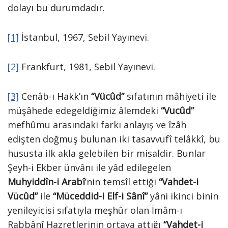
dolayı bu durumdadır.
[1]
İstanbul, 1967, Sebil Yayınevi.
[2]
Frankfurt, 1981, Sebil Yayınevi.
[3]
Cenâb-ı Hakk’ın
“Vücûd”
sıfatının mâhiyeti ile
müşâhede edegeldiğimiz âlemdeki
“Vucûd”
mefhûmu arasındaki farkı anlayış ve îzâh
edişten doğmuş bulunan iki tasavvufî telâkkî, bu
hususta ilk akla gelebilen bir misaldir. Bunlar
Şeyh-i Ekber ünvânı ile yâd edilegelen
Muhyiddîn-i Arabî
’nin temsîl ettiği
“Vahdet-i
Vücûd”
ile
“Müceddid-i Elf-i Sânî”
yâni ikinci binin
yenileyicisi sıfatıyla meşhûr olan İmâm-ı
Rabbânî Hazretlerinin ortaya attığı
“Vahdet-i