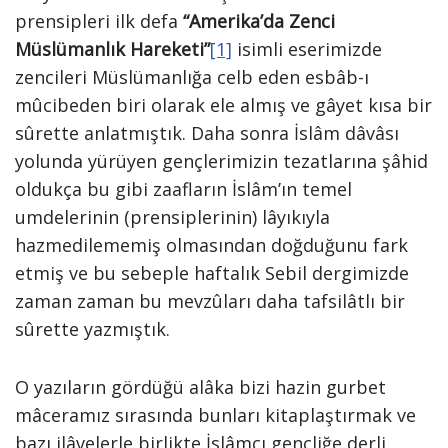
prensipleri ilk defa
“Amerika’da Zenci
Müslümanlık Hareketi”
[1]
isimli eserimizde
zencileri Müslümanlığa celb eden esbâb-ı
mûcibeden biri olarak ele almış ve gâyet kısa bir
sûrette anlatmıştık. Daha sonra İslâm dâvâsı
yolunda yürüyen gençlerimizin tezatlarına şâhid
oldukça bu gibi zaafların İslâm’ın temel
umdelerinin (prensiplerinin) lâyıkıyla
hazmedilememiş olmasından doğduğunu fark
etmiş ve bu sebeple haftalık Sebil dergimizde
zaman zaman bu mevzûları daha tafsilâtlı bir
sûrette yazmıştık.
O yazıların gördüğü alâka bizi hazin gurbet
mâceramız sırasında bunları kitaplaştırmak ve
bazı ilâvelerle birlikte İslâmcı gençliğe derli