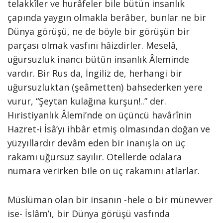
telakkîler ve hurâfeler bile bütün insanlık
çapında yaygın olmakla berâber, bunlar ne bir
Dünya görüşü, ne de böyle bir görüşün bir
parçası olmak vasfını hâizdirler. Meselâ,
uğursuzluk inancı bütün insanlık Âleminde
vardır. Bir Rus da, İngiliz de, herhangi bir
uğursuzluktan (şeâmetten) bahsederken yere
vurur, “Şeytan kulağına kurşun!..” der.
Hıristiyanlık Âlemi’nde on üçüncü havârînin
Hazret-i İsâ’yı ihbâr etmiş olmasından doğan ve
yüzyıllardır devâm eden bir inanışla on üç
rakamı uğursuz sayılır. Otellerde odalara
numara verirken bile on üç rakamını atlarlar.
Müslüman olan bir insanın -hele o bir münevver
ise- İslâm’ı, bir Dünya görüşü vasfında